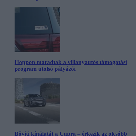
Hoppon maradtak a villanyautós támogatási
program utolsó pályázói
Bővíti kínálatát a Cupra – érkezik az olcsóbb