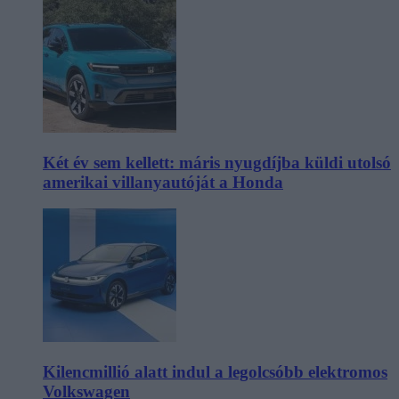
Két év sem kellett: máris nyugdíjba küldi utolsó
amerikai villanyautóját a Honda
Kilencmillió alatt indul a legolcsóbb elektromos
Volkswagen