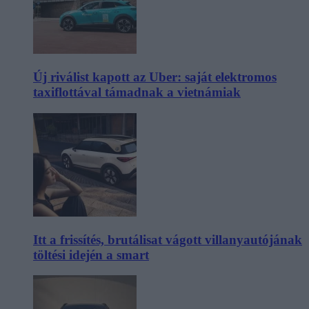
Új riválist kapott az Uber: saját elektromos
taxiflottával támadnak a vietnámiak
Itt a frissítés, brutálisat vágott villanyautójának
töltési idején a smart