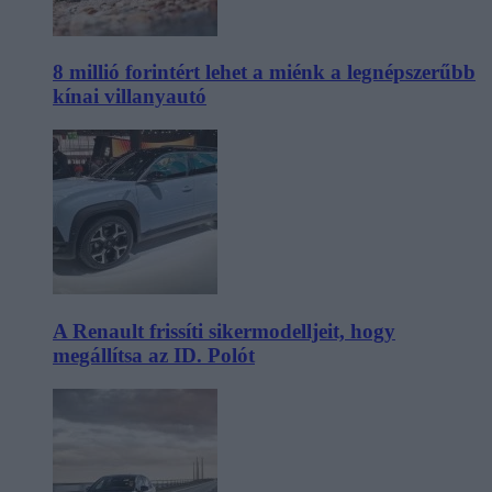
8 millió forintért lehet a miénk a legnépszerűbb
kínai villanyautó
A Renault frissíti sikermodelljeit, hogy
megállítsa az ID. Polót