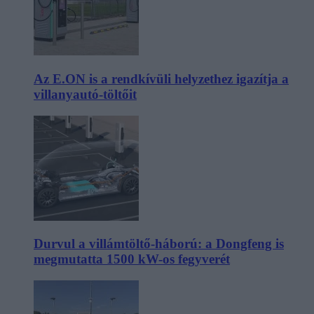
Az E.ON is a rendkívüli helyzethez igazítja a
villanyautó-töltőit
Durvul a villámtöltő-háború: a Dongfeng is
megmutatta 1500 kW-os fegyverét