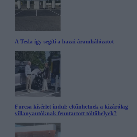
A Tesla így segíti a hazai áramhálózatot
Furcsa kísérlet indul: eltűnhetnek a kizárólag
villanyautóknak fenntartott töltőhelyek?