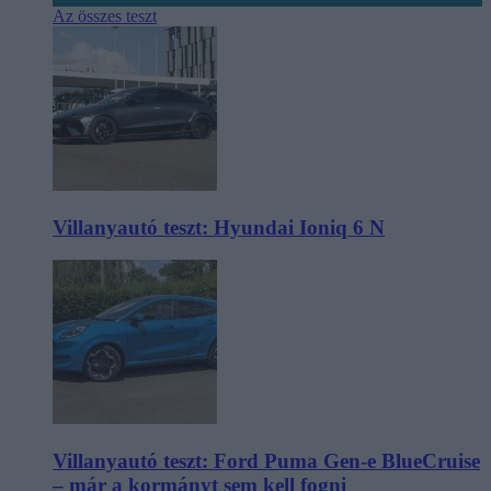
Az összes teszt
Villanyautó teszt: Hyundai Ioniq 6 N
Villanyautó teszt: Ford Puma Gen-e BlueCruise
– már a kormányt sem kell fogni