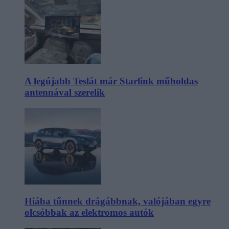
A legújabb Teslát már Starlink műholdas
antennával szerelik
Hiába tűnnek drágábbnak, valójában egyre
olcsóbbak az elektromos autók