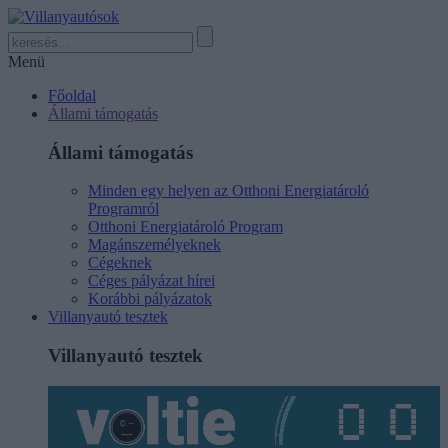
Menü
Főoldal
Állami támogatás
Állami támogatás
Minden egy helyen az Otthoni Energiatároló
Programról
Otthoni Energiatároló Program
Magánszemélyeknek
Cégeknek
Céges pályázat hírei
Korábbi pályázatok
Villanyautó tesztek
Villanyautó tesztek