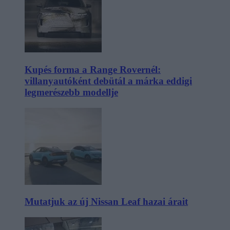
Kupés forma a Range Rovernél:
villanyautóként debütál a márka eddigi
legmerészebb modellje
Mutatjuk az új Nissan Leaf hazai árait