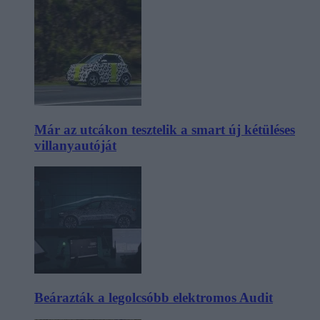
Már az utcákon tesztelik a smart új kétüléses
villanyautóját
Beárazták a legolcsóbb elektromos Audit