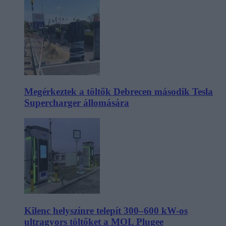
Megérkeztek a töltők Debrecen második Tesla
Supercharger állomására
Kilenc helyszínre telepít 300–600 kW-os
ultragyors töltőket a MOL Plugee