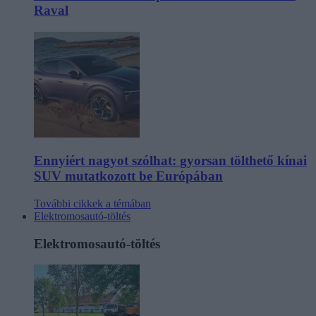
Raval
Ennyiért nagyot szólhat: gyorsan tölthető kínai
SUV mutatkozott be Európában
További cikkek a témában
Elektromosautó-töltés
Elektromosautó-töltés