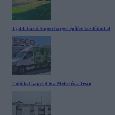
Újabb hazai Supercharger építése kezdődött el
Töltőket kapcsol le a Metro és a Tesco