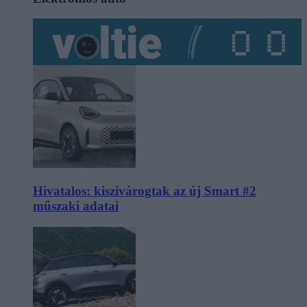
Hivatalos: kiszivárogtak az új Smart #2
műszaki adatai