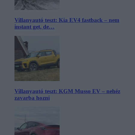
Villanyautó teszt: Kia EV4 fastback – nem
instant get, de…
Villanyautó teszt: KGM Musso EV – nehéz
zavarba hozni