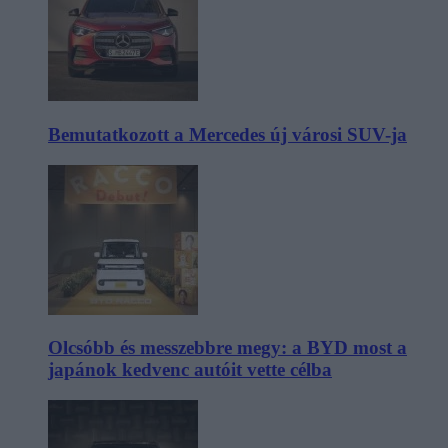
Bemutatkozott a Mercedes új városi SUV-ja
Olcsóbb és messzebbre megy: a BYD most a
japánok kedvenc autóit vette célba