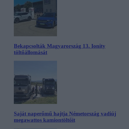
Bekapcsolták Magyarország 13. Ionity
töltőállomását
Saját naperőmű hajtja Németország vadiúj
megawattos kamiontöltőit