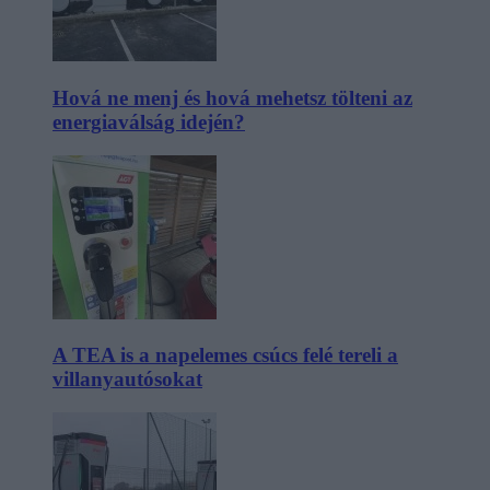
Hová ne menj és hová mehetsz tölteni az
energiaválság idején?
A TEA is a napelemes csúcs felé tereli a
villanyautósokat