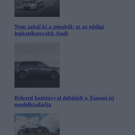
Nem zabál ki a pénzből: ez az eddigi
leghatékonyabb Audi
Rekord hatótávval debütált a Xiaomi új
modellcsaládja