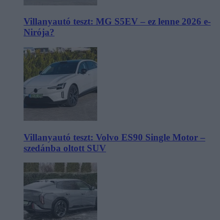
Villanyautó teszt: MG S5EV – ez lenne 2026 e-
Nirója?
Villanyautó teszt: Volvo ES90 Single Motor –
szedánba oltott SUV