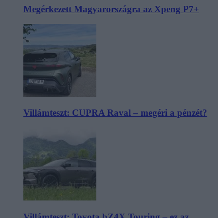
Megérkezett Magyarországra az Xpeng P7+
Villámteszt: CUPRA Raval – megéri a pénzét?
Villámteszt: Toyota bZ4X Touring – ez az,