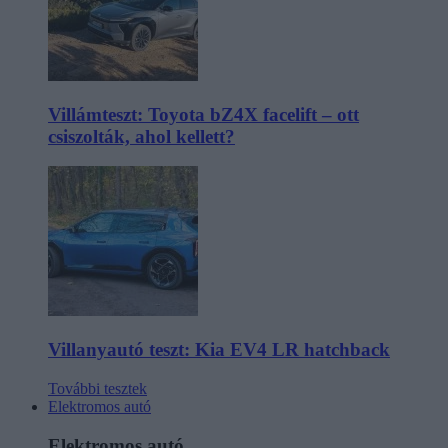
Villámteszt: Toyota bZ4X facelift – ott
csiszolták, ahol kellett?
Villanyautó teszt: Kia EV4 LR hatchback
További tesztek
Elektromos autó
Elektromos autó