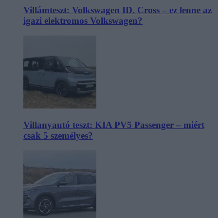
Villámteszt: Volkswagen ID. Cross – ez lenne az
igazi elektromos Volkswagen?
Villanyautó teszt: KIA PV5 Passenger – miért
csak 5 személyes?