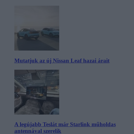
Mutatjuk az új Nissan Leaf hazai árait
A legújabb Teslát már Starlink műholdas
antennával szerelik