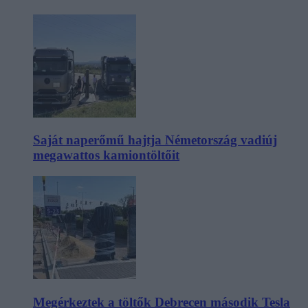
Saját naperőmű hajtja Németország vadiúj
megawattos kamiontöltőit
Megérkeztek a töltők Debrecen második Tesla