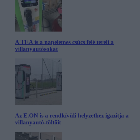
A TEA is a napelemes csúcs felé tereli a
villanyautósokat
Az E.ON is a rendkívüli helyzethez igazítja a
villanyautó-töltőit