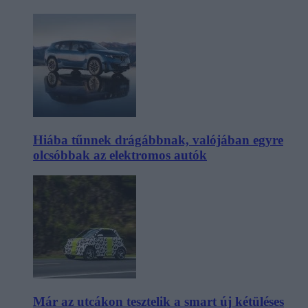
Hiába tűnnek drágábbnak, valójában egyre
olcsóbbak az elektromos autók
Már az utcákon tesztelik a smart új kétüléses