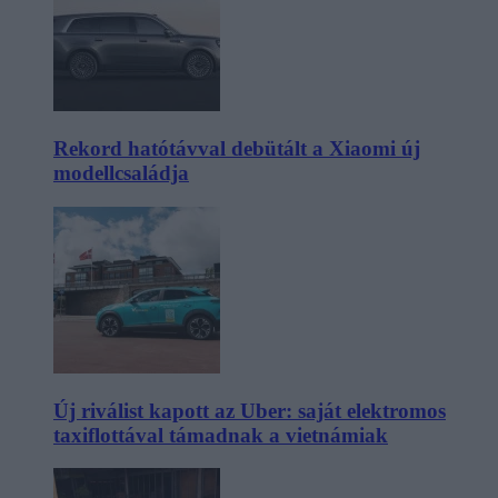
Rekord hatótávval debütált a Xiaomi új
modellcsaládja
Új riválist kapott az Uber: saját elektromos
taxiflottával támadnak a vietnámiak