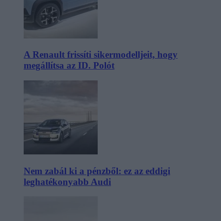
A Renault frissíti sikermodelljeit, hogy
megállítsa az ID. Polót
Nem zabál ki a pénzből: ez az eddigi
leghatékonyabb Audi