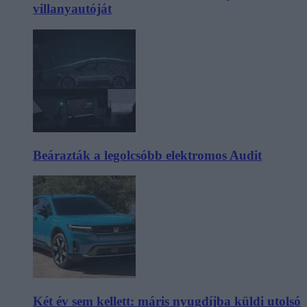
villanyautóját
Beárazták a legolcsóbb elektromos Audit
Két év sem kellett: máris nyugdíjba küldi utolsó