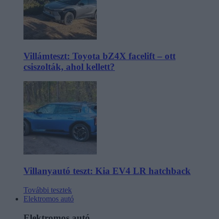
Villámteszt: Toyota bZ4X facelift – ott
csiszolták, ahol kellett?
Villanyautó teszt: Kia EV4 LR hatchback
További tesztek
Elektromos autó
Elektromos autó