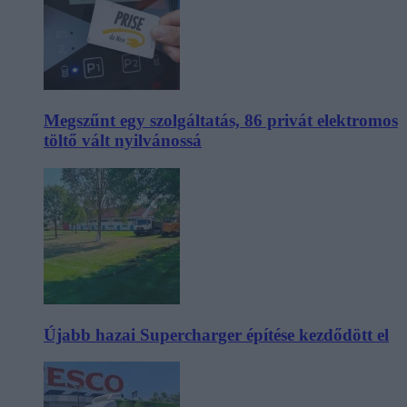
Megszűnt egy szolgáltatás, 86 privát elektromos
töltő vált nyilvánossá
Újabb hazai Supercharger építése kezdődött el