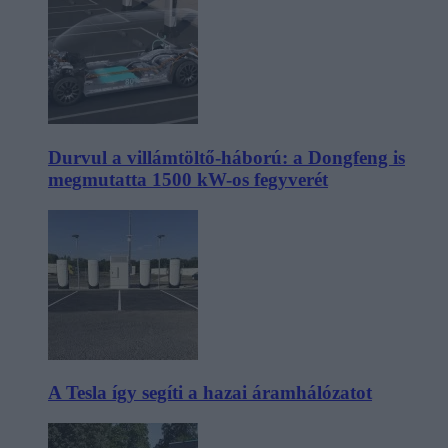
Durvul a villámtöltő-háború: a Dongfeng is
megmutatta 1500 kW-os fegyverét
A Tesla így segíti a hazai áramhálózatot