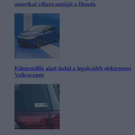
amerikai villanyautóját a Honda
Kilencmillió alatt indul a legolcsóbb elektromos
Volkswagen