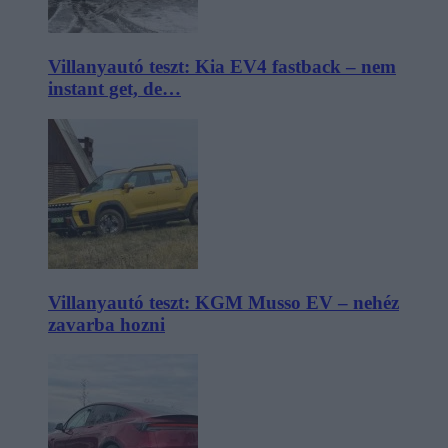
Villanyautó teszt: Kia EV4 fastback – nem
instant get, de…
Villanyautó teszt: KGM Musso EV – nehéz
zavarba hozni