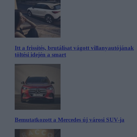
Itt a frissítés, brutálisat vágott villanyautójának
töltési idején a smart
Bemutatkozott a Mercedes új városi SUV-ja