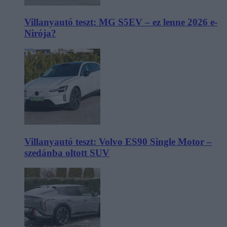
Villanyautó teszt: MG S5EV – ez lenne 2026 e-
Nirója?
Villanyautó teszt: Volvo ES90 Single Motor –
szedánba oltott SUV