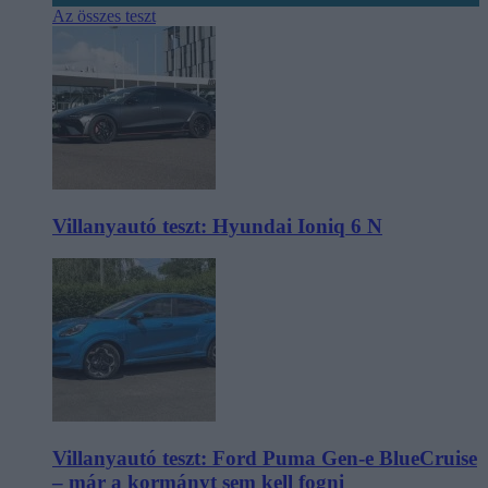
Az összes teszt
Villanyautó teszt: Hyundai Ioniq 6 N
Villanyautó teszt: Ford Puma Gen-e BlueCruise
– már a kormányt sem kell fogni