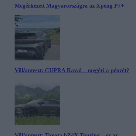
Megérkezett Magyarországra az Xpeng P7+
Villámteszt: CUPRA Raval – megéri a pénzét?
Villámteszt: Toyota bZ4X Touring – ez az,