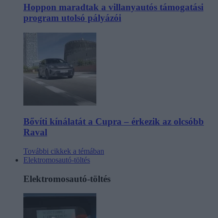
Hoppon maradtak a villanyautós támogatási
program utolsó pályázói
Bővíti kínálatát a Cupra – érkezik az olcsóbb
Raval
További cikkek a témában
Elektromosautó-töltés
Elektromosautó-töltés