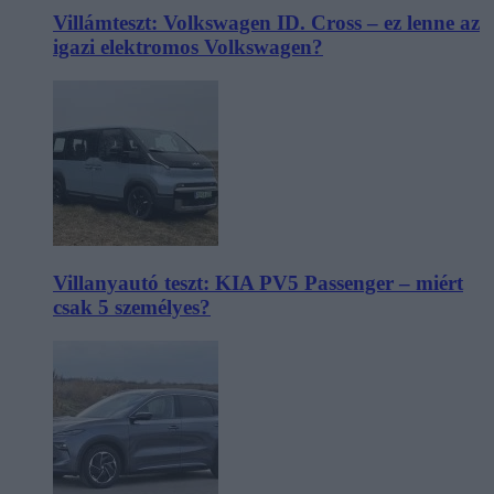
Villámteszt: Volkswagen ID. Cross – ez lenne az
igazi elektromos Volkswagen?
Villanyautó teszt: KIA PV5 Passenger – miért
csak 5 személyes?