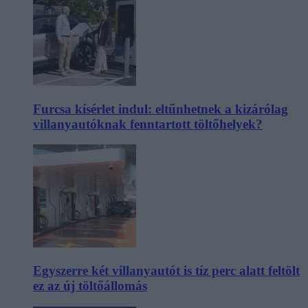
Furcsa kísérlet indul: eltűnhetnek a kizárólag
villanyautóknak fenntartott töltőhelyek?
Egyszerre két villanyautót is tíz perc alatt feltölt
ez az új töltőállomás