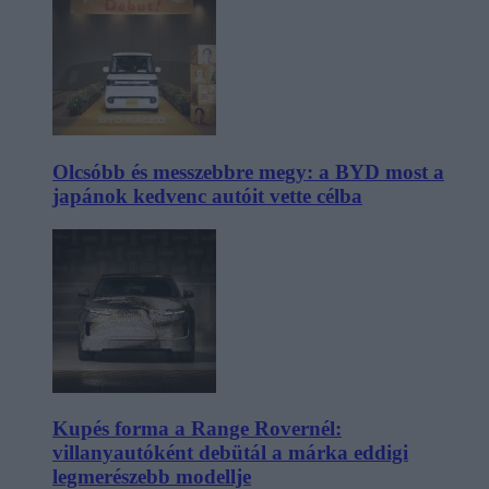
Olcsóbb és messzebbre megy: a BYD most a
japánok kedvenc autóit vette célba
Kupés forma a Range Rovernél:
villanyautóként debütál a márka eddigi
legmerészebb modellje