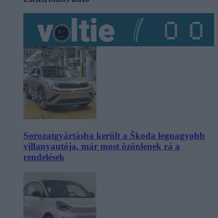
Sorozatgyártásba került a Škoda legnagyobb
villanyautója, már most özönlenek rá a
rendelések