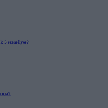
ak 5 személyes?
irója?