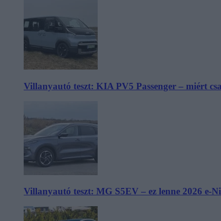
Villanyautó teszt: KIA PV5 Passenger – miért cs
Villanyautó teszt: MG S5EV – ez lenne 2026 e-N