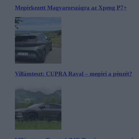
Megérkezett Magyarországra az Xpeng P7+
Villámteszt: CUPRA Raval – megéri a pénzét?