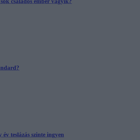
e sok családos ember vágyik?
tandard?
év teslázás szinte ingyen