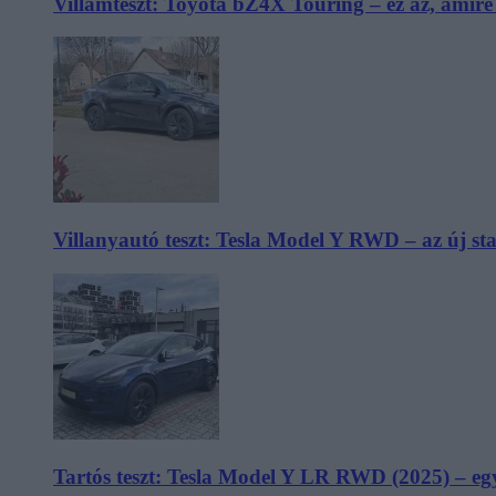
Villámteszt: Toyota bZ4X Touring – ez az, amir
Villanyautó teszt: Tesla Model Y RWD – az új s
Tartós teszt: Tesla Model Y LR RWD (2025) – egy 