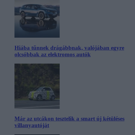
Hiába tűnnek drágábbnak, valójában egyre
olcsóbbak az elektromos autók
Már az utcákon tesztelik a smart új kétüléses
villanyautóját