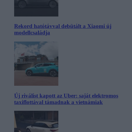
Rekord hatótávval debütált a Xiaomi új
modellcsaládja
Új riválist kapott az Uber: saját elektromos
taxiflottával támadnak a vietnámiak