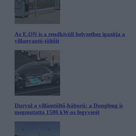
Az E.ON is a rendkívüli helyzethez igazítja a
villanyautó-töltőit
Durvul a villámtöltő-háború: a Dongfeng is
megmutatta 1500 kW-os fegyverét