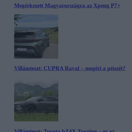
Megérkezett Magyarországra az Xpeng P7+
Villámteszt: CUPRA Raval – megéri a pénzét?
Villámteszt: Toyota bZ4X Touring – ez az,