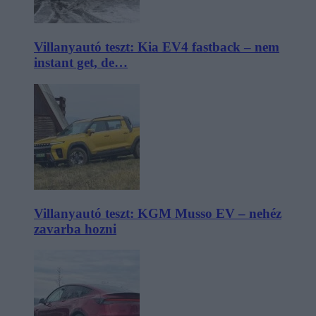
Villanyautó teszt: Kia EV4 fastback – nem
instant get, de…
Villanyautó teszt: KGM Musso EV – nehéz
zavarba hozni