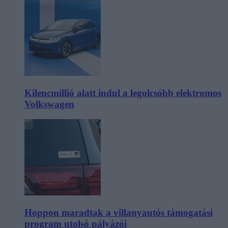
Kilencmillió alatt indul a legolcsóbb elektromos
Volkswagen
Hoppon maradtak a villanyautós támogatási
program utolsó pályázói