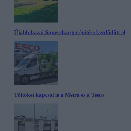
Újabb hazai Supercharger építése kezdődött el
Töltőket kapcsol le a Metro és a Tesco