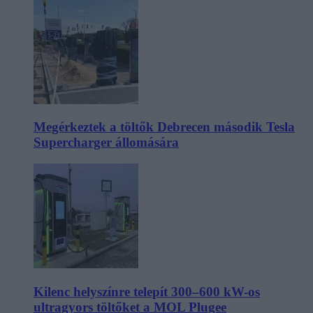
Megérkeztek a töltők Debrecen második Tesla
Supercharger állomására
Kilenc helyszínre telepít 300–600 kW-os
ultragyors töltőket a MOL Plugee