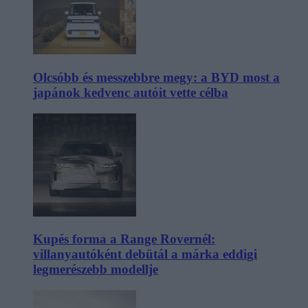
Olcsóbb és messzebbre megy: a BYD most a
japánok kedvenc autóit vette célba
Kupés forma a Range Rovernél:
villanyautóként debütál a márka eddigi
legmerészebb modellje