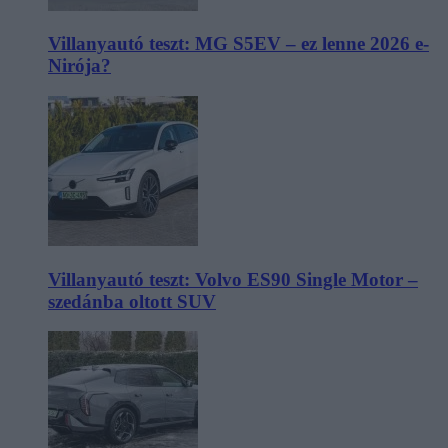
Villanyautó teszt: MG S5EV – ez lenne 2026 e-
Nirója?
Villanyautó teszt: Volvo ES90 Single Motor –
szedánba oltott SUV