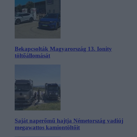
Bekapcsolták Magyarország 13. Ionity
töltőállomását
Saját naperőmű hajtja Németország vadiúj
megawattos kamiontöltőit