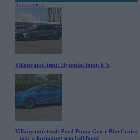
Az összes teszt
Villanyautó teszt: Hyundai Ioniq 6 N
Villanyautó teszt: Ford Puma Gen-e BlueCruise
– már a kormányt sem kell fogni