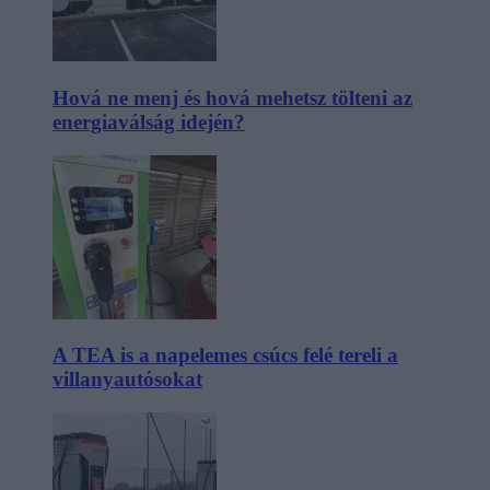
Hová ne menj és hová mehetsz tölteni az
energiaválság idején?
A TEA is a napelemes csúcs felé tereli a
villanyautósokat