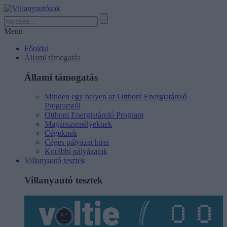
Menü
Főoldal
Állami támogatás
Állami támogatás
Minden egy helyen az Otthoni Energiatároló
Programról
Otthoni Energiatároló Program
Magánszemélyeknek
Cégeknek
Céges pályázat hírei
Korábbi pályázatok
Villanyautó tesztek
Villanyautó tesztek