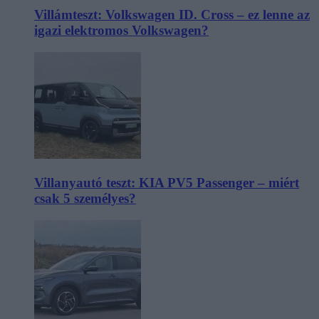
Villámteszt: Volkswagen ID. Cross – ez lenne az
igazi elektromos Volkswagen?
Villanyautó teszt: KIA PV5 Passenger – miért
csak 5 személyes?