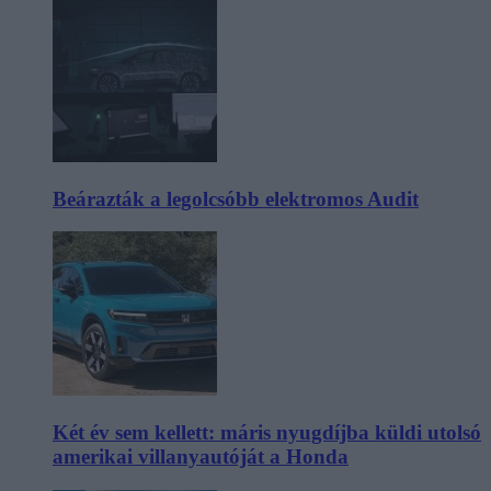
Beárazták a legolcsóbb elektromos Audit
Két év sem kellett: máris nyugdíjba küldi utolsó
amerikai villanyautóját a Honda