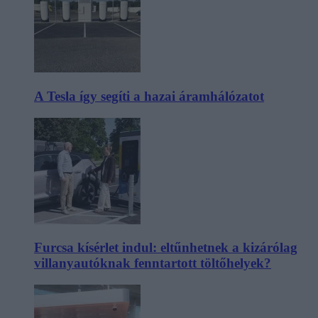
A Tesla így segíti a hazai áramhálózatot
Furcsa kísérlet indul: eltűnhetnek a kizárólag
villanyautóknak fenntartott töltőhelyek?