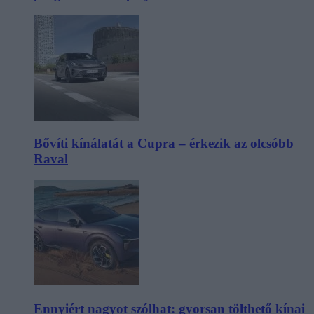
Bővíti kínálatát a Cupra – érkezik az olcsóbb
Raval
Ennyiért nagyot szólhat: gyorsan tölthető kínai