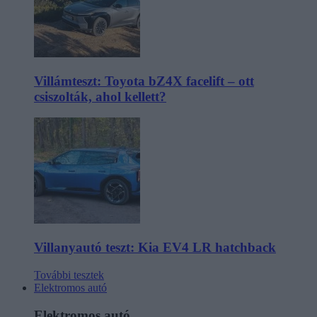
Villámteszt: Toyota bZ4X facelift – ott
csiszolták, ahol kellett?
Villanyautó teszt: Kia EV4 LR hatchback
További tesztek
Elektromos autó
Elektromos autó