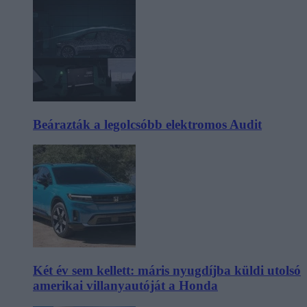
Beárazták a legolcsóbb elektromos Audit
Két év sem kellett: máris nyugdíjba küldi utolsó
amerikai villanyautóját a Honda