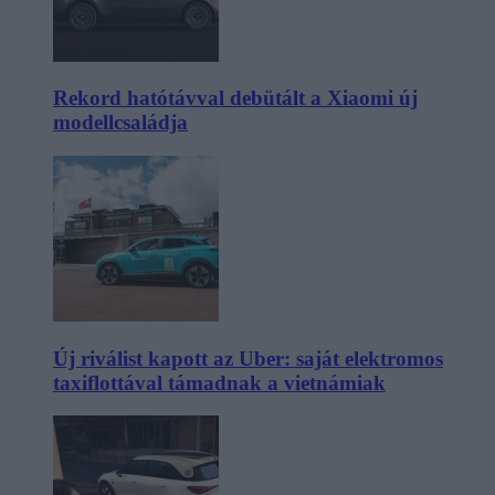
Rekord hatótávval debütált a Xiaomi új
modellcsaládja
Új riválist kapott az Uber: saját elektromos
taxiflottával támadnak a vietnámiak