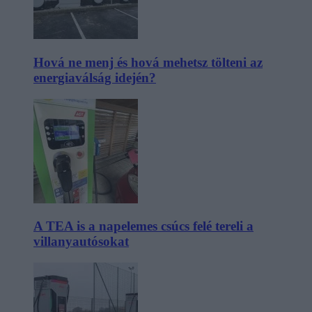
Hová ne menj és hová mehetsz tölteni az
energiaválság idején?
A TEA is a napelemes csúcs felé tereli a
villanyautósokat