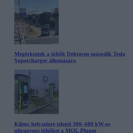
Megérkeztek a töltők Debrecen második Tesla
Supercharger állomására
Kilenc helyszínre telepít 300–600 kW-os
ultragyors töltőket a MOL Plugee