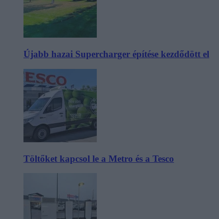
Újabb hazai Supercharger építése kezdődött el
Töltőket kapcsol le a Metro és a Tesco