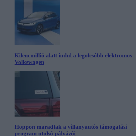
Kilencmillió alatt indul a legolcsóbb elektromos
Volkswagen
Hoppon maradtak a villanyautós támogatási
program utolsó pályázói