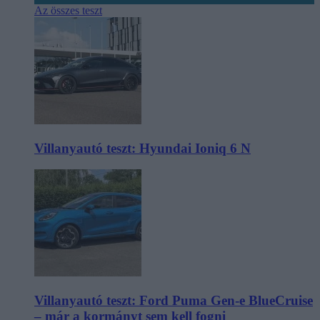
Az összes teszt
Villanyautó teszt: Hyundai Ioniq 6 N
Villanyautó teszt: Ford Puma Gen-e BlueCruise
– már a kormányt sem kell fogni