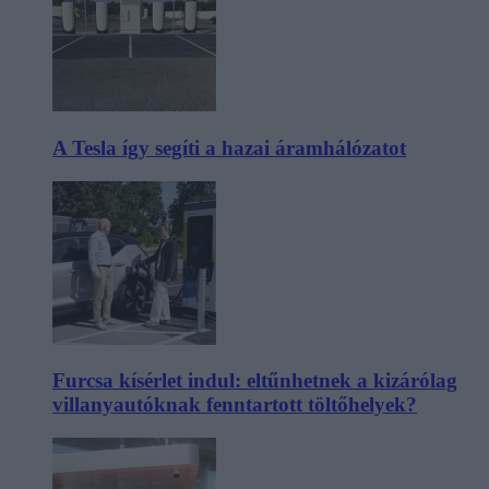
A Tesla így segíti a hazai áramhálózatot
Furcsa kísérlet indul: eltűnhetnek a kizárólag
villanyautóknak fenntartott töltőhelyek?