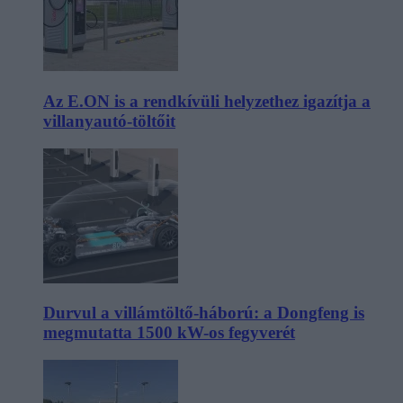
Az E.ON is a rendkívüli helyzethez igazítja a
villanyautó-töltőit
Durvul a villámtöltő-háború: a Dongfeng is
megmutatta 1500 kW-os fegyverét