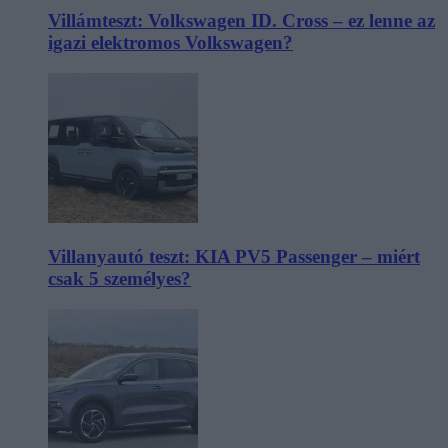
Villámteszt: Volkswagen ID. Cross – ez lenne az
igazi elektromos Volkswagen?
Villanyautó teszt: KIA PV5 Passenger – miért
csak 5 személyes?