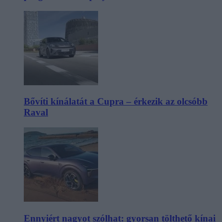
Bővíti kínálatát a Cupra – érkezik az olcsóbb
Raval
Ennyiért nagyot szólhat: gyorsan tölthető kínai