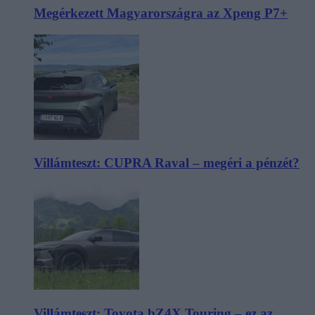
Megérkezett Magyarországra az Xpeng P7+
Villámteszt: CUPRA Raval – megéri a pénzét?
Villámteszt: Toyota bZ4X Touring – ez az,