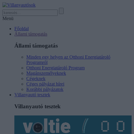
Menü
Főoldal
Állami támogatás
Állami támogatás
Minden egy helyen az Otthoni Energiatároló
Programról
Otthoni Energiatároló Program
Magánszemélyeknek
Cégeknek
Céges pályázat hírei
Korábbi pályázatok
Villanyautó tesztek
Villanyautó tesztek