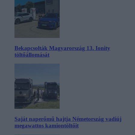
Bekapcsolták Magyarország 13. Ionity
töltőállomását
Saját naperőmű hajtja Németország vadiúj
megawattos kamiontöltőit