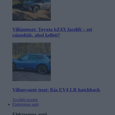
Villámteszt: Toyota bZ4X facelift – ott
csiszolták, ahol kellett?
Villanyautó teszt: Kia EV4 LR hatchback
További tesztek
Elektromos autó
Elektromos autó