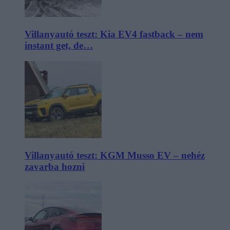
Villanyautó teszt: Kia EV4 fastback – nem
instant get, de…
Villanyautó teszt: KGM Musso EV – nehéz
zavarba hozni