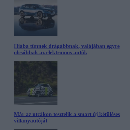
Hiába tűnnek drágábbnak, valójában egyre
olcsóbbak az elektromos autók
Már az utcákon tesztelik a smart új kétüléses
villanyautóját