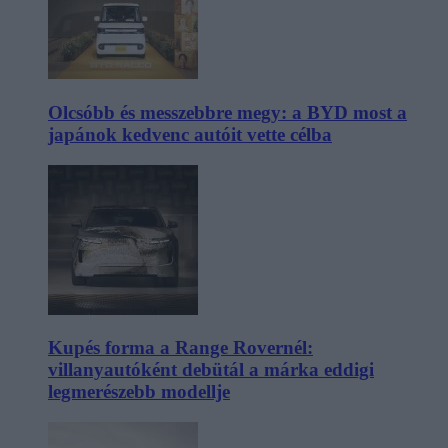
Olcsóbb és messzebbre megy: a BYD most a
japánok kedvenc autóit vette célba
Kupés forma a Range Rovernél:
villanyautóként debütál a márka eddigi
legmerészebb modellje