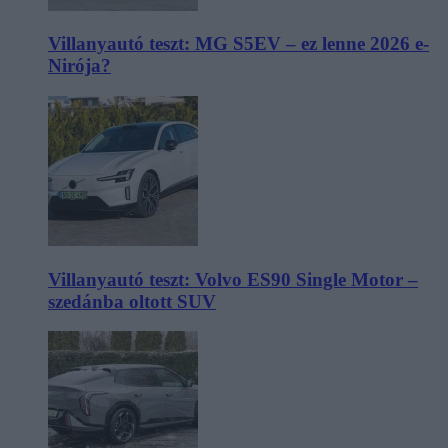
Villanyautó teszt: MG S5EV – ez lenne 2026 e-
Nirója?
Villanyautó teszt: Volvo ES90 Single Motor –
szedánba oltott SUV