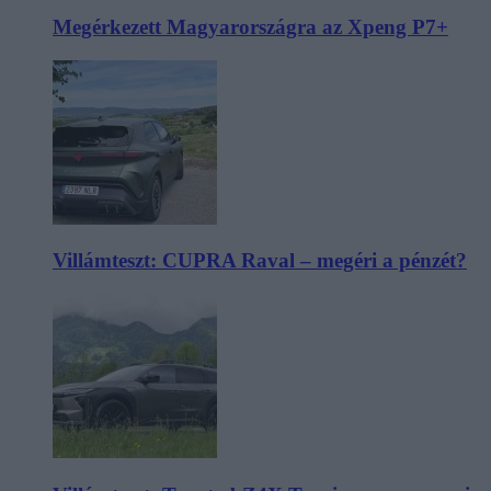
Megérkezett Magyarországra az Xpeng P7+
Villámteszt: CUPRA Raval – megéri a pénzét?