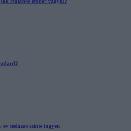
e sok családos ember vágyik?
tandard?
év teslázás szinte ingyen