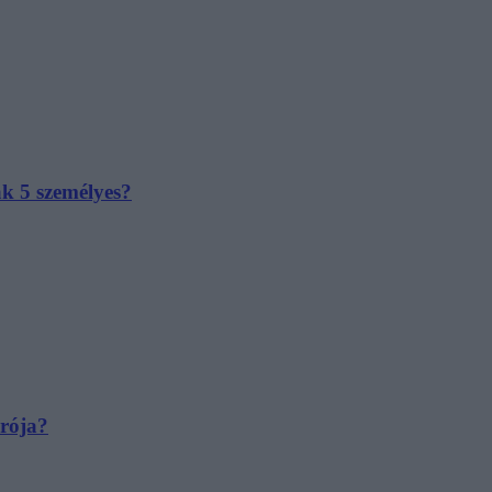
ak 5 személyes?
irója?