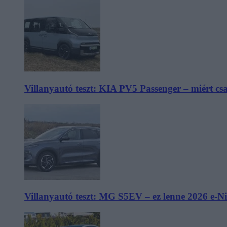
Villanyautó teszt: KIA PV5 Passenger – miért cs
Villanyautó teszt: MG S5EV – ez lenne 2026 e-N