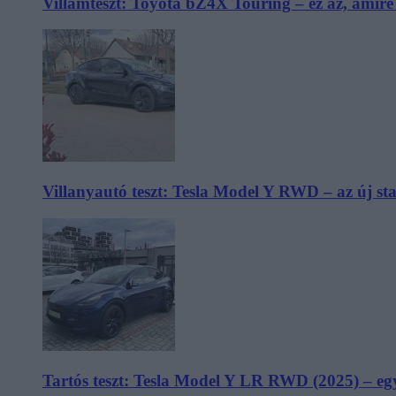
Villámteszt: Toyota bZ4X Touring – ez az, amir
Villanyautó teszt: Tesla Model Y RWD – az új s
Tartós teszt: Tesla Model Y LR RWD (2025) – egy 