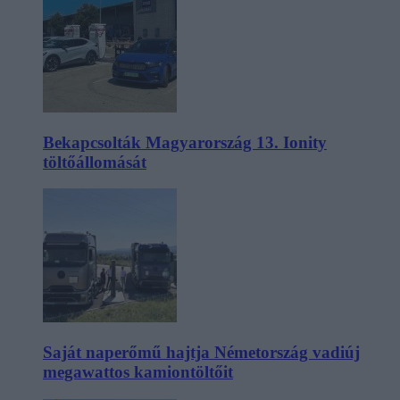
Bekapcsolták Magyarország 13. Ionity
töltőállomását
Saját naperőmű hajtja Németország vadiúj
megawattos kamiontöltőit