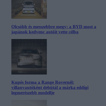
Olcsóbb és messzebbre megy: a BYD most a
japánok kedvenc autóit vette célba
Kupés forma a Range Rovernél:
villanyautóként debütál a márka eddigi
legmerészebb modellje