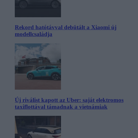
Rekord hatótávval debütált a Xiaomi új
modellcsaládja
Új riválist kapott az Uber: saját elektromos
taxiflottával támadnak a vietnámiak