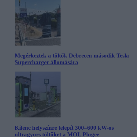
Megérkeztek a töltők Debrecen második Tesla
Supercharger állomására
Kilenc helyszínre telepít 300–600 kW-os
ultragyors töltőket a MOL Plugee