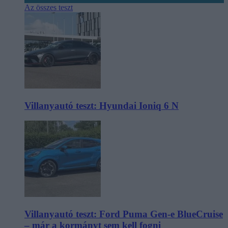
Az összes teszt
Villanyautó teszt: Hyundai Ioniq 6 N
Villanyautó teszt: Ford Puma Gen-e BlueCruise
– már a kormányt sem kell fogni