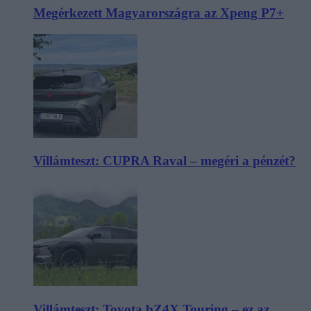
Megérkezett Magyarországra az Xpeng P7+
Villámteszt: CUPRA Raval – megéri a pénzét?
Villámteszt: Toyota bZ4X Touring – ez az,