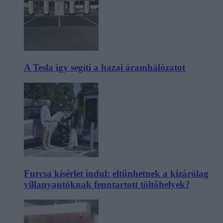
A Tesla így segíti a hazai áramhálózatot
Furcsa kísérlet indul: eltűnhetnek a kizárólag
villanyautóknak fenntartott töltőhelyek?