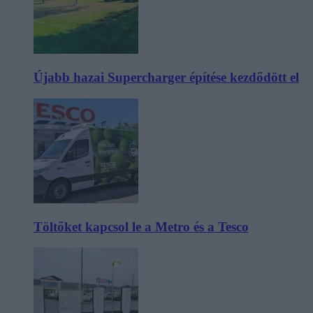
Újabb hazai Supercharger építése kezdődött el
Töltőket kapcsol le a Metro és a Tesco