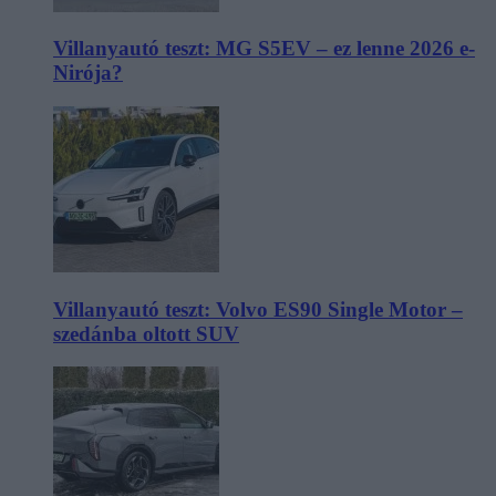
Villanyautó teszt: MG S5EV – ez lenne 2026 e-
Nirója?
Villanyautó teszt: Volvo ES90 Single Motor –
szedánba oltott SUV