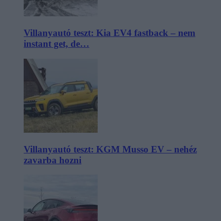
Villanyautó teszt: Kia EV4 fastback – nem
instant get, de…
Villanyautó teszt: KGM Musso EV – nehéz
zavarba hozni