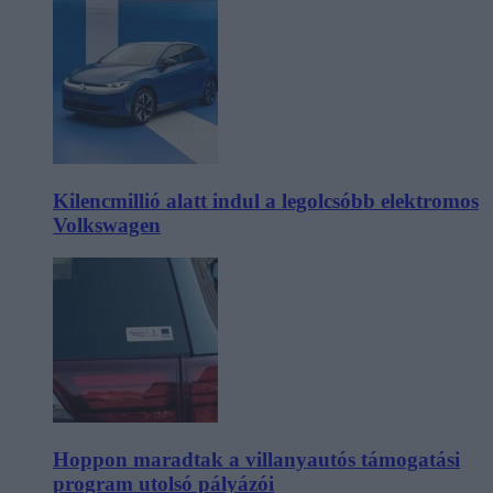
Kilencmillió alatt indul a legolcsóbb elektromos
Volkswagen
Hoppon maradtak a villanyautós támogatási
program utolsó pályázói