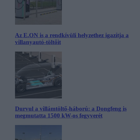
Az E.ON is a rendkívüli helyzethez igazítja a
villanyautó-töltőit
Durvul a villámtöltő-háború: a Dongfeng is
megmutatta 1500 kW-os fegyverét