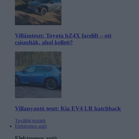
Villámteszt: Toyota bZ4X facelift – ott
csiszolták, ahol kellett?
Villanyautó teszt: Kia EV4 LR hatchback
További tesztek
Elektromos autó
Elektromos autó