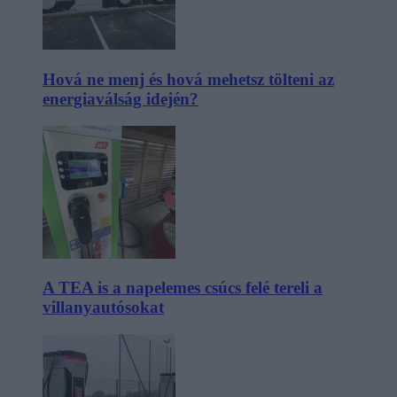
Hová ne menj és hová mehetsz tölteni az
energiaválság idején?
A TEA is a napelemes csúcs felé tereli a
villanyautósokat