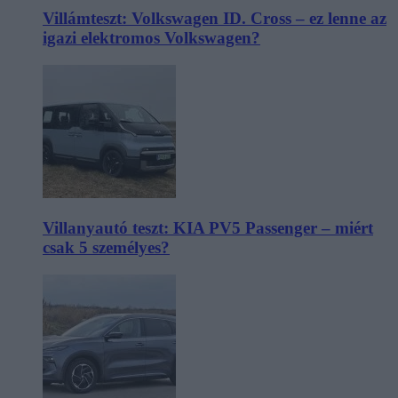
Villámteszt: Volkswagen ID. Cross – ez lenne az
igazi elektromos Volkswagen?
Villanyautó teszt: KIA PV5 Passenger – miért
csak 5 személyes?