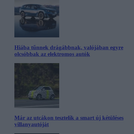
Hiába tűnnek drágábbnak, valójában egyre
olcsóbbak az elektromos autók
Már az utcákon tesztelik a smart új kétüléses
villanyautóját