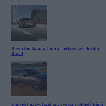
Bővíti kínálatát a Cupra – érkezik az olcsóbb
Raval
Ennyiért nagyot szólhat: gyorsan tölthető kínai