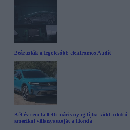
Beárazták a legolcsóbb elektromos Audit
Két év sem kellett: máris nyugdíjba küldi utolsó
amerikai villanyautóját a Honda