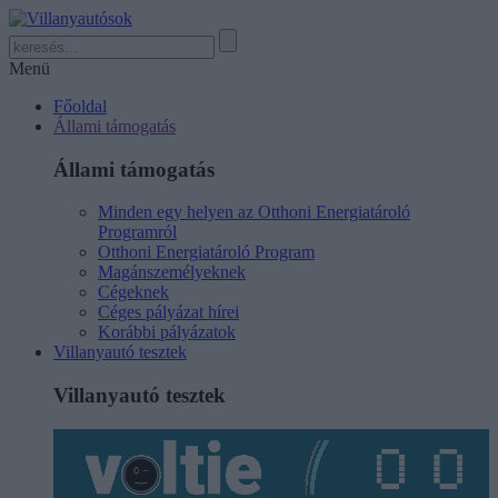
Menü
Főoldal
Állami támogatás
Állami támogatás
Minden egy helyen az Otthoni Energiatároló
Programról
Otthoni Energiatároló Program
Magánszemélyeknek
Cégeknek
Céges pályázat hírei
Korábbi pályázatok
Villanyautó tesztek
Villanyautó tesztek