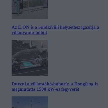
Az E.ON is a rendkívüli helyzethez igazítja a
villanyautó-töltőit
Durvul a villámtöltő-háború: a Dongfeng is
megmutatta 1500 kW-os fegyverét