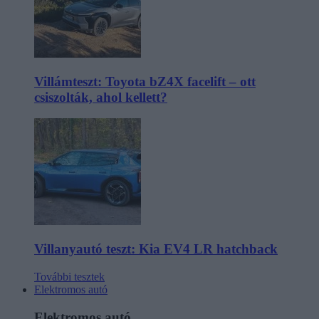
Villámteszt: Toyota bZ4X facelift – ott
csiszolták, ahol kellett?
Villanyautó teszt: Kia EV4 LR hatchback
További tesztek
Elektromos autó
Elektromos autó