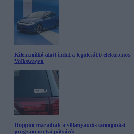
Kilencmillió alatt indul a legolcsóbb elektromos
Volkswagen
Hoppon maradtak a villanyautós támogatási
program utolsó pályázói