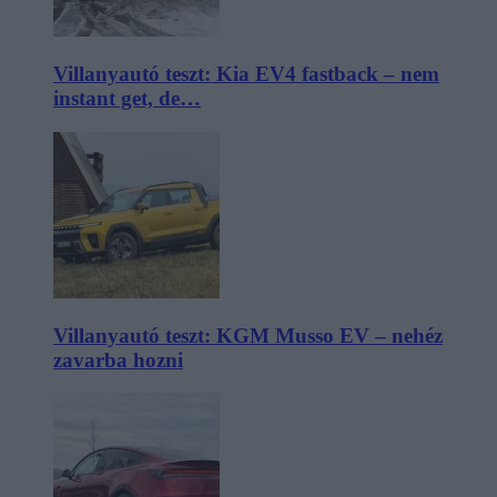
Villanyautó teszt: Kia EV4 fastback – nem
instant get, de…
Villanyautó teszt: KGM Musso EV – nehéz
zavarba hozni