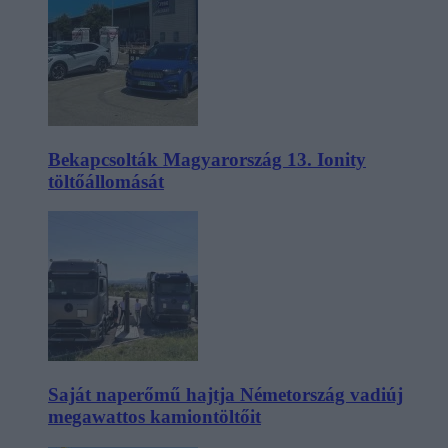
Bekapcsolták Magyarország 13. Ionity
töltőállomását
Saját naperőmű hajtja Németország vadiúj
megawattos kamiontöltőit