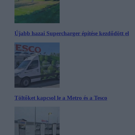
Újabb hazai Supercharger építése kezdődött el
Töltőket kapcsol le a Metro és a Tesco