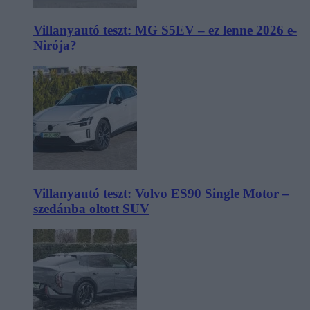
Villanyautó teszt: MG S5EV – ez lenne 2026 e-
Nirója?
Villanyautó teszt: Volvo ES90 Single Motor –
szedánba oltott SUV