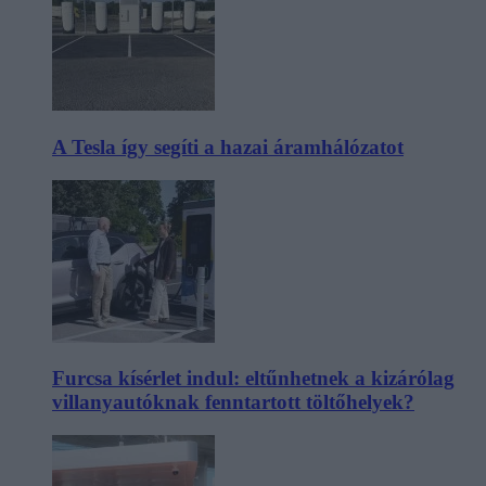
A Tesla így segíti a hazai áramhálózatot
Furcsa kísérlet indul: eltűnhetnek a kizárólag
villanyautóknak fenntartott töltőhelyek?