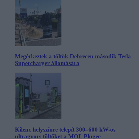
Megérkeztek a töltők Debrecen második Tesla
Supercharger állomására
Kilenc helyszínre telepít 300–600 kW-os
ultragyors töltőket a MOL Plugee