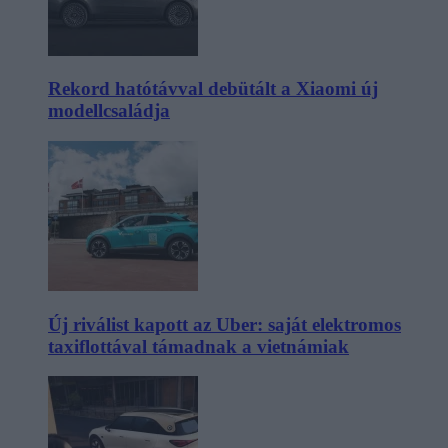
Rekord hatótávval debütált a Xiaomi új
modellcsaládja
Új riválist kapott az Uber: saját elektromos
taxiflottával támadnak a vietnámiak