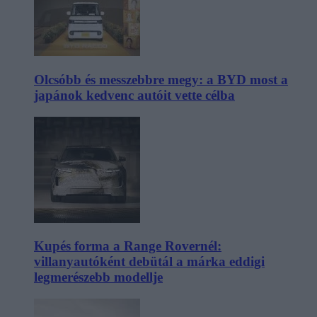
Olcsóbb és messzebbre megy: a BYD most a
japánok kedvenc autóit vette célba
Kupés forma a Range Rovernél:
villanyautóként debütál a márka eddigi
legmerészebb modellje