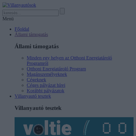
Menü
Főoldal
Állami támogatás
Állami támogatás
Minden egy helyen az Otthoni Energiatároló
Programról
Otthoni Energiatároló Program
Magánszemélyeknek
Cégeknek
Céges pályázat hírei
Korábbi pályázatok
Villanyautó tesztek
Villanyautó tesztek