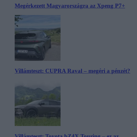
Megérkezett Magyarországra az Xpeng P7+
Villámteszt: CUPRA Raval – megéri a pénzét?
Villámteszt: Toyota bZ4X Touring – ez az,