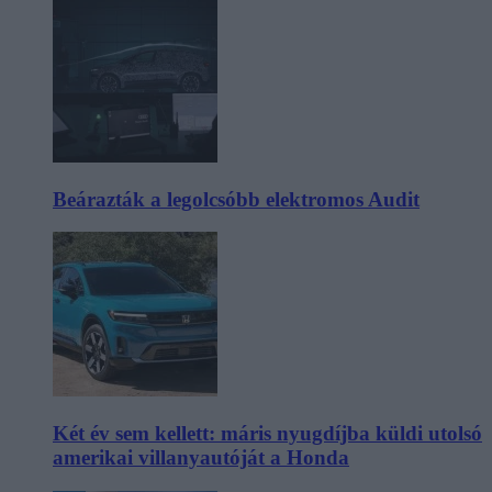
Beárazták a legolcsóbb elektromos Audit
Két év sem kellett: máris nyugdíjba küldi utolsó
amerikai villanyautóját a Honda