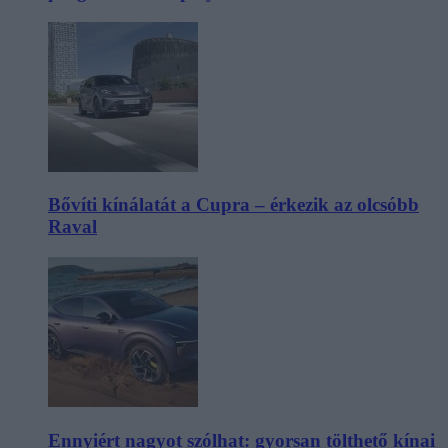
Bővíti kínálatát a Cupra – érkezik az olcsóbb
Raval
Ennyiért nagyot szólhat: gyorsan tölthető kínai