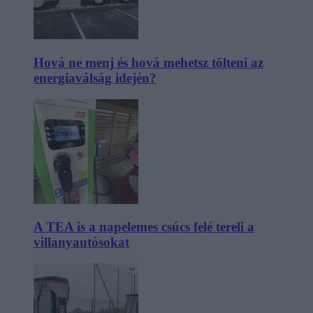
Hová ne menj és hová mehetsz tölteni az
energiaválság idején?
A TEA is a napelemes csúcs felé tereli a
villanyautósokat