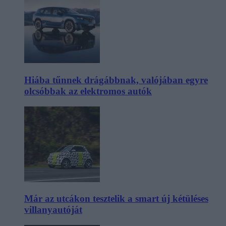
Hiába tűnnek drágábbnak, valójában egyre
olcsóbbak az elektromos autók
Már az utcákon tesztelik a smart új kétüléses
villanyautóját