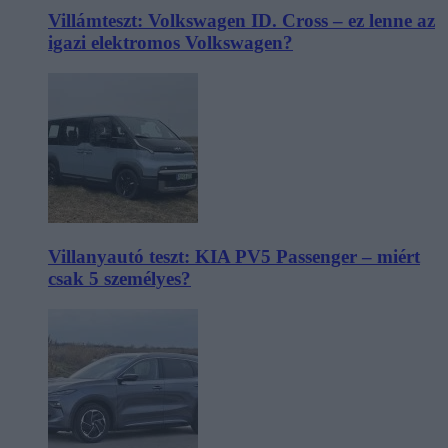
Villámteszt: Volkswagen ID. Cross – ez lenne az
igazi elektromos Volkswagen?
Villanyautó teszt: KIA PV5 Passenger – miért
csak 5 személyes?