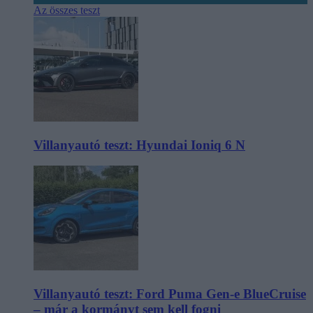
Az összes teszt
Villanyautó teszt: Hyundai Ioniq 6 N
Villanyautó teszt: Ford Puma Gen-e BlueCruise
– már a kormányt sem kell fogni