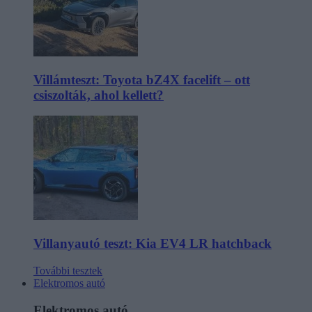
Villámteszt: Toyota bZ4X facelift – ott
csiszolták, ahol kellett?
Villanyautó teszt: Kia EV4 LR hatchback
További tesztek
Elektromos autó
Elektromos autó