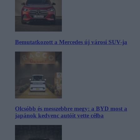
Bemutatkozott a Mercedes új városi SUV-ja
Olcsóbb és messzebbre megy: a BYD most a
japánok kedvenc autóit vette célba