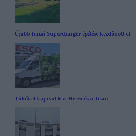
Újabb hazai Supercharger építése kezdődött el
Töltőket kapcsol le a Metro és a Tesco