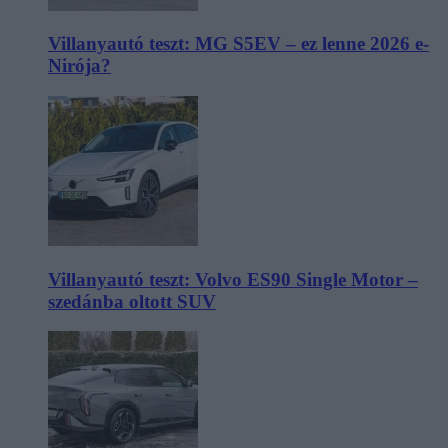
Villanyautó teszt: MG S5EV – ez lenne 2026 e-
Nirója?
Villanyautó teszt: Volvo ES90 Single Motor –
szedánba oltott SUV