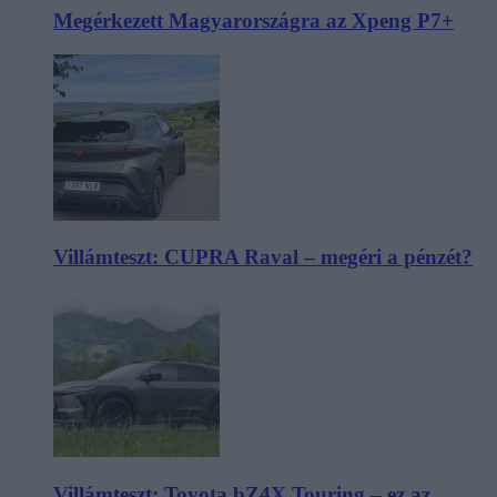
Megérkezett Magyarországra az Xpeng P7+
Villámteszt: CUPRA Raval – megéri a pénzét?
Villámteszt: Toyota bZ4X Touring – ez az,