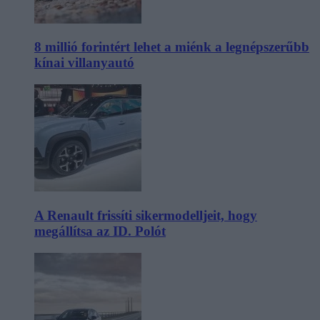
8 millió forintért lehet a miénk a legnépszerűbb
kínai villanyautó
A Renault frissíti sikermodelljeit, hogy
megállítsa az ID. Polót