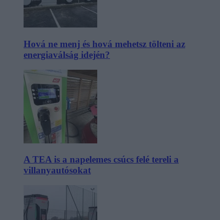
Hová ne menj és hová mehetsz tölteni az
energiaválság idején?
A TEA is a napelemes csúcs felé tereli a
villanyautósokat