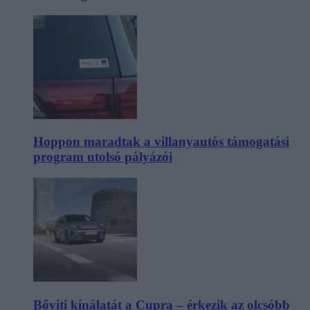
Hoppon maradtak a villanyautós támogatási
program utolsó pályázói
Bővíti kínálatát a Cupra – érkezik az olcsóbb