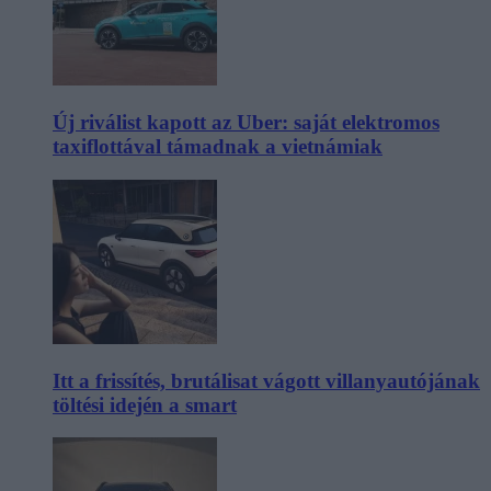
Új riválist kapott az Uber: saját elektromos
taxiflottával támadnak a vietnámiak
Itt a frissítés, brutálisat vágott villanyautójának
töltési idején a smart