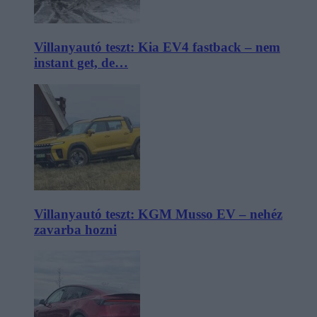
Villanyautó teszt: Kia EV4 fastback – nem
instant get, de…
Villanyautó teszt: KGM Musso EV – nehéz
zavarba hozni