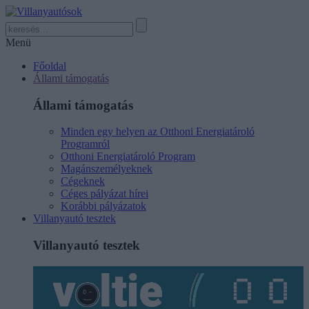
Menü
Főoldal
Állami támogatás
Állami támogatás
Minden egy helyen az Otthoni Energiatároló
Programról
Otthoni Energiatároló Program
Magánszemélyeknek
Cégeknek
Céges pályázat hírei
Korábbi pályázatok
Villanyautó tesztek
Villanyautó tesztek