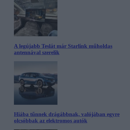
A legújabb Teslát már Starlink műholdas
antennával szerelik
Hiába tűnnek drágábbnak, valójában egyre
olcsóbbak az elektromos autók