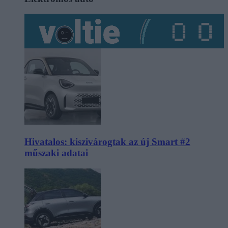
Hivatalos: kiszivárogtak az új Smart #2
műszaki adatai