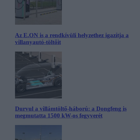
Az E.ON is a rendkívüli helyzethez igazítja a
villanyautó-töltőit
Durvul a villámtöltő-háború: a Dongfeng is
megmutatta 1500 kW-os fegyverét