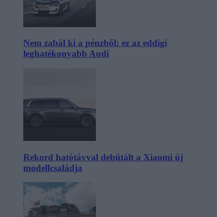
Nem zabál ki a pénzből: ez az eddigi
leghatékonyabb Audi
Rekord hatótávval debütált a Xiaomi új
modellcsaládja