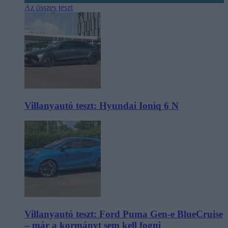
Az összes teszt
Villanyautó teszt: Hyundai Ioniq 6 N
Villanyautó teszt: Ford Puma Gen-e BlueCruise
– már a kormányt sem kell fogni