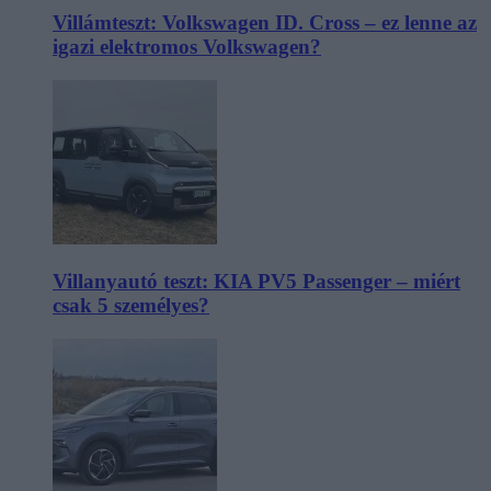
Villámteszt: Volkswagen ID. Cross – ez lenne az
igazi elektromos Volkswagen?
Villanyautó teszt: KIA PV5 Passenger – miért
csak 5 személyes?