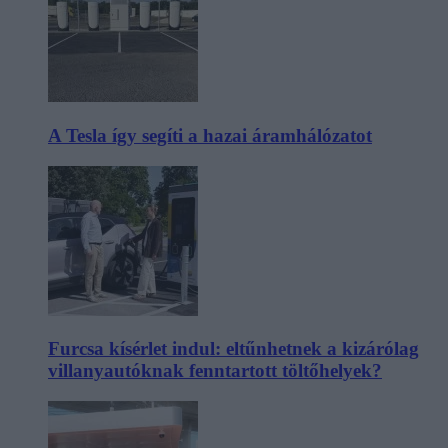
A Tesla így segíti a hazai áramhálózatot
Furcsa kísérlet indul: eltűnhetnek a kizárólag
villanyautóknak fenntartott töltőhelyek?