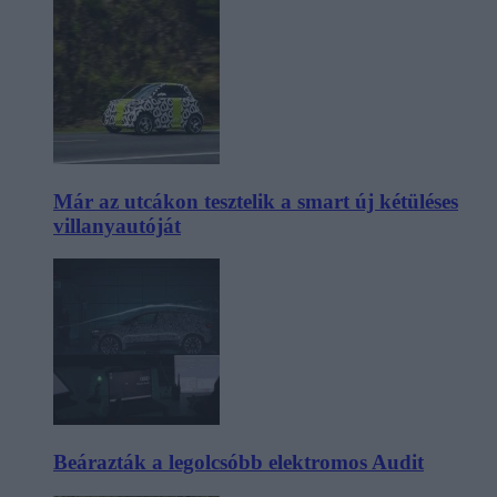
Már az utcákon tesztelik a smart új kétüléses
villanyautóját
Beárazták a legolcsóbb elektromos Audit