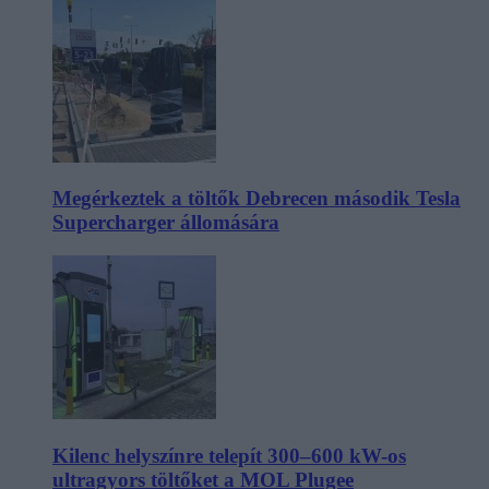
Megérkeztek a töltők Debrecen második Tesla
Supercharger állomására
Kilenc helyszínre telepít 300–600 kW-os
ultragyors töltőket a MOL Plugee