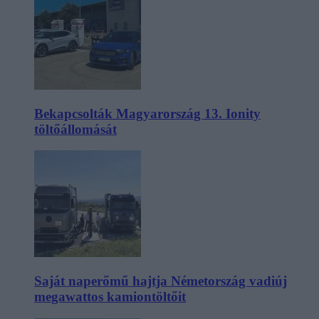
Bekapcsolták Magyarország 13. Ionity
töltőállomását
Saját naperőmű hajtja Németország vadiúj
megawattos kamiontöltőit