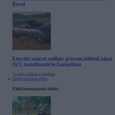
Raval
Ennyiért nagyot szólhat: gyorsan tölthető kínai
SUV mutatkozott be Európában
További cikkek a témában
Elektromosautó-töltés
Elektromosautó-töltés