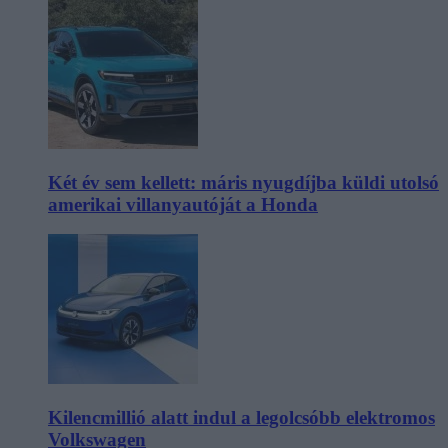
Két év sem kellett: máris nyugdíjba küldi utolsó
amerikai villanyautóját a Honda
Kilencmillió alatt indul a legolcsóbb elektromos
Volkswagen