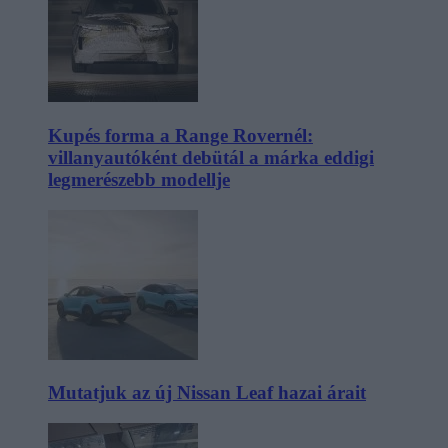
Kupés forma a Range Rovernél:
villanyautóként debütál a márka eddigi
legmerészebb modellje
Mutatjuk az új Nissan Leaf hazai árait