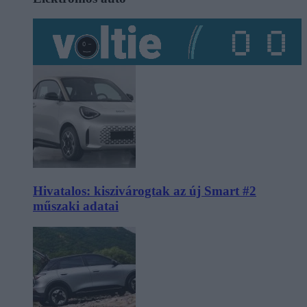
Hivatalos: kiszivárogtak az új Smart #2
műszaki adatai