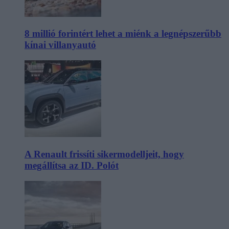
8 millió forintért lehet a miénk a legnépszerűbb
kínai villanyautó
A Renault frissíti sikermodelljeit, hogy
megállítsa az ID. Polót