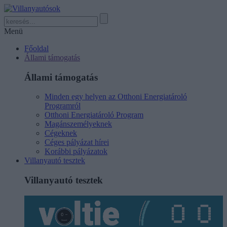
Menü
Főoldal
Állami támogatás
Állami támogatás
Minden egy helyen az Otthoni Energiatároló
Programról
Otthoni Energiatároló Program
Magánszemélyeknek
Cégeknek
Céges pályázat hírei
Korábbi pályázatok
Villanyautó tesztek
Villanyautó tesztek