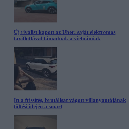
Új riválist kapott az Uber: saját elektromos
taxiflottával támadnak a vietnámiak
Itt a frissítés, brutálisat vágott villanyautójának
töltési idején a smart