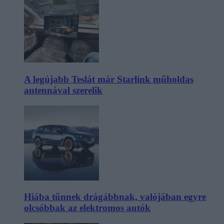
A legújabb Teslát már Starlink műholdas
antennával szerelik
Hiába tűnnek drágábbnak, valójában egyre
olcsóbbak az elektromos autók