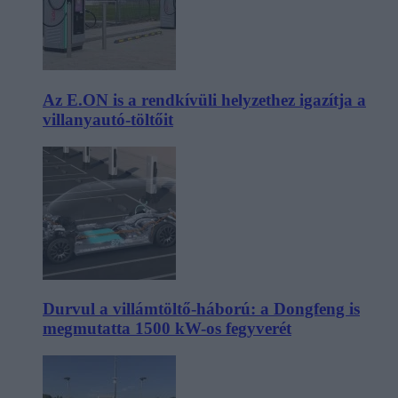
Az E.ON is a rendkívüli helyzethez igazítja a
villanyautó-töltőit
Durvul a villámtöltő-háború: a Dongfeng is
megmutatta 1500 kW-os fegyverét