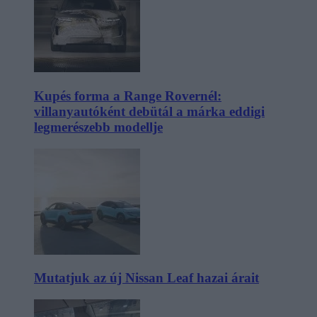
Kupés forma a Range Rovernél:
villanyautóként debütál a márka eddigi
legmerészebb modellje
Mutatjuk az új Nissan Leaf hazai árait