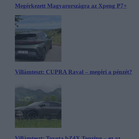
Megérkezett Magyarországra az Xpeng P7+
Villámteszt: CUPRA Raval – megéri a pénzét?
Villámteszt: Toyota bZ4X Touring – ez az,