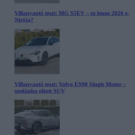
Villanyautó teszt: MG S5EV – ez lenne 2026 e-
Nirója?
Villanyautó teszt: Volvo ES90 Single Motor –
szedánba oltott SUV