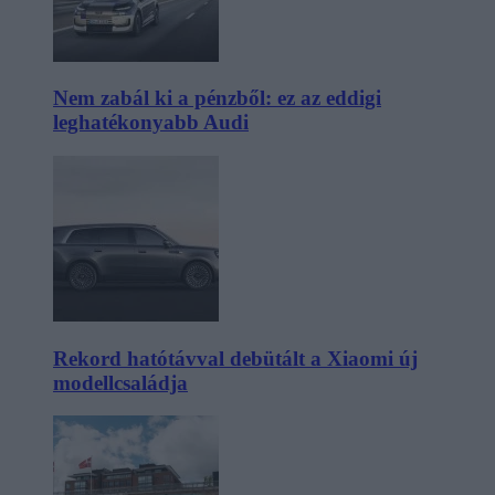
Nem zabál ki a pénzből: ez az eddigi
leghatékonyabb Audi
Rekord hatótávval debütált a Xiaomi új
modellcsaládja