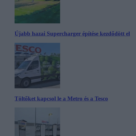
Újabb hazai Supercharger építése kezdődött el
Töltőket kapcsol le a Metro és a Tesco