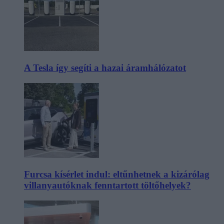
A Tesla így segíti a hazai áramhálózatot
Furcsa kísérlet indul: eltűnhetnek a kizárólag
villanyautóknak fenntartott töltőhelyek?