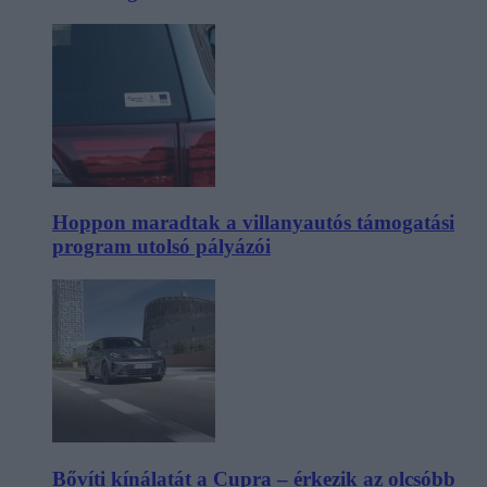
Hoppon maradtak a villanyautós támogatási
program utolsó pályázói
Bővíti kínálatát a Cupra – érkezik az olcsóbb