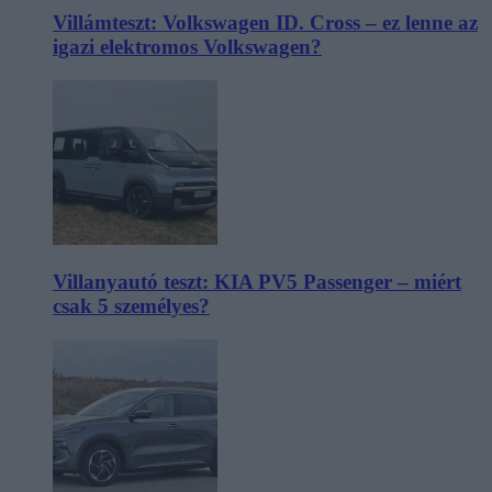
Villámteszt: Volkswagen ID. Cross – ez lenne az
igazi elektromos Volkswagen?
Villanyautó teszt: KIA PV5 Passenger – miért
csak 5 személyes?