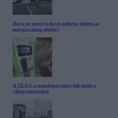
Hová ne menj és hová mehetsz tölteni az
energiaválság idején?
A TEA is a napelemes csúcs felé tereli a
villanyautósokat