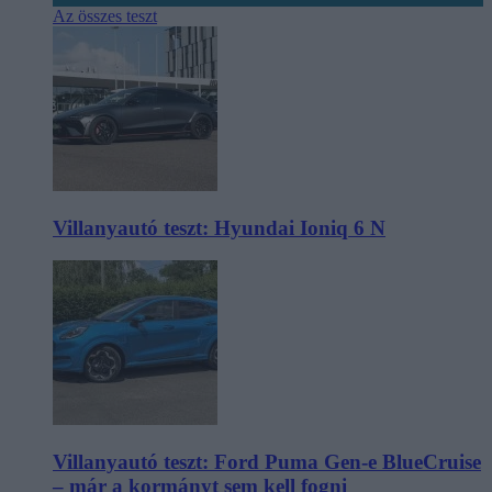
Az összes teszt
Villanyautó teszt: Hyundai Ioniq 6 N
Villanyautó teszt: Ford Puma Gen-e BlueCruise
– már a kormányt sem kell fogni