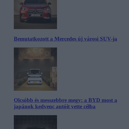
Bemutatkozott a Mercedes új városi SUV-ja
Olcsóbb és messzebbre megy: a BYD most a
japánok kedvenc autóit vette célba