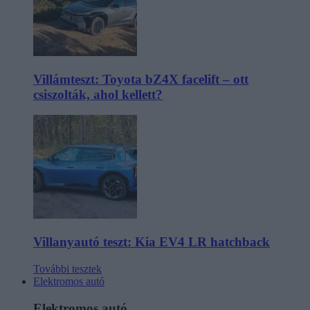
Villámteszt: Toyota bZ4X facelift – ott
csiszolták, ahol kellett?
Villanyautó teszt: Kia EV4 LR hatchback
További tesztek
Elektromos autó
Elektromos autó