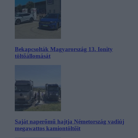
Bekapcsolták Magyarország 13. Ionity
töltőállomását
Saját naperőmű hajtja Németország vadiúj
megawattos kamiontöltőit