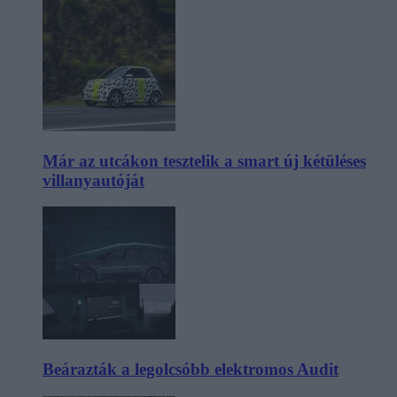
Már az utcákon tesztelik a smart új kétüléses
villanyautóját
Beárazták a legolcsóbb elektromos Audit