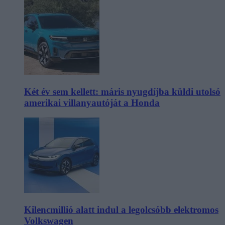
Két év sem kellett: máris nyugdíjba küldi utolsó
amerikai villanyautóját a Honda
Kilencmillió alatt indul a legolcsóbb elektromos
Volkswagen