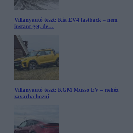
Villanyautó teszt: Kia EV4 fastback – nem
instant get, de…
Villanyautó teszt: KGM Musso EV – nehéz
zavarba hozni