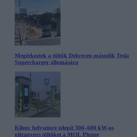
Megérkeztek a töltők Debrecen második Tesla
Supercharger állomására
Kilenc helyszínre telepít 300–600 kW-os
ultragyors töltőket a MOL Plugee