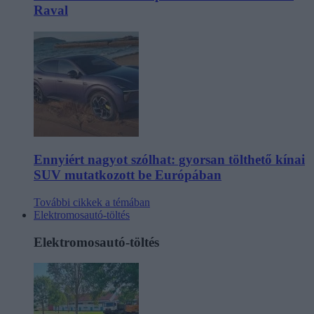
Raval
Ennyiért nagyot szólhat: gyorsan tölthető kínai
SUV mutatkozott be Európában
További cikkek a témában
Elektromosautó-töltés
Elektromosautó-töltés