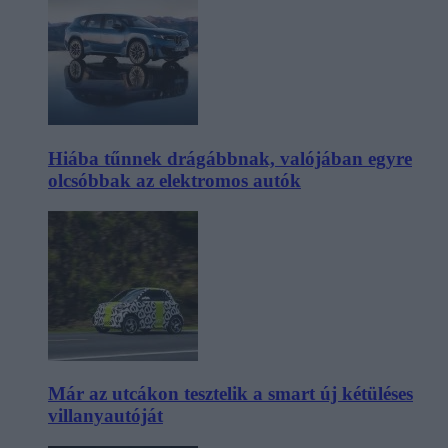
Hiába tűnnek drágábbnak, valójában egyre
olcsóbbak az elektromos autók
Már az utcákon tesztelik a smart új kétüléses
villanyautóját