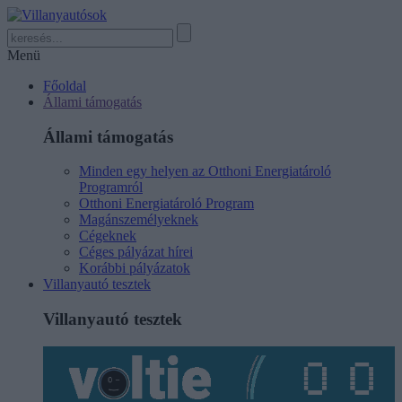
Menü
Főoldal
Állami támogatás
Állami támogatás
Minden egy helyen az Otthoni Energiatároló
Programról
Otthoni Energiatároló Program
Magánszemélyeknek
Cégeknek
Céges pályázat hírei
Korábbi pályázatok
Villanyautó tesztek
Villanyautó tesztek