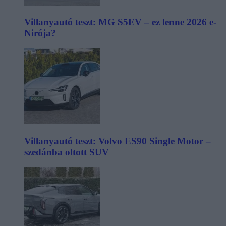
Villanyautó teszt: MG S5EV – ez lenne 2026 e-
Nirója?
Villanyautó teszt: Volvo ES90 Single Motor –
szedánba oltott SUV