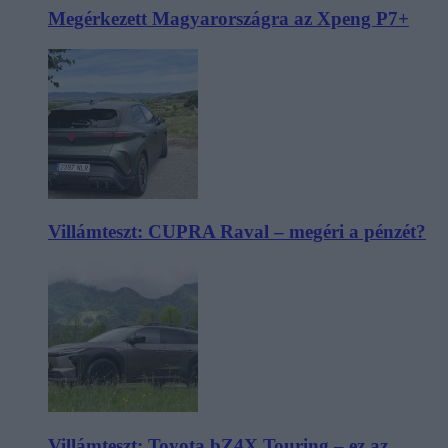
Megérkezett Magyarországra az Xpeng P7+
Villámteszt: CUPRA Raval – megéri a pénzét?
Villámteszt: Toyota bZ4X Touring – ez az,