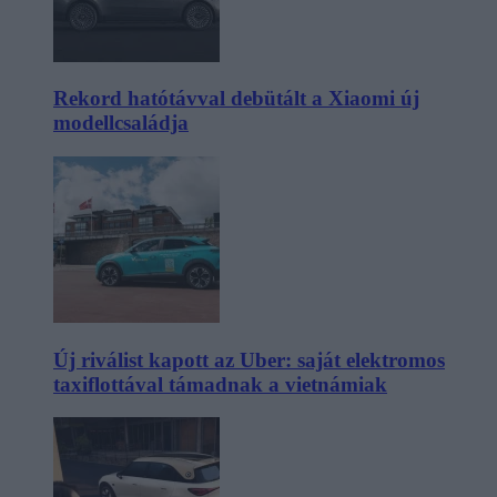
Rekord hatótávval debütált a Xiaomi új
modellcsaládja
Új riválist kapott az Uber: saját elektromos
taxiflottával támadnak a vietnámiak