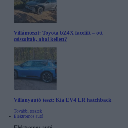
Villámteszt: Toyota bZ4X facelift – ott
csiszolták, ahol kellett?
Villanyautó teszt: Kia EV4 LR hatchback
További tesztek
Elektromos autó
Elektromos autó