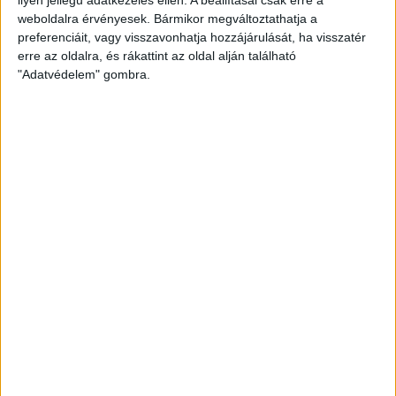
weboldalra érvényesek. Bármikor megváltoztathatja a
preferenciáit, vagy visszavonhatja hozzájárulását, ha visszatér
erre az oldalra, és rákattint az oldal alján található
"Adatvédelem" gombra.
Bővíti kínálatát a Cupra – érkezik az olcsóbb
Raval
Ennyiért nagyot szólhat: gyorsan tölthető kínai