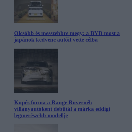
Olcsóbb és messzebbre megy: a BYD most a
japánok kedvenc autóit vette célba
Kupés forma a Range Rovernél:
villanyautóként debütál a márka eddigi
legmerészebb modellje