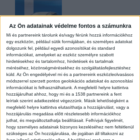
Az Ön adatainak védelme fontos a számunkra
Mi és partnereink tárolunk és/vagy férünk hozzá információkhoz
egy eszközön, például sütik formájában, és személyes adatokat
dolgozunk fel, például egyedi azonosítókat és standard
információkat, amelyeket az eszköz személyre szabott
Kilencmillió alatt indul a legolcsóbb elektromos
hirdetésekhez és tartalomhoz, hirdetések és tartalmak
Volkswagen
méréséhez, közönségmérésekhez és szolgáltatásfejlesztéshez
küld.
Az Ön engedélyével mi és a partnereink eszközleolvasásos
módszerrel szerzett pontos geolokációs adatokat és azonosítási
információkat is felhasználhatunk. A megfelelő helyre kattintva
hozzájárulhat ahhoz, hogy mi és a 1538 partnereink a fent
leírtak szerint adatkezelést végezzünk. Másik lehetőségként a
megfelelő helyre kattintva elutasíthatja a hozzájárulást, vagy a
hozzájárulás megadása előtt részletesebb információkhoz
juthat, és megváltoztathatja beállításait.
Felhívjuk figyelmét,
hogy személyes adatainak bizonyos kezeléséhez nem feltétlenül
Hoppon maradtak a villanyautós támogatási
szükséges az Ön hozzájárulása, de jogában áll tiltakozni az
program utolsó pályázói
ilyen jellegű adatkezelés ellen. A beállításai csak erre a