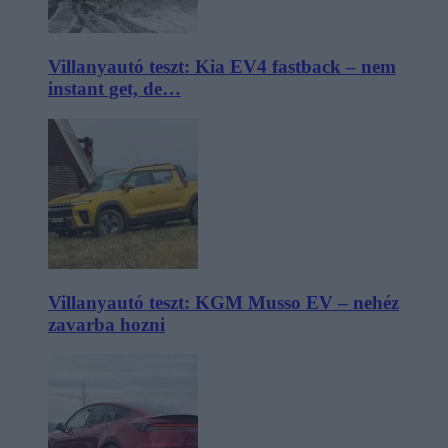
Villanyautó teszt: Kia EV4 fastback – nem
instant get, de…
Villanyautó teszt: KGM Musso EV – nehéz
zavarba hozni