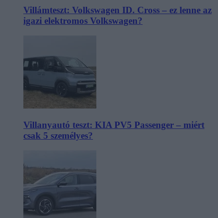
Villámteszt: Volkswagen ID. Cross – ez lenne az
igazi elektromos Volkswagen?
Villanyautó teszt: KIA PV5 Passenger – miért
csak 5 személyes?