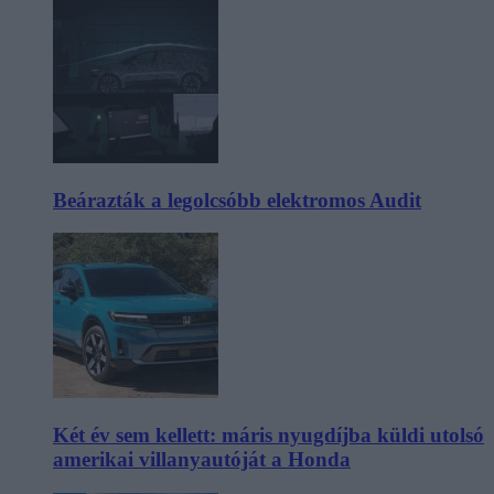
Beárazták a legolcsóbb elektromos Audit
Két év sem kellett: máris nyugdíjba küldi utolsó
amerikai villanyautóját a Honda