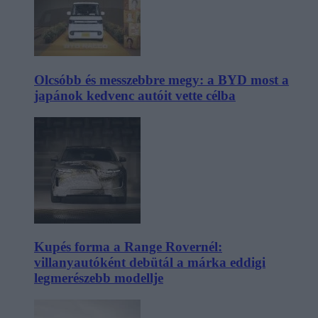
Olcsóbb és messzebbre megy: a BYD most a
japánok kedvenc autóit vette célba
Kupés forma a Range Rovernél:
villanyautóként debütál a márka eddigi
legmerészebb modellje