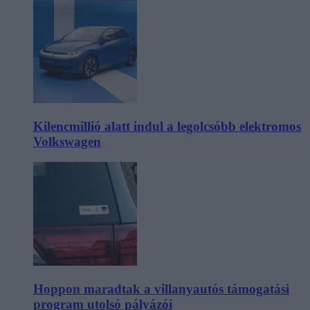
Kilencmillió alatt indul a legolcsóbb elektromos
Volkswagen
Hoppon maradtak a villanyautós támogatási
program utolsó pályázói