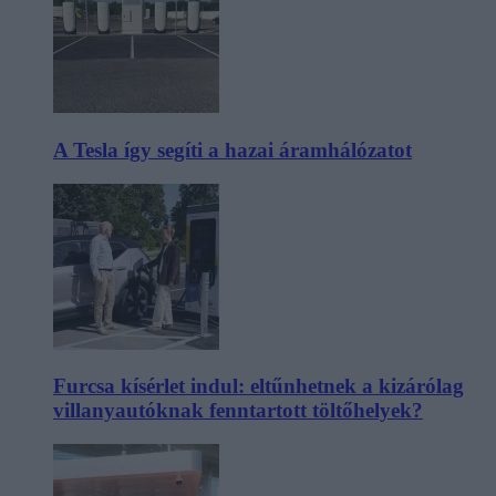
A Tesla így segíti a hazai áramhálózatot
Furcsa kísérlet indul: eltűnhetnek a kizárólag
villanyautóknak fenntartott töltőhelyek?