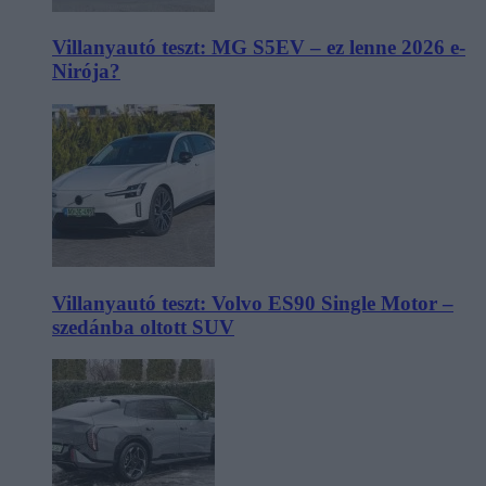
Villanyautó teszt: MG S5EV – ez lenne 2026 e-
Nirója?
Villanyautó teszt: Volvo ES90 Single Motor –
szedánba oltott SUV