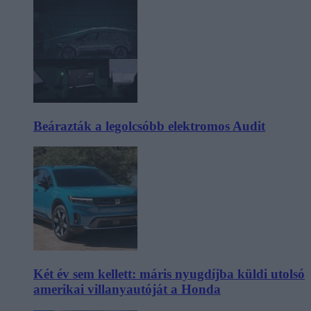
Beárazták a legolcsóbb elektromos Audit
Két év sem kellett: máris nyugdíjba küldi utolsó
amerikai villanyautóját a Honda