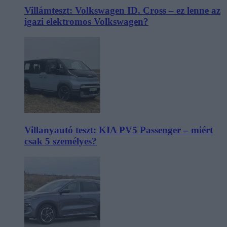
Villámteszt: Volkswagen ID. Cross – ez lenne az
igazi elektromos Volkswagen?
Villanyautó teszt: KIA PV5 Passenger – miért
csak 5 személyes?