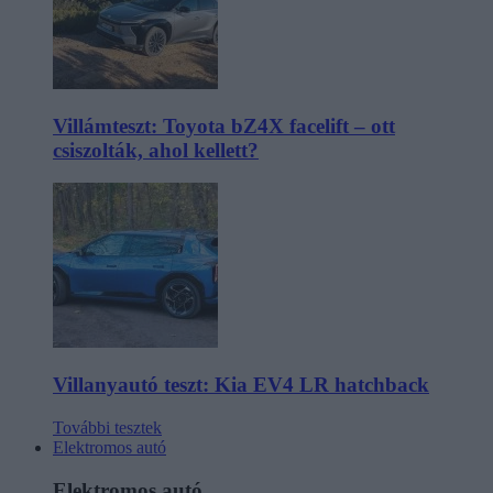
Villámteszt: Toyota bZ4X facelift – ott
csiszolták, ahol kellett?
Villanyautó teszt: Kia EV4 LR hatchback
További tesztek
Elektromos autó
Elektromos autó