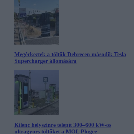
Megérkeztek a töltők Debrecen második Tesla
Supercharger állomására
Kilenc helyszínre telepít 300–600 kW-os
ultragyors töltőket a MOL Plugee