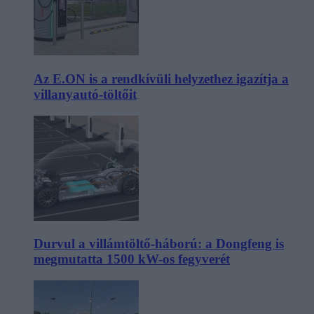
Az E.ON is a rendkívüli helyzethez igazítja a
villanyautó-töltőit
Durvul a villámtöltő-háború: a Dongfeng is
megmutatta 1500 kW-os fegyverét