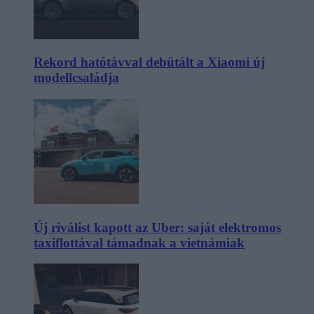
Rekord hatótávval debütált a Xiaomi új
modellcsaládja
Új riválist kapott az Uber: saját elektromos
taxiflottával támadnak a vietnámiak