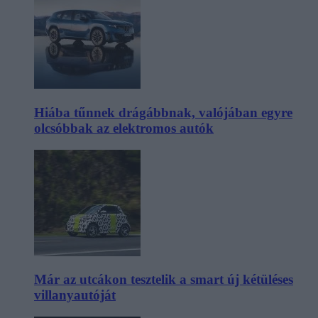
Hiába tűnnek drágábbnak, valójában egyre
olcsóbbak az elektromos autók
Már az utcákon tesztelik a smart új kétüléses
villanyautóját