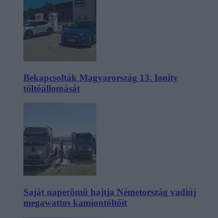
Bekapcsolták Magyarország 13. Ionity
töltőállomását
Saját naperőmű hajtja Németország vadiúj
megawattos kamiontöltőit