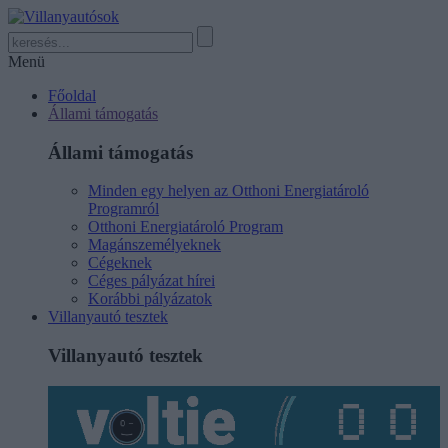
Menü
Főoldal
Állami támogatás
Állami támogatás
Minden egy helyen az Otthoni Energiatároló
Programról
Otthoni Energiatároló Program
Magánszemélyeknek
Cégeknek
Céges pályázat hírei
Korábbi pályázatok
Villanyautó tesztek
Villanyautó tesztek