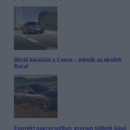
Bővíti kínálatát a Cupra – érkezik az olcsóbb
Raval
Ennyiért nagyot szólhat: gyorsan tölthető kínai