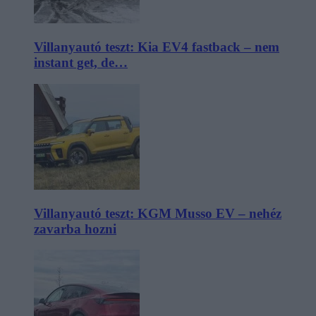
Villanyautó teszt: Kia EV4 fastback – nem
instant get, de…
Villanyautó teszt: KGM Musso EV – nehéz
zavarba hozni