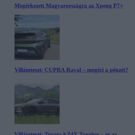
Megérkezett Magyarországra az Xpeng P7+
Villámteszt: CUPRA Raval – megéri a pénzét?
Villámteszt: Toyota bZ4X Touring – ez az,