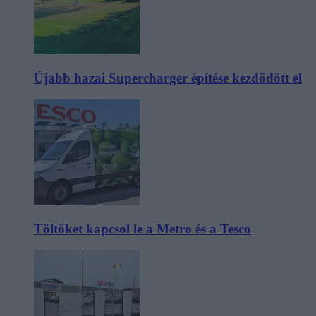
Újabb hazai Supercharger építése kezdődött el
Töltőket kapcsol le a Metro és a Tesco