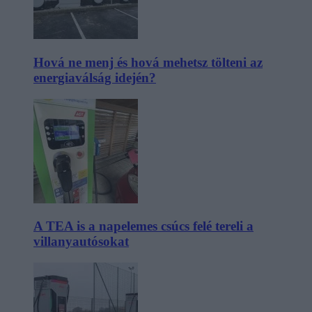
Hová ne menj és hová mehetsz tölteni az
energiaválság idején?
A TEA is a napelemes csúcs felé tereli a
villanyautósokat