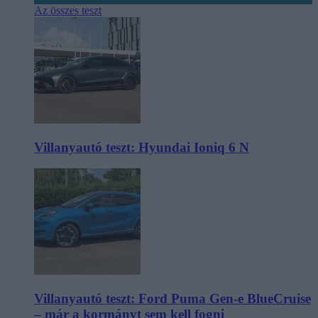
Az összes teszt
Villanyautó teszt: Hyundai Ioniq 6 N
Villanyautó teszt: Ford Puma Gen-e BlueCruise
– már a kormányt sem kell fogni