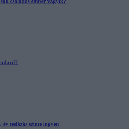
e sok családos ember vágyik?
tandard?
év teslázás szinte ingyen