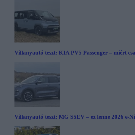
Villanyautó teszt: KIA PV5 Passenger – miért cs
Villanyautó teszt: MG S5EV – ez lenne 2026 e-N