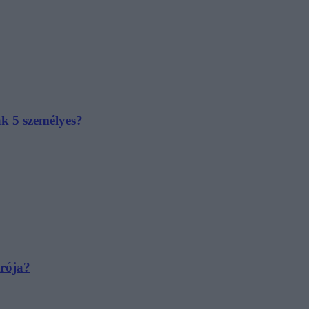
ak 5 személyes?
irója?