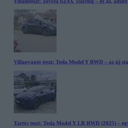
Villámteszt: Toyota bZ4X Touring – ez az, amir
Villanyautó teszt: Tesla Model Y RWD – az új s
Tartós teszt: Tesla Model Y LR RWD (2025) – egy 