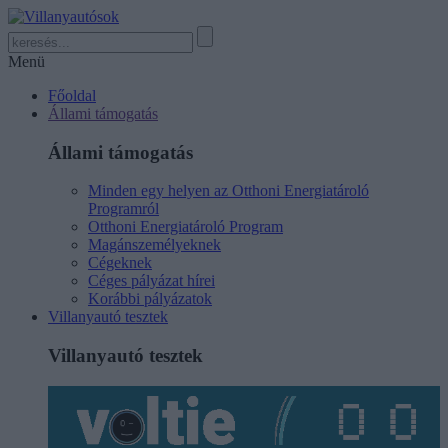
Menü
Főoldal
Állami támogatás
Állami támogatás
Minden egy helyen az Otthoni Energiatároló
Programról
Otthoni Energiatároló Program
Magánszemélyeknek
Cégeknek
Céges pályázat hírei
Korábbi pályázatok
Villanyautó tesztek
Villanyautó tesztek