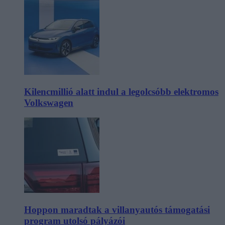
Kilencmillió alatt indul a legolcsóbb elektromos
Volkswagen
Hoppon maradtak a villanyautós támogatási
program utolsó pályázói