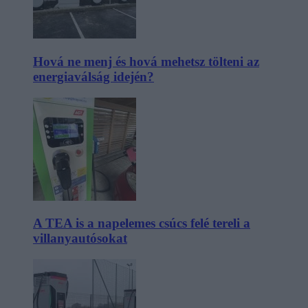
Hová ne menj és hová mehetsz tölteni az
energiaválság idején?
A TEA is a napelemes csúcs felé tereli a
villanyautósokat