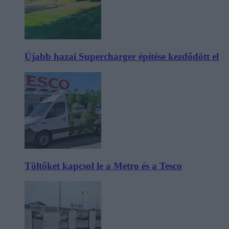
Újabb hazai Supercharger építése kezdődött el
Töltőket kapcsol le a Metro és a Tesco