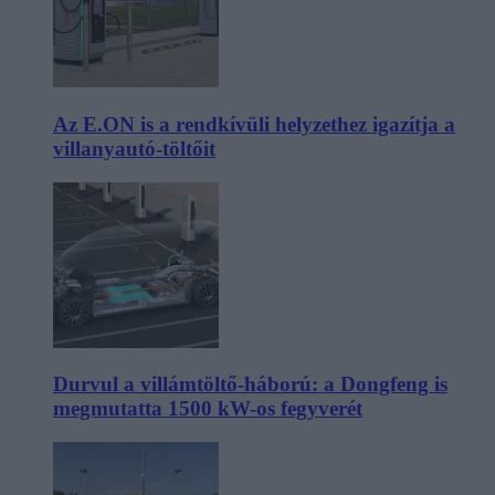
Az E.ON is a rendkívüli helyzethez igazítja a
villanyautó-töltőit
Durvul a villámtöltő-háború: a Dongfeng is
megmutatta 1500 kW-os fegyverét