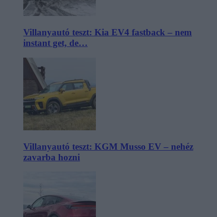
Villanyautó teszt: Kia EV4 fastback – nem
instant get, de…
Villanyautó teszt: KGM Musso EV – nehéz
zavarba hozni