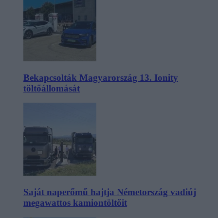
Bekapcsolták Magyarország 13. Ionity
töltőállomását
Saját naperőmű hajtja Németország vadiúj
megawattos kamiontöltőit