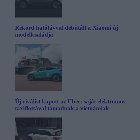
Rekord hatótávval debütált a Xiaomi új
modellcsaládja
Új riválist kapott az Uber: saját elektromos
taxiflottával támadnak a vietnámiak