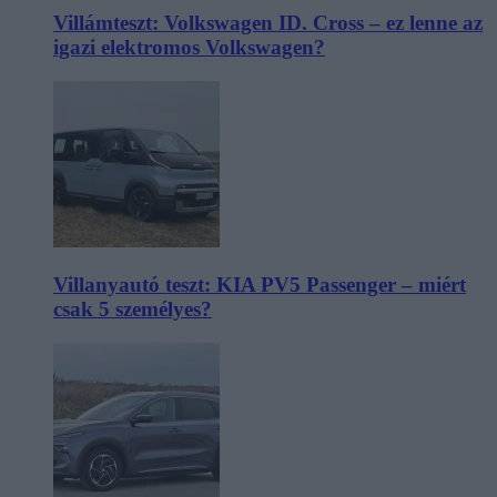
Villámteszt: Volkswagen ID. Cross – ez lenne az
igazi elektromos Volkswagen?
Villanyautó teszt: KIA PV5 Passenger – miért
csak 5 személyes?