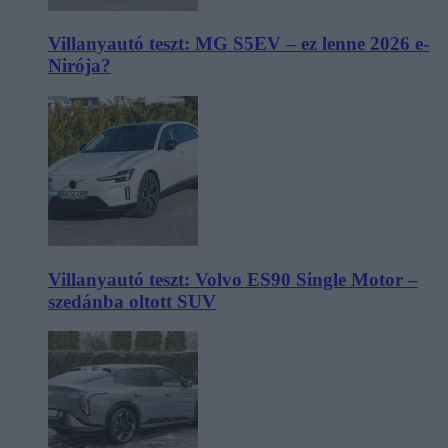
Villanyautó teszt: MG S5EV – ez lenne 2026 e-
Nirója?
Villanyautó teszt: Volvo ES90 Single Motor –
szedánba oltott SUV