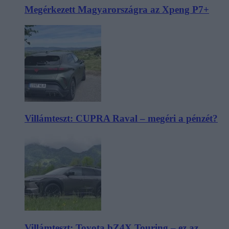
Megérkezett Magyarországra az Xpeng P7+
Villámteszt: CUPRA Raval – megéri a pénzét?
Villámteszt: Toyota bZ4X Touring – ez az,