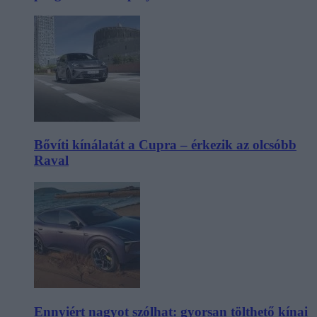
Bővíti kínálatát a Cupra – érkezik az olcsóbb
Raval
Ennyiért nagyot szólhat: gyorsan tölthető kínai