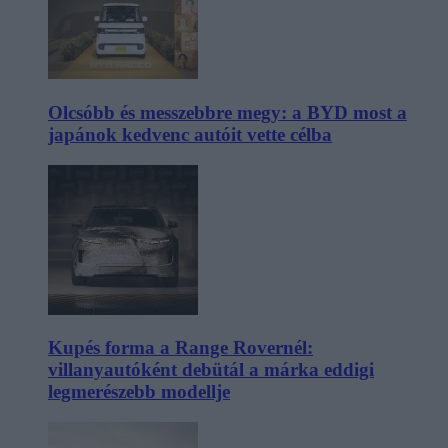
Olcsóbb és messzebbre megy: a BYD most a
japánok kedvenc autóit vette célba
Kupés forma a Range Rovernél:
villanyautóként debütál a márka eddigi
legmerészebb modellje