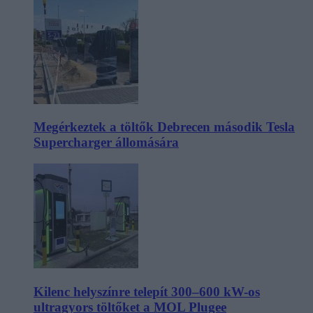
Megérkeztek a töltők Debrecen második Tesla
Supercharger állomására
Kilenc helyszínre telepít 300–600 kW-os
ultragyors töltőket a MOL Plugee