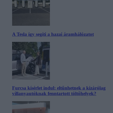
A Tesla így segíti a hazai áramhálózatot
Furcsa kísérlet indul: eltűnhetnek a kizárólag
villanyautóknak fenntartott töltőhelyek?