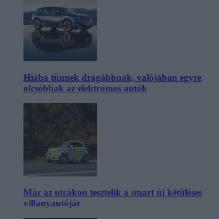
Hiába tűnnek drágábbnak, valójában egyre
olcsóbbak az elektromos autók
Már az utcákon tesztelik a smart új kétüléses
villanyautóját