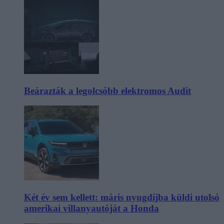
Beárazták a legolcsóbb elektromos Audit
Két év sem kellett: máris nyugdíjba küldi utolsó
amerikai villanyautóját a Honda