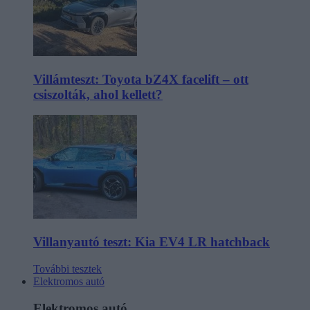
Villámteszt: Toyota bZ4X facelift – ott
csiszolták, ahol kellett?
Villanyautó teszt: Kia EV4 LR hatchback
További tesztek
Elektromos autó
Elektromos autó