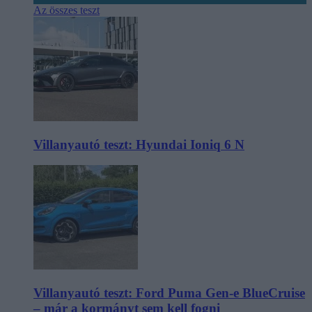
Az összes teszt
Villanyautó teszt: Hyundai Ioniq 6 N
Villanyautó teszt: Ford Puma Gen-e BlueCruise
– már a kormányt sem kell fogni