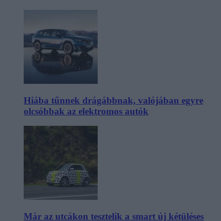
Hiába tűnnek drágábbnak, valójában egyre
olcsóbbak az elektromos autók
Már az utcákon tesztelik a smart új kétüléses