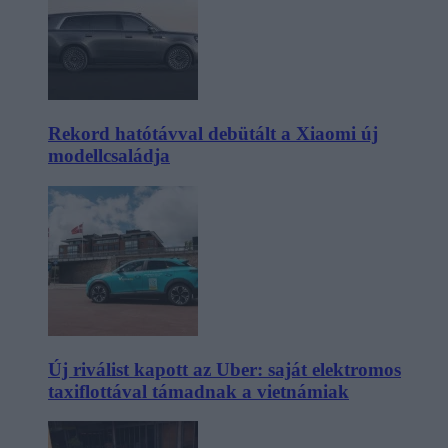
Rekord hatótávval debütált a Xiaomi új
modellcsaládja
Új riválist kapott az Uber: saját elektromos
taxiflottával támadnak a vietnámiak