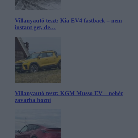
Villanyautó teszt: Kia EV4 fastback – nem
instant get, de…
Villanyautó teszt: KGM Musso EV – nehéz
zavarba hozni