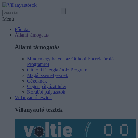
Menü
Főoldal
Állami támogatás
Állami támogatás
Minden egy helyen az Otthoni Energiatároló
Programról
Otthoni Energiatároló Program
Magánszemélyeknek
Cégeknek
Céges pályázat hírei
Korábbi pályázatok
Villanyautó tesztek
Villanyautó tesztek