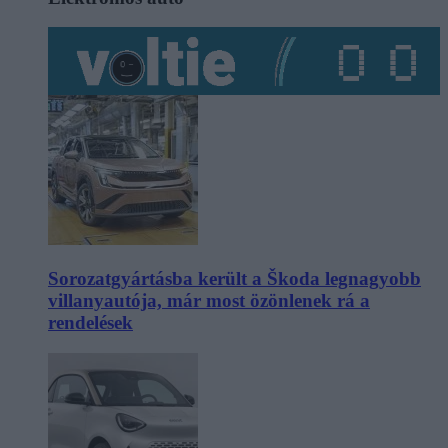
Sorozatgyártásba került a Škoda legnagyobb
villanyautója, már most özönlenek rá a
rendelések