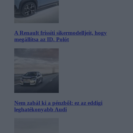
A Renault frissíti sikermodelljeit, hogy
megállítsa az ID. Polót
Nem zabál ki a pénzből: ez az eddigi
leghatékonyabb Audi