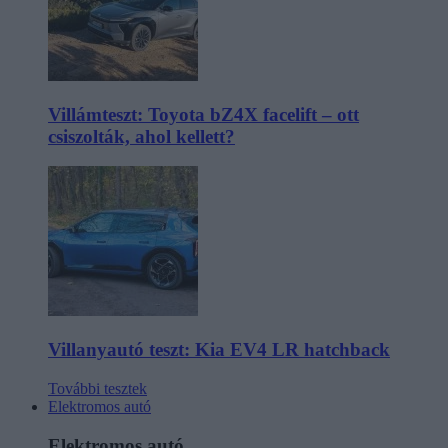
Villámteszt: Toyota bZ4X facelift – ott
csiszolták, ahol kellett?
Villanyautó teszt: Kia EV4 LR hatchback
További tesztek
Elektromos autó
Elektromos autó