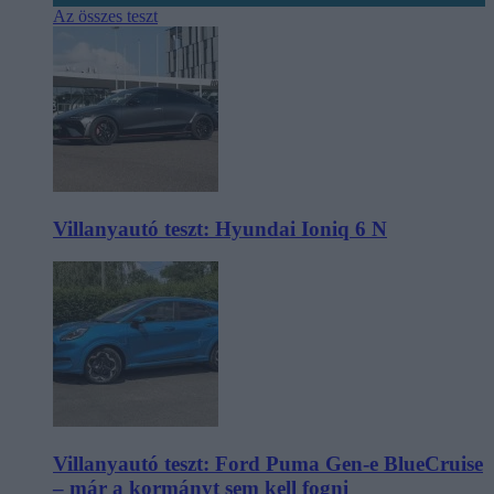
Az összes teszt
Villanyautó teszt: Hyundai Ioniq 6 N
Villanyautó teszt: Ford Puma Gen-e BlueCruise
– már a kormányt sem kell fogni