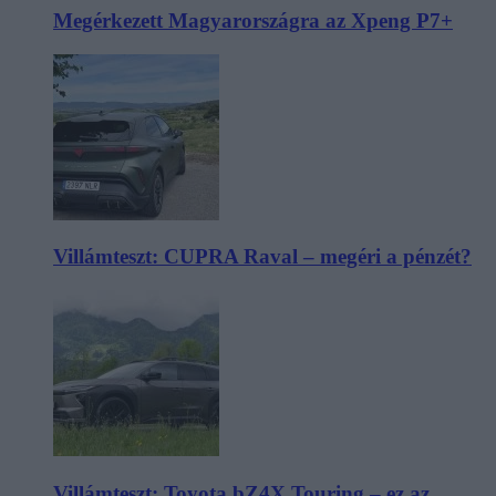
Megérkezett Magyarországra az Xpeng P7+
Villámteszt: CUPRA Raval – megéri a pénzét?
Villámteszt: Toyota bZ4X Touring – ez az,