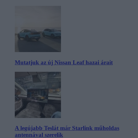
Mutatjuk az új Nissan Leaf hazai árait
A legújabb Teslát már Starlink műholdas
antennával szerelik