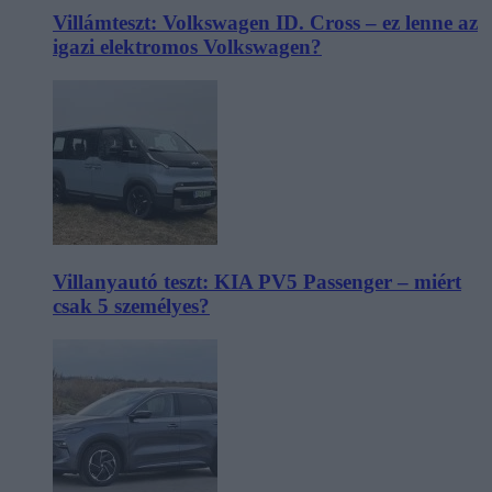
Villámteszt: Volkswagen ID. Cross – ez lenne az
igazi elektromos Volkswagen?
Villanyautó teszt: KIA PV5 Passenger – miért
csak 5 személyes?