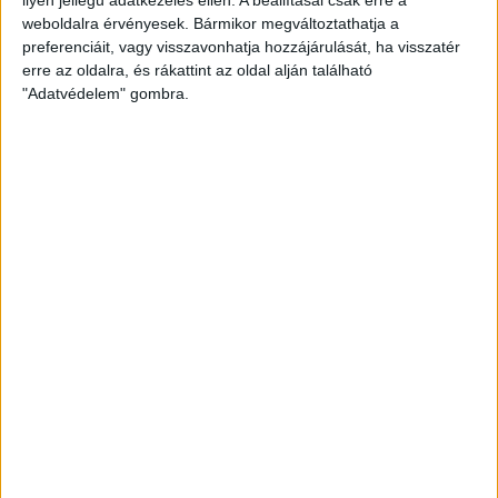
amerikai villanyautóját a Honda
weboldalra érvényesek. Bármikor megváltoztathatja a
preferenciáit, vagy visszavonhatja hozzájárulását, ha visszatér
erre az oldalra, és rákattint az oldal alján található
"Adatvédelem" gombra.
Kilencmillió alatt indul a legolcsóbb elektromos
Volkswagen