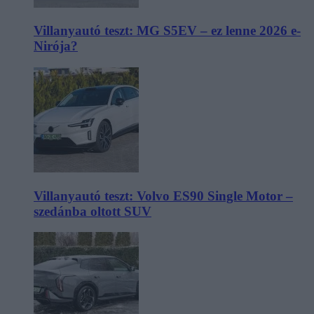
Villanyautó teszt: MG S5EV – ez lenne 2026 e-
Nirója?
Villanyautó teszt: Volvo ES90 Single Motor –
szedánba oltott SUV