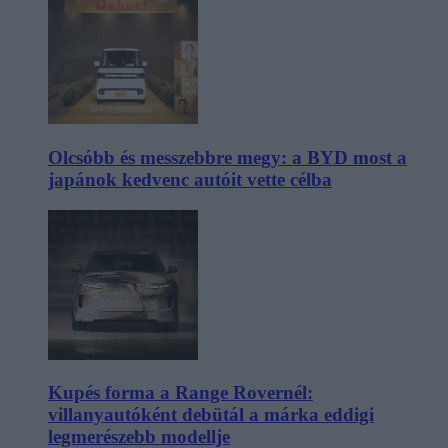
Olcsóbb és messzebbre megy: a BYD most a
japánok kedvenc autóit vette célba
Kupés forma a Range Rovernél:
villanyautóként debütál a márka eddigi
legmerészebb modellje