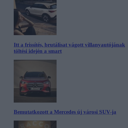
Itt a frissítés, brutálisat vágott villanyautójának
töltési idején a smart
Bemutatkozott a Mercedes új városi SUV-ja