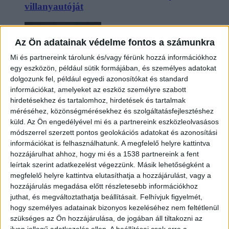
villanyautóját
Az Ön adatainak védelme fontos a számunkra
Mi és partnereink tárolunk és/vagy férünk hozzá információkhoz
egy eszközön, például sütik formájában, és személyes adatokat
dolgozunk fel, például egyedi azonosítókat és standard
információkat, amelyeket az eszköz személyre szabott
hirdetésekhez és tartalomhoz, hirdetések és tartalmak
méréséhez, közönségmérésekhez és szolgáltatásfejlesztéshez
Beárazták a legolcsóbb elektromos Audit
küld.
Az Ön engedélyével mi és a partnereink eszközleolvasásos
módszerrel szerzett pontos geolokációs adatokat és azonosítási
információkat is felhasználhatunk. A megfelelő helyre kattintva
hozzájárulhat ahhoz, hogy mi és a 1538 partnereink a fent
leírtak szerint adatkezelést végezzünk. Másik lehetőségként a
megfelelő helyre kattintva elutasíthatja a hozzájárulást, vagy a
hozzájárulás megadása előtt részletesebb információkhoz
juthat, és megváltoztathatja beállításait.
Felhívjuk figyelmét,
hogy személyes adatainak bizonyos kezeléséhez nem feltétlenül
szükséges az Ön hozzájárulása, de jogában áll tiltakozni az
Két év sem kellett: máris nyugdíjba küldi utolsó
ilyen jellegű adatkezelés ellen. A beállításai csak erre a