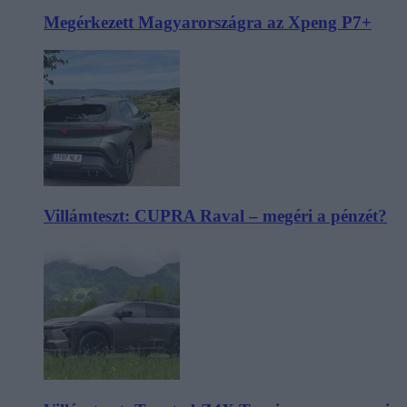
Megérkezett Magyarországra az Xpeng P7+
Villámteszt: CUPRA Raval – megéri a pénzét?