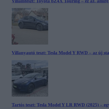
Villámteszt: Toyota bZ4X Touring – ez az, amir
Villanyautó teszt: Tesla Model Y RWD – az új s
Tartós teszt: Tesla Model Y LR RWD (2025) – egy 