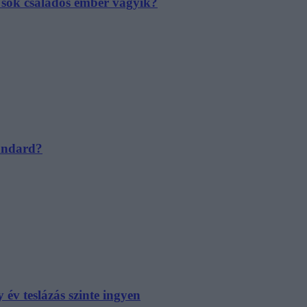
e sok családos ember vágyik?
tandard?
év teslázás szinte ingyen