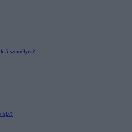
ak 5 személyes?
irója?