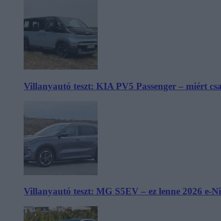
Villanyautó teszt: KIA PV5 Passenger – miért cs
Villanyautó teszt: MG S5EV – ez lenne 2026 e-N