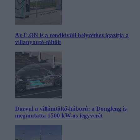
Az E.ON is a rendkívüli helyzethez igazítja a
villanyautó-töltőit
Durvul a villámtöltő-háború: a Dongfeng is
megmutatta 1500 kW-os fegyverét