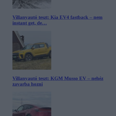
Villanyautó teszt: Kia EV4 fastback – nem
instant get, de…
Villanyautó teszt: KGM Musso EV – nehéz
zavarba hozni