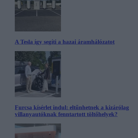
A Tesla így segíti a hazai áramhálózatot
Furcsa kísérlet indul: eltűnhetnek a kizárólag
villanyautóknak fenntartott töltőhelyek?