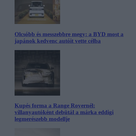
Olcsóbb és messzebbre megy: a BYD most a
japánok kedvenc autóit vette célba
Kupés forma a Range Rovernél:
villanyautóként debütál a márka eddigi
legmerészebb modellje