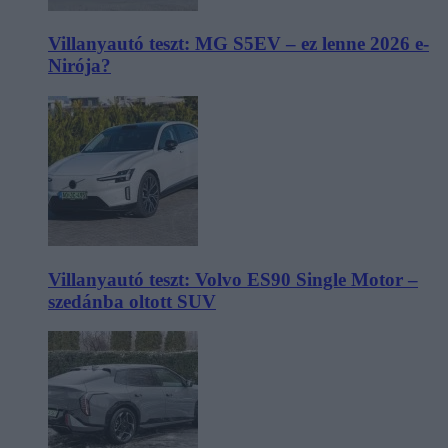
Villanyautó teszt: MG S5EV – ez lenne 2026 e-
Nirója?
Villanyautó teszt: Volvo ES90 Single Motor –
szedánba oltott SUV