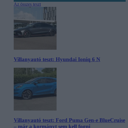
Az összes teszt
Villanyautó teszt: Hyundai Ioniq 6 N
Villanyautó teszt: Ford Puma Gen-e BlueCruise
– már a kormányt sem kell fogni