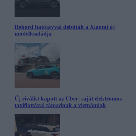
Rekord hatótávval debütált a Xiaomi új
modellcsaládja
Új riválist kapott az Uber: saját elektromos
taxiflottával támadnak a vietnámiak