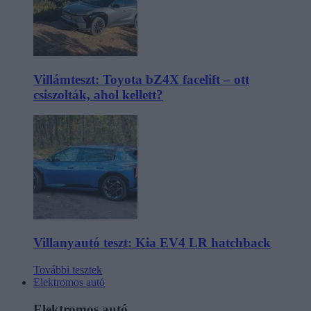
Villámteszt: Toyota bZ4X facelift – ott
csiszolták, ahol kellett?
Villanyautó teszt: Kia EV4 LR hatchback
További tesztek
Elektromos autó
Elektromos autó