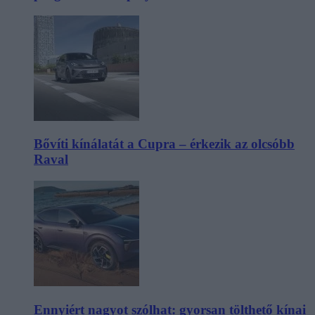
Bővíti kínálatát a Cupra – érkezik az olcsóbb
Raval
Ennyiért nagyot szólhat: gyorsan tölthető kínai