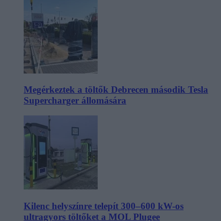
Megérkeztek a töltők Debrecen második Tesla
Supercharger állomására
Kilenc helyszínre telepít 300–600 kW-os
ultragyors töltőket a MOL Plugee