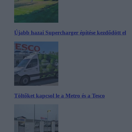
Újabb hazai Supercharger építése kezdődött el
Töltőket kapcsol le a Metro és a Tesco