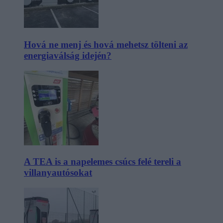
Hová ne menj és hová mehetsz tölteni az
energiaválság idején?
A TEA is a napelemes csúcs felé tereli a
villanyautósokat