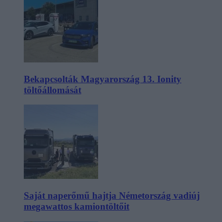
Bekapcsolták Magyarország 13. Ionity
töltőállomását
Saját naperőmű hajtja Németország vadiúj
megawattos kamiontöltőit