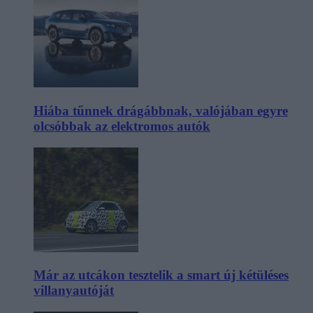
Hiába tűnnek drágábbnak, valójában egyre
olcsóbbak az elektromos autók
Már az utcákon tesztelik a smart új kétüléses
villanyautóját