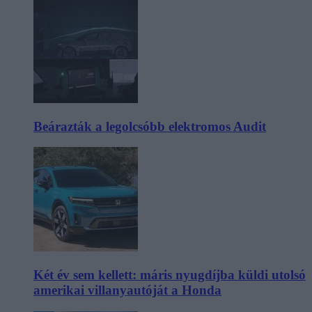
Beárazták a legolcsóbb elektromos Audit
Két év sem kellett: máris nyugdíjba küldi utolsó
amerikai villanyautóját a Honda