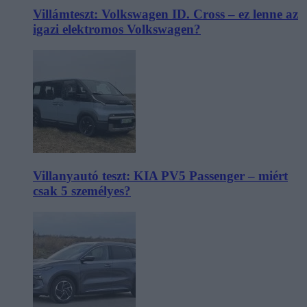
Villámteszt: Volkswagen ID. Cross – ez lenne az
igazi elektromos Volkswagen?
Villanyautó teszt: KIA PV5 Passenger – miért
csak 5 személyes?