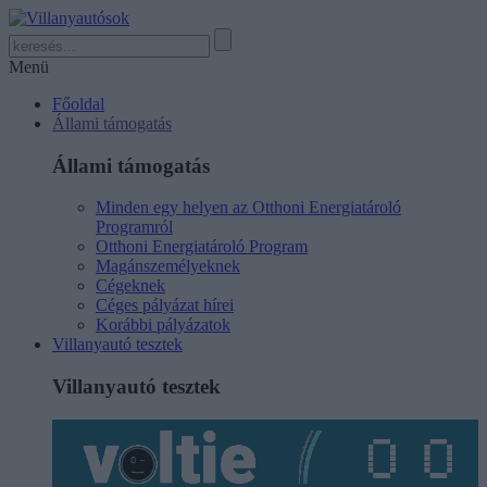
Menü
Főoldal
Állami támogatás
Állami támogatás
Minden egy helyen az Otthoni Energiatároló
Programról
Otthoni Energiatároló Program
Magánszemélyeknek
Cégeknek
Céges pályázat hírei
Korábbi pályázatok
Villanyautó tesztek
Villanyautó tesztek