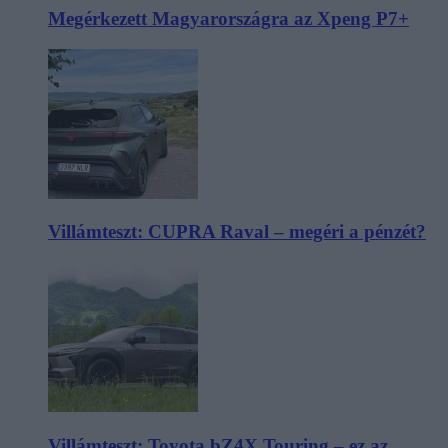
Megérkezett Magyarországra az Xpeng P7+
Villámteszt: CUPRA Raval – megéri a pénzét?
Villámteszt: Toyota bZ4X Touring – ez az,