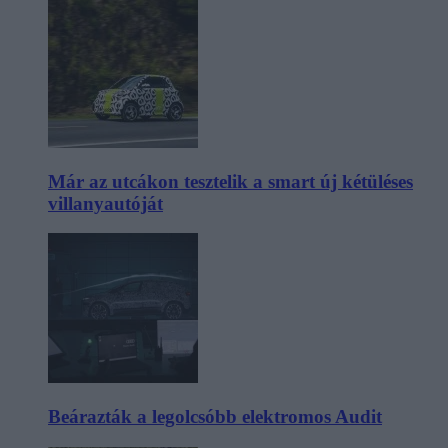
Már az utcákon tesztelik a smart új kétüléses
villanyautóját
Beárazták a legolcsóbb elektromos Audit