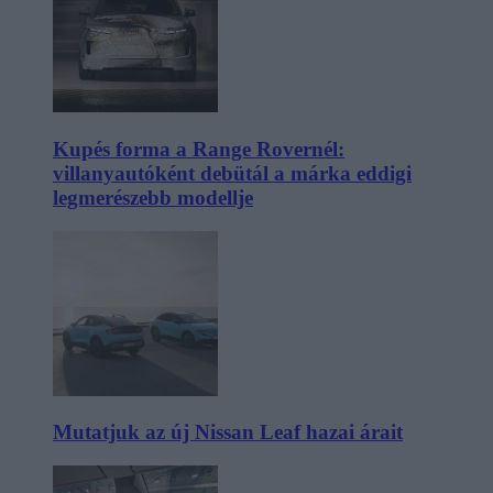
Kupés forma a Range Rovernél:
villanyautóként debütál a márka eddigi
legmerészebb modellje
Mutatjuk az új Nissan Leaf hazai árait