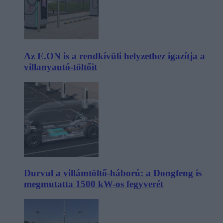
Az E.ON is a rendkívüli helyzethez igazítja a
villanyautó-töltőit
Durvul a villámtöltő-háború: a Dongfeng is
megmutatta 1500 kW-os fegyverét