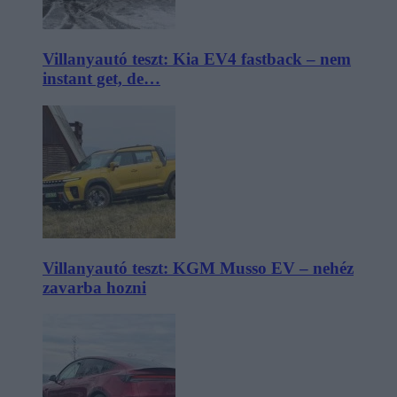
Villanyautó teszt: Kia EV4 fastback – nem
instant get, de…
Villanyautó teszt: KGM Musso EV – nehéz
zavarba hozni