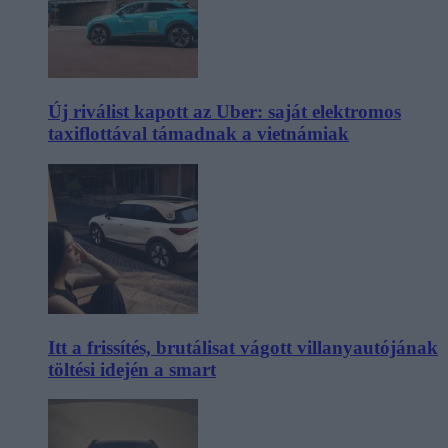
Új riválist kapott az Uber: saját elektromos
taxiflottával támadnak a vietnámiak
Itt a frissítés, brutálisat vágott villanyautójának
töltési idején a smart