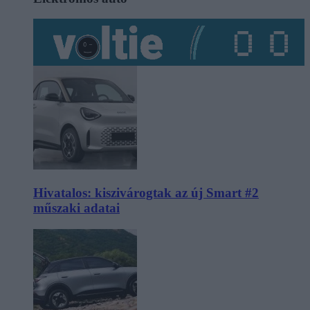
Hivatalos: kiszivárogtak az új Smart #2
műszaki adatai