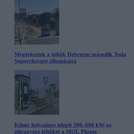
Megérkeztek a töltők Debrecen második Tesla
Supercharger állomására
Kilenc helyszínre telepít 300–600 kW-os
ultragyors töltőket a MOL Plugee