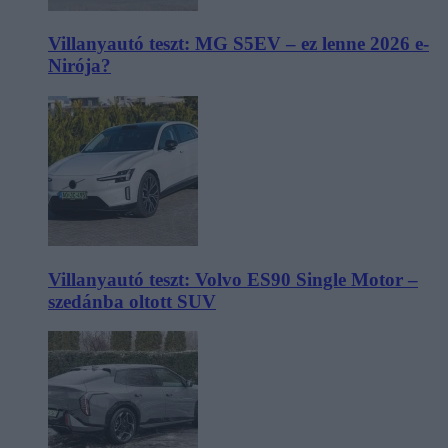
Villanyautó teszt: MG S5EV – ez lenne 2026 e-
Nirója?
Villanyautó teszt: Volvo ES90 Single Motor –
szedánba oltott SUV