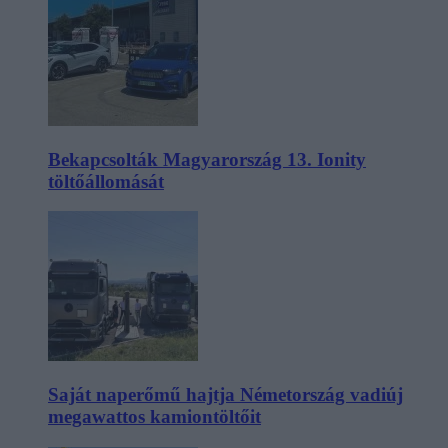
Bekapcsolták Magyarország 13. Ionity
töltőállomását
Saját naperőmű hajtja Németország vadiúj
megawattos kamiontöltőit