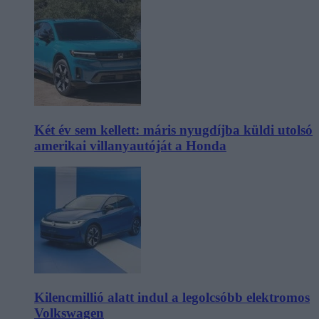
Két év sem kellett: máris nyugdíjba küldi utolsó
amerikai villanyautóját a Honda
Kilencmillió alatt indul a legolcsóbb elektromos
Volkswagen