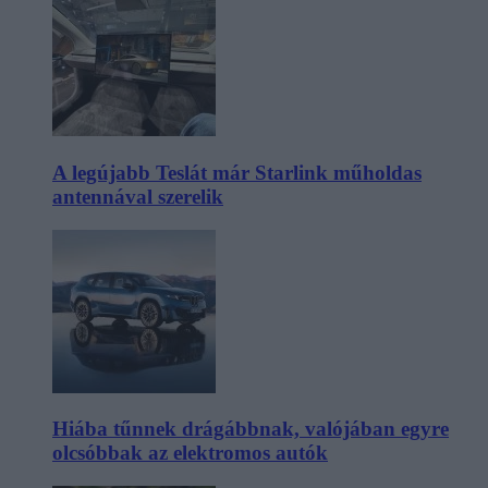
A legújabb Teslát már Starlink műholdas
antennával szerelik
Hiába tűnnek drágábbnak, valójában egyre
olcsóbbak az elektromos autók