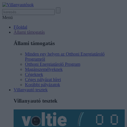
Menü
Főoldal
Állami támogatás
Állami támogatás
Minden egy helyen az Otthoni Energiatároló
Programról
Otthoni Energiatároló Program
Magánszemélyeknek
Cégeknek
Céges pályázat hírei
Korábbi pályázatok
Villanyautó tesztek
Villanyautó tesztek