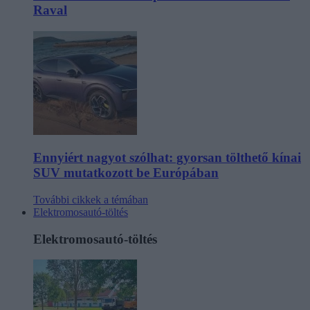
Raval
Ennyiért nagyot szólhat: gyorsan tölthető kínai
SUV mutatkozott be Európában
További cikkek a témában
Elektromosautó-töltés
Elektromosautó-töltés