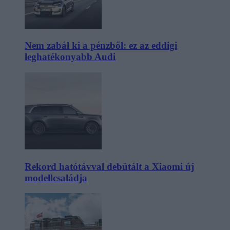
Nem zabál ki a pénzből: ez az eddigi
leghatékonyabb Audi
Rekord hatótávval debütált a Xiaomi új
modellcsaládja