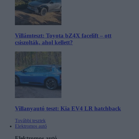
Villámteszt: Toyota bZ4X facelift – ott
csiszolták, ahol kellett?
Villanyautó teszt: Kia EV4 LR hatchback
További tesztek
Elektromos autó
Elektromos autó