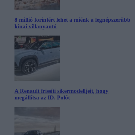
8 millió forintért lehet a miénk a legnépszerűbb
kínai villanyautó
A Renault frissíti sikermodelljeit, hogy
megállítsa az ID. Polót