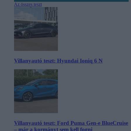
Az összes teszt
Villanyautó teszt: Hyundai Ioniq 6 N
Villanyautó teszt: Ford Puma Gen-e BlueCruise
– már a kormányt sem kell fogni