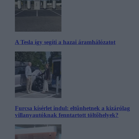
A Tesla így segíti a hazai áramhálózatot
Furcsa kísérlet indul: eltűnhetnek a kizárólag
villanyautóknak fenntartott töltőhelyek?