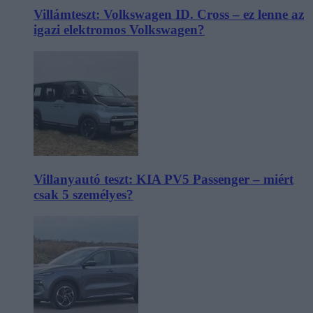
Villámteszt: Volkswagen ID. Cross – ez lenne az
igazi elektromos Volkswagen?
Villanyautó teszt: KIA PV5 Passenger – miért
csak 5 személyes?