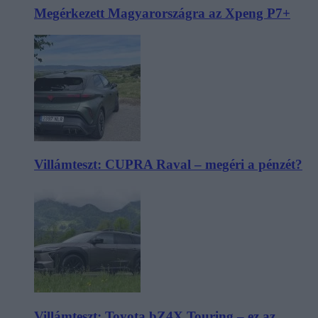
Megérkezett Magyarországra az Xpeng P7+
Villámteszt: CUPRA Raval – megéri a pénzét?
Villámteszt: Toyota bZ4X Touring – ez az,