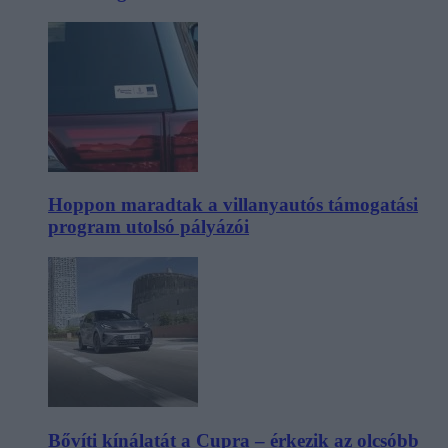
Hoppon maradtak a villanyautós támogatási
program utolsó pályázói
Bővíti kínálatát a Cupra – érkezik az olcsóbb