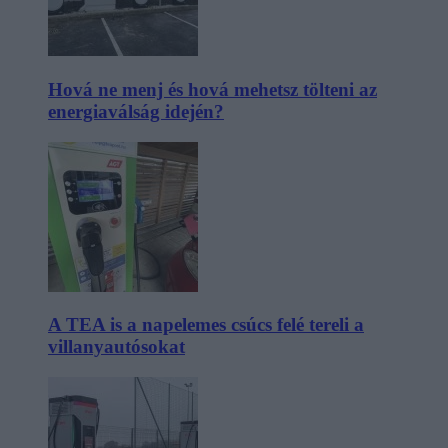
Hová ne menj és hová mehetsz tölteni az
energiaválság idején?
A TEA is a napelemes csúcs felé tereli a
villanyautósokat