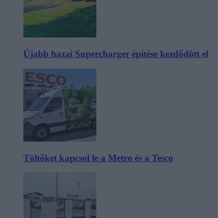
Újabb hazai Supercharger építése kezdődött el
Töltőket kapcsol le a Metro és a Tesco