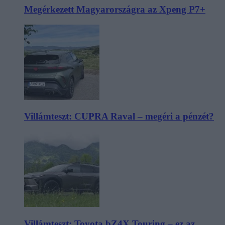
Megérkezett Magyarországra az Xpeng P7+
Villámteszt: CUPRA Raval – megéri a pénzét?
Villámteszt: Toyota bZ4X Touring – ez az,