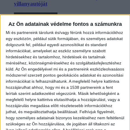
villanyautóját
Az Ön adatainak védelme fontos a számunkra
Mi és partnereink tárolunk és/vagy férünk hozzá információkhoz
egy eszközön, például sütik formájában, és személyes adatokat
dolgozunk fel, például egyedi azonosítókat és standard
információkat, amelyeket az eszköz személyre szabott
hirdetésekhez és tartalomhoz, hirdetések és tartalmak
méréséhez, közönségmérésekhez és szolgáltatásfejlesztéshez
Beárazták a legolcsóbb elektromos Audit
küld.
Az Ön engedélyével mi és a partnereink eszközleolvasásos
módszerrel szerzett pontos geolokációs adatokat és azonosítási
információkat is felhasználhatunk. A megfelelő helyre kattintva
hozzájárulhat ahhoz, hogy mi és a 1538 partnereink a fent
leírtak szerint adatkezelést végezzünk. Másik lehetőségként a
megfelelő helyre kattintva elutasíthatja a hozzájárulást, vagy a
hozzájárulás megadása előtt részletesebb információkhoz
juthat, és megváltoztathatja beállításait.
Felhívjuk figyelmét,
hogy személyes adatainak bizonyos kezeléséhez nem feltétlenül
szükséges az Ön hozzájárulása, de jogában áll tiltakozni az
Két év sem kellett: máris nyugdíjba küldi utolsó
ilyen jellegű adatkezelés ellen. A beállításai csak erre a