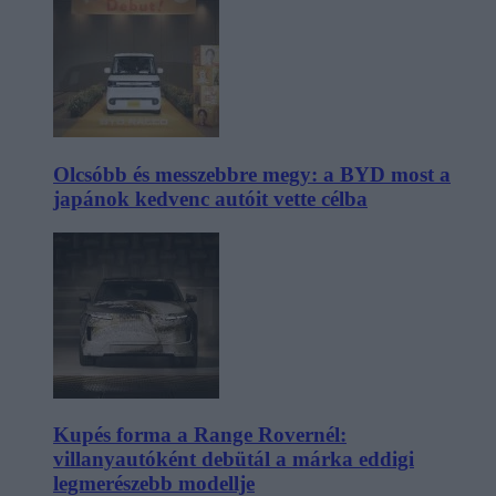
Olcsóbb és messzebbre megy: a BYD most a
japánok kedvenc autóit vette célba
Kupés forma a Range Rovernél:
villanyautóként debütál a márka eddigi
legmerészebb modellje