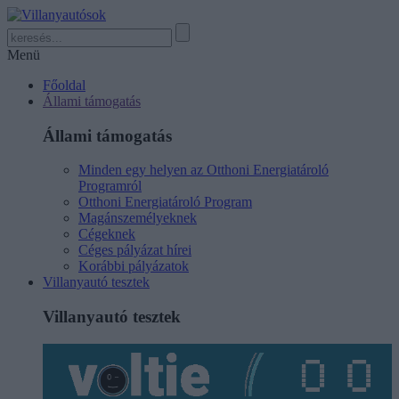
Menü
Főoldal
Állami támogatás
Állami támogatás
Minden egy helyen az Otthoni Energiatároló
Programról
Otthoni Energiatároló Program
Magánszemélyeknek
Cégeknek
Céges pályázat hírei
Korábbi pályázatok
Villanyautó tesztek
Villanyautó tesztek