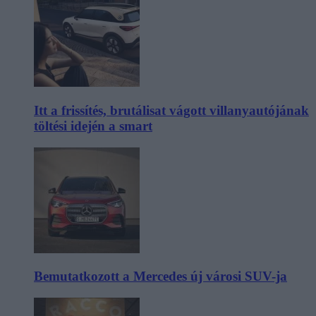
Itt a frissítés, brutálisat vágott villanyautójának
töltési idején a smart
Bemutatkozott a Mercedes új városi SUV-ja