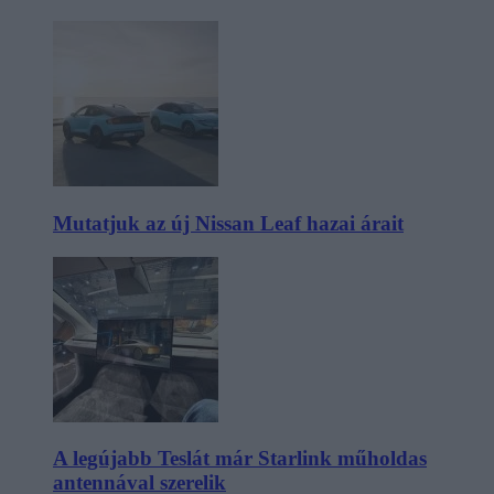
Mutatjuk az új Nissan Leaf hazai árait
A legújabb Teslát már Starlink műholdas
antennával szerelik