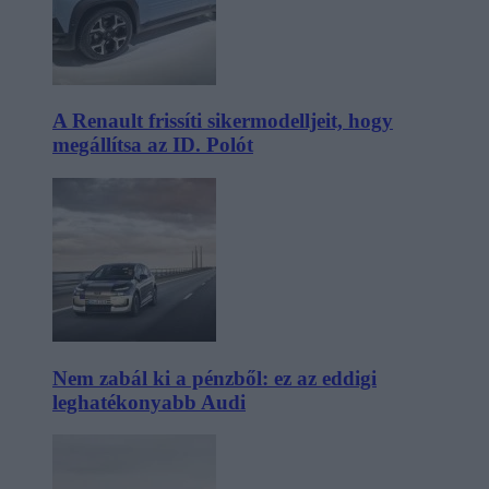
A Renault frissíti sikermodelljeit, hogy
megállítsa az ID. Polót
Nem zabál ki a pénzből: ez az eddigi
leghatékonyabb Audi