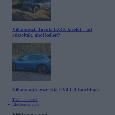
Villámteszt: Toyota bZ4X facelift – ott
csiszolták, ahol kellett?
Villanyautó teszt: Kia EV4 LR hatchback
További tesztek
Elektromos autó
Elektromos autó