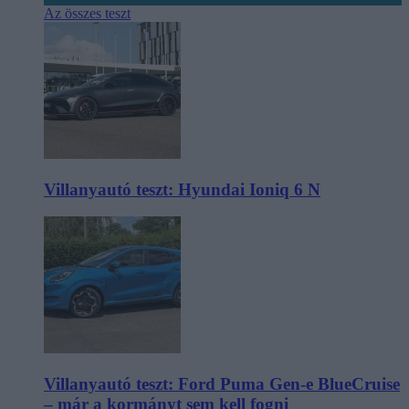
Az összes teszt
Villanyautó teszt: Hyundai Ioniq 6 N
Villanyautó teszt: Ford Puma Gen-e BlueCruise
– már a kormányt sem kell fogni