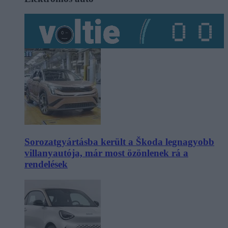
Sorozatgyártásba került a Škoda legnagyobb
villanyautója, már most özönlenek rá a
rendelések