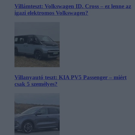
Villámteszt: Volkswagen ID. Cross – ez lenne az
igazi elektromos Volkswagen?
Villanyautó teszt: KIA PV5 Passenger – miért
csak 5 személyes?