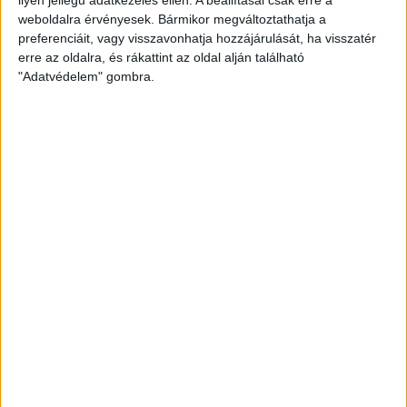
amerikai villanyautóját a Honda
weboldalra érvényesek. Bármikor megváltoztathatja a
preferenciáit, vagy visszavonhatja hozzájárulását, ha visszatér
erre az oldalra, és rákattint az oldal alján található
"Adatvédelem" gombra.
Kilencmillió alatt indul a legolcsóbb elektromos
Volkswagen