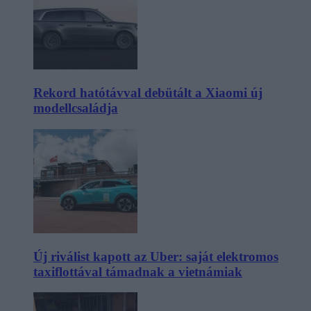
Rekord hatótávval debütált a Xiaomi új
modellcsaládja
Új riválist kapott az Uber: saját elektromos
taxiflottával támadnak a vietnámiak