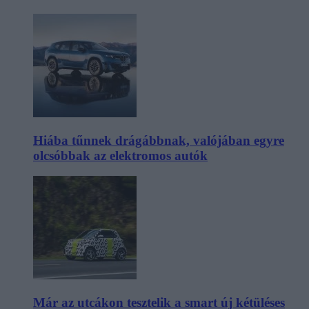
Hiába tűnnek drágábbnak, valójában egyre
olcsóbbak az elektromos autók
Már az utcákon tesztelik a smart új kétüléses