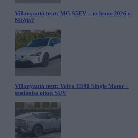
Villanyautó teszt: MG S5EV – ez lenne 2026 e-
Nirója?
Villanyautó teszt: Volvo ES90 Single Motor –
szedánba oltott SUV