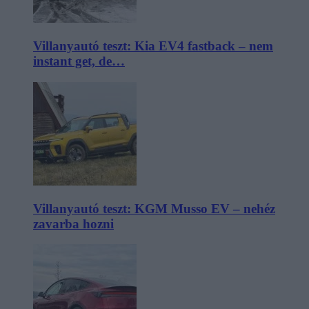
Villanyautó teszt: Kia EV4 fastback – nem
instant get, de…
Villanyautó teszt: KGM Musso EV – nehéz
zavarba hozni