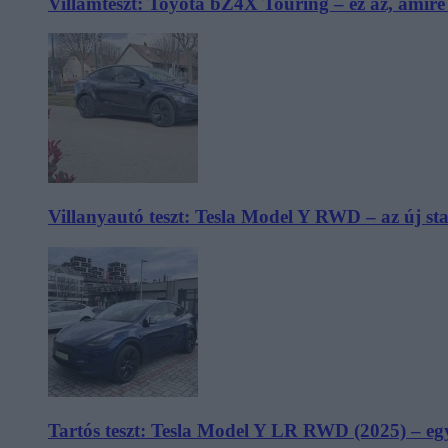
Villámteszt: Toyota bZ4X Touring – ez az, amir
Villanyautó teszt: Tesla Model Y RWD – az új s
Tartós teszt: Tesla Model Y LR RWD (2025) – egy 