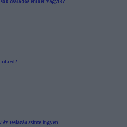
e sok családos ember vágyik?
tandard?
év teslázás szinte ingyen