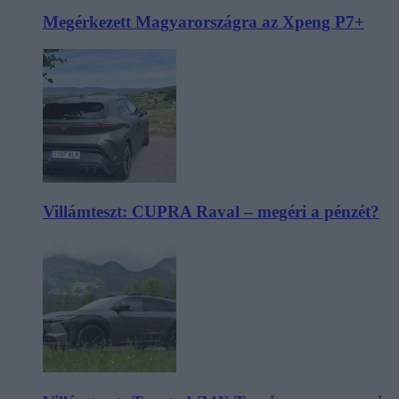
Megérkezett Magyarországra az Xpeng P7+
Villámteszt: CUPRA Raval – megéri a pénzét?