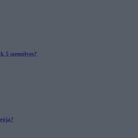
ak 5 személyes?
irója?