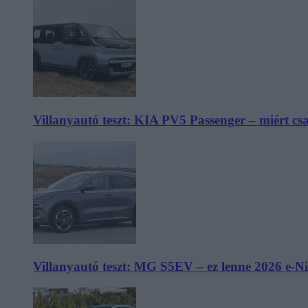
Villanyautó teszt: KIA PV5 Passenger – miért cs
Villanyautó teszt: MG S5EV – ez lenne 2026 e-N