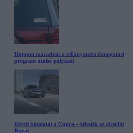
Hoppon maradtak a villanyautós támogatási
program utolsó pályázói
Bővíti kínálatát a Cupra – érkezik az olcsóbb
Raval