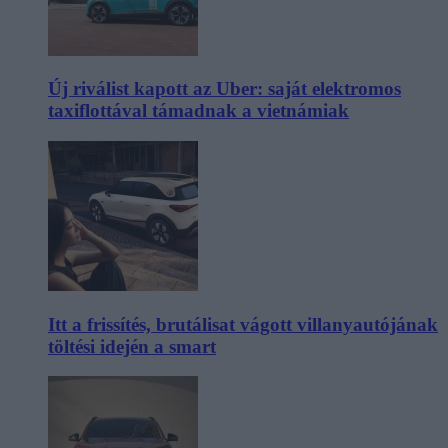
Új riválist kapott az Uber: saját elektromos
taxiflottával támadnak a vietnámiak
Itt a frissítés, brutálisat vágott villanyautójának
töltési idején a smart