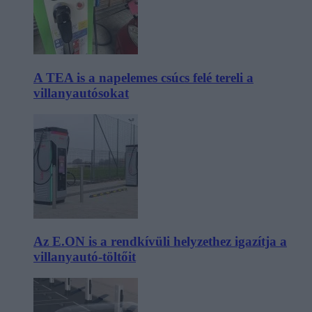
A TEA is a napelemes csúcs felé tereli a
villanyautósokat
Az E.ON is a rendkívüli helyzethez igazítja a
villanyautó-töltőit