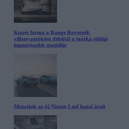
Kupés forma a Range Rovernél:
villanyautóként debütál a márka eddigi
legmerészebb modellje
Mutatjuk az új Nissan Leaf hazai árait