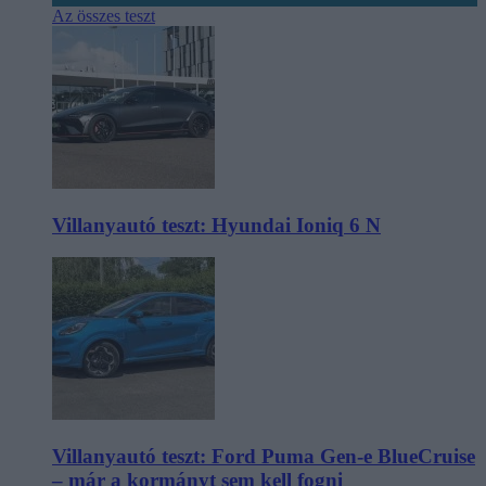
Az összes teszt
Villanyautó teszt: Hyundai Ioniq 6 N
Villanyautó teszt: Ford Puma Gen-e BlueCruise
– már a kormányt sem kell fogni