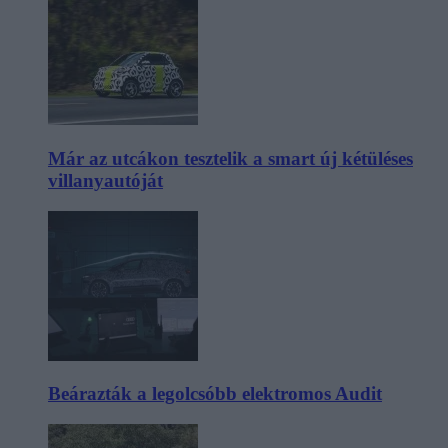
Már az utcákon tesztelik a smart új kétüléses
villanyautóját
Beárazták a legolcsóbb elektromos Audit