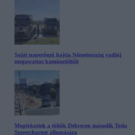
Saját naperőmű hajtja Németország vadiúj
megawattos kamiontöltőit
Megérkeztek a töltők Debrecen második Tesla
Supercharger állomására