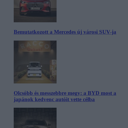
Bemutatkozott a Mercedes új városi SUV-ja
Olcsóbb és messzebbre megy: a BYD most a
japánok kedvenc autóit vette célba