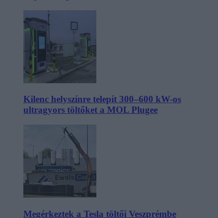
Kilenc helyszínre telepít 300–600 kW-os
ultragyors töltőket a MOL Plugee
Megérkeztek a Tesla töltői Veszprémbe