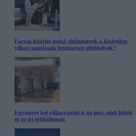
Furcsa kísérlet indul: eltűnhetnek a kizárólag
villanyautóknak fenntartott töltőhelyek?
Egyszerre két villanyautót is tíz perc alatt feltölt
ez az új töltőállomás