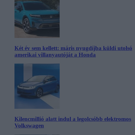
Két év sem kellett: máris nyugdíjba küldi utolsó
amerikai villanyautóját a Honda
Kilencmillió alatt indul a legolcsóbb elektromos
Volkswagen