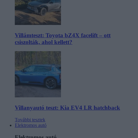
Villámteszt: Toyota bZ4X facelift – ott
csiszolták, ahol kellett?
Villanyautó teszt: Kia EV4 LR hatchback
További tesztek
Elektromos autó
Elektromos autó