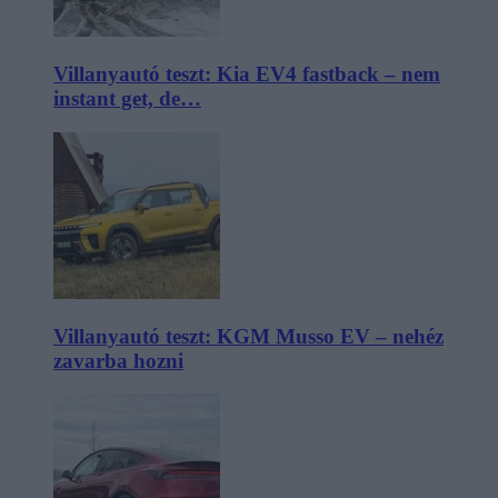
Villanyautó teszt: Kia EV4 fastback – nem
instant get, de…
Villanyautó teszt: KGM Musso EV – nehéz
zavarba hozni