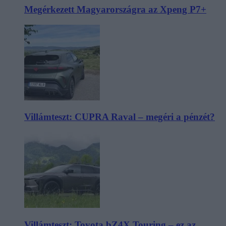
Megérkezett Magyarországra az Xpeng P7+
Villámteszt: CUPRA Raval – megéri a pénzét?
Villámteszt: Toyota bZ4X Touring – ez az,