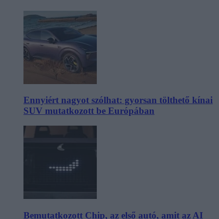
Ennyiért nagyot szólhat: gyorsan tölthető kínai
SUV mutatkozott be Európában
Bemutatkozott Chip, az első autó, amit az AI