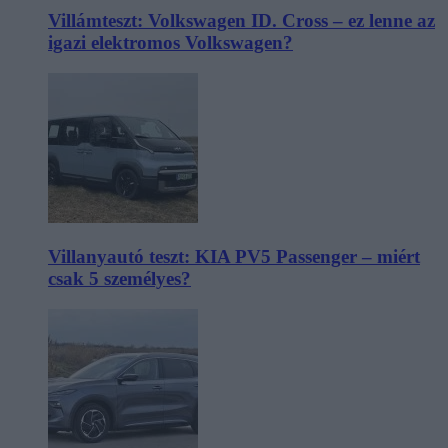
Villámteszt: Volkswagen ID. Cross – ez lenne az
igazi elektromos Volkswagen?
Villanyautó teszt: KIA PV5 Passenger – miért
csak 5 személyes?