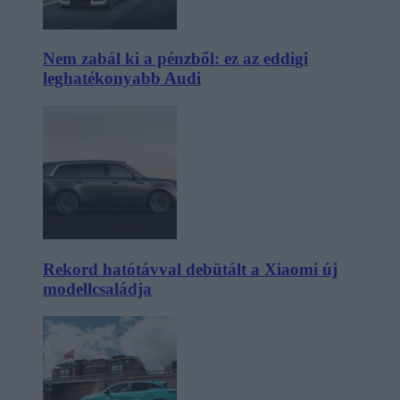
Nem zabál ki a pénzből: ez az eddigi
leghatékonyabb Audi
Rekord hatótávval debütált a Xiaomi új
modellcsaládja