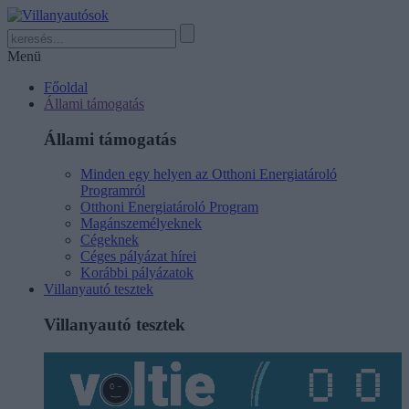
Menü
Főoldal
Állami támogatás
Állami támogatás
Minden egy helyen az Otthoni Energiatároló
Programról
Otthoni Energiatároló Program
Magánszemélyeknek
Cégeknek
Céges pályázat hírei
Korábbi pályázatok
Villanyautó tesztek
Villanyautó tesztek