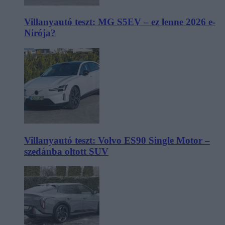
Villanyautó teszt: MG S5EV – ez lenne 2026 e-
Nirója?
Villanyautó teszt: Volvo ES90 Single Motor –
szedánba oltott SUV