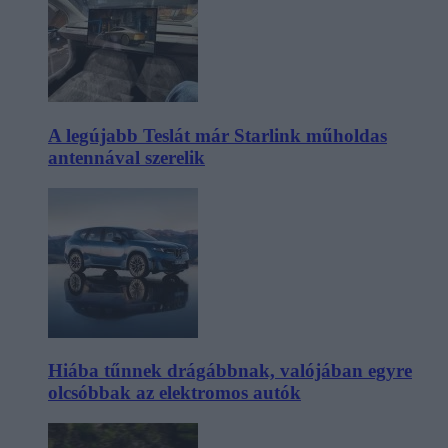
A legújabb Teslát már Starlink műholdas
antennával szerelik
Hiába tűnnek drágábbnak, valójában egyre
olcsóbbak az elektromos autók