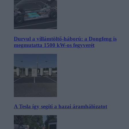
Durvul a villámtöltő-háború: a Dongfeng is
megmutatta 1500 kW-os fegyverét
A Tesla így segíti a hazai áramhálózatot