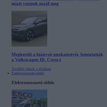
miatt vesznek majd meg
Megkerült a hiányzó unokatestvér, bemutatták
a Volkswagen ID. Cross-t
További cikkek a témában
Elektromosautó-töltés
Elektromosautó-töltés