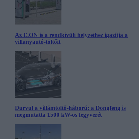
Az E.ON is a rendkívüli helyzethez igazítja a
villanyautó-töltőit
Durvul a villámtöltő-háború: a Dongfeng is
megmutatta 1500 kW-os fegyverét