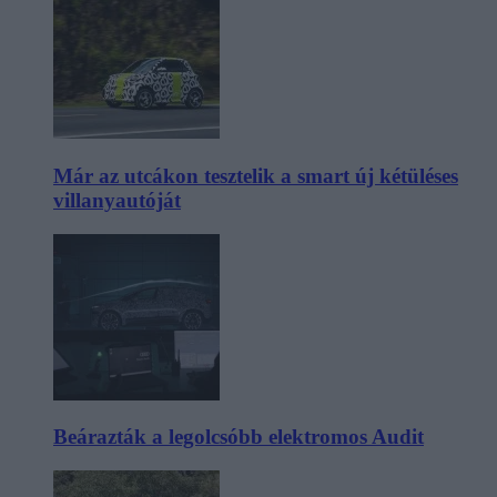
Már az utcákon tesztelik a smart új kétüléses
villanyautóját
Beárazták a legolcsóbb elektromos Audit