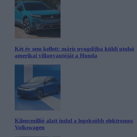
Két év sem kellett: máris nyugdíjba küldi utolsó
amerikai villanyautóját a Honda
Kilencmillió alatt indul a legolcsóbb elektromos
Volkswagen