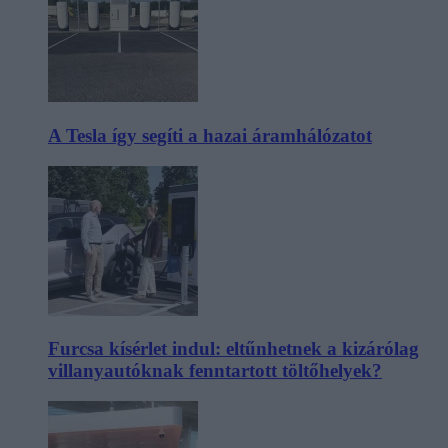
A Tesla így segíti a hazai áramhálózatot
Furcsa kísérlet indul: eltűnhetnek a kizárólag
villanyautóknak fenntartott töltőhelyek?