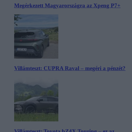
Megérkezett Magyarországra az Xpeng P7+
Villámteszt: CUPRA Raval – megéri a pénzét?
Villámteszt: Toyota bZ4X Touring – ez az,