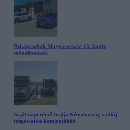
Bekapcsolták Magyarország 13. Ionity
töltőállomását
Saját naperőmű hajtja Németország vadiúj
megawattos kamiontöltőit