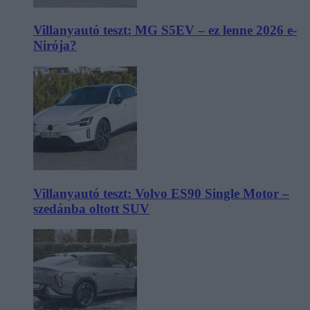
Villanyautó teszt: MG S5EV – ez lenne 2026 e-
Nirója?
Villanyautó teszt: Volvo ES90 Single Motor –
szedánba oltott SUV