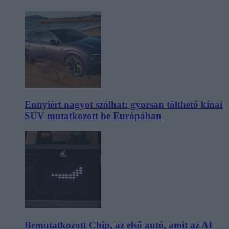
Ennyiért nagyot szólhat: gyorsan tölthető kínai
SUV mutatkozott be Európában
Bemutatkozott Chip, az első autó, amit az AI