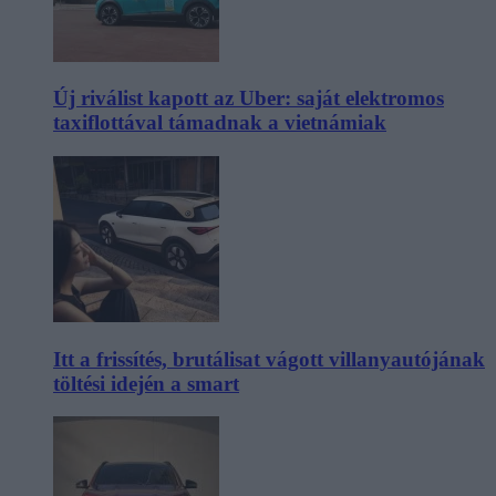
Új riválist kapott az Uber: saját elektromos
taxiflottával támadnak a vietnámiak
Itt a frissítés, brutálisat vágott villanyautójának
töltési idején a smart