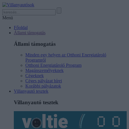
Menü
Főoldal
Állami támogatás
Állami támogatás
Minden egy helyen az Otthoni Energiatároló
Programról
Otthoni Energiatároló Program
Magánszemélyeknek
Cégeknek
Céges pályázat hírei
Korábbi pályázatok
Villanyautó tesztek
Villanyautó tesztek