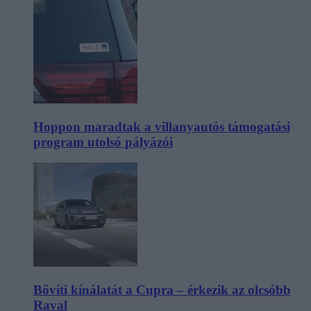
Hoppon maradtak a villanyautós támogatási
program utolsó pályázói
Bővíti kínálatát a Cupra – érkezik az olcsóbb
Raval