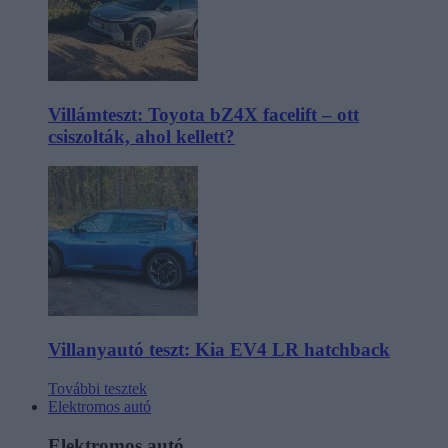
Villámteszt: Toyota bZ4X facelift – ott
csiszolták, ahol kellett?
Villanyautó teszt: Kia EV4 LR hatchback
További tesztek
Elektromos autó
Elektromos autó