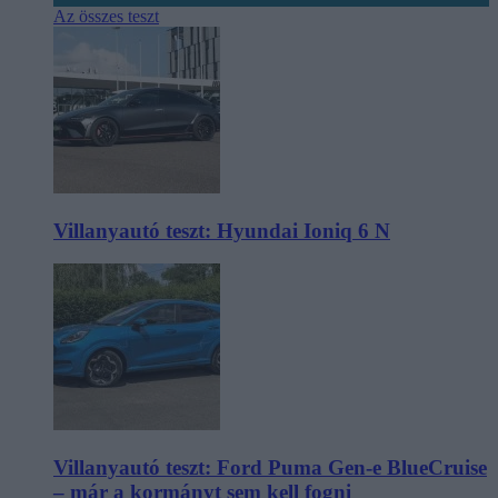
Az összes teszt
Villanyautó teszt: Hyundai Ioniq 6 N
Villanyautó teszt: Ford Puma Gen-e BlueCruise
– már a kormányt sem kell fogni