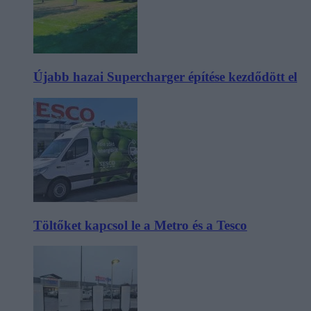
Újabb hazai Supercharger építése kezdődött el
Töltőket kapcsol le a Metro és a Tesco