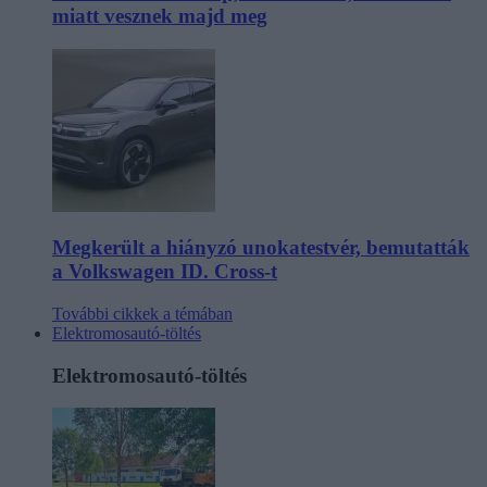
miatt vesznek majd meg
Megkerült a hiányzó unokatestvér, bemutatták
a Volkswagen ID. Cross-t
További cikkek a témában
Elektromosautó-töltés
Elektromosautó-töltés