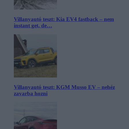
Villanyautó teszt: Kia EV4 fastback – nem
instant get, de…
Villanyautó teszt: KGM Musso EV – nehéz
zavarba hozni