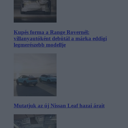
Kupés forma a Range Rovernél:
villanyautóként debütál a márka eddigi
legmerészebb modellje
Mutatjuk az új Nissan Leaf hazai árait