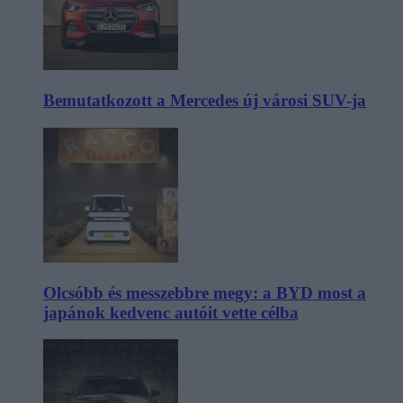
Bemutatkozott a Mercedes új városi SUV-ja
Olcsóbb és messzebbre megy: a BYD most a
japánok kedvenc autóit vette célba