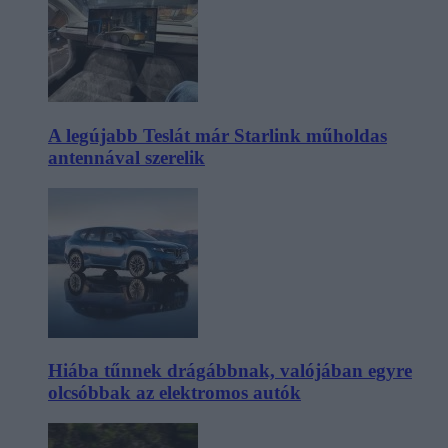
A legújabb Teslát már Starlink műholdas
antennával szerelik
Hiába tűnnek drágábbnak, valójában egyre
olcsóbbak az elektromos autók