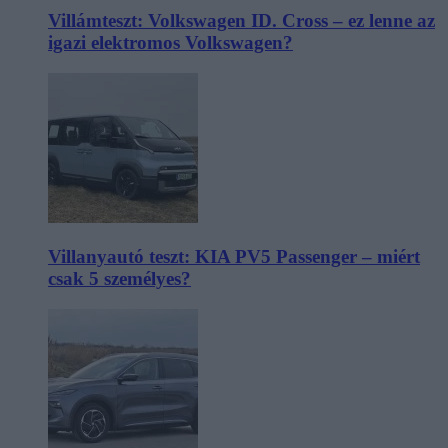
Villámteszt: Volkswagen ID. Cross – ez lenne az
igazi elektromos Volkswagen?
Villanyautó teszt: KIA PV5 Passenger – miért
csak 5 személyes?