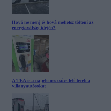
Hová ne menj és hová mehetsz tölteni az
energiaválság idején?
A TEA is a napelemes csúcs felé tereli a
villanyautósokat