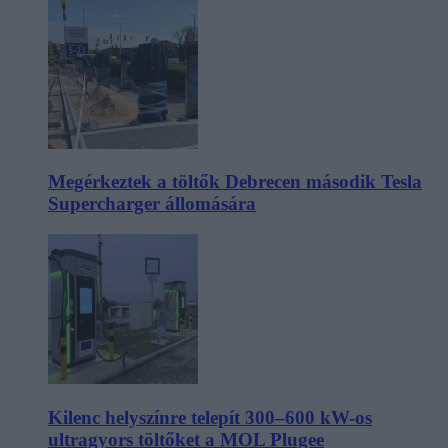
Megérkeztek a töltők Debrecen második Tesla
Supercharger állomására
Kilenc helyszínre telepít 300–600 kW-os
ultragyors töltőket a MOL Plugee