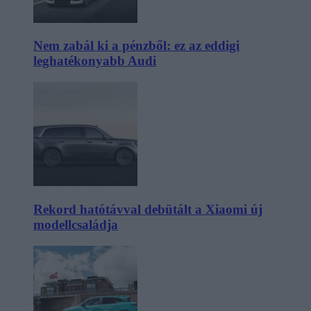
Nem zabál ki a pénzből: ez az eddigi
leghatékonyabb Audi
Rekord hatótávval debütált a Xiaomi új
modellcsaládja