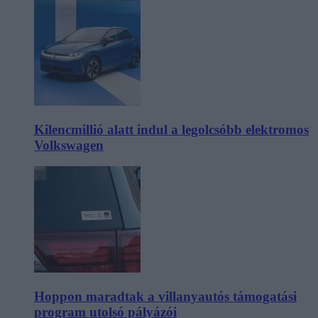
Kilencmillió alatt indul a legolcsóbb elektromos
Volkswagen
Hoppon maradtak a villanyautós támogatási
program utolsó pályázói