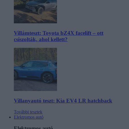
Villámteszt: Toyota bZ4X facelift – ott
csiszolták, ahol kellett?
Villanyautó teszt: Kia EV4 LR hatchback
További tesztek
Elektromos autó
Elektromos autó