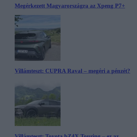
Megérkezett Magyarországra az Xpeng P7+
Villámteszt: CUPRA Raval – megéri a pénzét?
Villámteszt: Toyota bZ4X Touring – ez az,