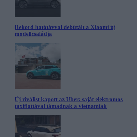
Rekord hatótávval debütált a Xiaomi új
modellcsaládja
Új riválist kapott az Uber: saját elektromos
taxiflottával támadnak a vietnámiak