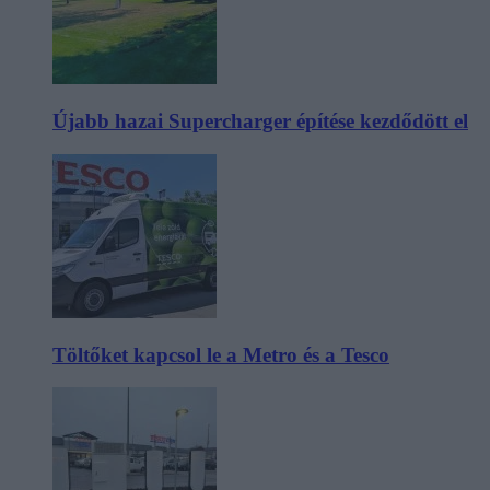
Újabb hazai Supercharger építése kezdődött el
Töltőket kapcsol le a Metro és a Tesco