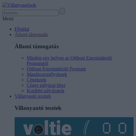
Menü
Főoldal
Állami támogatás
Állami támogatás
Minden egy helyen az Otthoni Energiatároló
Programról
Otthoni Energiatároló Program
Magánszemélyeknek
Cégeknek
Céges pályázat hírei
Korábbi pályázatok
Villanyautó tesztek
Villanyautó tesztek