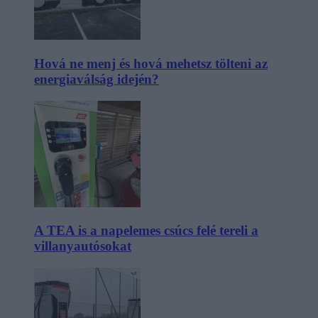
Hová ne menj és hová mehetsz tölteni az
energiaválság idején?
A TEA is a napelemes csúcs felé tereli a
villanyautósokat