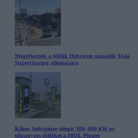
Megérkeztek a töltők Debrecen második Tesla
Supercharger állomására
Kilenc helyszínre telepít 300–600 kW-os
ultragyors töltőket a MOL Plugee