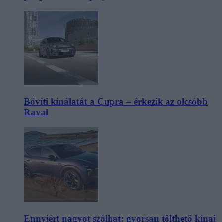
Bővíti kínálatát a Cupra – érkezik az olcsóbb
Raval
Ennyiért nagyot szólhat: gyorsan tölthető kínai