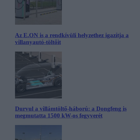
Az E.ON is a rendkívüli helyzethez igazítja a
villanyautó-töltőit
Durvul a villámtöltő-háború: a Dongfeng is
megmutatta 1500 kW-os fegyverét