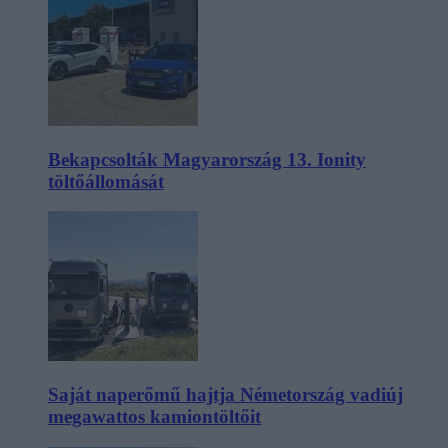
Bekapcsolták Magyarország 13. Ionity
töltőállomását
Saját naperőmű hajtja Németország vadiúj
megawattos kamiontöltőit