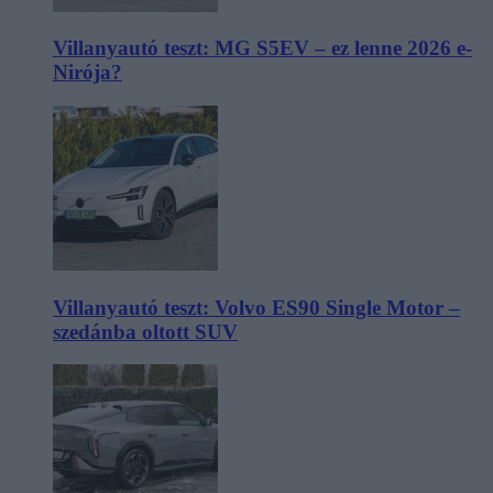
Villanyautó teszt: MG S5EV – ez lenne 2026 e-
Nirója?
Villanyautó teszt: Volvo ES90 Single Motor –
szedánba oltott SUV