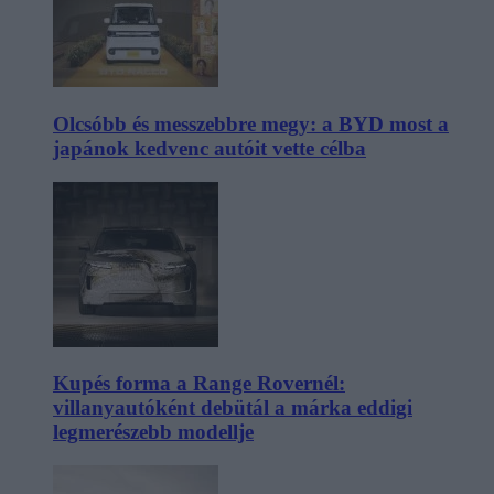
Olcsóbb és messzebbre megy: a BYD most a
japánok kedvenc autóit vette célba
Kupés forma a Range Rovernél:
villanyautóként debütál a márka eddigi
legmerészebb modellje