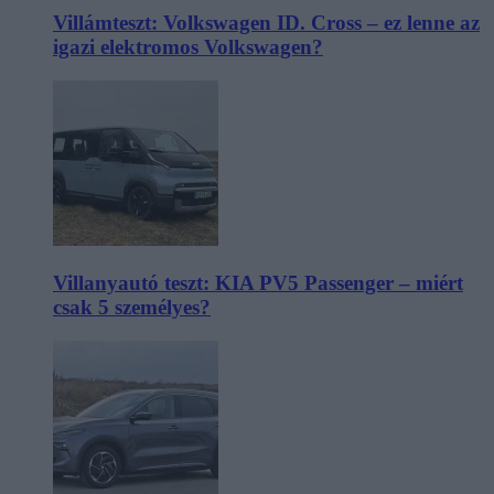
Villámteszt: Volkswagen ID. Cross – ez lenne az
igazi elektromos Volkswagen?
Villanyautó teszt: KIA PV5 Passenger – miért
csak 5 személyes?