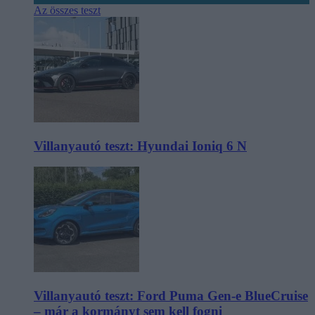
Az összes teszt
Villanyautó teszt: Hyundai Ioniq 6 N
Villanyautó teszt: Ford Puma Gen-e BlueCruise
– már a kormányt sem kell fogni