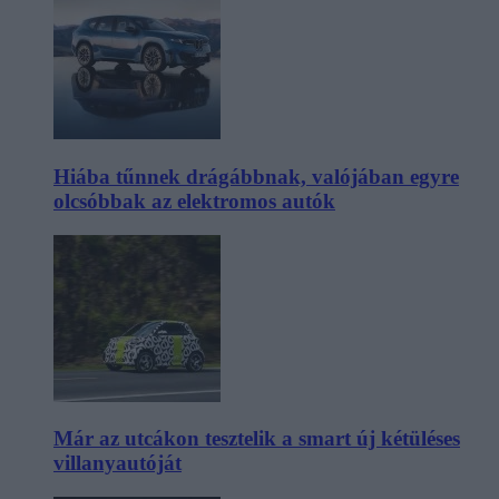
Hiába tűnnek drágábbnak, valójában egyre
olcsóbbak az elektromos autók
Már az utcákon tesztelik a smart új kétüléses
villanyautóját