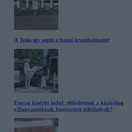
A Tesla így segíti a hazai áramhálózatot
Furcsa kísérlet indul: eltűnhetnek a kizárólag
villanyautóknak fenntartott töltőhelyek?