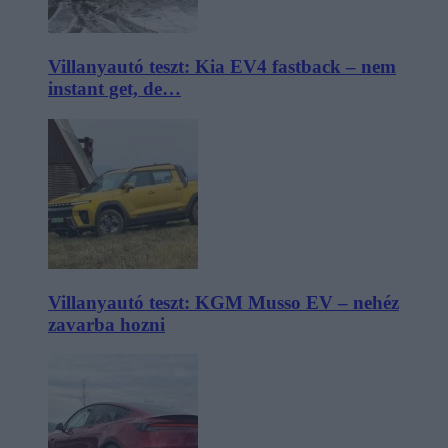
Villanyautó teszt: Kia EV4 fastback – nem
instant get, de…
Villanyautó teszt: KGM Musso EV – nehéz
zavarba hozni