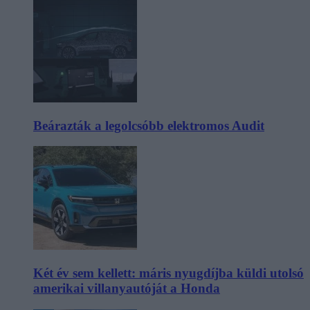
Beárazták a legolcsóbb elektromos Audit
Két év sem kellett: máris nyugdíjba küldi utolsó
amerikai villanyautóját a Honda