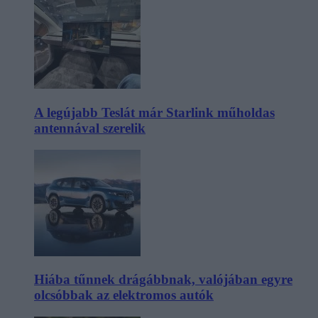
A legújabb Teslát már Starlink műholdas
antennával szerelik
Hiába tűnnek drágábbnak, valójában egyre
olcsóbbak az elektromos autók