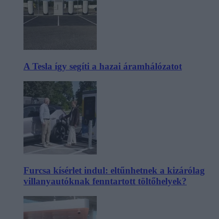
A Tesla így segíti a hazai áramhálózatot
Furcsa kísérlet indul: eltűnhetnek a kizárólag
villanyautóknak fenntartott töltőhelyek?