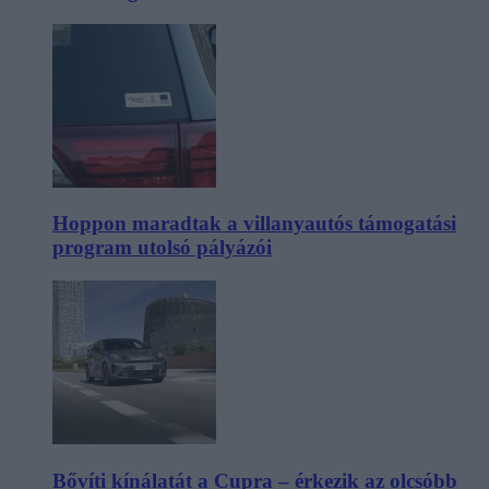
Hoppon maradtak a villanyautós támogatási
program utolsó pályázói
Bővíti kínálatát a Cupra – érkezik az olcsóbb