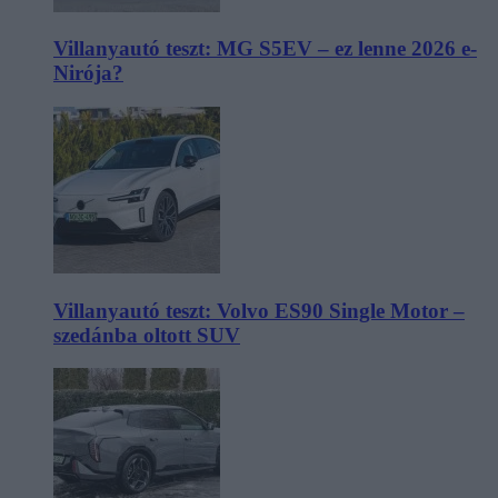
Villanyautó teszt: MG S5EV – ez lenne 2026 e-
Nirója?
Villanyautó teszt: Volvo ES90 Single Motor –
szedánba oltott SUV