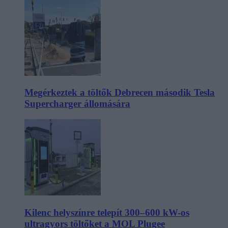
Megérkeztek a töltők Debrecen második Tesla
Supercharger állomására
Kilenc helyszínre telepít 300–600 kW-os
ultragyors töltőket a MOL Plugee