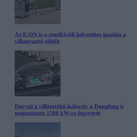
Az E.ON is a rendkívüli helyzethez igazítja a
villanyautó-töltőit
Durvul a villámtöltő-háború: a Dongfeng is
megmutatta 1500 kW-os fegyverét