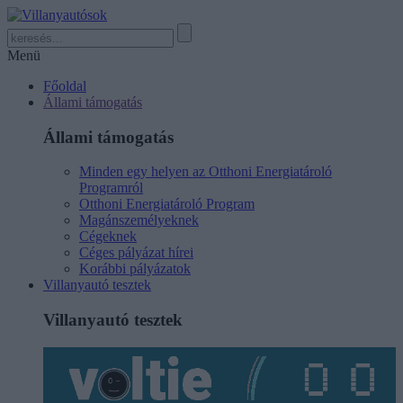
Menü
Főoldal
Állami támogatás
Állami támogatás
Minden egy helyen az Otthoni Energiatároló
Programról
Otthoni Energiatároló Program
Magánszemélyeknek
Cégeknek
Céges pályázat hírei
Korábbi pályázatok
Villanyautó tesztek
Villanyautó tesztek