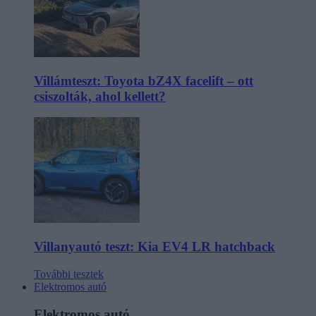
Villámteszt: Toyota bZ4X facelift – ott
csiszolták, ahol kellett?
Villanyautó teszt: Kia EV4 LR hatchback
További tesztek
Elektromos autó
Elektromos autó