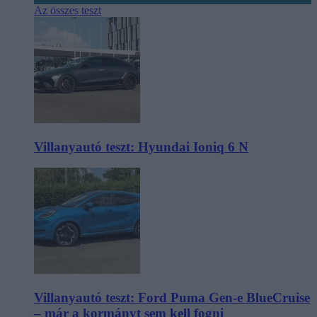
Az összes teszt
Villanyautó teszt: Hyundai Ioniq 6 N
Villanyautó teszt: Ford Puma Gen-e BlueCruise
– már a kormányt sem kell fogni