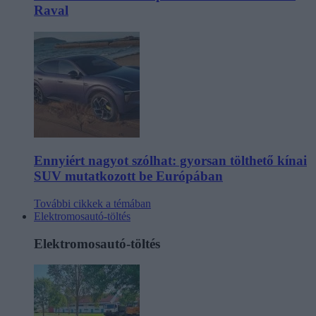
Raval
Ennyiért nagyot szólhat: gyorsan tölthető kínai
SUV mutatkozott be Európában
További cikkek a témában
Elektromosautó-töltés
Elektromosautó-töltés