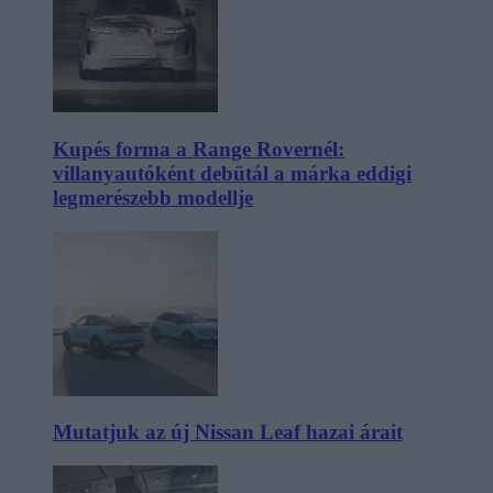
Kupés forma a Range Rovernél:
villanyautóként debütál a márka eddigi
legmerészebb modellje
Mutatjuk az új Nissan Leaf hazai árait