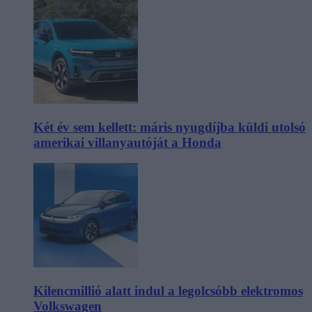
Két év sem kellett: máris nyugdíjba küldi utolsó
amerikai villanyautóját a Honda
Kilencmillió alatt indul a legolcsóbb elektromos
Volkswagen