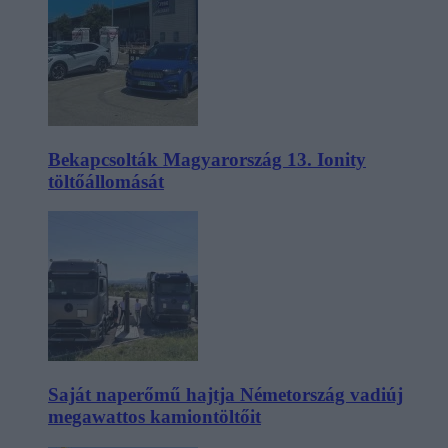
Bekapcsolták Magyarország 13. Ionity
töltőállomását
Saját naperőmű hajtja Németország vadiúj
megawattos kamiontöltőit