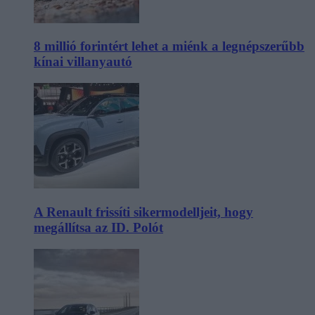
8 millió forintért lehet a miénk a legnépszerűbb
kínai villanyautó
A Renault frissíti sikermodelljeit, hogy
megállítsa az ID. Polót