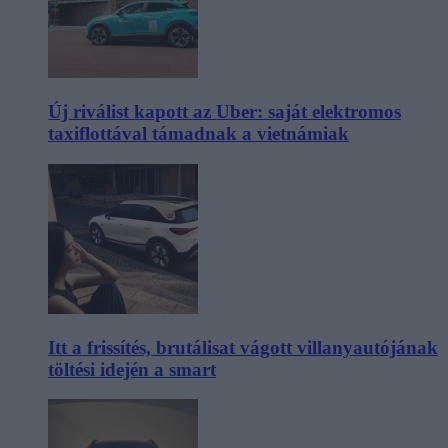
Új riválist kapott az Uber: saját elektromos
taxiflottával támadnak a vietnámiak
Itt a frissítés, brutálisat vágott villanyautójának
töltési idején a smart