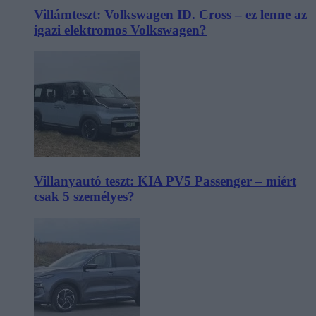
Villámteszt: Volkswagen ID. Cross – ez lenne az
igazi elektromos Volkswagen?
Villanyautó teszt: KIA PV5 Passenger – miért
csak 5 személyes?