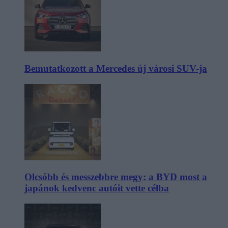
Bemutatkozott a Mercedes új városi SUV-ja
Olcsóbb és messzebbre megy: a BYD most a
japánok kedvenc autóit vette célba