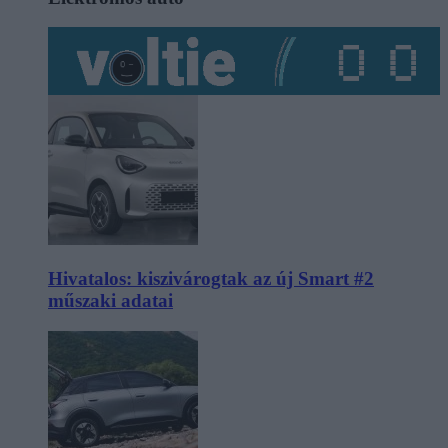
Hivatalos: kiszivárogtak az új Smart #2
műszaki adatai