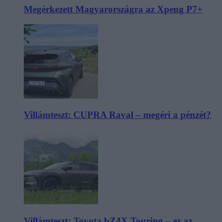
Megérkezett Magyarországra az Xpeng P7+
Villámteszt: CUPRA Raval – megéri a pénzét?
Villámteszt: Toyota bZ4X Touring – ez az,