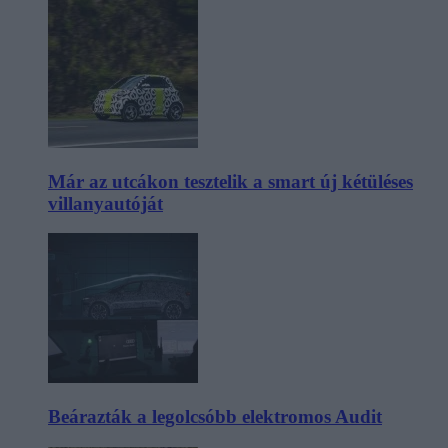
Már az utcákon tesztelik a smart új kétüléses
villanyautóját
Beárazták a legolcsóbb elektromos Audit