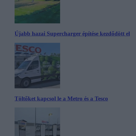
Újabb hazai Supercharger építése kezdődött el
Töltőket kapcsol le a Metro és a Tesco