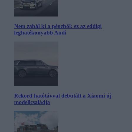
Nem zabál ki a pénzből: ez az eddigi
leghatékonyabb Audi
Rekord hatótávval debütált a Xiaomi új
modellcsaládja