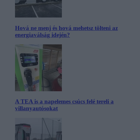
Hová ne menj és hová mehetsz tölteni az
energiaválság idején?
A TEA is a napelemes csúcs felé tereli a
villanyautósokat