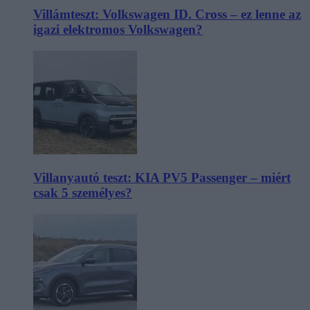
Villámteszt: Volkswagen ID. Cross – ez lenne az
igazi elektromos Volkswagen?
Villanyautó teszt: KIA PV5 Passenger – miért
csak 5 személyes?