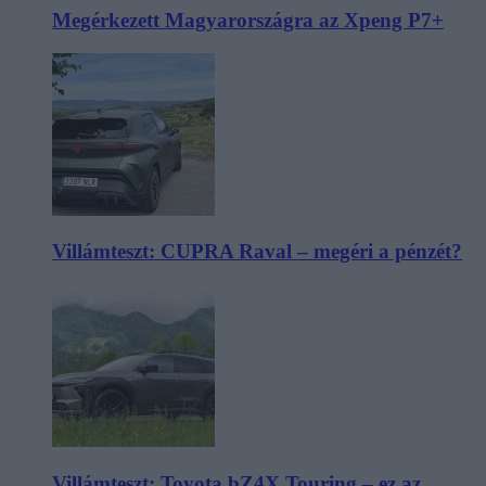
Megérkezett Magyarországra az Xpeng P7+
Villámteszt: CUPRA Raval – megéri a pénzét?
Villámteszt: Toyota bZ4X Touring – ez az,