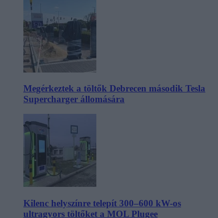
Megérkeztek a töltők Debrecen második Tesla
Supercharger állomására
Kilenc helyszínre telepít 300–600 kW-os
ultragyors töltőket a MOL Plugee