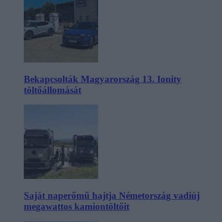
Bekapcsolták Magyarország 13. Ionity
töltőállomását
Saját naperőmű hajtja Németország vadiúj
megawattos kamiontöltőit