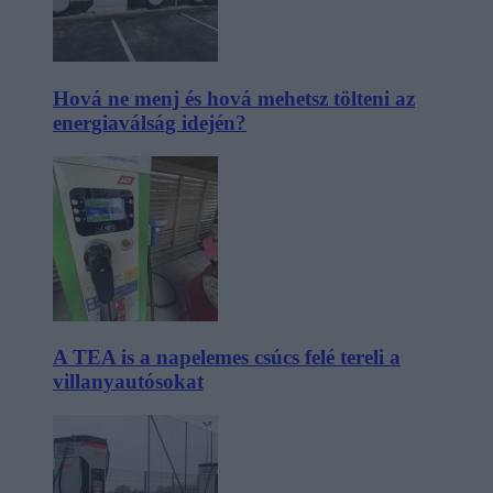
Hová ne menj és hová mehetsz tölteni az
energiaválság idején?
A TEA is a napelemes csúcs felé tereli a
villanyautósokat