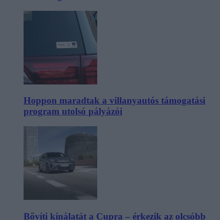
Hoppon maradtak a villanyautós támogatási
program utolsó pályázói
Bővíti kínálatát a Cupra – érkezik az olcsóbb