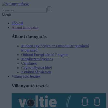
Menü
Főoldal
Állami támogatás
Állami támogatás
Minden egy helyen az Otthoni Energiatároló
Programról
Otthoni Energiatároló Program
Magánszemélyeknek
Cégeknek
Céges pályázat hírei
Korábbi pályázatok
Villanyautó tesztek
Villanyautó tesztek