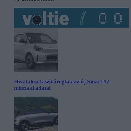
Hivatalos: kiszivárogtak az új Smart #2
műszaki adatai