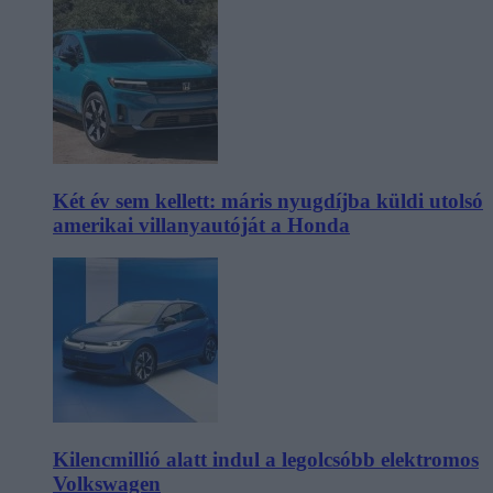
Két év sem kellett: máris nyugdíjba küldi utolsó
amerikai villanyautóját a Honda
Kilencmillió alatt indul a legolcsóbb elektromos
Volkswagen