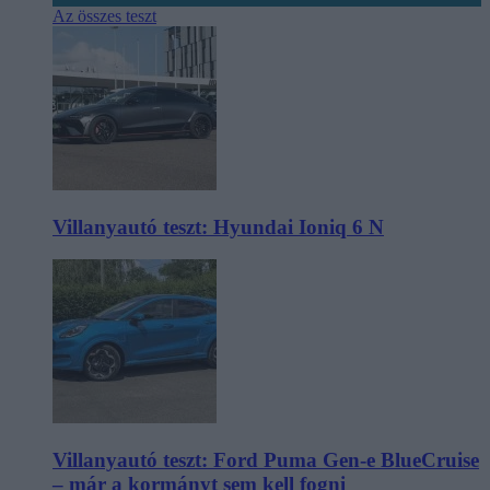
Az összes teszt
Villanyautó teszt: Hyundai Ioniq 6 N
Villanyautó teszt: Ford Puma Gen-e BlueCruise
– már a kormányt sem kell fogni