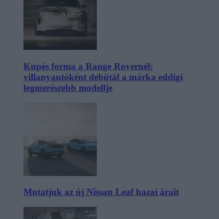
Kupés forma a Range Rovernél:
villanyautóként debütál a márka eddigi
legmerészebb modellje
Mutatjuk az új Nissan Leaf hazai árait