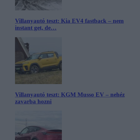
Villanyautó teszt: Kia EV4 fastback – nem
instant get, de…
Villanyautó teszt: KGM Musso EV – nehéz
zavarba hozni