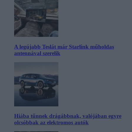
A legújabb Teslát már Starlink műholdas
antennával szerelik
Hiába tűnnek drágábbnak, valójában egyre
olcsóbbak az elektromos autók