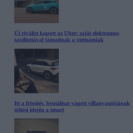
Új riválist kapott az Uber: saját elektromos
taxiflottával támadnak a vietnámiak
Itt a frissítés, brutálisat vágott villanyautójának
töltési idején a smart