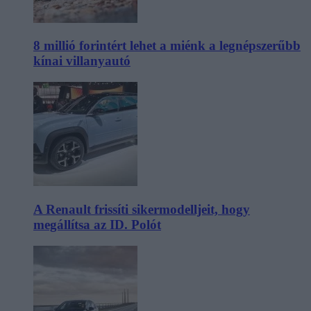
8 millió forintért lehet a miénk a legnépszerűbb
kínai villanyautó
A Renault frissíti sikermodelljeit, hogy
megállítsa az ID. Polót