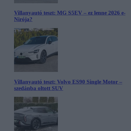
Villanyautó teszt: MG S5EV – ez lenne 2026 e-
Nirója?
Villanyautó teszt: Volvo ES90 Single Motor –
szedánba oltott SUV