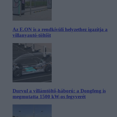
Az E.ON is a rendkívüli helyzethez igazítja a
villanyautó-töltőit
Durvul a villámtöltő-háború: a Dongfeng is
megmutatta 1500 kW-os fegyverét