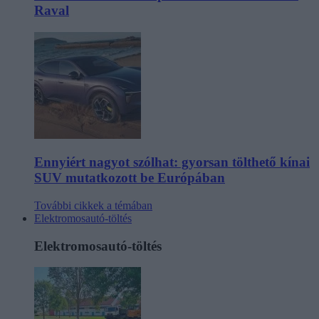
Raval
Ennyiért nagyot szólhat: gyorsan tölthető kínai
SUV mutatkozott be Európában
További cikkek a témában
Elektromosautó-töltés
Elektromosautó-töltés