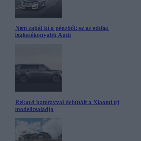
Nem zabál ki a pénzből: ez az eddigi
leghatékonyabb Audi
Rekord hatótávval debütált a Xiaomi új
modellcsaládja