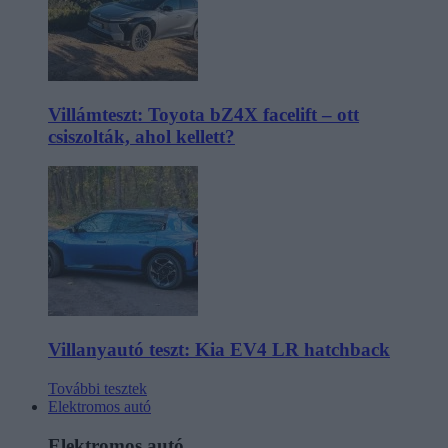
Villámteszt: Toyota bZ4X facelift – ott
csiszolták, ahol kellett?
Villanyautó teszt: Kia EV4 LR hatchback
További tesztek
Elektromos autó
Elektromos autó