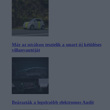
Már az utcákon tesztelik a smart új kétüléses
villanyautóját
Beárazták a legolcsóbb elektromos Audit