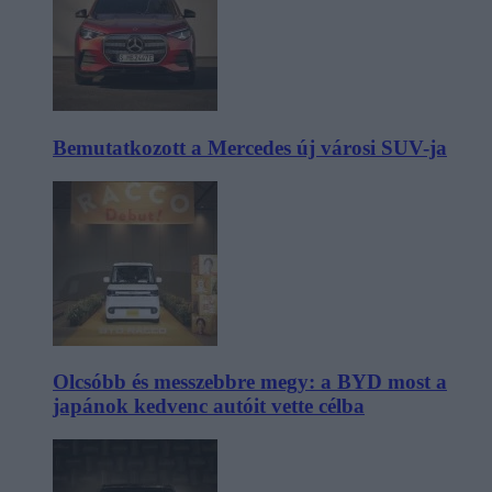
Bemutatkozott a Mercedes új városi SUV-ja
Olcsóbb és messzebbre megy: a BYD most a
japánok kedvenc autóit vette célba