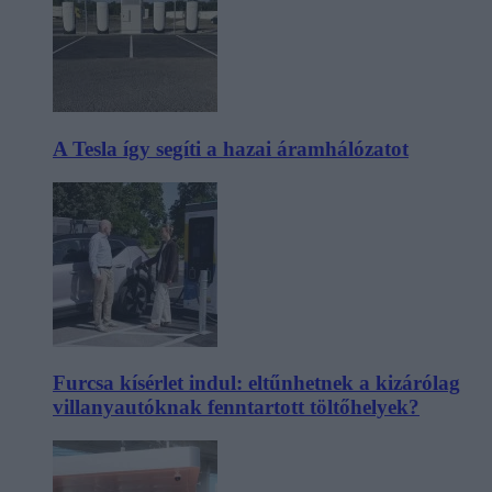
A Tesla így segíti a hazai áramhálózatot
Furcsa kísérlet indul: eltűnhetnek a kizárólag
villanyautóknak fenntartott töltőhelyek?