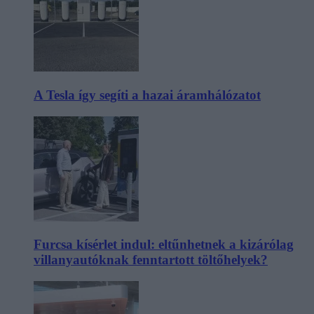
A Tesla így segíti a hazai áramhálózatot
Furcsa kísérlet indul: eltűnhetnek a kizárólag
villanyautóknak fenntartott töltőhelyek?