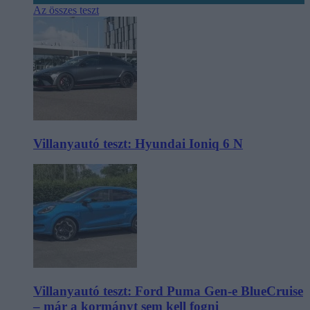
Az összes teszt
Villanyautó teszt: Hyundai Ioniq 6 N
Villanyautó teszt: Ford Puma Gen-e BlueCruise
– már a kormányt sem kell fogni