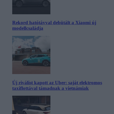
Rekord hatótávval debütált a Xiaomi új
modellcsaládja
Új riválist kapott az Uber: saját elektromos
taxiflottával támadnak a vietnámiak