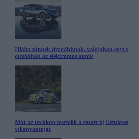
Hiába tűnnek drágábbnak, valójában egyre
olcsóbbak az elektromos autók
Már az utcákon tesztelik a smart új kétüléses
villanyautóját