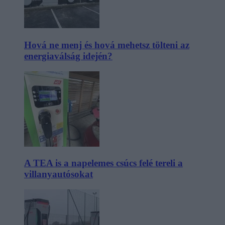
Hová ne menj és hová mehetsz tölteni az
energiaválság idején?
A TEA is a napelemes csúcs felé tereli a
villanyautósokat