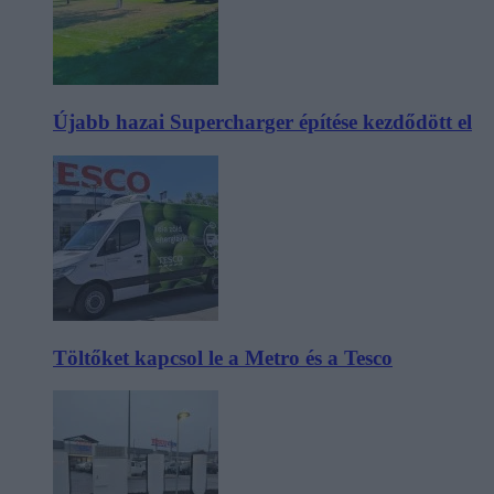
Újabb hazai Supercharger építése kezdődött el
Töltőket kapcsol le a Metro és a Tesco