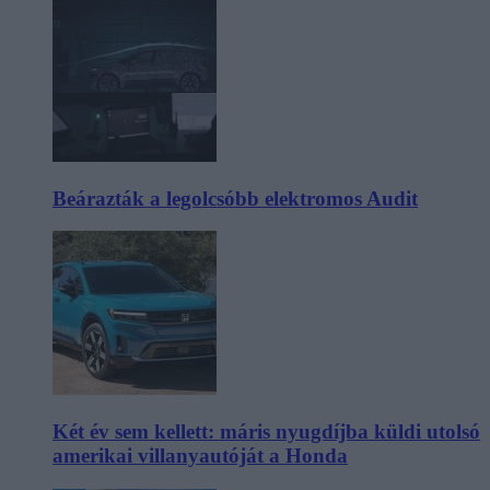
Beárazták a legolcsóbb elektromos Audit
Két év sem kellett: máris nyugdíjba küldi utolsó
amerikai villanyautóját a Honda