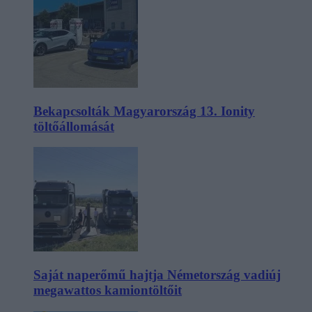
Bekapcsolták Magyarország 13. Ionity
töltőállomását
Saját naperőmű hajtja Németország vadiúj
megawattos kamiontöltőit