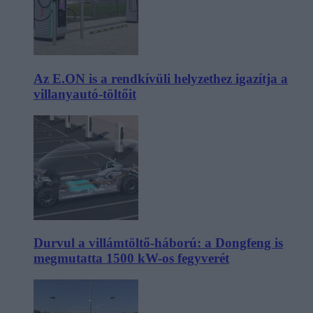
Az E.ON is a rendkívüli helyzethez igazítja a
villanyautó-töltőit
Durvul a villámtöltő-háború: a Dongfeng is
megmutatta 1500 kW-os fegyverét