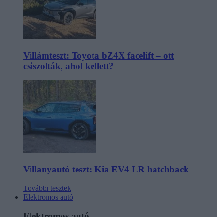
Villámteszt: Toyota bZ4X facelift – ott
csiszolták, ahol kellett?
Villanyautó teszt: Kia EV4 LR hatchback
További tesztek
Elektromos autó
Elektromos autó