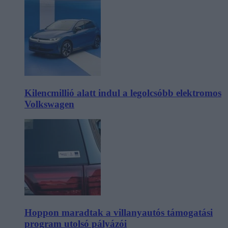
Kilencmillió alatt indul a legolcsóbb elektromos
Volkswagen
Hoppon maradtak a villanyautós támogatási
program utolsó pályázói