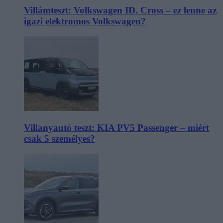
Villámteszt: Volkswagen ID. Cross – ez lenne az
igazi elektromos Volkswagen?
Villanyautó teszt: KIA PV5 Passenger – miért
csak 5 személyes?