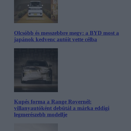
Olcsóbb és messzebbre megy: a BYD most a
japánok kedvenc autóit vette célba
Kupés forma a Range Rovernél:
villanyautóként debütál a márka eddigi
legmerészebb modellje