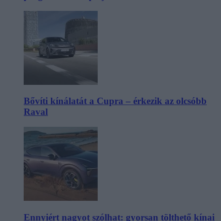
Bővíti kínálatát a Cupra – érkezik az olcsóbb
Raval
Ennyiért nagyot szólhat: gyorsan tölthető kínai