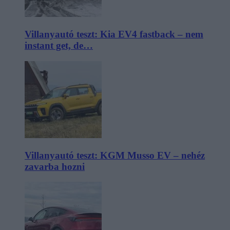
Villanyautó teszt: Kia EV4 fastback – nem
instant get, de…
Villanyautó teszt: KGM Musso EV – nehéz
zavarba hozni