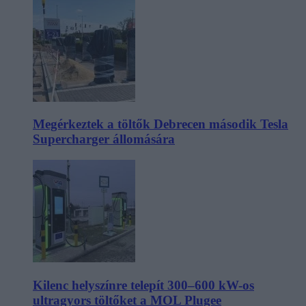
Megérkeztek a töltők Debrecen második Tesla
Supercharger állomására
Kilenc helyszínre telepít 300–600 kW-os
ultragyors töltőket a MOL Plugee