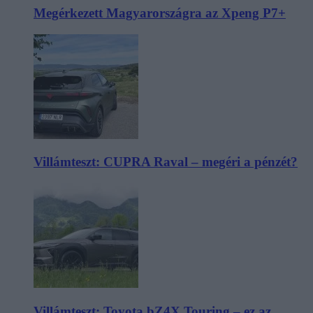
Megérkezett Magyarországra az Xpeng P7+
Villámteszt: CUPRA Raval – megéri a pénzét?
Villámteszt: Toyota bZ4X Touring – ez az,