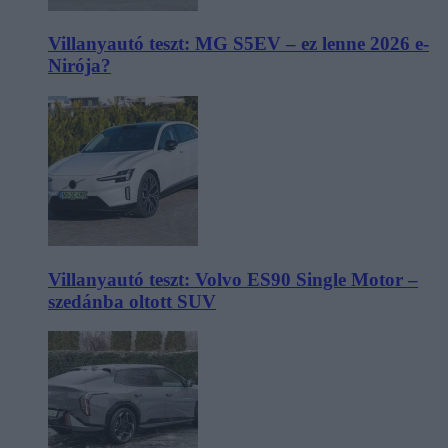
Villanyautó teszt: MG S5EV – ez lenne 2026 e-
Nirója?
Villanyautó teszt: Volvo ES90 Single Motor –
szedánba oltott SUV