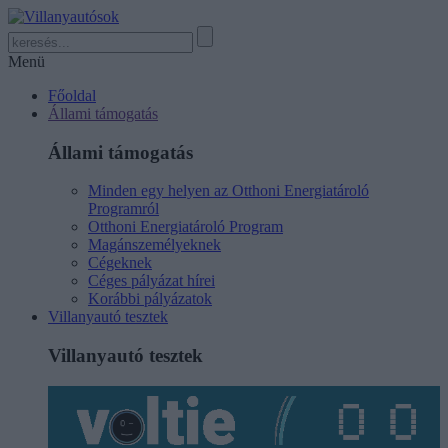
Menü
Főoldal
Állami támogatás
Állami támogatás
Minden egy helyen az Otthoni Energiatároló
Programról
Otthoni Energiatároló Program
Magánszemélyeknek
Cégeknek
Céges pályázat hírei
Korábbi pályázatok
Villanyautó tesztek
Villanyautó tesztek