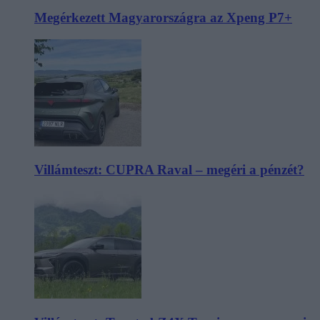
Megérkezett Magyarországra az Xpeng P7+
Villámteszt: CUPRA Raval – megéri a pénzét?