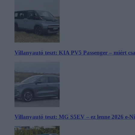
Villanyautó teszt: KIA PV5 Passenger – miért cs
Villanyautó teszt: MG S5EV – ez lenne 2026 e-N