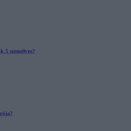
ak 5 személyes?
irója?