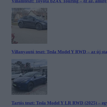
Villámteszt: Toyota bZ4X Touring – ez az, amir
Villanyautó teszt: Tesla Model Y RWD – az új s
Tartós teszt: Tesla Model Y LR RWD (2025) – egy 