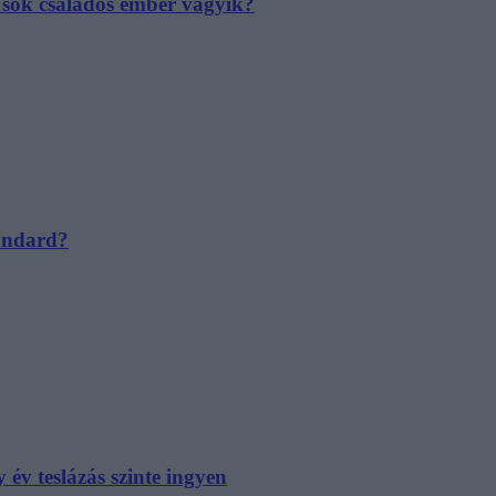
e sok családos ember vágyik?
tandard?
év teslázás szinte ingyen