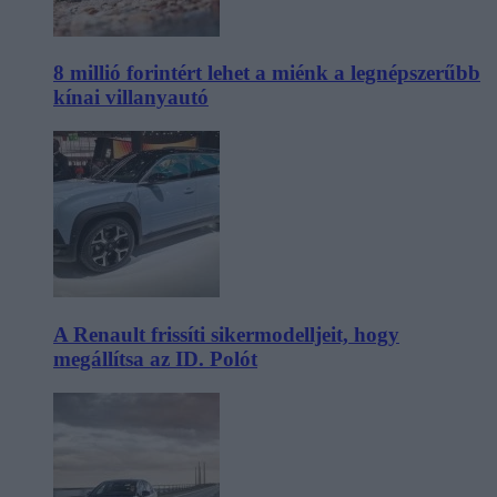
8 millió forintért lehet a miénk a legnépszerűbb
kínai villanyautó
A Renault frissíti sikermodelljeit, hogy
megállítsa az ID. Polót