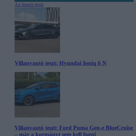
Az összes teszt
Villanyautó teszt: Hyundai Ioniq 6 N
Villanyautó teszt: Ford Puma Gen-e BlueCruise
– már a kormányt sem kell fogni