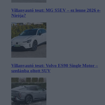
Villanyautó teszt: MG S5EV – ez lenne 2026 e-
Nirója?
Villanyautó teszt: Volvo ES90 Single Motor –
szedánba oltott SUV