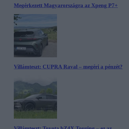
Megérkezett Magyarországra az Xpeng P7+
Villámteszt: CUPRA Raval – megéri a pénzét?
Villámteszt: Toyota bZ4X Touring – ez az,