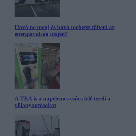
Hová ne menj és hová mehetsz tölteni az
energiaválság idején?
A TEA is a napelemes csúcs felé tereli a
villanyautósokat