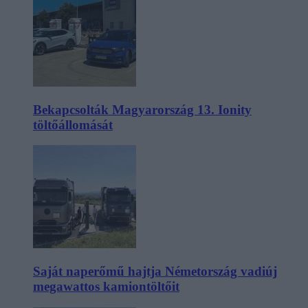
Bekapcsolták Magyarország 13. Ionity
töltőállomását
Saját naperőmű hajtja Németország vadiúj
megawattos kamiontöltőit