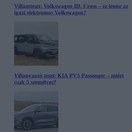
Villámteszt: Volkswagen ID. Cross – ez lenne az
igazi elektromos Volkswagen?
Villanyautó teszt: KIA PV5 Passenger – miért
csak 5 személyes?