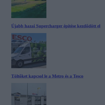
Újabb hazai Supercharger építése kezdődött el
Töltőket kapcsol le a Metro és a Tesco