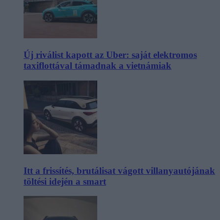
Új riválist kapott az Uber: saját elektromos
taxiflottával támadnak a vietnámiak
Itt a frissítés, brutálisat vágott villanyautójának
töltési idején a smart