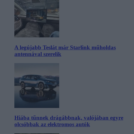
A legújabb Teslát már Starlink műholdas
antennával szerelik
Hiába tűnnek drágábbnak, valójában egyre
olcsóbbak az elektromos autók