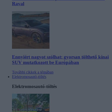
Raval
Ennyiért nagyot szólhat: gyorsan tölthető kínai
SUV mutatkozott be Európában
További cikkek a témában
Elektromosautó-töltés
Elektromosautó-töltés