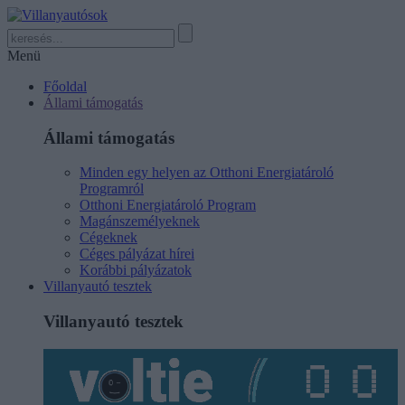
Menü
Főoldal
Állami támogatás
Állami támogatás
Minden egy helyen az Otthoni Energiatároló
Programról
Otthoni Energiatároló Program
Magánszemélyeknek
Cégeknek
Céges pályázat hírei
Korábbi pályázatok
Villanyautó tesztek
Villanyautó tesztek