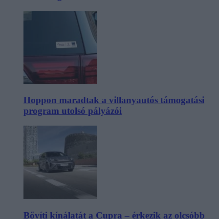
Hoppon maradtak a villanyautós támogatási
program utolsó pályázói
Bővíti kínálatát a Cupra – érkezik az olcsóbb