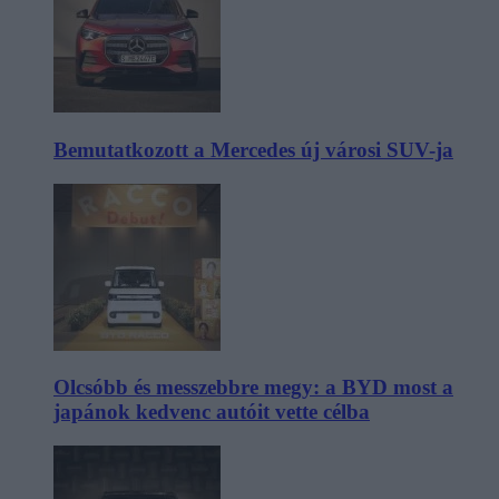
Bemutatkozott a Mercedes új városi SUV-ja
Olcsóbb és messzebbre megy: a BYD most a
japánok kedvenc autóit vette célba