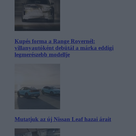
Kupés forma a Range Rovernél:
villanyautóként debütál a márka eddigi
legmerészebb modellje
Mutatjuk az új Nissan Leaf hazai árait