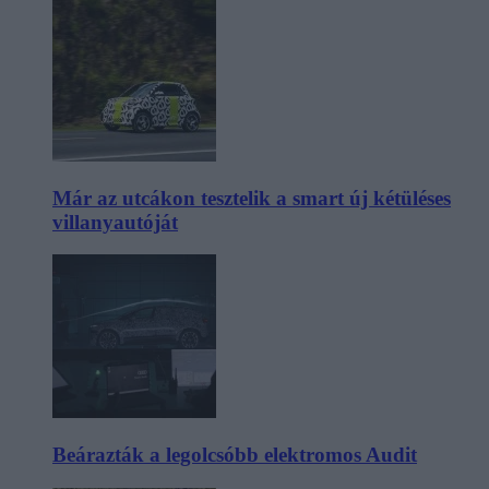
Már az utcákon tesztelik a smart új kétüléses
villanyautóját
Beárazták a legolcsóbb elektromos Audit