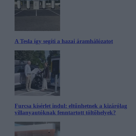
A Tesla így segíti a hazai áramhálózatot
Furcsa kísérlet indul: eltűnhetnek a kizárólag
villanyautóknak fenntartott töltőhelyek?