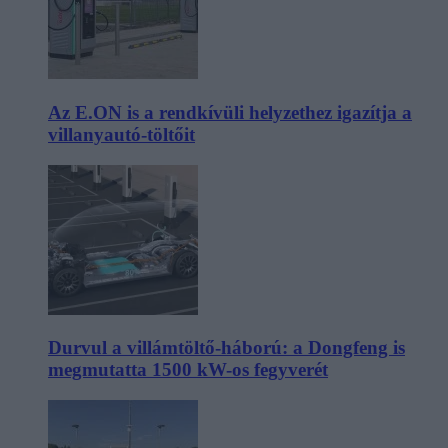
Az E.ON is a rendkívüli helyzethez igazítja a
villanyautó-töltőit
Durvul a villámtöltő-háború: a Dongfeng is
megmutatta 1500 kW-os fegyverét