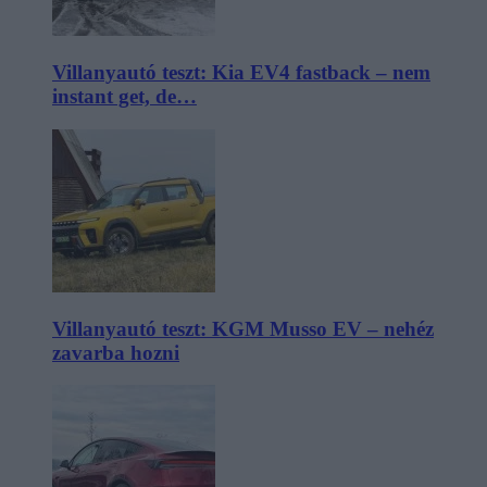
Villanyautó teszt: Kia EV4 fastback – nem
instant get, de…
Villanyautó teszt: KGM Musso EV – nehéz
zavarba hozni