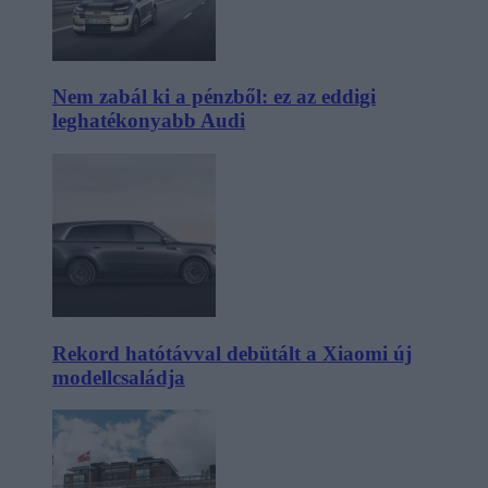
Nem zabál ki a pénzből: ez az eddigi
leghatékonyabb Audi
Rekord hatótávval debütált a Xiaomi új
modellcsaládja