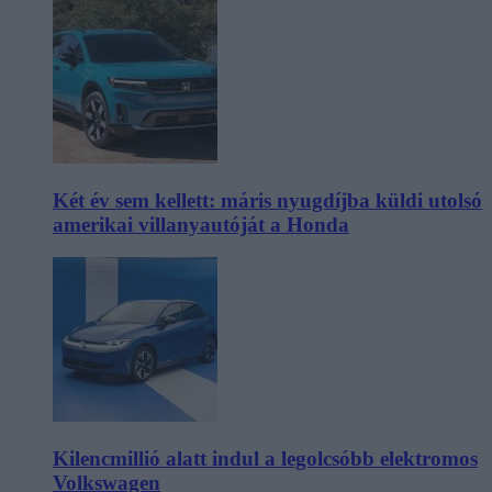
Két év sem kellett: máris nyugdíjba küldi utolsó
amerikai villanyautóját a Honda
Kilencmillió alatt indul a legolcsóbb elektromos
Volkswagen