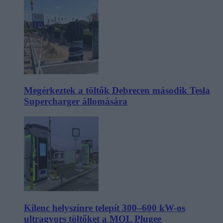
Megérkeztek a töltők Debrecen második Tesla
Supercharger állomására
Kilenc helyszínre telepít 300–600 kW-os
ultragyors töltőket a MOL Plugee