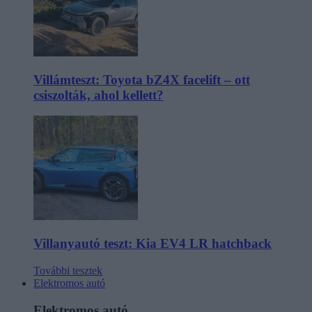
Villámteszt: Toyota bZ4X facelift – ott
csiszolták, ahol kellett?
Villanyautó teszt: Kia EV4 LR hatchback
További tesztek
Elektromos autó
Elektromos autó