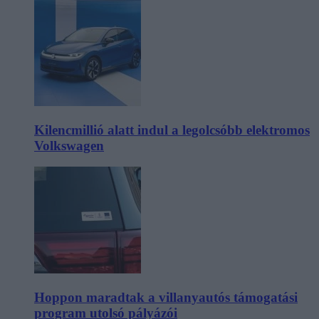
Kilencmillió alatt indul a legolcsóbb elektromos
Volkswagen
Hoppon maradtak a villanyautós támogatási
program utolsó pályázói