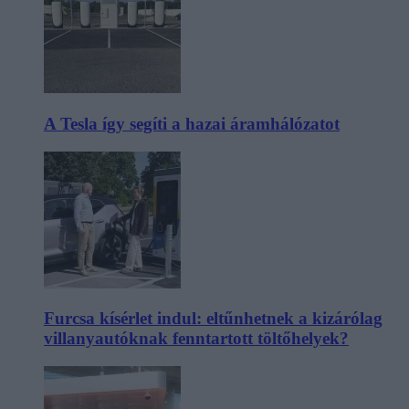
A Tesla így segíti a hazai áramhálózatot
Furcsa kísérlet indul: eltűnhetnek a kizárólag
villanyautóknak fenntartott töltőhelyek?