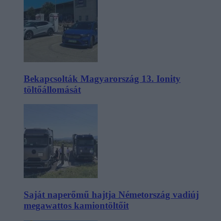
Bekapcsolták Magyarország 13. Ionity
töltőállomását
Saját naperőmű hajtja Németország vadiúj
megawattos kamiontöltőit