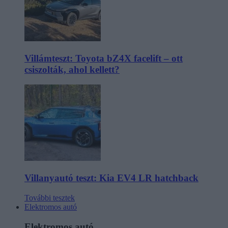
Villámteszt: Toyota bZ4X facelift – ott
csiszolták, ahol kellett?
Villanyautó teszt: Kia EV4 LR hatchback
További tesztek
Elektromos autó
Elektromos autó