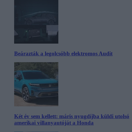
Beárazták a legolcsóbb elektromos Audit
Két év sem kellett: máris nyugdíjba küldi utolsó
amerikai villanyautóját a Honda