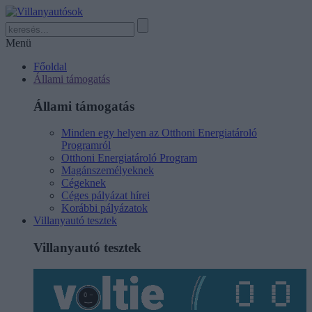
Menü
Főoldal
Állami támogatás
Állami támogatás
Minden egy helyen az Otthoni Energiatároló
Programról
Otthoni Energiatároló Program
Magánszemélyeknek
Cégeknek
Céges pályázat hírei
Korábbi pályázatok
Villanyautó tesztek
Villanyautó tesztek