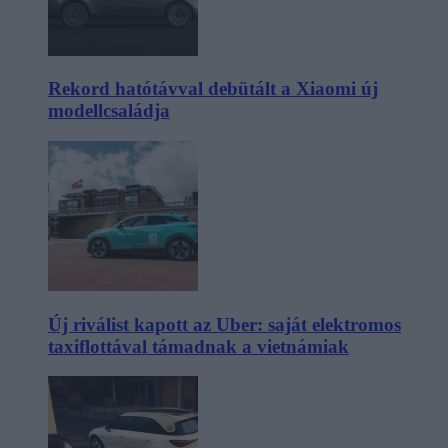
Rekord hatótávval debütált a Xiaomi új
modellcsaládja
Új riválist kapott az Uber: saját elektromos
taxiflottával támadnak a vietnámiak