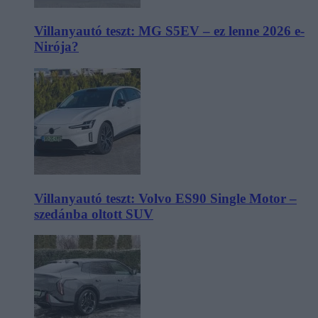
Villanyautó teszt: MG S5EV – ez lenne 2026 e-
Nirója?
Villanyautó teszt: Volvo ES90 Single Motor –
szedánba oltott SUV