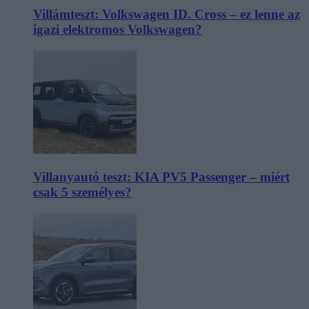
Villámteszt: Volkswagen ID. Cross – ez lenne az
igazi elektromos Volkswagen?
Villanyautó teszt: KIA PV5 Passenger – miért
csak 5 személyes?