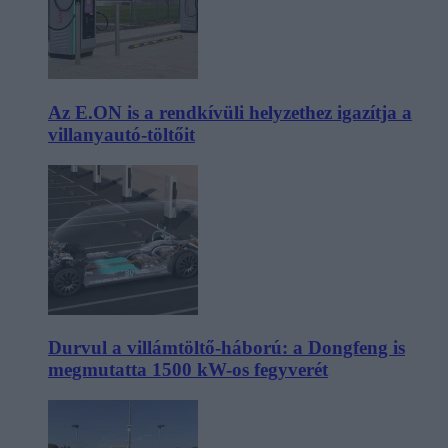
Az E.ON is a rendkívüli helyzethez igazítja a
villanyautó-töltőit
Durvul a villámtöltő-háború: a Dongfeng is
megmutatta 1500 kW-os fegyverét