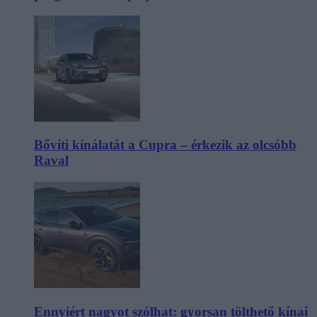
Bővíti kínálatát a Cupra – érkezik az olcsóbb
Raval
Ennyiért nagyot szólhat: gyorsan tölthető kínai