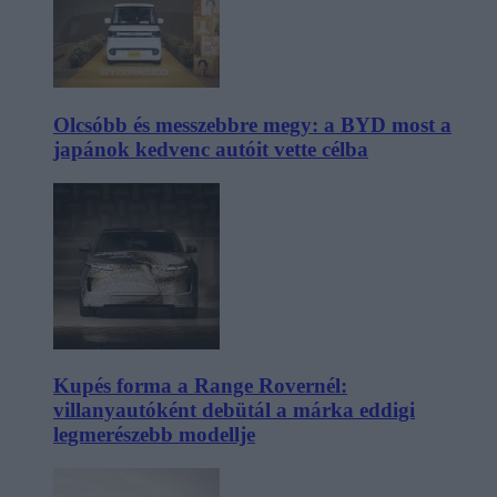
Olcsóbb és messzebbre megy: a BYD most a
japánok kedvenc autóit vette célba
Kupés forma a Range Rovernél:
villanyautóként debütál a márka eddigi
legmerészebb modellje