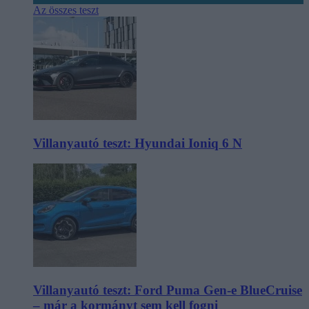
Az összes teszt
Villanyautó teszt: Hyundai Ioniq 6 N
Villanyautó teszt: Ford Puma Gen-e BlueCruise
– már a kormányt sem kell fogni