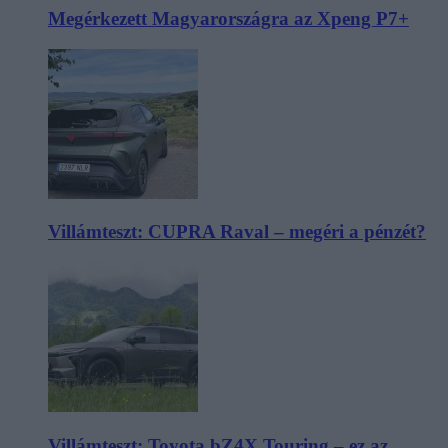
Megérkezett Magyarországra az Xpeng P7+
Villámteszt: CUPRA Raval – megéri a pénzét?
Villámteszt: Toyota bZ4X Touring – ez az,