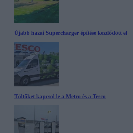
Újabb hazai Supercharger építése kezdődött el
Töltőket kapcsol le a Metro és a Tesco