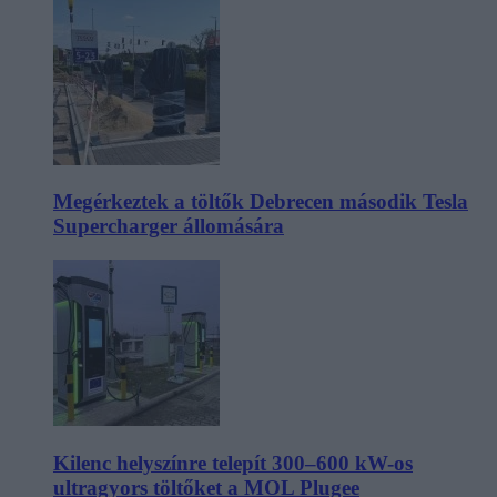
Megérkeztek a töltők Debrecen második Tesla
Supercharger állomására
Kilenc helyszínre telepít 300–600 kW-os
ultragyors töltőket a MOL Plugee