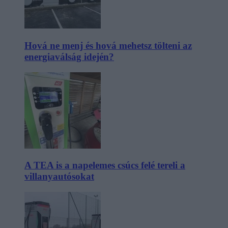
Hová ne menj és hová mehetsz tölteni az
energiaválság idején?
A TEA is a napelemes csúcs felé tereli a
villanyautósokat