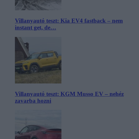
Villanyautó teszt: Kia EV4 fastback – nem
instant get, de…
Villanyautó teszt: KGM Musso EV – nehéz
zavarba hozni