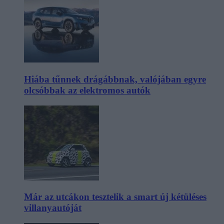
Hiába tűnnek drágábbnak, valójában egyre
olcsóbbak az elektromos autók
Már az utcákon tesztelik a smart új kétüléses
villanyautóját