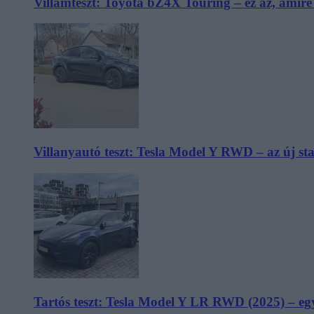
Villámteszt: Toyota bZ4X Touring – ez az, amir
Villanyautó teszt: Tesla Model Y RWD – az új s
Tartós teszt: Tesla Model Y LR RWD (2025) – egy 