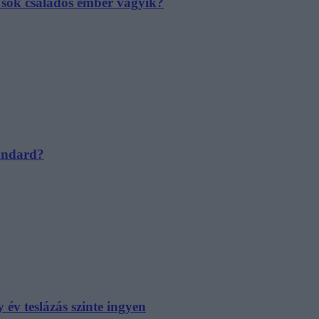
e sok családos ember vágyik?
tandard?
év teslázás szinte ingyen