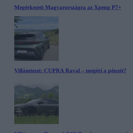
Megérkezett Magyarországra az Xpeng P7+
Villámteszt: CUPRA Raval – megéri a pénzét?