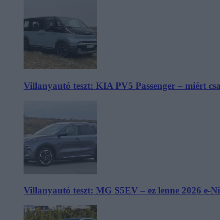
Villanyautó teszt: KIA PV5 Passenger – miért cs
Villanyautó teszt: MG S5EV – ez lenne 2026 e-N