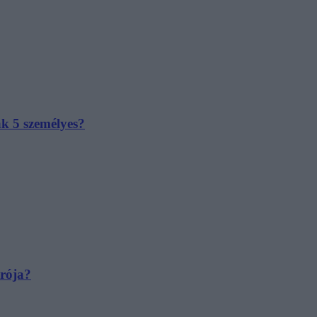
ak 5 személyes?
irója?