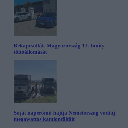
Bekapcsolták Magyarország 13. Ionity
töltőállomását
Saját naperőmű hajtja Németország vadiúj
megawattos kamiontöltőit