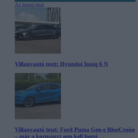
Az összes teszt
Villanyautó teszt: Hyundai Ioniq 6 N
Villanyautó teszt: Ford Puma Gen-e BlueCruise
– már a kormányt sem kell fogni