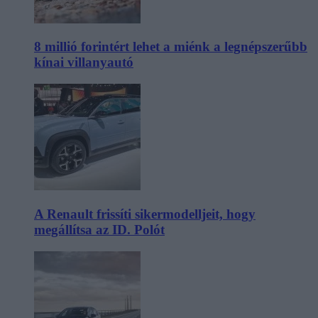
8 millió forintért lehet a miénk a legnépszerűbb
kínai villanyautó
A Renault frissíti sikermodelljeit, hogy
megállítsa az ID. Polót