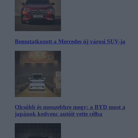
Bemutatkozott a Mercedes új városi SUV-ja
Olcsóbb és messzebbre megy: a BYD most a
japánok kedvenc autóit vette célba