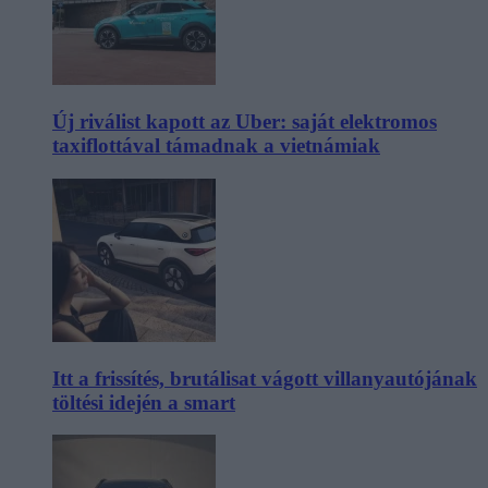
Új riválist kapott az Uber: saját elektromos
taxiflottával támadnak a vietnámiak
Itt a frissítés, brutálisat vágott villanyautójának
töltési idején a smart