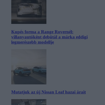
Kupés forma a Range Rovernél:
villanyautóként debütál a márka eddigi
legmerészebb modellje
Mutatjuk az új Nissan Leaf hazai árait