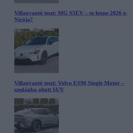
Villanyautó teszt: MG S5EV – ez lenne 2026 e-
Nirója?
Villanyautó teszt: Volvo ES90 Single Motor –
szedánba oltott SUV