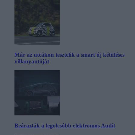
Már az utcákon tesztelik a smart új kétüléses
villanyautóját
Beárazták a legolcsóbb elektromos Audit