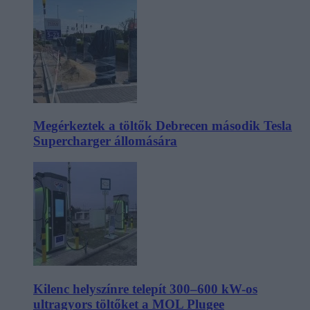
Megérkeztek a töltők Debrecen második Tesla
Supercharger állomására
Kilenc helyszínre telepít 300–600 kW-os
ultragyors töltőket a MOL Plugee