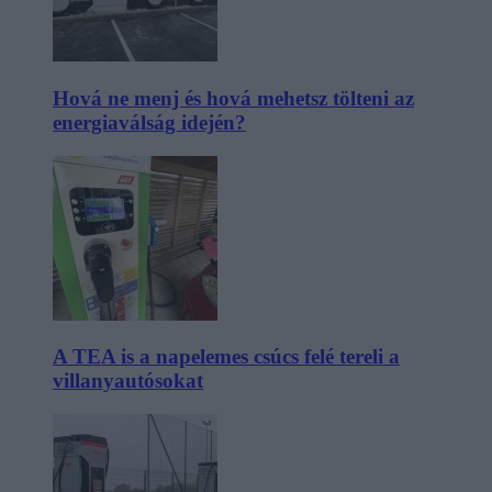
Hová ne menj és hová mehetsz tölteni az
energiaválság idején?
A TEA is a napelemes csúcs felé tereli a
villanyautósokat