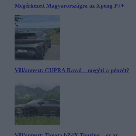
Megérkezett Magyarországra az Xpeng P7+
Villámteszt: CUPRA Raval – megéri a pénzét?
Villámteszt: Toyota bZ4X Touring – ez az,