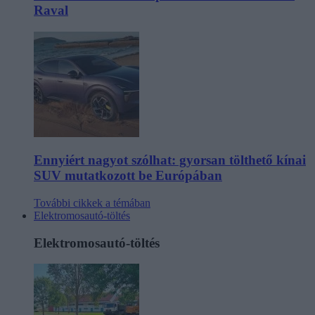
Raval
Ennyiért nagyot szólhat: gyorsan tölthető kínai
SUV mutatkozott be Európában
További cikkek a témában
Elektromosautó-töltés
Elektromosautó-töltés