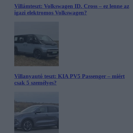
Villámteszt: Volkswagen ID. Cross – ez lenne az
igazi elektromos Volkswagen?
Villanyautó teszt: KIA PV5 Passenger – miért
csak 5 személyes?