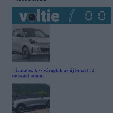
Hivatalos: kiszivárogtak az új Smart #2
műszaki adatai