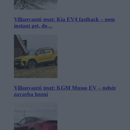
Villanyautó teszt: Kia EV4 fastback – nem
instant get, de…
Villanyautó teszt: KGM Musso EV – nehéz
zavarba hozni