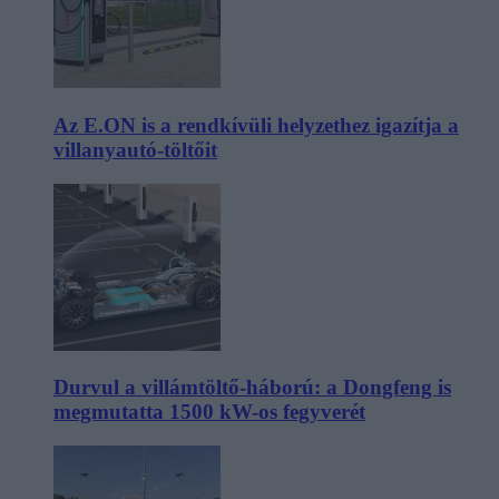
Az E.ON is a rendkívüli helyzethez igazítja a
villanyautó-töltőit
Durvul a villámtöltő-háború: a Dongfeng is
megmutatta 1500 kW-os fegyverét