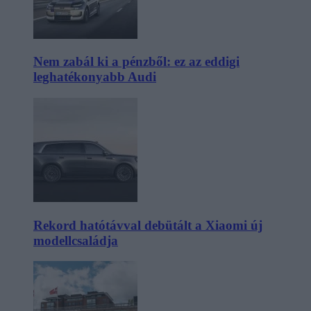
Nem zabál ki a pénzből: ez az eddigi
leghatékonyabb Audi
Rekord hatótávval debütált a Xiaomi új
modellcsaládja