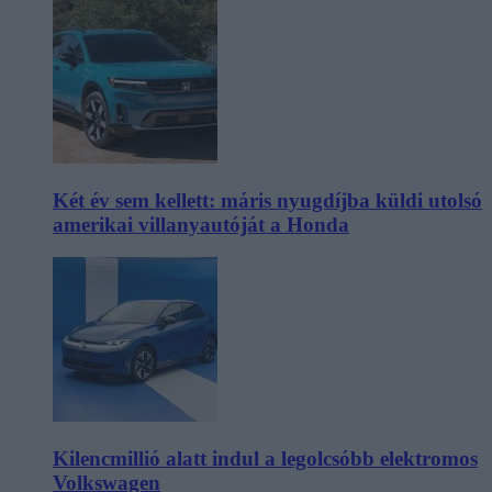
Két év sem kellett: máris nyugdíjba küldi utolsó
amerikai villanyautóját a Honda
Kilencmillió alatt indul a legolcsóbb elektromos
Volkswagen