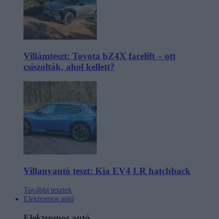
Villámteszt: Toyota bZ4X facelift – ott
csiszolták, ahol kellett?
Villanyautó teszt: Kia EV4 LR hatchback
További tesztek
Elektromos autó
Elektromos autó