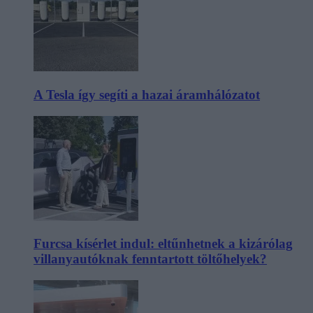
A Tesla így segíti a hazai áramhálózatot
Furcsa kísérlet indul: eltűnhetnek a kizárólag
villanyautóknak fenntartott töltőhelyek?