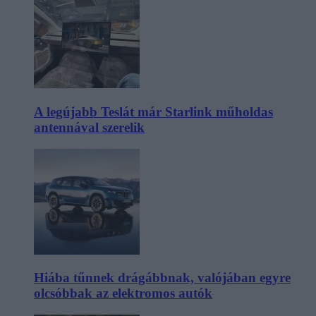
A legújabb Teslát már Starlink műholdas
antennával szerelik
Hiába tűnnek drágábbnak, valójában egyre
olcsóbbak az elektromos autók