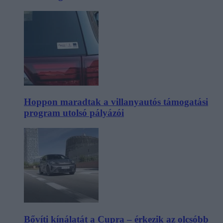
Hoppon maradtak a villanyautós támogatási
program utolsó pályázói
Bővíti kínálatát a Cupra – érkezik az olcsóbb