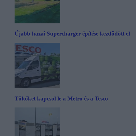
Újabb hazai Supercharger építése kezdődött el
Töltőket kapcsol le a Metro és a Tesco