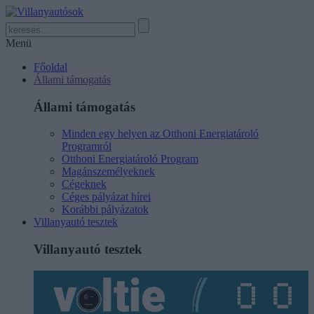
Menü
Főoldal
Állami támogatás
Állami támogatás
Minden egy helyen az Otthoni Energiatároló
Programról
Otthoni Energiatároló Program
Magánszemélyeknek
Cégeknek
Céges pályázat hírei
Korábbi pályázatok
Villanyautó tesztek
Villanyautó tesztek