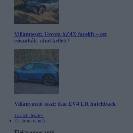
Villámteszt: Toyota bZ4X facelift – ott
csiszolták, ahol kellett?
Villanyautó teszt: Kia EV4 LR hatchback
További tesztek
Elektromos autó
Elektromos autó