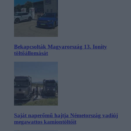
Bekapcsolták Magyarország 13. Ionity
töltőállomását
Saját naperőmű hajtja Németország vadiúj
megawattos kamiontöltőit