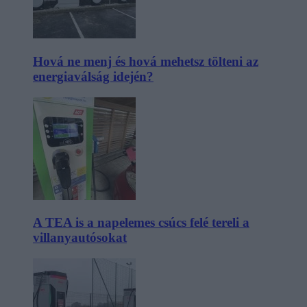
Hová ne menj és hová mehetsz tölteni az
energiaválság idején?
A TEA is a napelemes csúcs felé tereli a
villanyautósokat