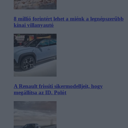
8 millió forintért lehet a miénk a legnépszerűbb
kínai villanyautó
A Renault frissíti sikermodelljeit, hogy
megállítsa az ID. Polót