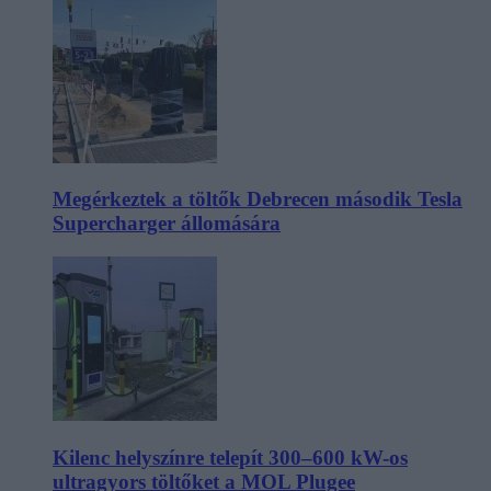
Megérkeztek a töltők Debrecen második Tesla
Supercharger állomására
Kilenc helyszínre telepít 300–600 kW-os
ultragyors töltőket a MOL Plugee