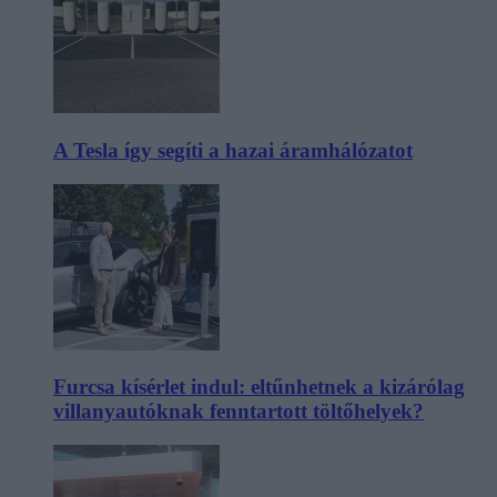
A Tesla így segíti a hazai áramhálózatot
Furcsa kísérlet indul: eltűnhetnek a kizárólag
villanyautóknak fenntartott töltőhelyek?