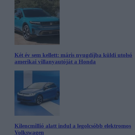
Két év sem kellett: máris nyugdíjba küldi utolsó
amerikai villanyautóját a Honda
Kilencmillió alatt indul a legolcsóbb elektromos
Volkswagen