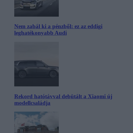
Nem zabál ki a pénzből: ez az eddigi
leghatékonyabb Audi
Rekord hatótávval debütált a Xiaomi új
modellcsaládja