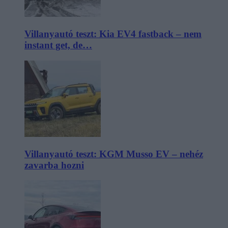
Villanyautó teszt: Kia EV4 fastback – nem
instant get, de…
Villanyautó teszt: KGM Musso EV – nehéz
zavarba hozni