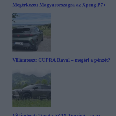
Megérkezett Magyarországra az Xpeng P7+
Villámteszt: CUPRA Raval – megéri a pénzét?
Villámteszt: Toyota bZ4X Touring – ez az,