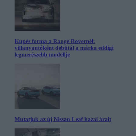
Kupés forma a Range Rovernél:
villanyautóként debütál a márka eddigi
legmerészebb modellje
Mutatjuk az új Nissan Leaf hazai árait