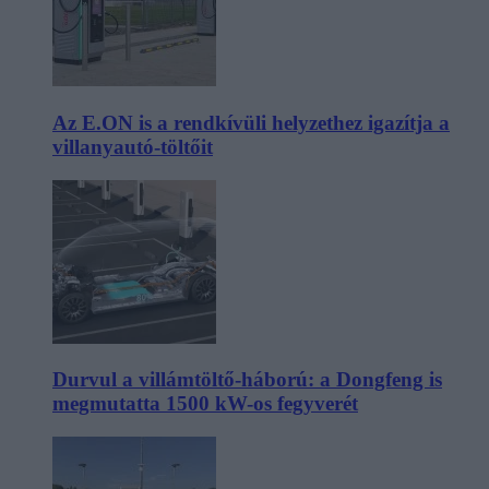
Az E.ON is a rendkívüli helyzethez igazítja a
villanyautó-töltőit
Durvul a villámtöltő-háború: a Dongfeng is
megmutatta 1500 kW-os fegyverét