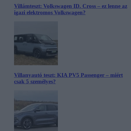
Villámteszt: Volkswagen ID. Cross – ez lenne az
igazi elektromos Volkswagen?
Villanyautó teszt: KIA PV5 Passenger – miért
csak 5 személyes?