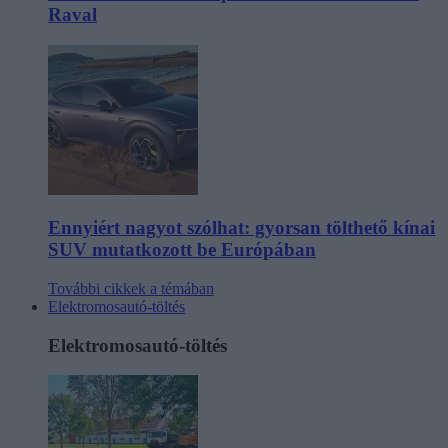
Raval
Ennyiért nagyot szólhat: gyorsan tölthető kínai
SUV mutatkozott be Európában
További cikkek a témában
Elektromosautó-töltés
Elektromosautó-töltés