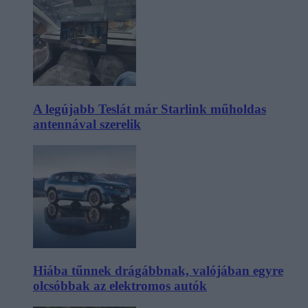
A legújabb Teslát már Starlink műholdas
antennával szerelik
Hiába tűnnek drágábbnak, valójában egyre
olcsóbbak az elektromos autók