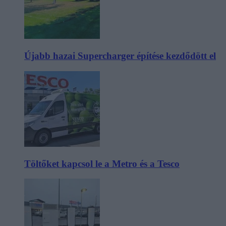
Újabb hazai Supercharger építése kezdődött el
Töltőket kapcsol le a Metro és a Tesco