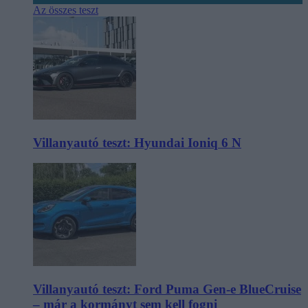
Az összes teszt
Villanyautó teszt: Hyundai Ioniq 6 N
Villanyautó teszt: Ford Puma Gen-e BlueCruise
– már a kormányt sem kell fogni