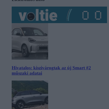
Hivatalos: kiszivárogtak az új Smart #2
műszaki adatai