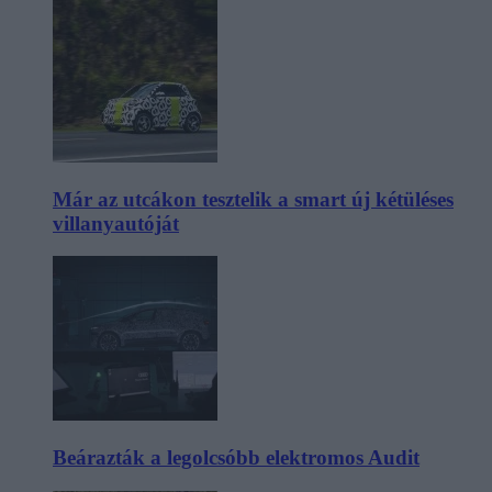
Már az utcákon tesztelik a smart új kétüléses
villanyautóját
Beárazták a legolcsóbb elektromos Audit