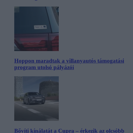
Hoppon maradtak a villanyautós támogatási
program utolsó pályázói
Bővíti kínálatát a Cupra – érkezik az olcsóbb