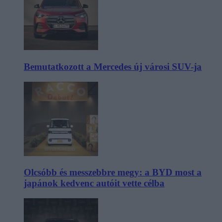
Bemutatkozott a Mercedes új városi SUV-ja
Olcsóbb és messzebbre megy: a BYD most a
japánok kedvenc autóit vette célba