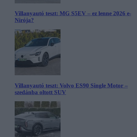
Villanyautó teszt: MG S5EV – ez lenne 2026 e-
Nirója?
Villanyautó teszt: Volvo ES90 Single Motor –
szedánba oltott SUV