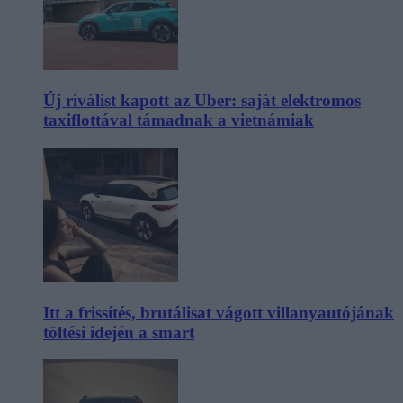
Új riválist kapott az Uber: saját elektromos
taxiflottával támadnak a vietnámiak
Itt a frissítés, brutálisat vágott villanyautójának
töltési idején a smart