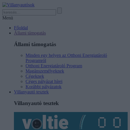
Menü
Főoldal
Állami támogatás
Állami támogatás
Minden egy helyen az Otthoni Energiatároló
Programról
Otthoni Energiatároló Program
Magánszemélyeknek
Cégeknek
Céges pályázat hírei
Korábbi pályázatok
Villanyautó tesztek
Villanyautó tesztek