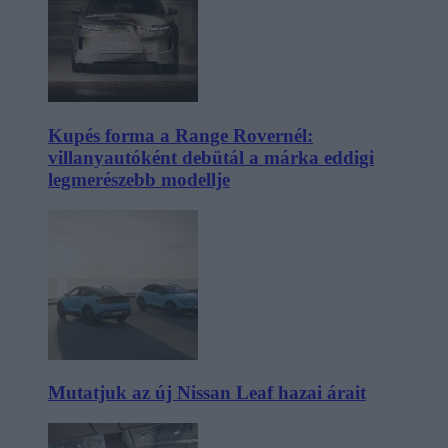
Kupés forma a Range Rovernél:
villanyautóként debütál a márka eddigi
legmerészebb modellje
Mutatjuk az új Nissan Leaf hazai árait