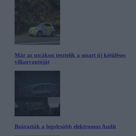
Már az utcákon tesztelik a smart új kétüléses
villanyautóját
Beárazták a legolcsóbb elektromos Audit