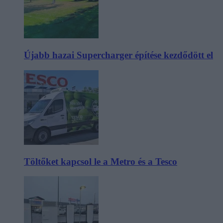
Újabb hazai Supercharger építése kezdődött el
Töltőket kapcsol le a Metro és a Tesco