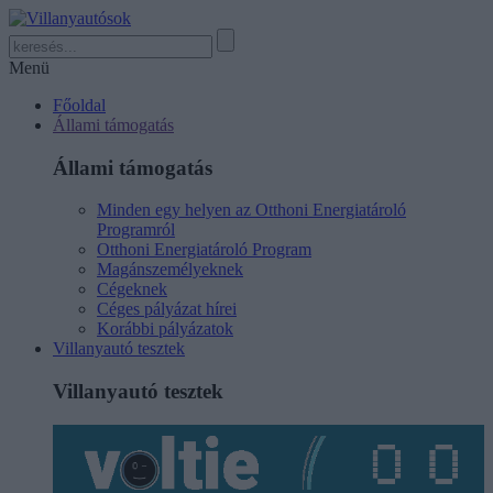
Menü
Főoldal
Állami támogatás
Állami támogatás
Minden egy helyen az Otthoni Energiatároló
Programról
Otthoni Energiatároló Program
Magánszemélyeknek
Cégeknek
Céges pályázat hírei
Korábbi pályázatok
Villanyautó tesztek
Villanyautó tesztek