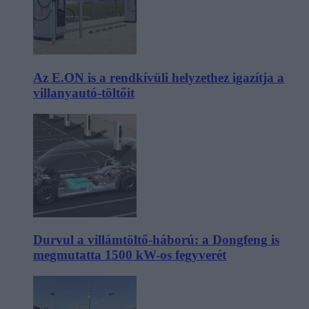
Az E.ON is a rendkívüli helyzethez igazítja a
villanyautó-töltőit
Durvul a villámtöltő-háború: a Dongfeng is
megmutatta 1500 kW-os fegyverét