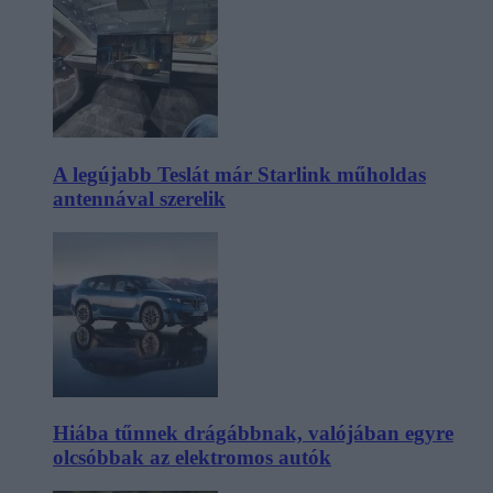
A legújabb Teslát már Starlink műholdas
antennával szerelik
Hiába tűnnek drágábbnak, valójában egyre
olcsóbbak az elektromos autók