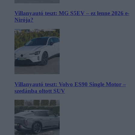
Villanyautó teszt: MG S5EV – ez lenne 2026 e-
Nirója?
Villanyautó teszt: Volvo ES90 Single Motor –
szedánba oltott SUV