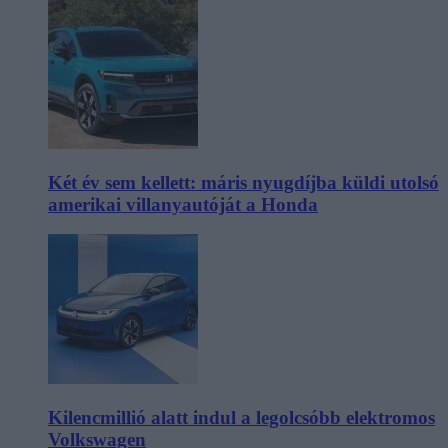
Két év sem kellett: máris nyugdíjba küldi utolsó
amerikai villanyautóját a Honda
Kilencmillió alatt indul a legolcsóbb elektromos
Volkswagen