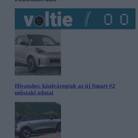
Hivatalos: kiszivárogtak az új Smart #2
műszaki adatai