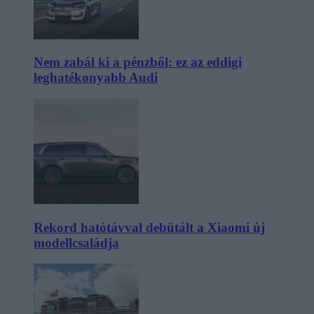
Nem zabál ki a pénzből: ez az eddigi
leghatékonyabb Audi
Rekord hatótávval debütált a Xiaomi új
modellcsaládja