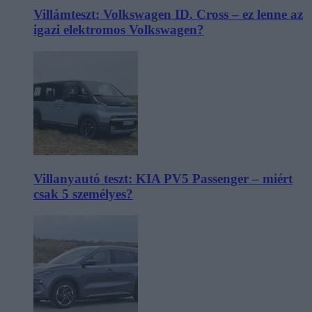
Villámteszt: Volkswagen ID. Cross – ez lenne az
igazi elektromos Volkswagen?
Villanyautó teszt: KIA PV5 Passenger – miért
csak 5 személyes?