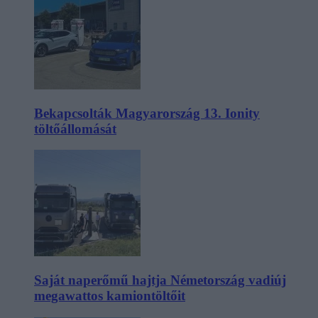
Bekapcsolták Magyarország 13. Ionity
töltőállomását
Saját naperőmű hajtja Németország vadiúj
megawattos kamiontöltőit