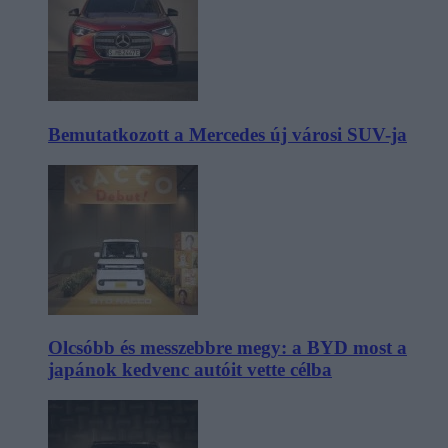
Bemutatkozott a Mercedes új városi SUV-ja
Olcsóbb és messzebbre megy: a BYD most a
japánok kedvenc autóit vette célba