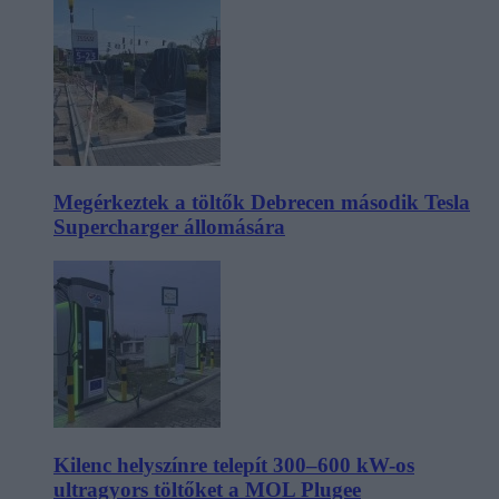
Megérkeztek a töltők Debrecen második Tesla
Supercharger állomására
Kilenc helyszínre telepít 300–600 kW-os
ultragyors töltőket a MOL Plugee