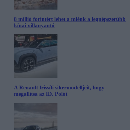
8 millió forintért lehet a miénk a legnépszerűbb
kínai villanyautó
A Renault frissíti sikermodelljeit, hogy
megállítsa az ID. Polót