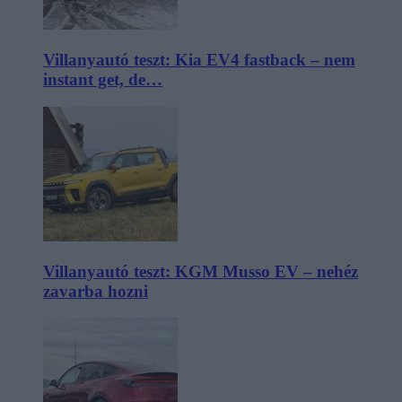
Villanyautó teszt: Kia EV4 fastback – nem
instant get, de…
Villanyautó teszt: KGM Musso EV – nehéz
zavarba hozni