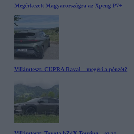
Megérkezett Magyarországra az Xpeng P7+
Villámteszt: CUPRA Raval – megéri a pénzét?
Villámteszt: Toyota bZ4X Touring – ez az,