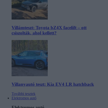
Villámteszt: Toyota bZ4X facelift – ott
csiszolták, ahol kellett?
Villanyautó teszt: Kia EV4 LR hatchback
További tesztek
Elektromos autó
Elektromos autó