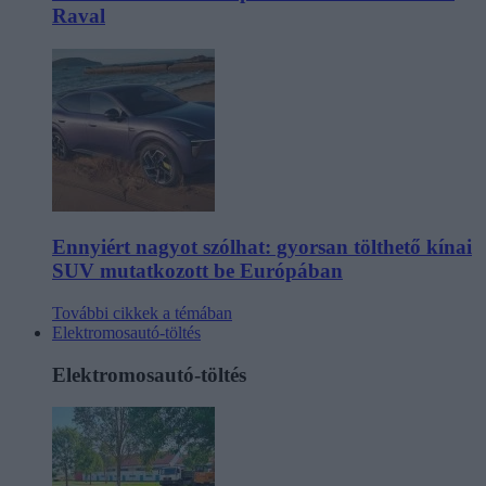
Raval
Ennyiért nagyot szólhat: gyorsan tölthető kínai
SUV mutatkozott be Európában
További cikkek a témában
Elektromosautó-töltés
Elektromosautó-töltés