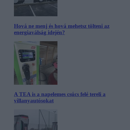
Hová ne menj és hová mehetsz tölteni az
energiaválság idején?
A TEA is a napelemes csúcs felé tereli a
villanyautósokat