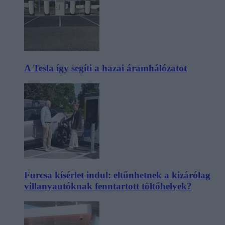
A Tesla így segíti a hazai áramhálózatot
Furcsa kísérlet indul: eltűnhetnek a kizárólag
villanyautóknak fenntartott töltőhelyek?