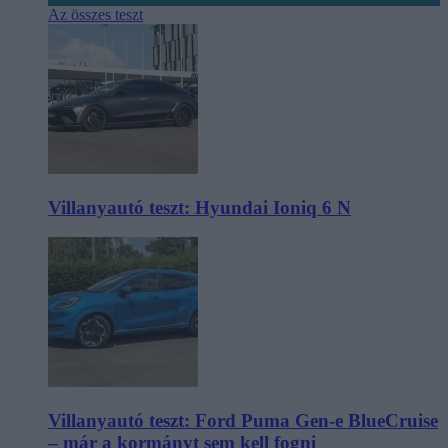
Az összes teszt
Villanyautó teszt: Hyundai Ioniq 6 N
Villanyautó teszt: Ford Puma Gen-e BlueCruise
– már a kormányt sem kell fogni