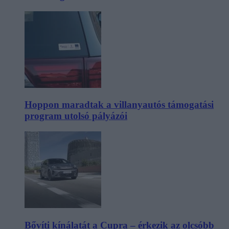
Hoppon maradtak a villanyautós támogatási
program utolsó pályázói
Bővíti kínálatát a Cupra – érkezik az olcsóbb