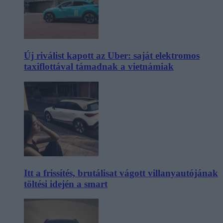
Új riválist kapott az Uber: saját elektromos
taxiflottával támadnak a vietnámiak
Itt a frissítés, brutálisat vágott villanyautójának
töltési idején a smart