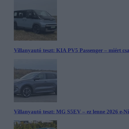
Villanyautó teszt: KIA PV5 Passenger – miért cs
Villanyautó teszt: MG S5EV – ez lenne 2026 e-N