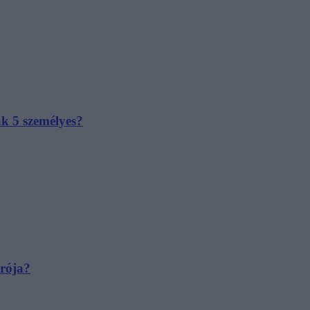
ak 5 személyes?
irója?