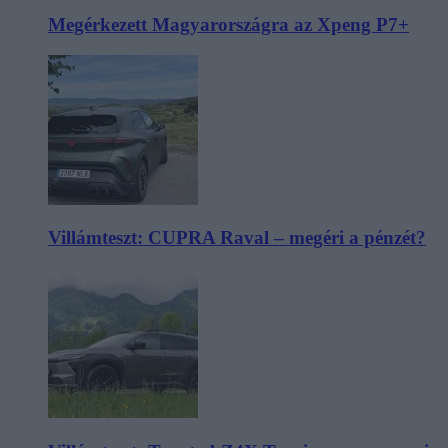
Megérkezett Magyarországra az Xpeng P7+
Villámteszt: CUPRA Raval – megéri a pénzét?