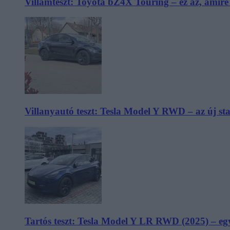
Villámteszt: Toyota bZ4X Touring – ez az, amir
Villanyautó teszt: Tesla Model Y RWD – az új s
Tartós teszt: Tesla Model Y LR RWD (2025) – egy 