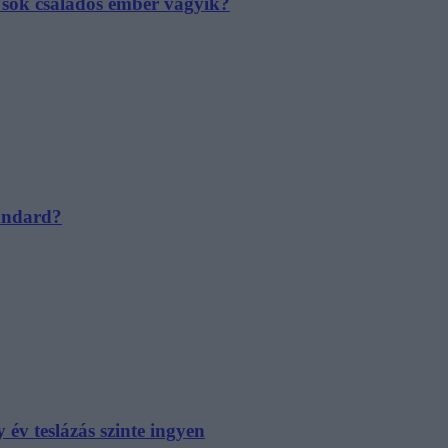
e sok családos ember vágyik?
tandard?
év teslázás szinte ingyen