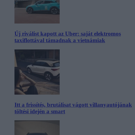
Új riválist kapott az Uber: saját elektromos
taxiflottával támadnak a vietnámiak
Itt a frissítés, brutálisat vágott villanyautójának
töltési idején a smart