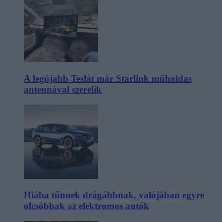
A legújabb Teslát már Starlink műholdas
antennával szerelik
Hiába tűnnek drágábbnak, valójában egyre
olcsóbbak az elektromos autók