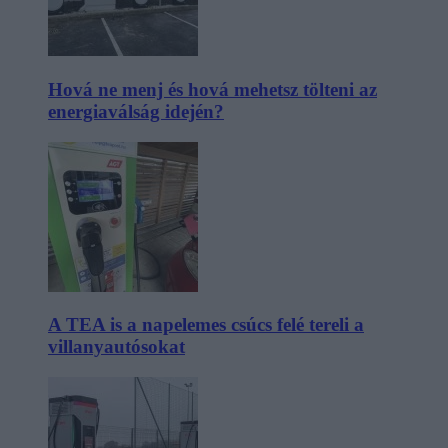
Hová ne menj és hová mehetsz tölteni az
energiaválság idején?
A TEA is a napelemes csúcs felé tereli a
villanyautósokat