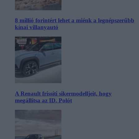
8 millió forintért lehet a miénk a legnépszerűbb
kínai villanyautó
A Renault frissíti sikermodelljeit, hogy
megállítsa az ID. Polót