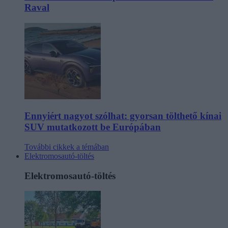
Raval
Ennyiért nagyot szólhat: gyorsan tölthető kínai
SUV mutatkozott be Európában
További cikkek a témában
Elektromosautó-töltés
Elektromosautó-töltés