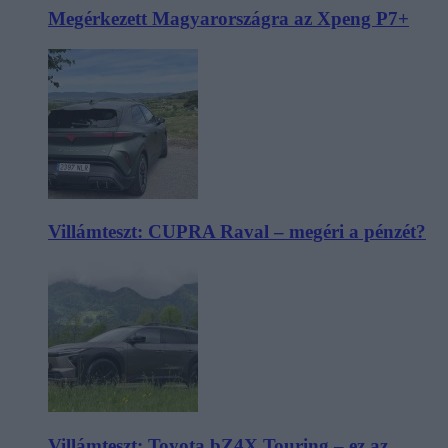
Megérkezett Magyarországra az Xpeng P7+
Villámteszt: CUPRA Raval – megéri a pénzét?
Villámteszt: Toyota bZ4X Touring – ez az,