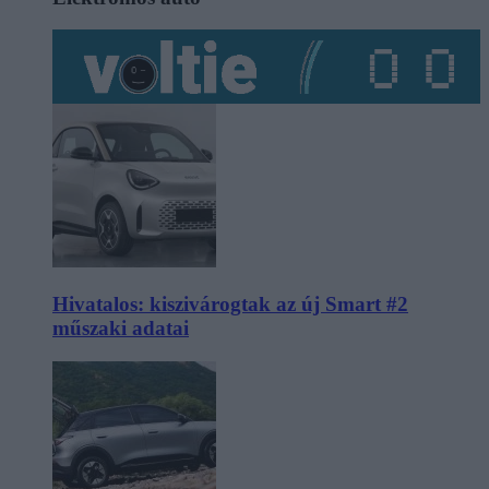
Hivatalos: kiszivárogtak az új Smart #2
műszaki adatai