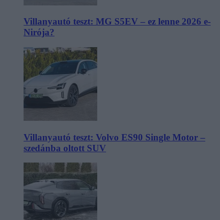
Villanyautó teszt: MG S5EV – ez lenne 2026 e-
Nirója?
Villanyautó teszt: Volvo ES90 Single Motor –
szedánba oltott SUV