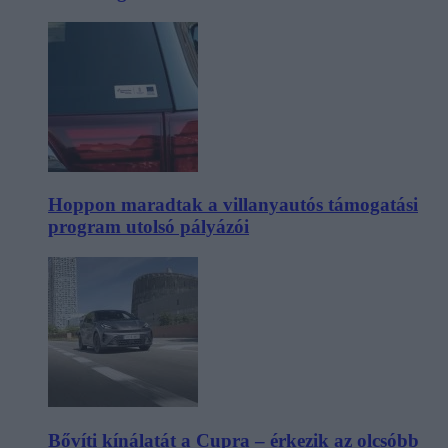
Hoppon maradtak a villanyautós támogatási
program utolsó pályázói
Bővíti kínálatát a Cupra – érkezik az olcsóbb