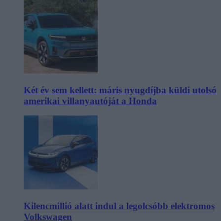
Két év sem kellett: máris nyugdíjba küldi utolsó
amerikai villanyautóját a Honda
Kilencmillió alatt indul a legolcsóbb elektromos
Volkswagen