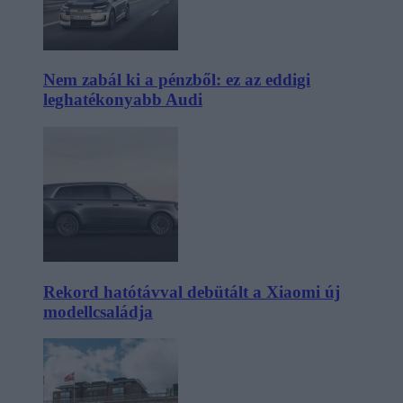
Nem zabál ki a pénzből: ez az eddigi
leghatékonyabb Audi
Rekord hatótávval debütált a Xiaomi új
modellcsaládja