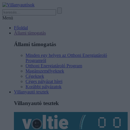
Menü
Főoldal
Állami támogatás
Állami támogatás
Minden egy helyen az Otthoni Energiatároló
Programról
Otthoni Energiatároló Program
Magánszemélyeknek
Cégeknek
Céges pályázat hírei
Korábbi pályázatok
Villanyautó tesztek
Villanyautó tesztek