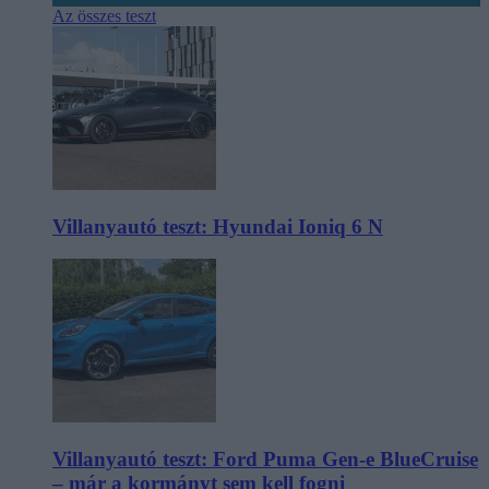
Az összes teszt
Villanyautó teszt: Hyundai Ioniq 6 N
Villanyautó teszt: Ford Puma Gen-e BlueCruise
– már a kormányt sem kell fogni