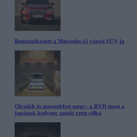
Bemutatkozott a Mercedes új városi SUV-ja
Olcsóbb és messzebbre megy: a BYD most a
japánok kedvenc autóit vette célba