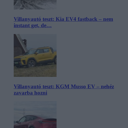
Villanyautó teszt: Kia EV4 fastback – nem
instant get, de…
Villanyautó teszt: KGM Musso EV – nehéz
zavarba hozni