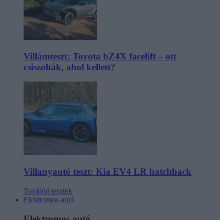
Villámteszt: Toyota bZ4X facelift – ott
csiszolták, ahol kellett?
Villanyautó teszt: Kia EV4 LR hatchback
További tesztek
Elektromos autó
Elektromos autó