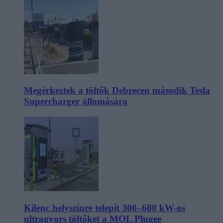
Megérkeztek a töltők Debrecen második Tesla
Supercharger állomására
Kilenc helyszínre telepít 300–600 kW-os
ultragyors töltőket a MOL Plugee