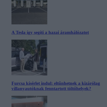
A Tesla így segíti a hazai áramhálózatot
Furcsa kísérlet indul: eltűnhetnek a kizárólag
villanyautóknak fenntartott töltőhelyek?