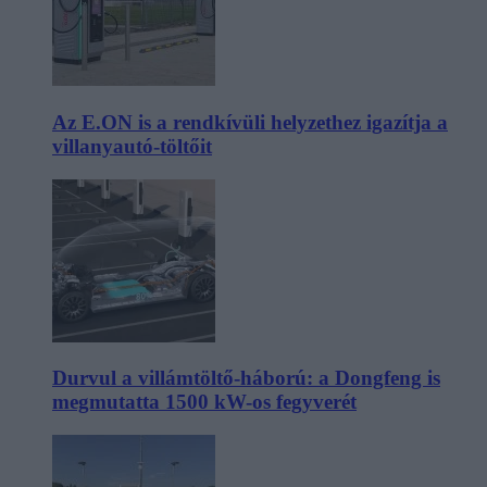
Az E.ON is a rendkívüli helyzethez igazítja a
villanyautó-töltőit
Durvul a villámtöltő-háború: a Dongfeng is
megmutatta 1500 kW-os fegyverét