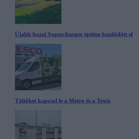
Újabb hazai Supercharger építése kezdődött el
Töltőket kapcsol le a Metro és a Tesco