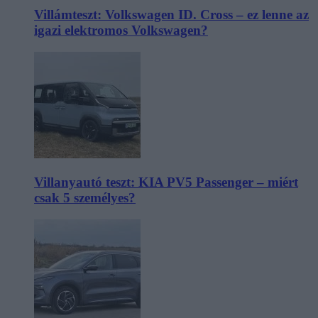
Villámteszt: Volkswagen ID. Cross – ez lenne az
igazi elektromos Volkswagen?
Villanyautó teszt: KIA PV5 Passenger – miért
csak 5 személyes?