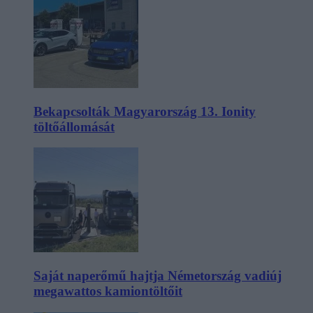
Bekapcsolták Magyarország 13. Ionity
töltőállomását
Saját naperőmű hajtja Németország vadiúj
megawattos kamiontöltőit