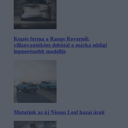
Kupés forma a Range Rovernél:
villanyautóként debütál a márka eddigi
legmerészebb modellje
Mutatjuk az új Nissan Leaf hazai árait