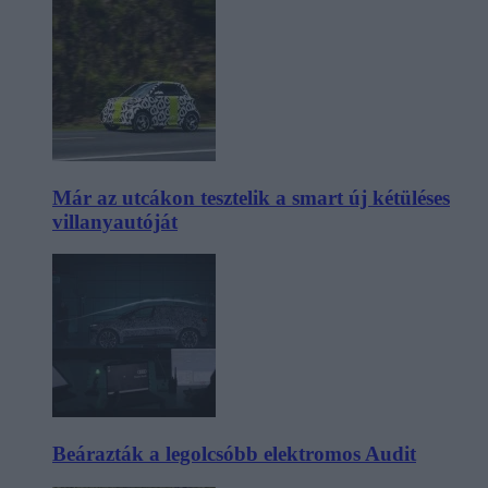
Már az utcákon tesztelik a smart új kétüléses
villanyautóját
Beárazták a legolcsóbb elektromos Audit