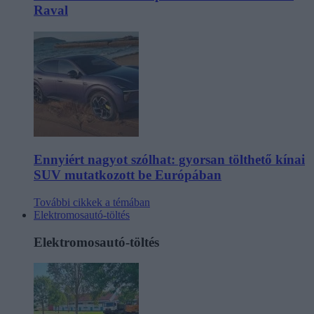
Raval
Ennyiért nagyot szólhat: gyorsan tölthető kínai
SUV mutatkozott be Európában
További cikkek a témában
Elektromosautó-töltés
Elektromosautó-töltés