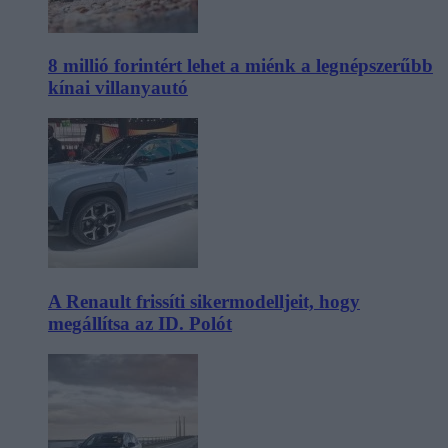
8 millió forintért lehet a miénk a legnépszerűbb
kínai villanyautó
A Renault frissíti sikermodelljeit, hogy
megállítsa az ID. Polót