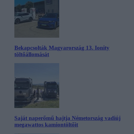
Bekapcsolták Magyarország 13. Ionity
töltőállomását
Saját naperőmű hajtja Németország vadiúj
megawattos kamiontöltőit