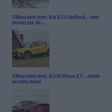
Villanyautó teszt: Kia EV4 fastback – nem
instant get, de…
Villanyautó teszt: KGM Musso EV – nehéz
zavarba hozni