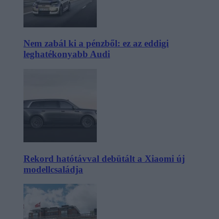
Nem zabál ki a pénzből: ez az eddigi
leghatékonyabb Audi
Rekord hatótávval debütált a Xiaomi új
modellcsaládja