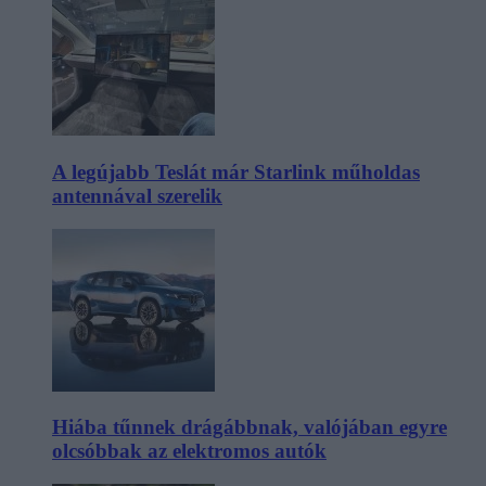
A legújabb Teslát már Starlink műholdas
antennával szerelik
Hiába tűnnek drágábbnak, valójában egyre
olcsóbbak az elektromos autók