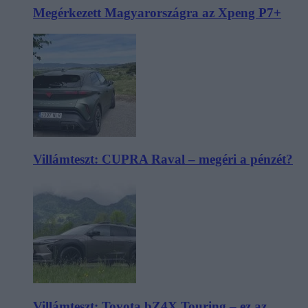
Megérkezett Magyarországra az Xpeng P7+
Villámteszt: CUPRA Raval – megéri a pénzét?
Villámteszt: Toyota bZ4X Touring – ez az,