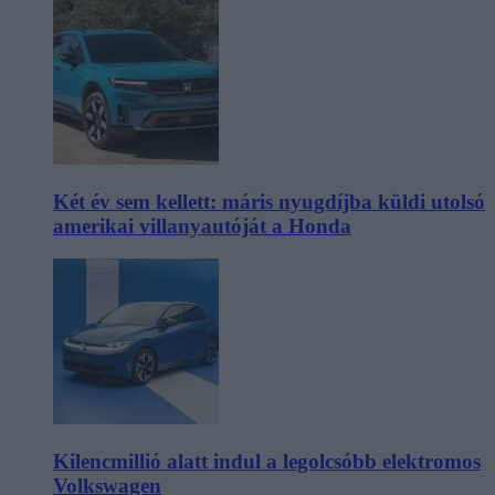
Két év sem kellett: máris nyugdíjba küldi utolsó
amerikai villanyautóját a Honda
Kilencmillió alatt indul a legolcsóbb elektromos
Volkswagen