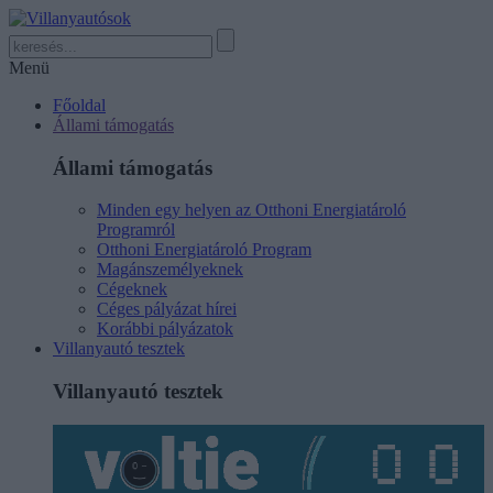
Menü
Főoldal
Állami támogatás
Állami támogatás
Minden egy helyen az Otthoni Energiatároló
Programról
Otthoni Energiatároló Program
Magánszemélyeknek
Cégeknek
Céges pályázat hírei
Korábbi pályázatok
Villanyautó tesztek
Villanyautó tesztek