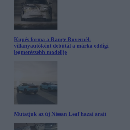
Kupés forma a Range Rovernél:
villanyautóként debütál a márka eddigi
legmerészebb modellje
Mutatjuk az új Nissan Leaf hazai árait