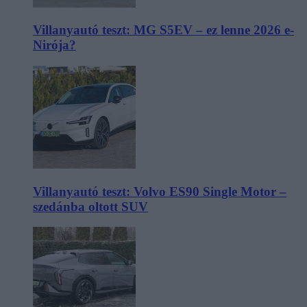
Villanyautó teszt: MG S5EV – ez lenne 2026 e-
Nirója?
Villanyautó teszt: Volvo ES90 Single Motor –
szedánba oltott SUV