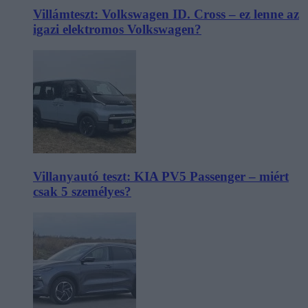
Villámteszt: Volkswagen ID. Cross – ez lenne az
igazi elektromos Volkswagen?
Villanyautó teszt: KIA PV5 Passenger – miért
csak 5 személyes?