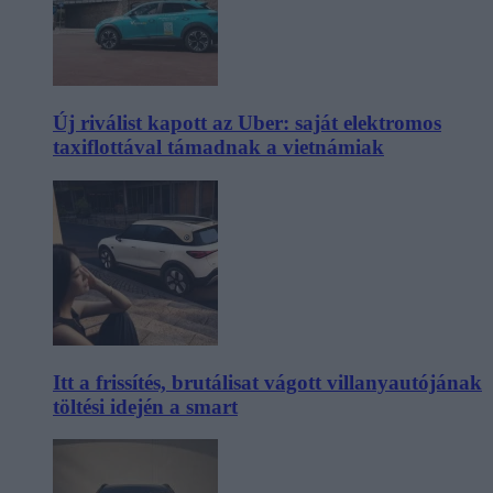
Új riválist kapott az Uber: saját elektromos
taxiflottával támadnak a vietnámiak
Itt a frissítés, brutálisat vágott villanyautójának
töltési idején a smart