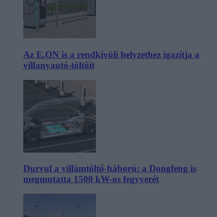
Az E.ON is a rendkívüli helyzethez igazítja a
villanyautó-töltőit
Durvul a villámtöltő-háború: a Dongfeng is
megmutatta 1500 kW-os fegyverét