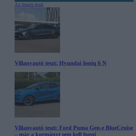
Az összes teszt
Villanyautó teszt: Hyundai Ioniq 6 N
Villanyautó teszt: Ford Puma Gen-e BlueCruise
– már a kormányt sem kell fogni