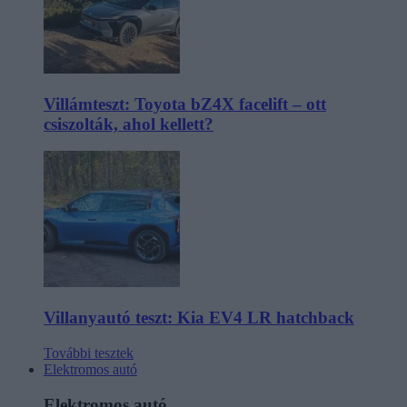
Villámteszt: Toyota bZ4X facelift – ott
csiszolták, ahol kellett?
Villanyautó teszt: Kia EV4 LR hatchback
További tesztek
Elektromos autó
Elektromos autó