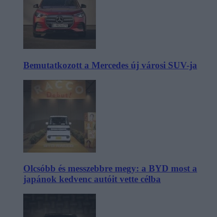
Bemutatkozott a Mercedes új városi SUV-ja
Olcsóbb és messzebbre megy: a BYD most a
japánok kedvenc autóit vette célba