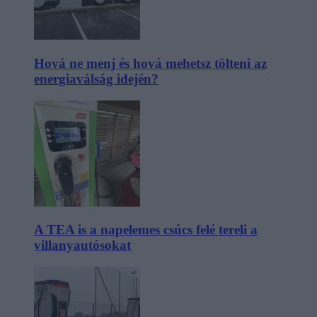
Hová ne menj és hová mehetsz tölteni az
energiaválság idején?
A TEA is a napelemes csúcs felé tereli a
villanyautósokat