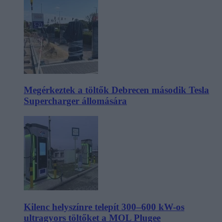
Megérkeztek a töltők Debrecen második Tesla
Supercharger állomására
Kilenc helyszínre telepít 300–600 kW-os
ultragyors töltőket a MOL Plugee