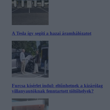
A Tesla így segíti a hazai áramhálózatot
Furcsa kísérlet indul: eltűnhetnek a kizárólag
villanyautóknak fenntartott töltőhelyek?