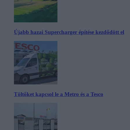
Újabb hazai Supercharger építése kezdődött el
Töltőket kapcsol le a Metro és a Tesco