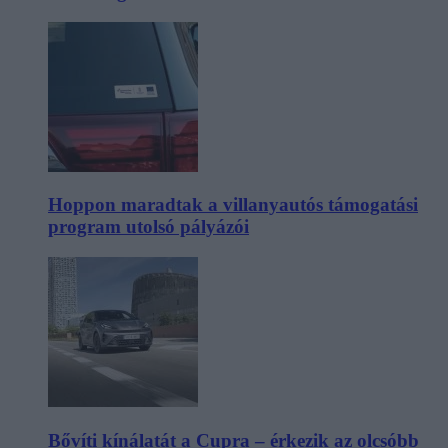
Hoppon maradtak a villanyautós támogatási
program utolsó pályázói
Bővíti kínálatát a Cupra – érkezik az olcsóbb