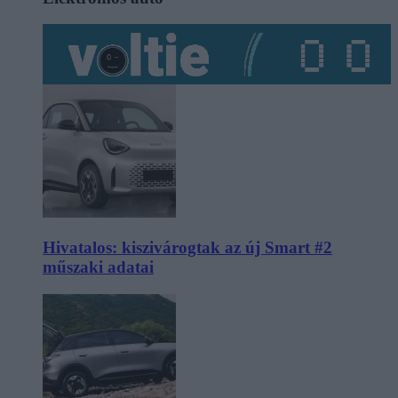
Hivatalos: kiszivárogtak az új Smart #2
műszaki adatai