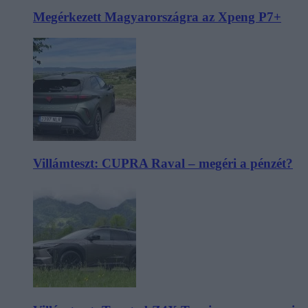
Megérkezett Magyarországra az Xpeng P7+
Villámteszt: CUPRA Raval – megéri a pénzét?