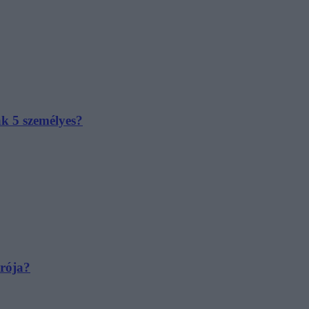
ak 5 személyes?
irója?