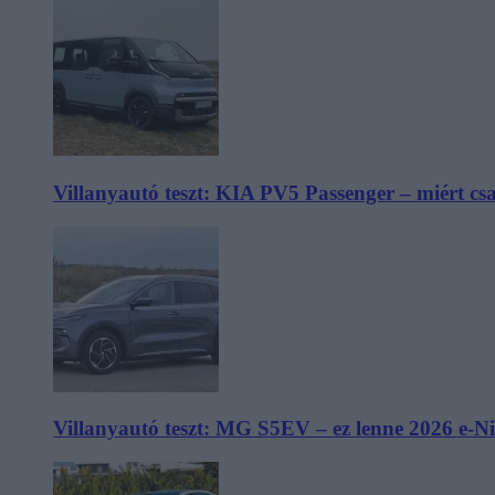
Villanyautó teszt: KIA PV5 Passenger – miért cs
Villanyautó teszt: MG S5EV – ez lenne 2026 e-N