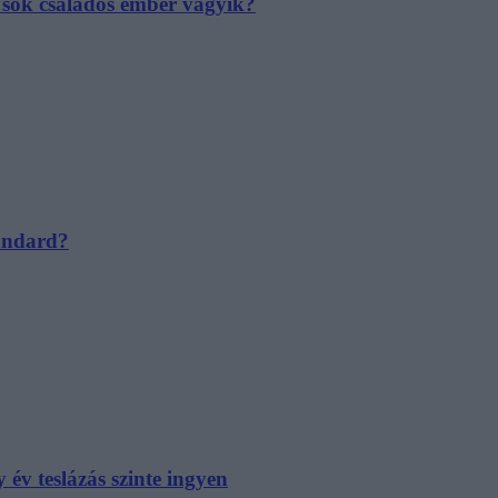
e sok családos ember vágyik?
tandard?
év teslázás szinte ingyen