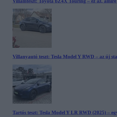
Villámteszt: Toyota bZ4X Touring – ez az, amir
Villanyautó teszt: Tesla Model Y RWD – az új s
Tartós teszt: Tesla Model Y LR RWD (2025) – egy 