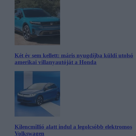
Két év sem kellett: máris nyugdíjba küldi utolsó
amerikai villanyautóját a Honda
Kilencmillió alatt indul a legolcsóbb elektromos
Volkswagen