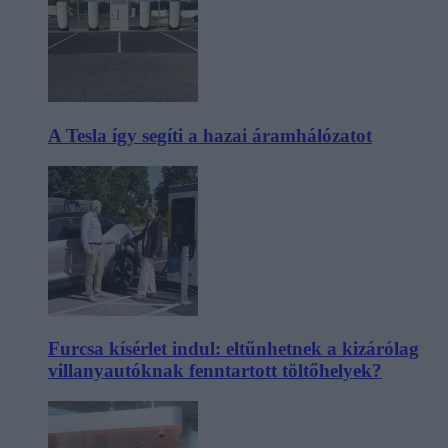
A Tesla így segíti a hazai áramhálózatot
Furcsa kísérlet indul: eltűnhetnek a kizárólag
villanyautóknak fenntartott töltőhelyek?