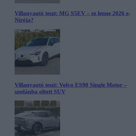
Villanyautó teszt: MG S5EV – ez lenne 2026 e-
Nirója?
Villanyautó teszt: Volvo ES90 Single Motor –
szedánba oltott SUV