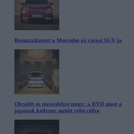
Bemutatkozott a Mercedes új városi SUV-ja
Olcsóbb és messzebbre megy: a BYD most a
japánok kedvenc autóit vette célba