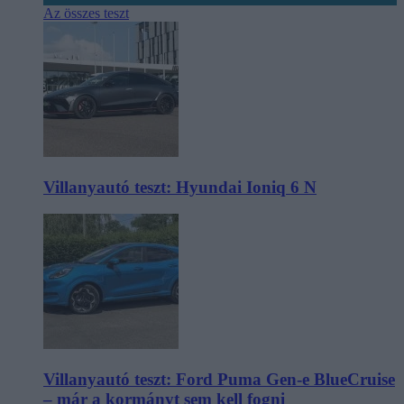
Az összes teszt
Villanyautó teszt: Hyundai Ioniq 6 N
Villanyautó teszt: Ford Puma Gen-e BlueCruise
– már a kormányt sem kell fogni