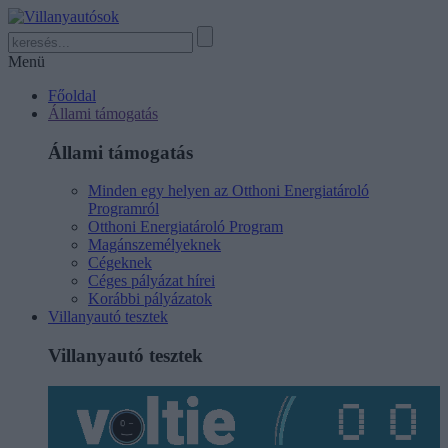
Menü
Főoldal
Állami támogatás
Állami támogatás
Minden egy helyen az Otthoni Energiatároló
Programról
Otthoni Energiatároló Program
Magánszemélyeknek
Cégeknek
Céges pályázat hírei
Korábbi pályázatok
Villanyautó tesztek
Villanyautó tesztek