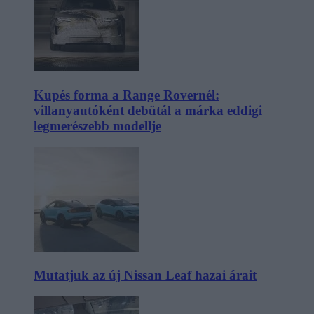
Kupés forma a Range Rovernél:
villanyautóként debütál a márka eddigi
legmerészebb modellje
Mutatjuk az új Nissan Leaf hazai árait