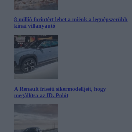
8 millió forintért lehet a miénk a legnépszerűbb
kínai villanyautó
A Renault frissíti sikermodelljeit, hogy
megállítsa az ID. Polót