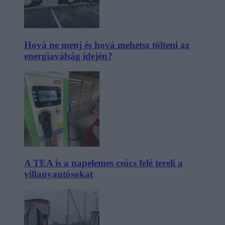
Hová ne menj és hová mehetsz tölteni az
energiaválság idején?
A TEA is a napelemes csúcs felé tereli a
villanyautósokat