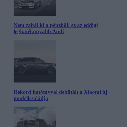
Nem zabál ki a pénzből: ez az eddigi
leghatékonyabb Audi
Rekord hatótávval debütált a Xiaomi új
modellcsaládja