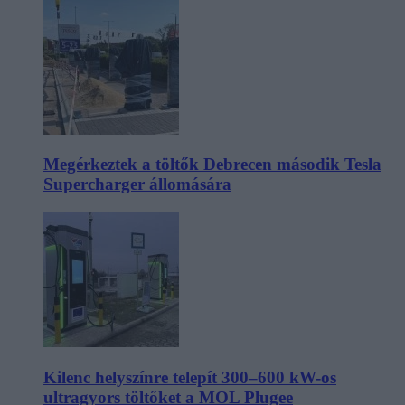
Megérkeztek a töltők Debrecen második Tesla
Supercharger állomására
Kilenc helyszínre telepít 300–600 kW-os
ultragyors töltőket a MOL Plugee