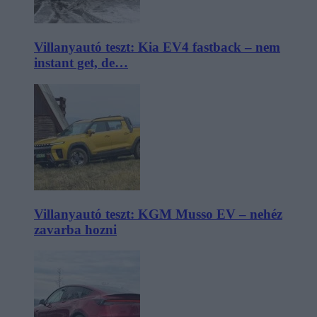
Villanyautó teszt: Kia EV4 fastback – nem
instant get, de…
Villanyautó teszt: KGM Musso EV – nehéz
zavarba hozni