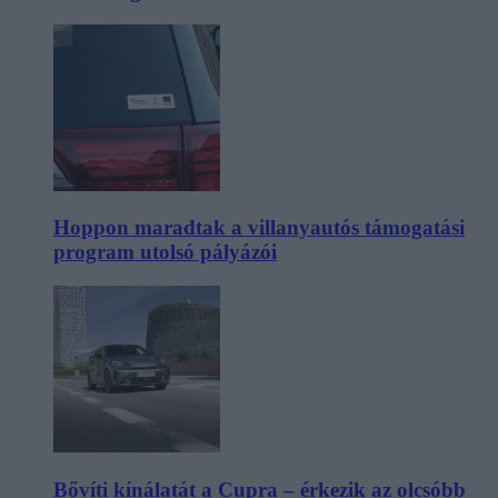
Hoppon maradtak a villanyautós támogatási
program utolsó pályázói
Bővíti kínálatát a Cupra – érkezik az olcsóbb