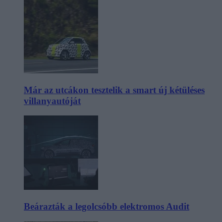
Már az utcákon tesztelik a smart új kétüléses
villanyautóját
Beárazták a legolcsóbb elektromos Audit