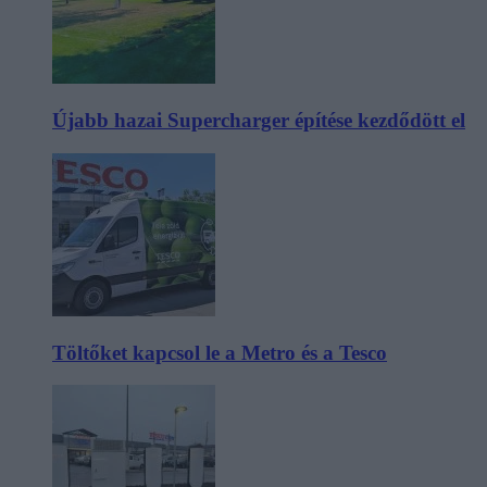
Újabb hazai Supercharger építése kezdődött el
Töltőket kapcsol le a Metro és a Tesco