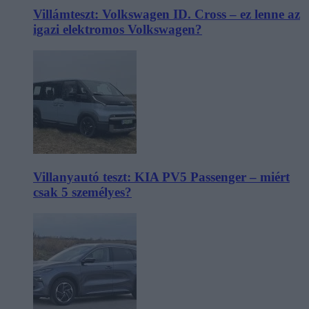
Villámteszt: Volkswagen ID. Cross – ez lenne az
igazi elektromos Volkswagen?
Villanyautó teszt: KIA PV5 Passenger – miért
csak 5 személyes?