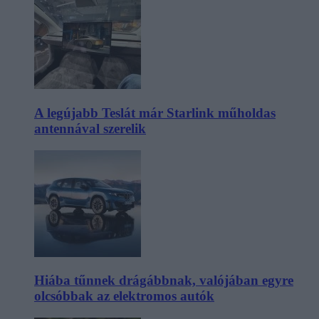
A legújabb Teslát már Starlink műholdas
antennával szerelik
Hiába tűnnek drágábbnak, valójában egyre
olcsóbbak az elektromos autók