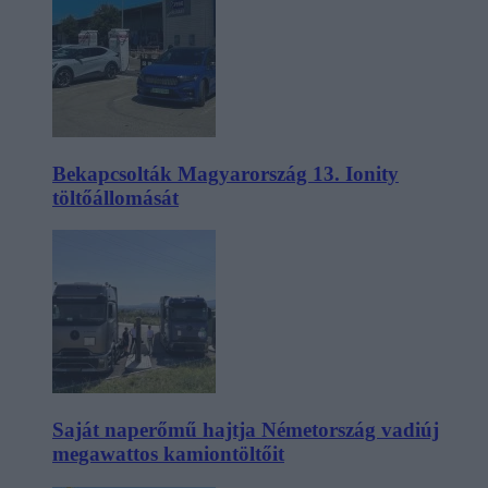
Bekapcsolták Magyarország 13. Ionity
töltőállomását
Saját naperőmű hajtja Németország vadiúj
megawattos kamiontöltőit