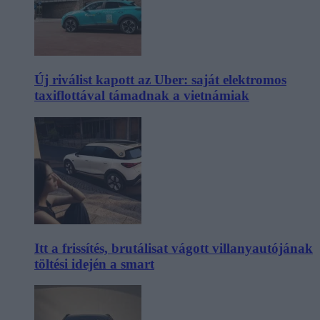
Új riválist kapott az Uber: saját elektromos
taxiflottával támadnak a vietnámiak
Itt a frissítés, brutálisat vágott villanyautójának
töltési idején a smart