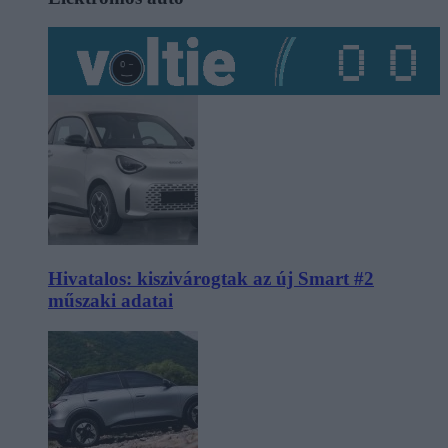
Hivatalos: kiszivárogtak az új Smart #2
műszaki adatai