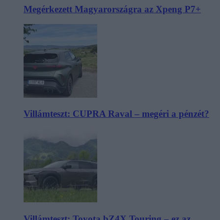
Megérkezett Magyarországra az Xpeng P7+
Villámteszt: CUPRA Raval – megéri a pénzét?
Villámteszt: Toyota bZ4X Touring – ez az,