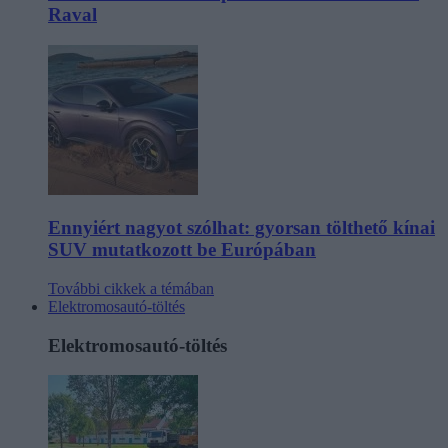
Raval
Ennyiért nagyot szólhat: gyorsan tölthető kínai
SUV mutatkozott be Európában
További cikkek a témában
Elektromosautó-töltés
Elektromosautó-töltés