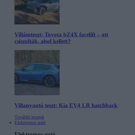
Villámteszt: Toyota bZ4X facelift – ott
csiszolták, ahol kellett?
Villanyautó teszt: Kia EV4 LR hatchback
További tesztek
Elektromos autó
Elektromos autó