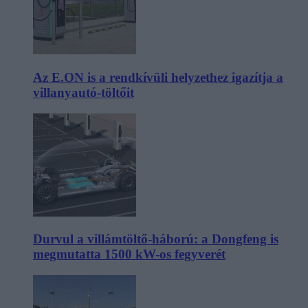
Az E.ON is a rendkívüli helyzethez igazítja a
villanyautó-töltőit
Durvul a villámtöltő-háború: a Dongfeng is
megmutatta 1500 kW-os fegyverét