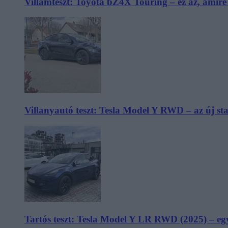
Villámteszt: Toyota bZ4X Touring – ez az, amir
Villanyautó teszt: Tesla Model Y RWD – az új s
Tartós teszt: Tesla Model Y LR RWD (2025) – egy 