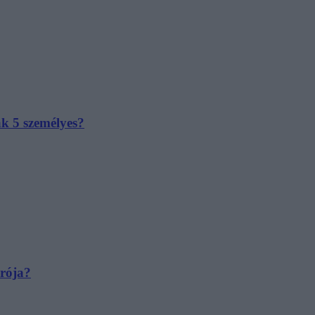
ak 5 személyes?
irója?