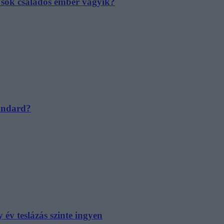
e sok családos ember vágyik?
tandard?
év teslázás szinte ingyen