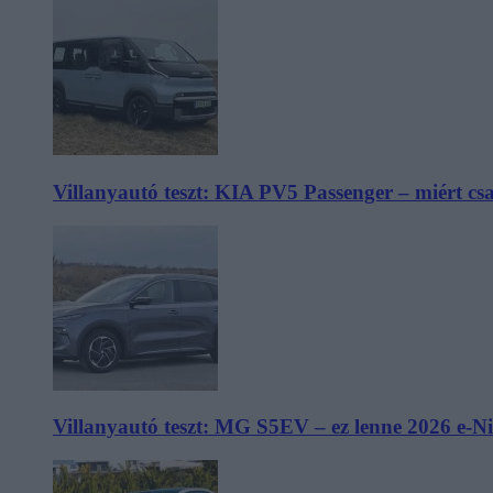
Villanyautó teszt: KIA PV5 Passenger – miért cs
Villanyautó teszt: MG S5EV – ez lenne 2026 e-N