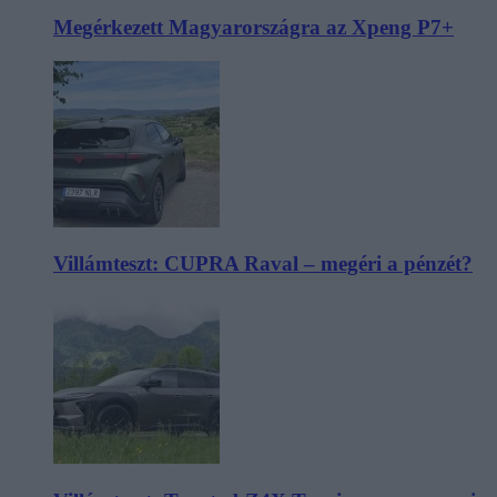
Megérkezett Magyarországra az Xpeng P7+
Villámteszt: CUPRA Raval – megéri a pénzét?