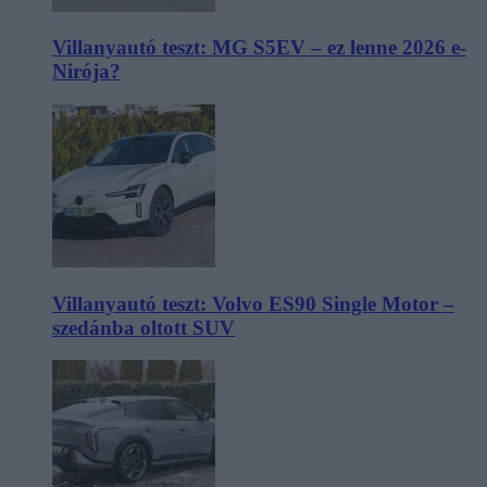
Villanyautó teszt: MG S5EV – ez lenne 2026 e-
Nirója?
Villanyautó teszt: Volvo ES90 Single Motor –
szedánba oltott SUV