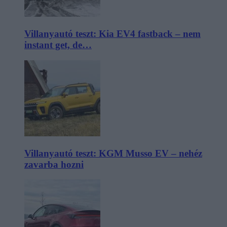
Villanyautó teszt: Kia EV4 fastback – nem
instant get, de…
Villanyautó teszt: KGM Musso EV – nehéz
zavarba hozni