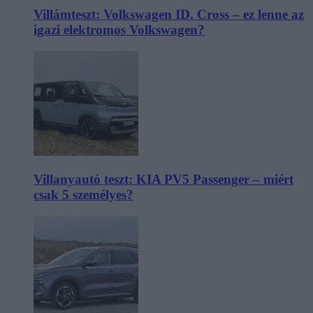
Villámteszt: Volkswagen ID. Cross – ez lenne az
igazi elektromos Volkswagen?
Villanyautó teszt: KIA PV5 Passenger – miért
csak 5 személyes?