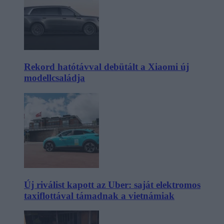
Rekord hatótávval debütált a Xiaomi új
modellcsaládja
Új riválist kapott az Uber: saját elektromos
taxiflottával támadnak a vietnámiak