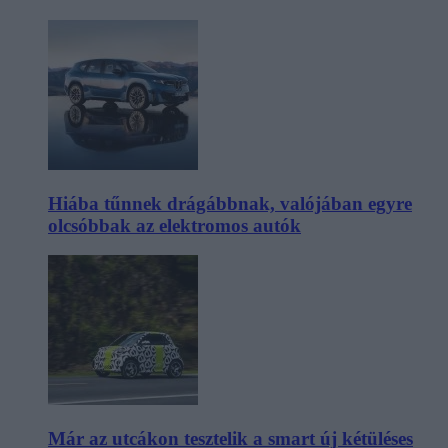
Hiába tűnnek drágábbnak, valójában egyre
olcsóbbak az elektromos autók
Már az utcákon tesztelik a smart új kétüléses