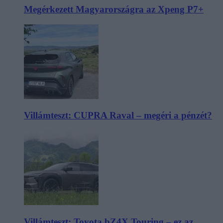
Megérkezett Magyarországra az Xpeng P7+
Villámteszt: CUPRA Raval – megéri a pénzét?
Villámteszt: Toyota bZ4X Touring – ez az,