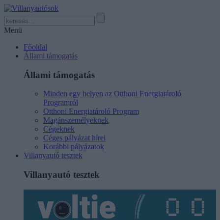
Menü
Főoldal
Állami támogatás
Állami támogatás
Minden egy helyen az Otthoni Energiatároló
Programról
Otthoni Energiatároló Program
Magánszemélyeknek
Cégeknek
Céges pályázat hírei
Korábbi pályázatok
Villanyautó tesztek
Villanyautó tesztek