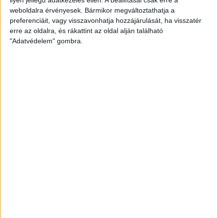
amerikai villanyautóját a Honda
weboldalra érvényesek. Bármikor megváltoztathatja a
preferenciáit, vagy visszavonhatja hozzájárulását, ha visszatér
erre az oldalra, és rákattint az oldal alján található
"Adatvédelem" gombra.
Kilencmillió alatt indul a legolcsóbb elektromos
Volkswagen