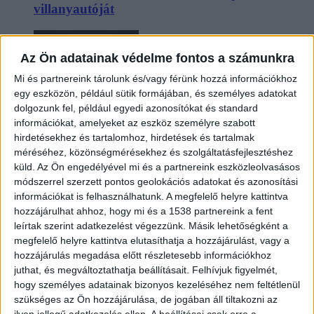
villanyautóját
Az Ön adatainak védelme fontos a számunkra
Mi és partnereink tárolunk és/vagy férünk hozzá információkhoz
egy eszközön, például sütik formájában, és személyes adatokat
dolgozunk fel, például egyedi azonosítókat és standard
információkat, amelyeket az eszköz személyre szabott
hirdetésekhez és tartalomhoz, hirdetések és tartalmak
méréséhez, közönségmérésekhez és szolgáltatásfejlesztéshez
Beárazták a legolcsóbb elektromos Audit
küld.
Az Ön engedélyével mi és a partnereink eszközleolvasásos
módszerrel szerzett pontos geolokációs adatokat és azonosítási
információkat is felhasználhatunk. A megfelelő helyre kattintva
hozzájárulhat ahhoz, hogy mi és a 1538 partnereink a fent
leírtak szerint adatkezelést végezzünk. Másik lehetőségként a
megfelelő helyre kattintva elutasíthatja a hozzájárulást, vagy a
hozzájárulás megadása előtt részletesebb információkhoz
juthat, és megváltoztathatja beállításait.
Felhívjuk figyelmét,
hogy személyes adatainak bizonyos kezeléséhez nem feltétlenül
szükséges az Ön hozzájárulása, de jogában áll tiltakozni az
Két év sem kellett: máris nyugdíjba küldi utolsó
ilyen jellegű adatkezelés ellen. A beállításai csak erre a