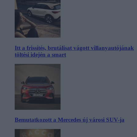
Itt a frissítés, brutálisat vágott villanyautójának
töltési idején a smart
Bemutatkozott a Mercedes új városi SUV-ja