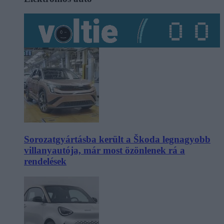
Sorozatgyártásba került a Škoda legnagyobb
villanyautója, már most özönlenek rá a
rendelések