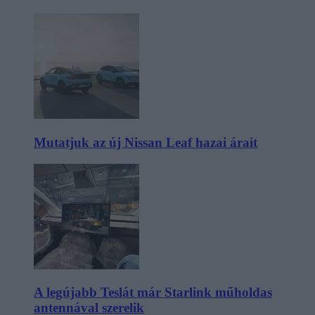
Mutatjuk az új Nissan Leaf hazai árait
A legújabb Teslát már Starlink műholdas
antennával szerelik