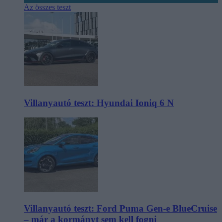
Az összes teszt
Villanyautó teszt: Hyundai Ioniq 6 N
Villanyautó teszt: Ford Puma Gen-e BlueCruise
– már a kormányt sem kell fogni