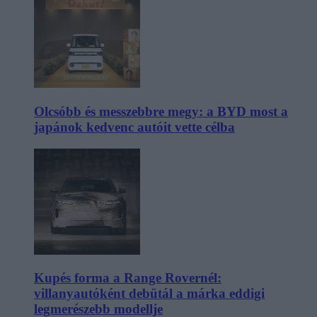
Olcsóbb és messzebbre megy: a BYD most a
japánok kedvenc autóit vette célba
Kupés forma a Range Rovernél:
villanyautóként debütál a márka eddigi
legmerészebb modellje