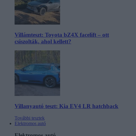
Villámteszt: Toyota bZ4X facelift – ott
csiszolták, ahol kellett?
Villanyautó teszt: Kia EV4 LR hatchback
További tesztek
Elektromos autó
Elektromos autó