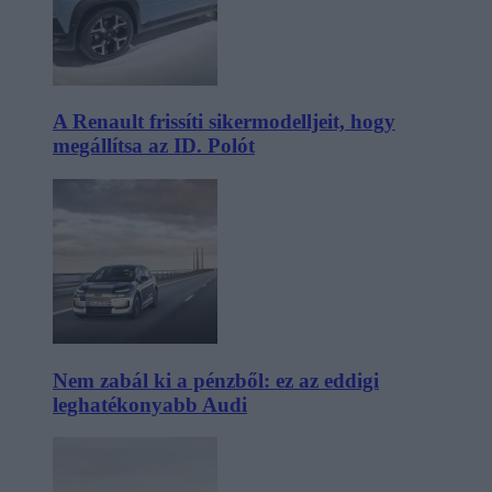
A Renault frissíti sikermodelljeit, hogy
megállítsa az ID. Polót
Nem zabál ki a pénzből: ez az eddigi
leghatékonyabb Audi