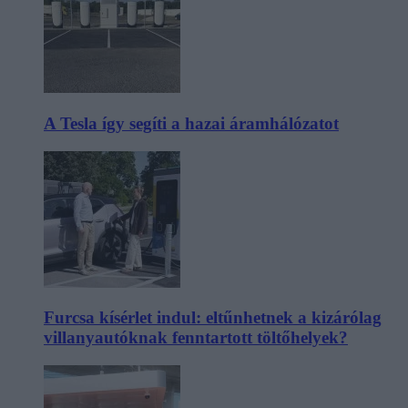
A Tesla így segíti a hazai áramhálózatot
Furcsa kísérlet indul: eltűnhetnek a kizárólag
villanyautóknak fenntartott töltőhelyek?