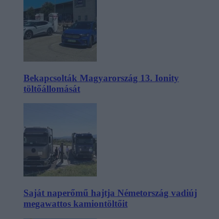
Bekapcsolták Magyarország 13. Ionity
töltőállomását
Saját naperőmű hajtja Németország vadiúj
megawattos kamiontöltőit