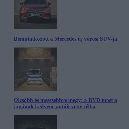
Bemutatkozott a Mercedes új városi SUV-ja
Olcsóbb és messzebbre megy: a BYD most a
japánok kedvenc autóit vette célba