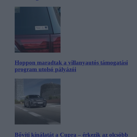
Hoppon maradtak a villanyautós támogatási
program utolsó pályázói
Bővíti kínálatát a Cupra – érkezik az olcsóbb