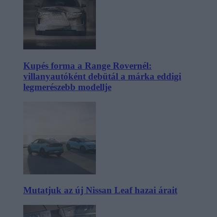
Kupés forma a Range Rovernél:
villanyautóként debütál a márka eddigi
legmerészebb modellje
Mutatjuk az új Nissan Leaf hazai árait