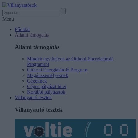
Menü
Főoldal
Állami támogatás
Állami támogatás
Minden egy helyen az Otthoni Energiatároló
Programról
Otthoni Energiatároló Program
Magánszemélyeknek
Cégeknek
Céges pályázat hírei
Korábbi pályázatok
Villanyautó tesztek
Villanyautó tesztek