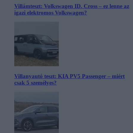
Villámteszt: Volkswagen ID. Cross – ez lenne az
igazi elektromos Volkswagen?
Villanyautó teszt: KIA PV5 Passenger – miért
csak 5 személyes?