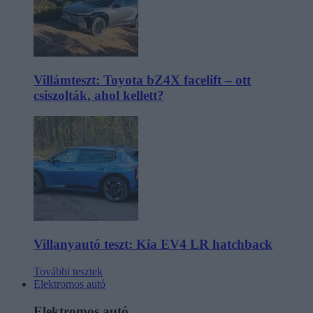
Villámteszt: Toyota bZ4X facelift – ott
csiszolták, ahol kellett?
Villanyautó teszt: Kia EV4 LR hatchback
További tesztek
Elektromos autó
Elektromos autó