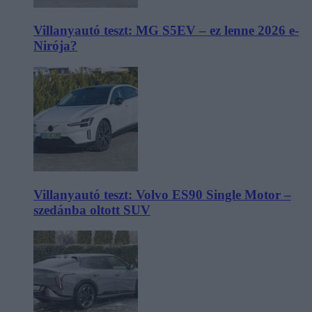
Villanyautó teszt: MG S5EV – ez lenne 2026 e-
Nirója?
Villanyautó teszt: Volvo ES90 Single Motor –
szedánba oltott SUV