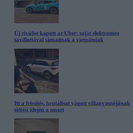
Új riválist kapott az Uber: saját elektromos
taxiflottával támadnak a vietnámiak
Itt a frissítés, brutálisat vágott villanyautójának
töltési idején a smart