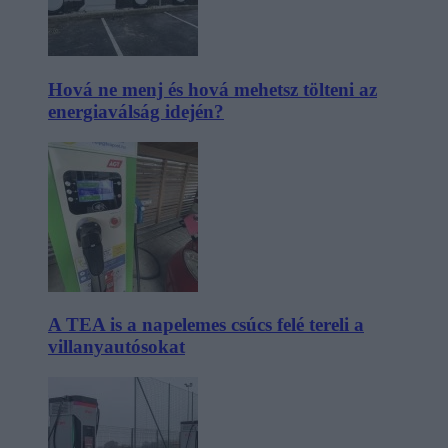
Hová ne menj és hová mehetsz tölteni az
energiaválság idején?
A TEA is a napelemes csúcs felé tereli a
villanyautósokat