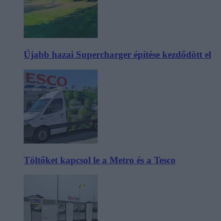
Újabb hazai Supercharger építése kezdődött el
Töltőket kapcsol le a Metro és a Tesco