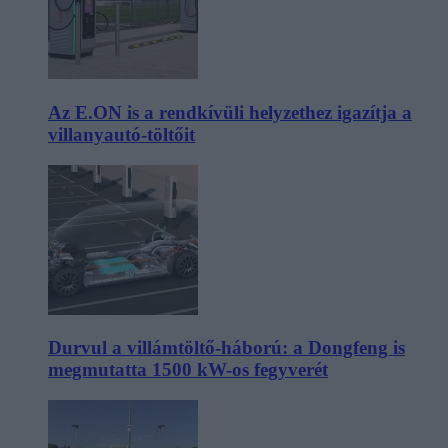
Az E.ON is a rendkívüli helyzethez igazítja a
villanyautó-töltőit
Durvul a villámtöltő-háború: a Dongfeng is
megmutatta 1500 kW-os fegyverét