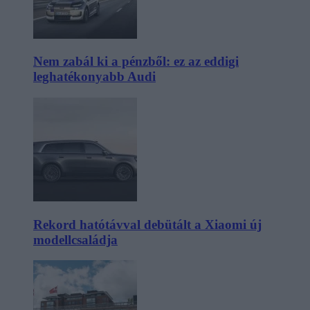
Nem zabál ki a pénzből: ez az eddigi
leghatékonyabb Audi
Rekord hatótávval debütált a Xiaomi új
modellcsaládja