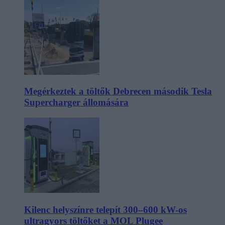
Megérkeztek a töltők Debrecen második Tesla
Supercharger állomására
Kilenc helyszínre telepít 300–600 kW-os
ultragyors töltőket a MOL Plugee