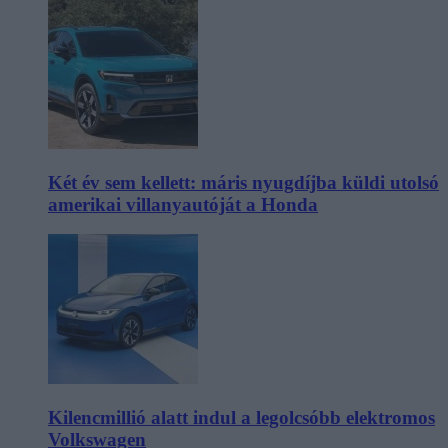
Két év sem kellett: máris nyugdíjba küldi utolsó
amerikai villanyautóját a Honda
Kilencmillió alatt indul a legolcsóbb elektromos
Volkswagen