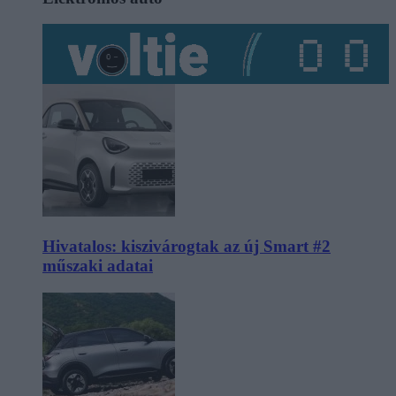
Hivatalos: kiszivárogtak az új Smart #2
műszaki adatai