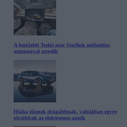
A legújabb Teslát már Starlink műholdas
antennával szerelik
Hiába tűnnek drágábbnak, valójában egyre
olcsóbbak az elektromos autók