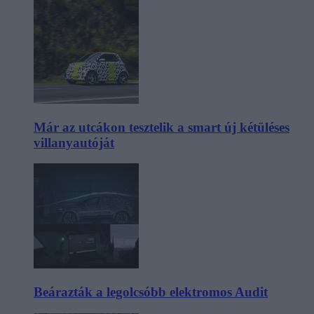
Már az utcákon tesztelik a smart új kétüléses
villanyautóját
Beárazták a legolcsóbb elektromos Audit