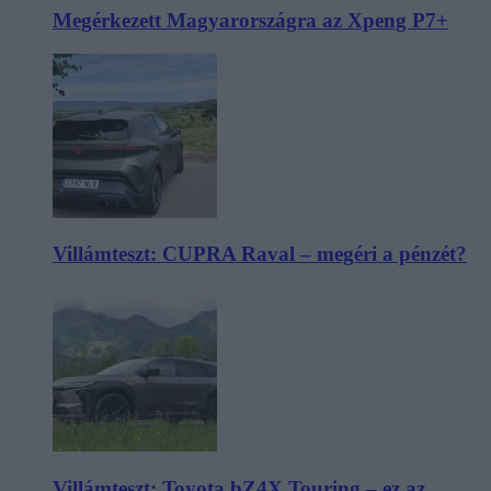
Megérkezett Magyarországra az Xpeng P7+
Villámteszt: CUPRA Raval – megéri a pénzét?
Villámteszt: Toyota bZ4X Touring – ez az,