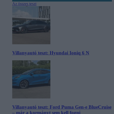
Az összes teszt
Villanyautó teszt: Hyundai Ioniq 6 N
Villanyautó teszt: Ford Puma Gen-e BlueCruise
– már a kormányt sem kell fogni