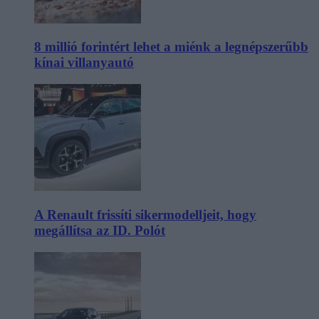
8 millió forintért lehet a miénk a legnépszerűbb
kínai villanyautó
A Renault frissíti sikermodelljeit, hogy
megállítsa az ID. Polót