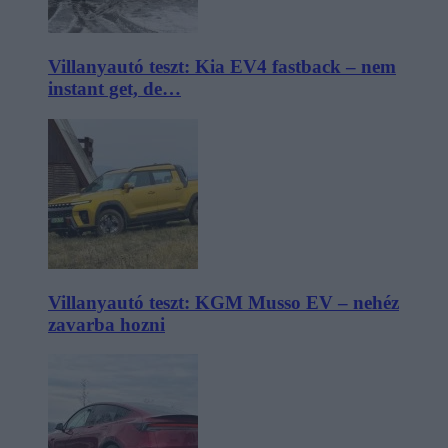
Villanyautó teszt: Kia EV4 fastback – nem
instant get, de…
Villanyautó teszt: KGM Musso EV – nehéz
zavarba hozni