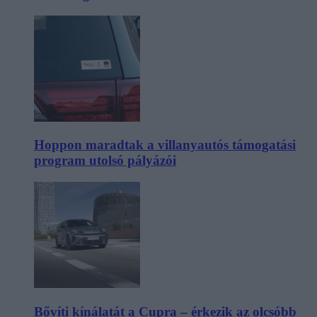
Hoppon maradtak a villanyautós támogatási
program utolsó pályázói
Bővíti kínálatát a Cupra – érkezik az olcsóbb