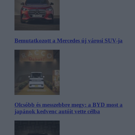
Bemutatkozott a Mercedes új városi SUV-ja
Olcsóbb és messzebbre megy: a BYD most a
japánok kedvenc autóit vette célba