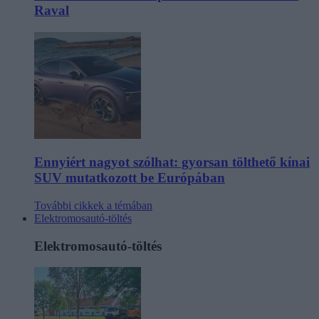
Raval
Ennyiért nagyot szólhat: gyorsan tölthető kínai
SUV mutatkozott be Európában
További cikkek a témában
Elektromosautó-töltés
Elektromosautó-töltés