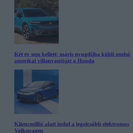
Két év sem kellett: máris nyugdíjba küldi utolsó
amerikai villanyautóját a Honda
Kilencmillió alatt indul a legolcsóbb elektromos
Volkswagen