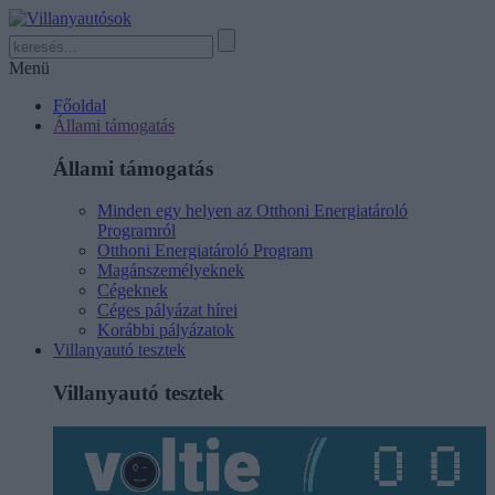
Menü
Főoldal
Állami támogatás
Állami támogatás
Minden egy helyen az Otthoni Energiatároló
Programról
Otthoni Energiatároló Program
Magánszemélyeknek
Cégeknek
Céges pályázat hírei
Korábbi pályázatok
Villanyautó tesztek
Villanyautó tesztek