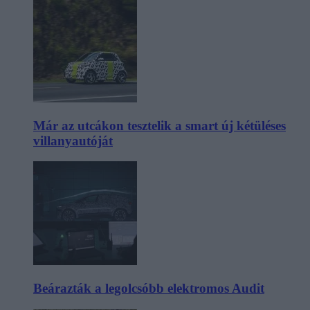
Már az utcákon tesztelik a smart új kétüléses
villanyautóját
Beárazták a legolcsóbb elektromos Audit