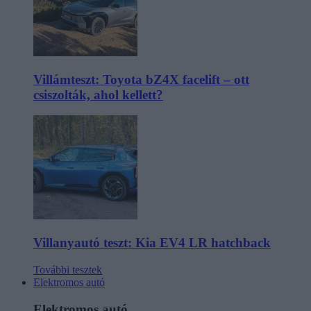
Villámteszt: Toyota bZ4X facelift – ott
csiszolták, ahol kellett?
Villanyautó teszt: Kia EV4 LR hatchback
További tesztek
Elektromos autó
Elektromos autó