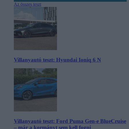
Az összes teszt
Villanyautó teszt: Hyundai Ioniq 6 N
Villanyautó teszt: Ford Puma Gen-e BlueCruise
– már a kormányt sem kell fogni