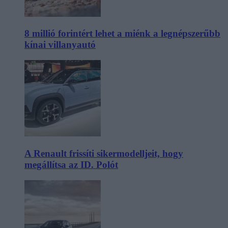
8 millió forintért lehet a miénk a legnépszerűbb
kínai villanyautó
A Renault frissíti sikermodelljeit, hogy
megállítsa az ID. Polót