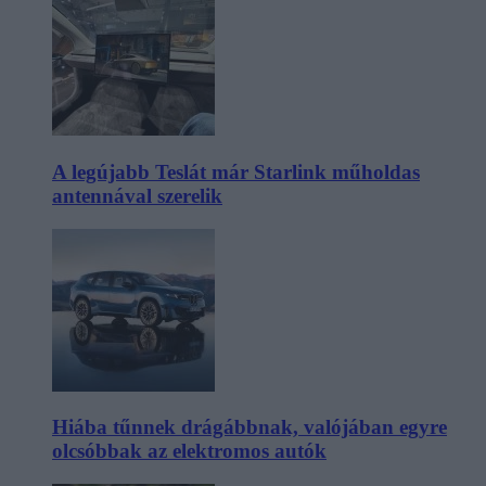
A legújabb Teslát már Starlink műholdas
antennával szerelik
Hiába tűnnek drágábbnak, valójában egyre
olcsóbbak az elektromos autók