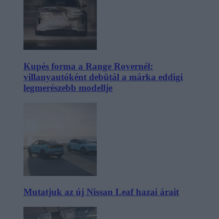
Kupés forma a Range Rovernél:
villanyautóként debütál a márka eddigi
legmerészebb modellje
Mutatjuk az új Nissan Leaf hazai árait