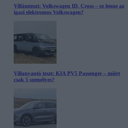
Villámteszt: Volkswagen ID. Cross – ez lenne az
igazi elektromos Volkswagen?
Villanyautó teszt: KIA PV5 Passenger – miért
csak 5 személyes?