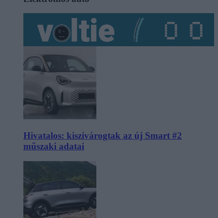
Hivatalos: kiszivárogtak az új Smart #2
műszaki adatai