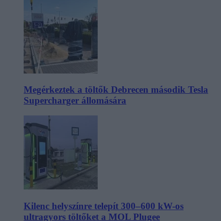
Megérkeztek a töltők Debrecen második Tesla
Supercharger állomására
Kilenc helyszínre telepít 300–600 kW-os
ultragyors töltőket a MOL Plugee