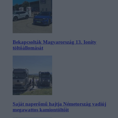
Bekapcsolták Magyarország 13. Ionity
töltőállomását
Saját naperőmű hajtja Németország vadiúj
megawattos kamiontöltőit