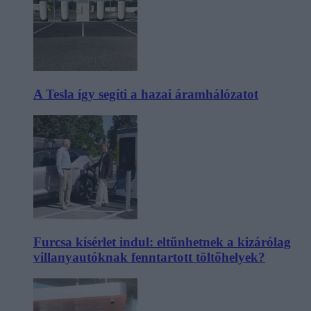
A Tesla így segíti a hazai áramhálózatot
Furcsa kísérlet indul: eltűnhetnek a kizárólag
villanyautóknak fenntartott töltőhelyek?