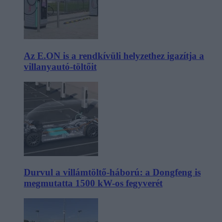
Az E.ON is a rendkívüli helyzethez igazítja a
villanyautó-töltőit
Durvul a villámtöltő-háború: a Dongfeng is
megmutatta 1500 kW-os fegyverét