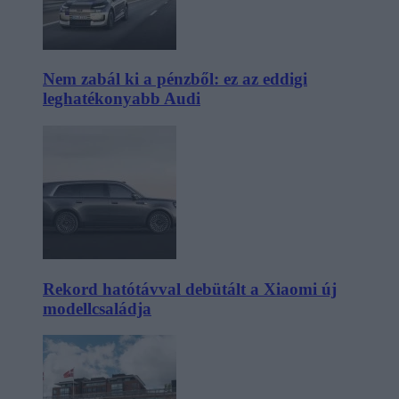
Nem zabál ki a pénzből: ez az eddigi
leghatékonyabb Audi
Rekord hatótávval debütált a Xiaomi új
modellcsaládja