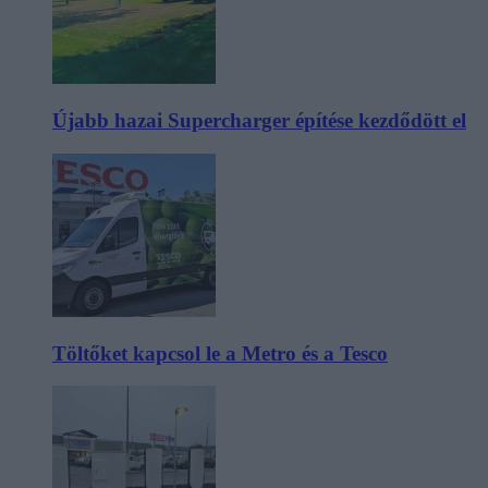
Újabb hazai Supercharger építése kezdődött el
Töltőket kapcsol le a Metro és a Tesco