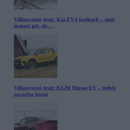
Villanyautó teszt: Kia EV4 fastback – nem
instant get, de…
Villanyautó teszt: KGM Musso EV – nehéz
zavarba hozni