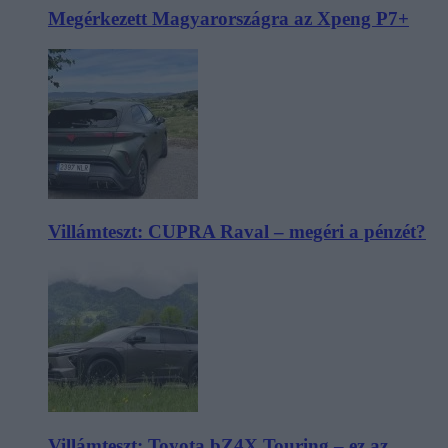
Megérkezett Magyarországra az Xpeng P7+
Villámteszt: CUPRA Raval – megéri a pénzét?
Villámteszt: Toyota bZ4X Touring – ez az,