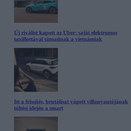
Új riválist kapott az Uber: saját elektromos
taxiflottával támadnak a vietnámiak
Itt a frissítés, brutálisat vágott villanyautójának
töltési idején a smart