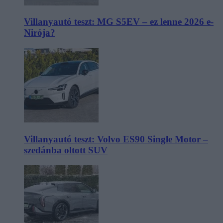
Villanyautó teszt: MG S5EV – ez lenne 2026 e-
Nirója?
Villanyautó teszt: Volvo ES90 Single Motor –
szedánba oltott SUV