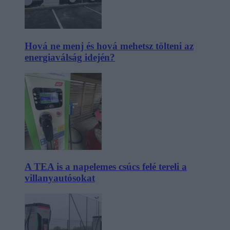
Hová ne menj és hová mehetsz tölteni az
energiaválság idején?
A TEA is a napelemes csúcs felé tereli a
villanyautósokat