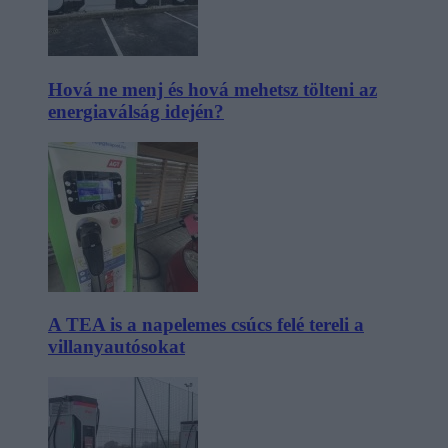
Hová ne menj és hová mehetsz tölteni az
energiaválság idején?
A TEA is a napelemes csúcs felé tereli a
villanyautósokat