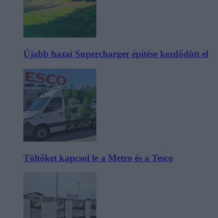
Újabb hazai Supercharger építése kezdődött el
Töltőket kapcsol le a Metro és a Tesco