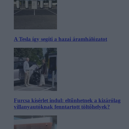
A Tesla így segíti a hazai áramhálózatot
Furcsa kísérlet indul: eltűnhetnek a kizárólag
villanyautóknak fenntartott töltőhelyek?