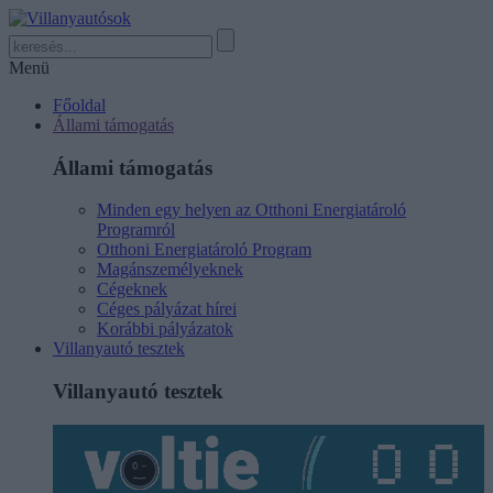
Menü
Főoldal
Állami támogatás
Állami támogatás
Minden egy helyen az Otthoni Energiatároló
Programról
Otthoni Energiatároló Program
Magánszemélyeknek
Cégeknek
Céges pályázat hírei
Korábbi pályázatok
Villanyautó tesztek
Villanyautó tesztek