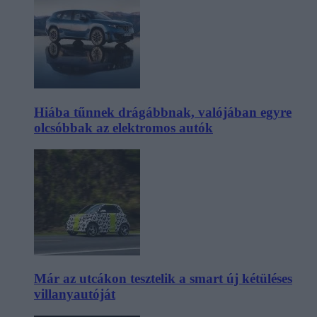
Hiába tűnnek drágábbnak, valójában egyre
olcsóbbak az elektromos autók
Már az utcákon tesztelik a smart új kétüléses
villanyautóját