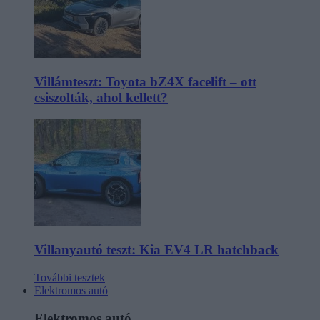
Villámteszt: Toyota bZ4X facelift – ott
csiszolták, ahol kellett?
Villanyautó teszt: Kia EV4 LR hatchback
További tesztek
Elektromos autó
Elektromos autó