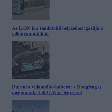
Az E.ON is a rendkívüli helyzethez igazítja a
villanyautó-töltőit
Durvul a villámtöltő-háború: a Dongfeng is
megmutatta 1500 kW-os fegyverét