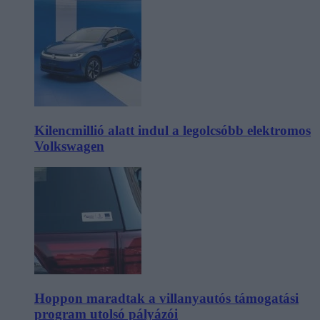
Kilencmillió alatt indul a legolcsóbb elektromos
Volkswagen
Hoppon maradtak a villanyautós támogatási
program utolsó pályázói