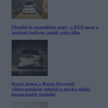
Olcsóbb és messzebbre megy: a BYD most a
japánok kedvenc autóit vette célba
Kupés forma a Range Rovernél:
villanyautóként debütál a márka eddigi
legmerészebb modellje