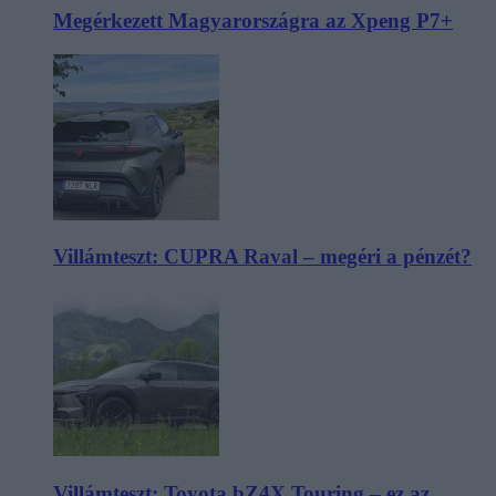
Megérkezett Magyarországra az Xpeng P7+
Villámteszt: CUPRA Raval – megéri a pénzét?
Villámteszt: Toyota bZ4X Touring – ez az,