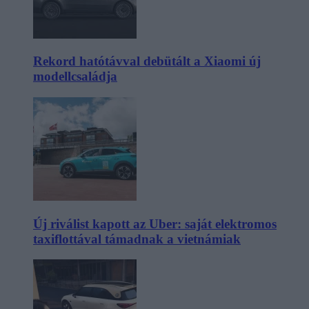
Rekord hatótávval debütált a Xiaomi új
modellcsaládja
Új riválist kapott az Uber: saját elektromos
taxiflottával támadnak a vietnámiak