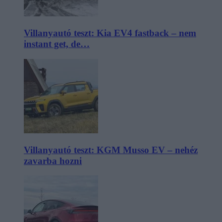
Villanyautó teszt: Kia EV4 fastback – nem
instant get, de…
Villanyautó teszt: KGM Musso EV – nehéz
zavarba hozni