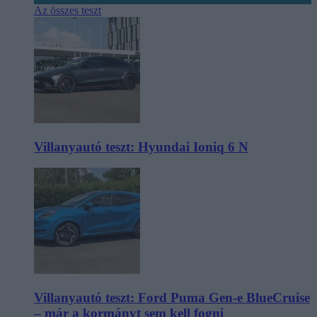
Az összes teszt
Villanyautó teszt: Hyundai Ioniq 6 N
Villanyautó teszt: Ford Puma Gen-e BlueCruise
– már a kormányt sem kell fogni