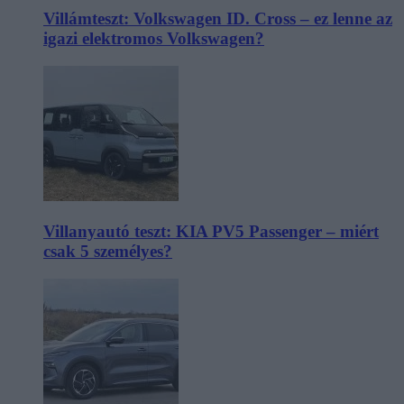
Villámteszt: Volkswagen ID. Cross – ez lenne az
igazi elektromos Volkswagen?
Villanyautó teszt: KIA PV5 Passenger – miért
csak 5 személyes?