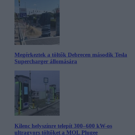
Megérkeztek a töltők Debrecen második Tesla
Supercharger állomására
Kilenc helyszínre telepít 300–600 kW-os
ultragyors töltőket a MOL Plugee