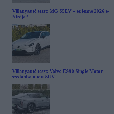
Villanyautó teszt: MG S5EV – ez lenne 2026 e-
Nirója?
Villanyautó teszt: Volvo ES90 Single Motor –
szedánba oltott SUV