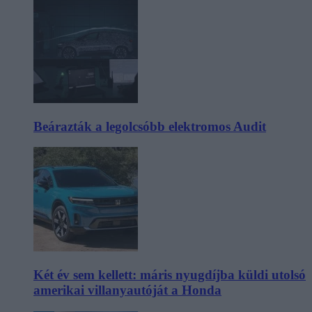
Beárazták a legolcsóbb elektromos Audit
Két év sem kellett: máris nyugdíjba küldi utolsó
amerikai villanyautóját a Honda