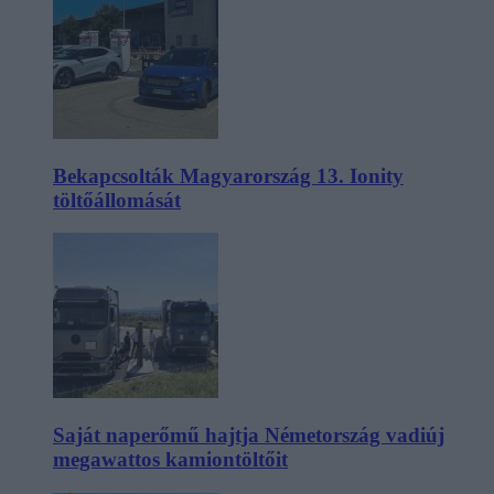
Bekapcsolták Magyarország 13. Ionity
töltőállomását
Saját naperőmű hajtja Németország vadiúj
megawattos kamiontöltőit