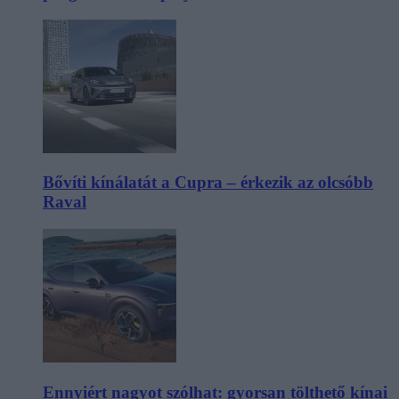
Bővíti kínálatát a Cupra – érkezik az olcsóbb
Raval
Ennyiért nagyot szólhat: gyorsan tölthető kínai