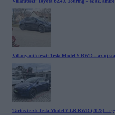
Villámteszt: Toyota bZ4X Touring – ez az, amir
Villanyautó teszt: Tesla Model Y RWD – az új s
Tartós teszt: Tesla Model Y LR RWD (2025) – egy 