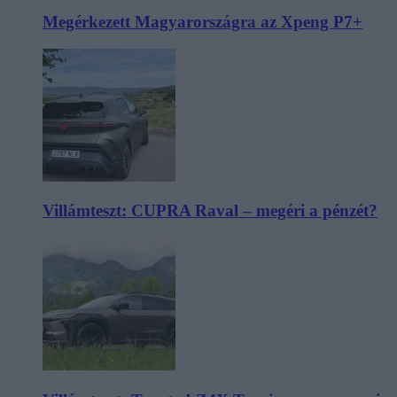
Megérkezett Magyarországra az Xpeng P7+
Villámteszt: CUPRA Raval – megéri a pénzét?