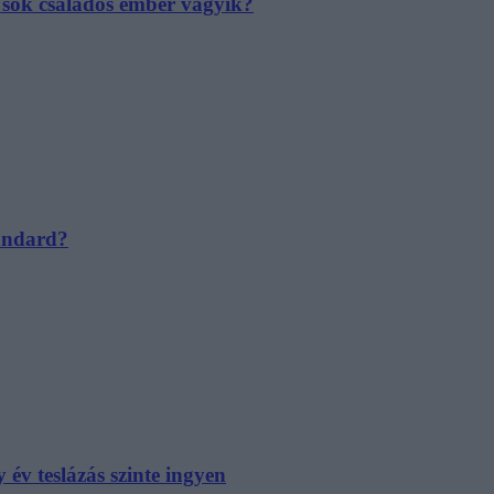
e sok családos ember vágyik?
tandard?
év teslázás szinte ingyen