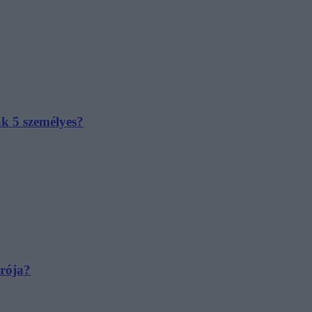
ak 5 személyes?
irója?