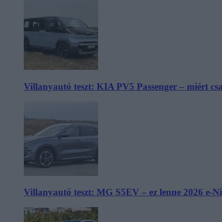
Villanyautó teszt: KIA PV5 Passenger – miért cs
Villanyautó teszt: MG S5EV – ez lenne 2026 e-N