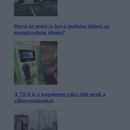
Hová ne menj és hová mehetsz tölteni az
energiaválság idején?
A TEA is a napelemes csúcs felé tereli a
villanyautósokat