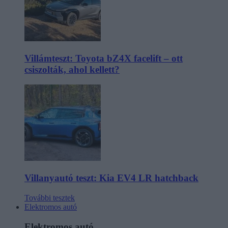
Villámteszt: Toyota bZ4X facelift – ott
csiszolták, ahol kellett?
Villanyautó teszt: Kia EV4 LR hatchback
További tesztek
Elektromos autó
Elektromos autó