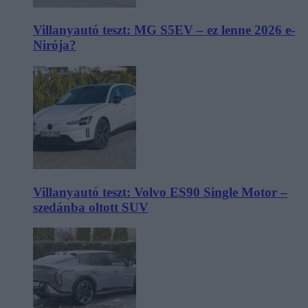
Villanyautó teszt: MG S5EV – ez lenne 2026 e-
Nirója?
Villanyautó teszt: Volvo ES90 Single Motor –
szedánba oltott SUV