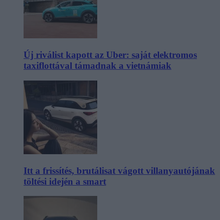
Új riválist kapott az Uber: saját elektromos
taxiflottával támadnak a vietnámiak
Itt a frissítés, brutálisat vágott villanyautójának
töltési idején a smart