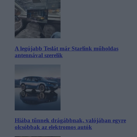
A legújabb Teslát már Starlink műholdas
antennával szerelik
Hiába tűnnek drágábbnak, valójában egyre
olcsóbbak az elektromos autók