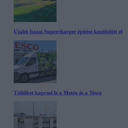
Újabb hazai Supercharger építése kezdődött el
Töltőket kapcsol le a Metro és a Tesco