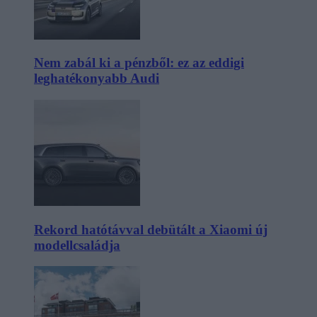
Nem zabál ki a pénzből: ez az eddigi
leghatékonyabb Audi
Rekord hatótávval debütált a Xiaomi új
modellcsaládja