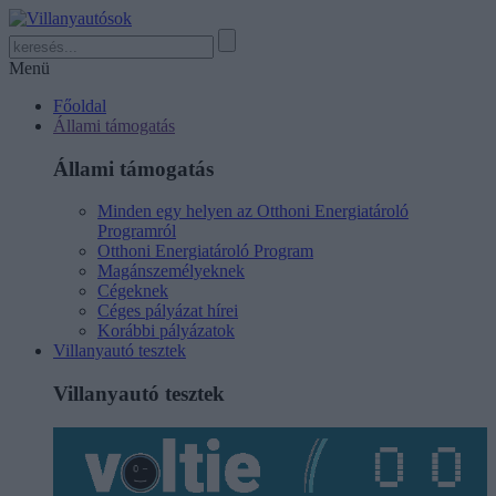
Menü
Főoldal
Állami támogatás
Állami támogatás
Minden egy helyen az Otthoni Energiatároló
Programról
Otthoni Energiatároló Program
Magánszemélyeknek
Cégeknek
Céges pályázat hírei
Korábbi pályázatok
Villanyautó tesztek
Villanyautó tesztek