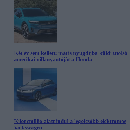
Két év sem kellett: máris nyugdíjba küldi utolsó
amerikai villanyautóját a Honda
Kilencmillió alatt indul a legolcsóbb elektromos
Volkswagen