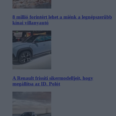
8 millió forintért lehet a miénk a legnépszerűbb
kínai villanyautó
A Renault frissíti sikermodelljeit, hogy
megállítsa az ID. Polót