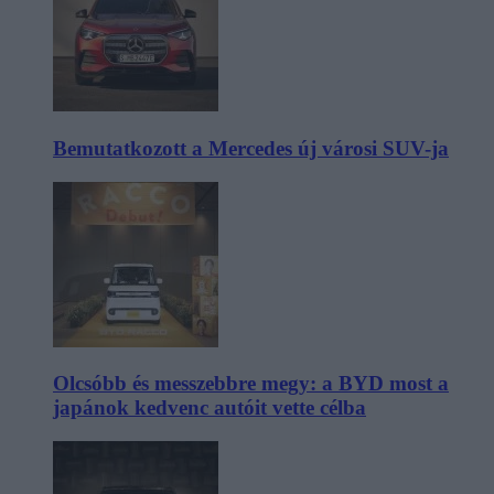
Bemutatkozott a Mercedes új városi SUV-ja
Olcsóbb és messzebbre megy: a BYD most a
japánok kedvenc autóit vette célba