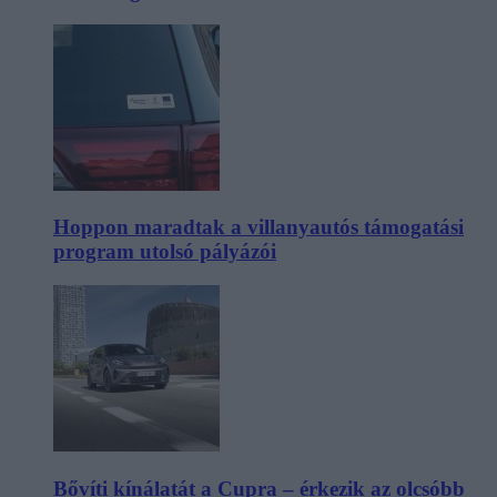
Hoppon maradtak a villanyautós támogatási
program utolsó pályázói
Bővíti kínálatát a Cupra – érkezik az olcsóbb