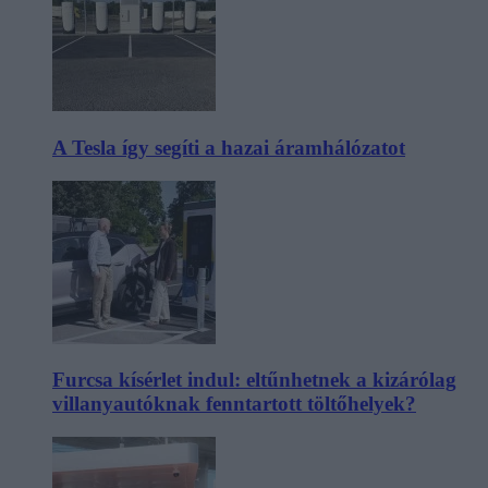
A Tesla így segíti a hazai áramhálózatot
Furcsa kísérlet indul: eltűnhetnek a kizárólag
villanyautóknak fenntartott töltőhelyek?