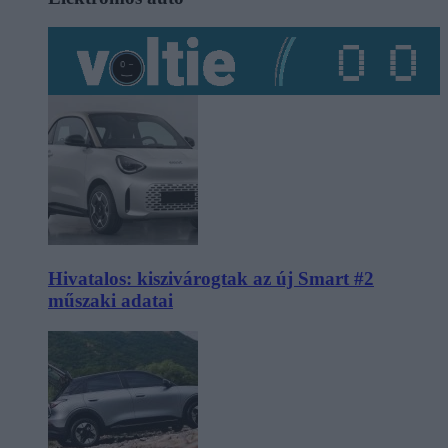
Hivatalos: kiszivárogtak az új Smart #2
műszaki adatai