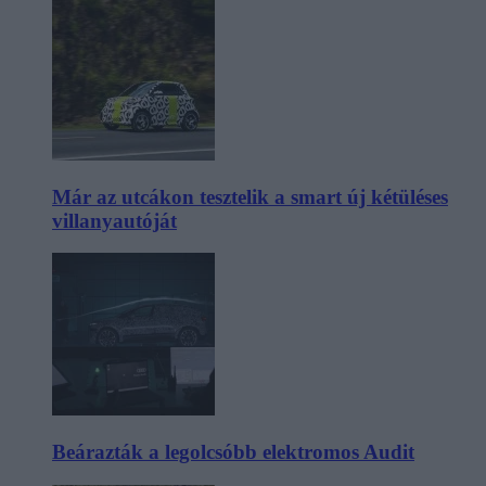
Már az utcákon tesztelik a smart új kétüléses
villanyautóját
Beárazták a legolcsóbb elektromos Audit