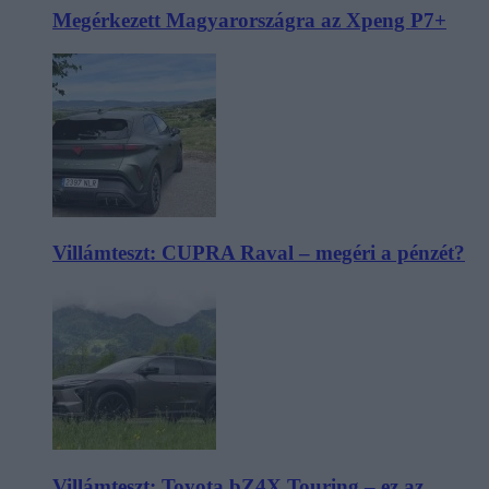
Megérkezett Magyarországra az Xpeng P7+
Villámteszt: CUPRA Raval – megéri a pénzét?
Villámteszt: Toyota bZ4X Touring – ez az,