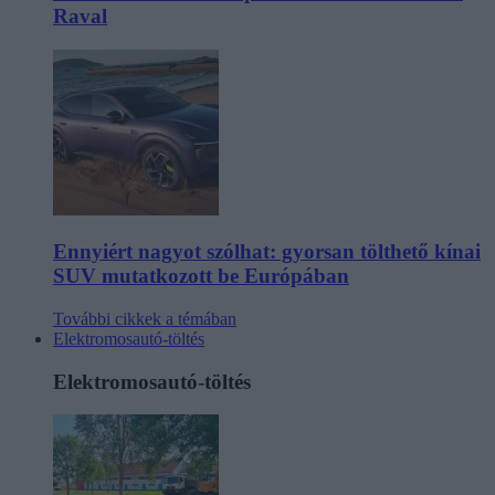
Raval
Ennyiért nagyot szólhat: gyorsan tölthető kínai
SUV mutatkozott be Európában
További cikkek a témában
Elektromosautó-töltés
Elektromosautó-töltés