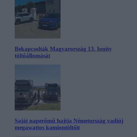
Bekapcsolták Magyarország 13. Ionity
töltőállomását
Saját naperőmű hajtja Németország vadiúj
megawattos kamiontöltőit