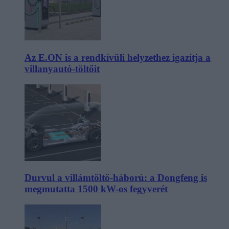
Az E.ON is a rendkívüli helyzethez igazítja a
villanyautó-töltőit
Durvul a villámtöltő-háború: a Dongfeng is
megmutatta 1500 kW-os fegyverét