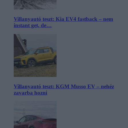
Villanyautó teszt: Kia EV4 fastback – nem
instant get, de…
Villanyautó teszt: KGM Musso EV – nehéz
zavarba hozni