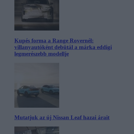
Kupés forma a Range Rovernél:
villanyautóként debütál a márka eddigi
legmerészebb modellje
Mutatjuk az új Nissan Leaf hazai árait