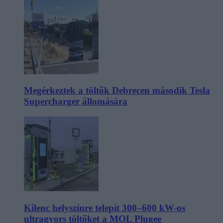
Megérkeztek a töltők Debrecen második Tesla
Supercharger állomására
Kilenc helyszínre telepít 300–600 kW-os
ultragyors töltőket a MOL Plugee