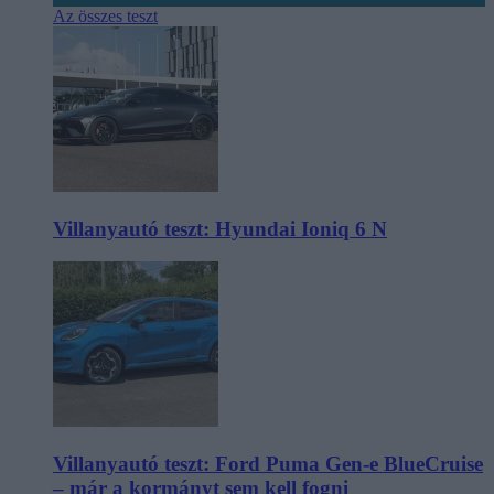
Az összes teszt
Villanyautó teszt: Hyundai Ioniq 6 N
Villanyautó teszt: Ford Puma Gen-e BlueCruise
– már a kormányt sem kell fogni