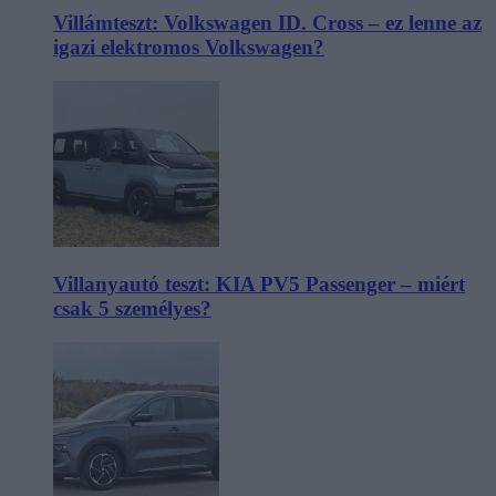
Villámteszt: Volkswagen ID. Cross – ez lenne az
igazi elektromos Volkswagen?
Villanyautó teszt: KIA PV5 Passenger – miért
csak 5 személyes?