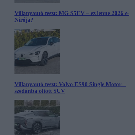
Villanyautó teszt: MG S5EV – ez lenne 2026 e-
Nirója?
Villanyautó teszt: Volvo ES90 Single Motor –
szedánba oltott SUV