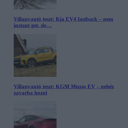
Villanyautó teszt: Kia EV4 fastback – nem
instant get, de…
Villanyautó teszt: KGM Musso EV – nehéz
zavarba hozni