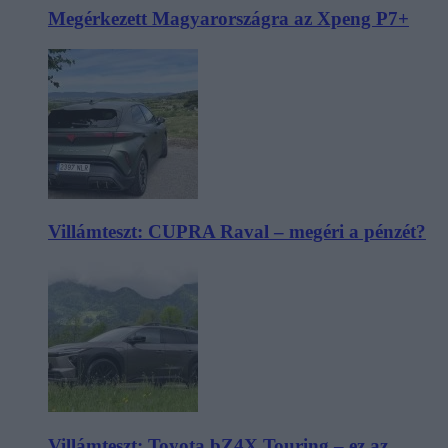
Megérkezett Magyarországra az Xpeng P7+
Villámteszt: CUPRA Raval – megéri a pénzét?
Villámteszt: Toyota bZ4X Touring – ez az,