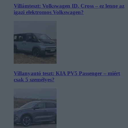
Villámteszt: Volkswagen ID. Cross – ez lenne az
igazi elektromos Volkswagen?
Villanyautó teszt: KIA PV5 Passenger – miért
csak 5 személyes?