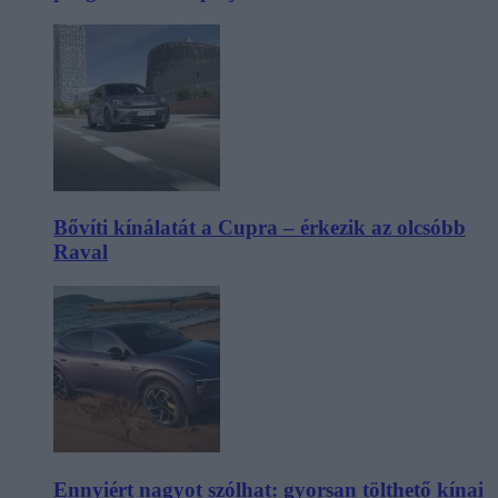
Bővíti kínálatát a Cupra – érkezik az olcsóbb
Raval
Ennyiért nagyot szólhat: gyorsan tölthető kínai