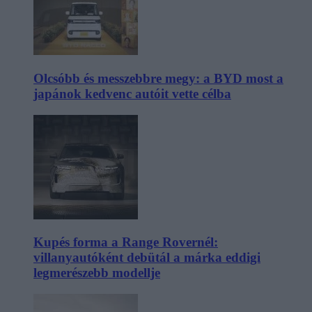
Olcsóbb és messzebbre megy: a BYD most a
japánok kedvenc autóit vette célba
Kupés forma a Range Rovernél:
villanyautóként debütál a márka eddigi
legmerészebb modellje