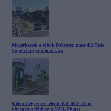
Megérkeztek a töltők Debrecen második Tesla
Supercharger állomására
Kilenc helyszínre telepít 300–600 kW-os
ultragyors töltőket a MOL Plugee