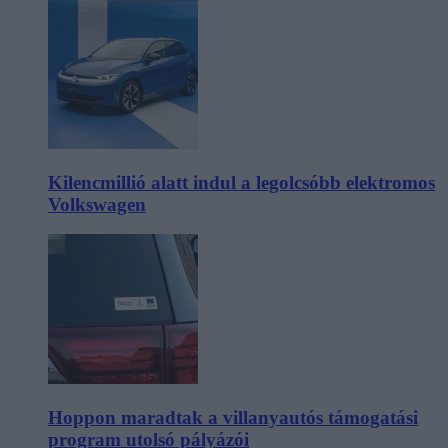
Kilencmillió alatt indul a legolcsóbb elektromos
Volkswagen
Hoppon maradtak a villanyautós támogatási
program utolsó pályázói