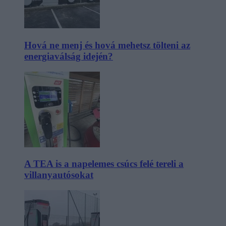
Hová ne menj és hová mehetsz tölteni az
energiaválság idején?
A TEA is a napelemes csúcs felé tereli a
villanyautósokat