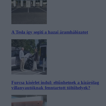
A Tesla így segíti a hazai áramhálózatot
Furcsa kísérlet indul: eltűnhetnek a kizárólag
villanyautóknak fenntartott töltőhelyek?