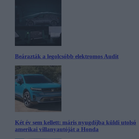
Beárazták a legolcsóbb elektromos Audit
Két év sem kellett: máris nyugdíjba küldi utolsó
amerikai villanyautóját a Honda