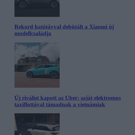
Rekord hatótávval debütált a Xiaomi új
modellcsaládja
Új riválist kapott az Uber: saját elektromos
taxiflottával támadnak a vietnámiak