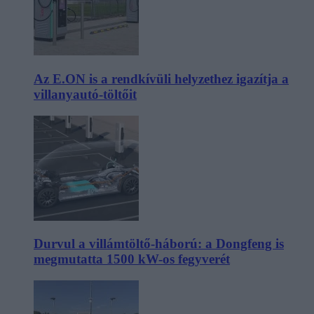
Az E.ON is a rendkívüli helyzethez igazítja a
villanyautó-töltőit
Durvul a villámtöltő-háború: a Dongfeng is
megmutatta 1500 kW-os fegyverét