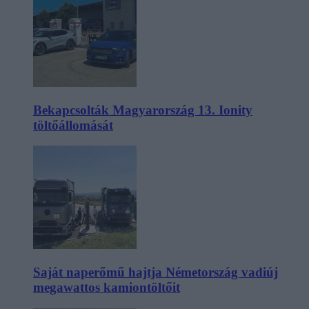
Bekapcsolták Magyarország 13. Ionity
töltőállomását
Saját naperőmű hajtja Németország vadiúj
megawattos kamiontöltőit