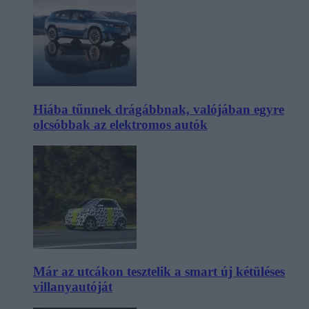
Hiába tűnnek drágábbnak, valójában egyre
olcsóbbak az elektromos autók
Már az utcákon tesztelik a smart új kétüléses
villanyautóját