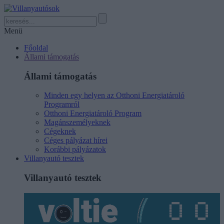
Menü
Főoldal
Állami támogatás
Állami támogatás
Minden egy helyen az Otthoni Energiatároló
Programról
Otthoni Energiatároló Program
Magánszemélyeknek
Cégeknek
Céges pályázat hírei
Korábbi pályázatok
Villanyautó tesztek
Villanyautó tesztek