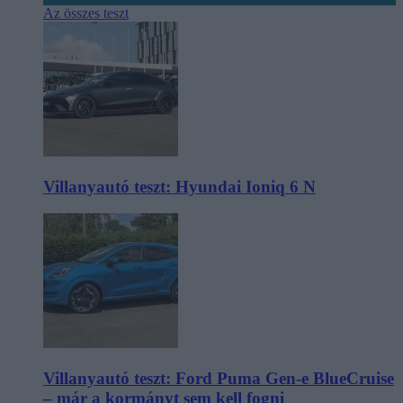
Az összes teszt
Villanyautó teszt: Hyundai Ioniq 6 N
Villanyautó teszt: Ford Puma Gen-e BlueCruise
– már a kormányt sem kell fogni