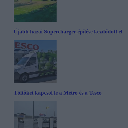
Újabb hazai Supercharger építése kezdődött el
Töltőket kapcsol le a Metro és a Tesco