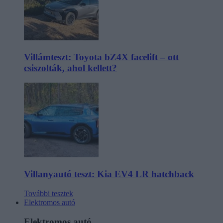
Villámteszt: Toyota bZ4X facelift – ott
csiszolták, ahol kellett?
Villanyautó teszt: Kia EV4 LR hatchback
További tesztek
Elektromos autó
Elektromos autó