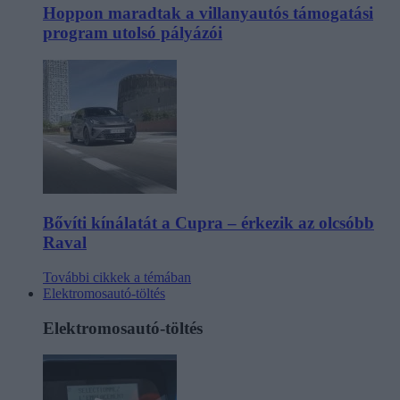
Hoppon maradtak a villanyautós támogatási
program utolsó pályázói
Bővíti kínálatát a Cupra – érkezik az olcsóbb
Raval
További cikkek a témában
Elektromosautó-töltés
Elektromosautó-töltés