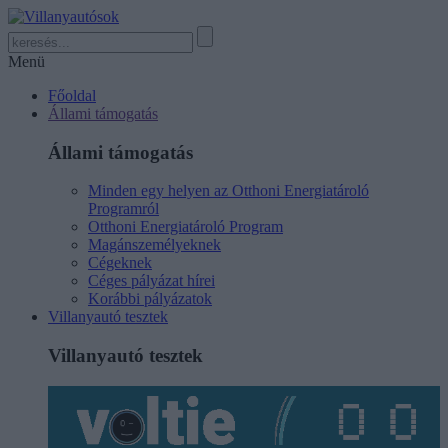
Menü
Főoldal
Állami támogatás
Állami támogatás
Minden egy helyen az Otthoni Energiatároló
Programról
Otthoni Energiatároló Program
Magánszemélyeknek
Cégeknek
Céges pályázat hírei
Korábbi pályázatok
Villanyautó tesztek
Villanyautó tesztek