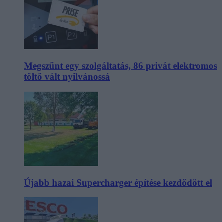
Megszűnt egy szolgáltatás, 86 privát elektromos
töltő vált nyilvánossá
Újabb hazai Supercharger építése kezdődött el