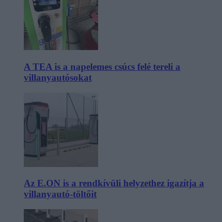
A TEA is a napelemes csúcs felé tereli a
villanyautósokat
Az E.ON is a rendkívüli helyzethez igazítja a
villanyautó-töltőit