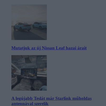
Mutatjuk az új Nissan Leaf hazai árait
A legújabb Teslát már Starlink műholdas
antennával szerelik