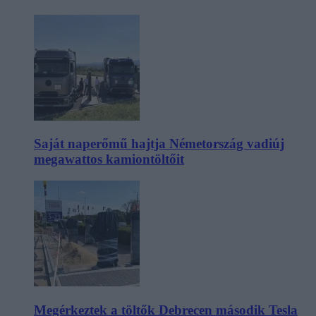
Saját naperőmű hajtja Németország vadiúj
megawattos kamiontöltőit
Megérkeztek a töltők Debrecen második Tesla