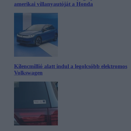
amerikai villanyautóját a Honda
Kilencmillió alatt indul a legolcsóbb elektromos
Volkswagen