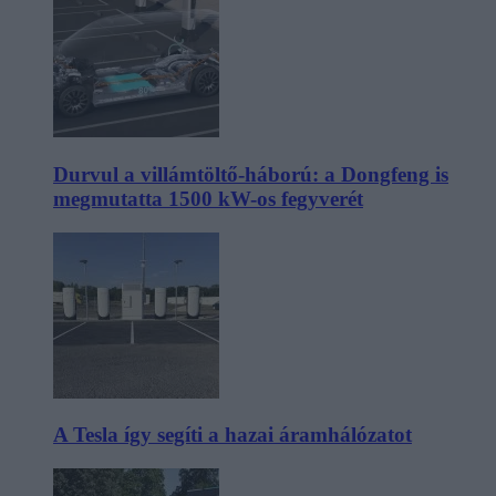
Durvul a villámtöltő-háború: a Dongfeng is
megmutatta 1500 kW-os fegyverét
A Tesla így segíti a hazai áramhálózatot