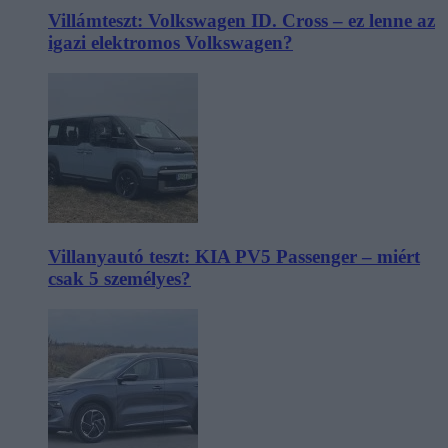
Villámteszt: Volkswagen ID. Cross – ez lenne az
igazi elektromos Volkswagen?
Villanyautó teszt: KIA PV5 Passenger – miért
csak 5 személyes?