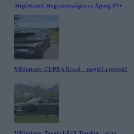
Megérkezett Magyarországra az Xpeng P7+
Villámteszt: CUPRA Raval – megéri a pénzét?
Villámteszt: Toyota bZ4X Touring – ez az,