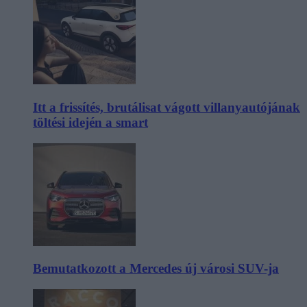
Itt a frissítés, brutálisat vágott villanyautójának
töltési idején a smart
Bemutatkozott a Mercedes új városi SUV-ja