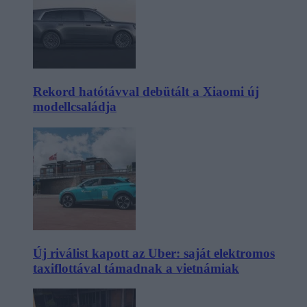
Rekord hatótávval debütált a Xiaomi új
modellcsaládja
Új riválist kapott az Uber: saját elektromos
taxiflottával támadnak a vietnámiak