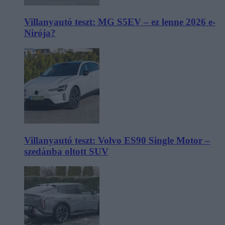
Villanyautó teszt: MG S5EV – ez lenne 2026 e-
Nirója?
Villanyautó teszt: Volvo ES90 Single Motor –
szedánba oltott SUV