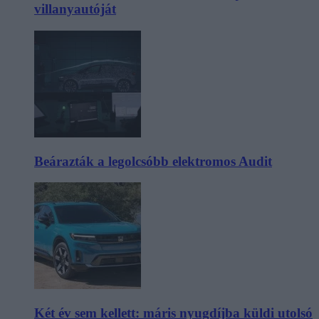
villanyautóját
Beárazták a legolcsóbb elektromos Audit
Két év sem kellett: máris nyugdíjba küldi utolsó