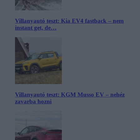
Villanyautó teszt: Kia EV4 fastback – nem
instant get, de…
Villanyautó teszt: KGM Musso EV – nehéz
zavarba hozni