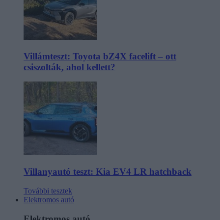
Villámteszt: Toyota bZ4X facelift – ott
csiszolták, ahol kellett?
Villanyautó teszt: Kia EV4 LR hatchback
További tesztek
Elektromos autó
Elektromos autó