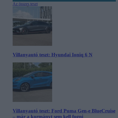
Az összes teszt
Villanyautó teszt: Hyundai Ioniq 6 N
Villanyautó teszt: Ford Puma Gen-e BlueCruise
– már a kormányt sem kell fogni