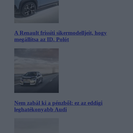
A Renault frissíti sikermodelljeit, hogy
megállítsa az ID. Polót
Nem zabál ki a pénzből: ez az eddigi
leghatékonyabb Audi