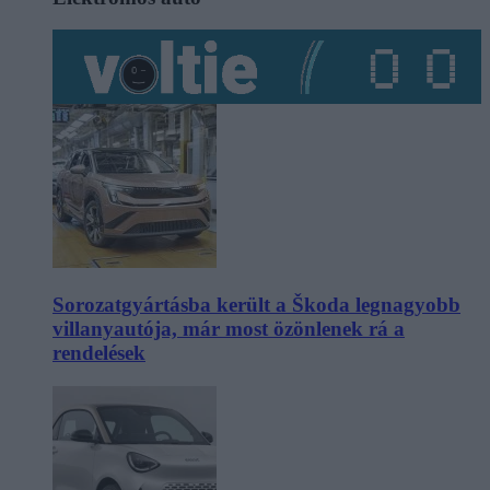
Sorozatgyártásba került a Škoda legnagyobb
villanyautója, már most özönlenek rá a
rendelések