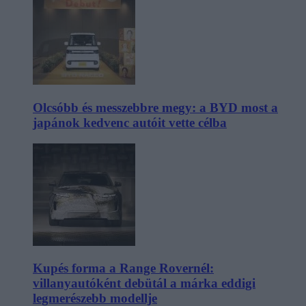
Olcsóbb és messzebbre megy: a BYD most a
japánok kedvenc autóit vette célba
Kupés forma a Range Rovernél:
villanyautóként debütál a márka eddigi
legmerészebb modellje