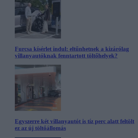
Furcsa kísérlet indul: eltűnhetnek a kizárólag
villanyautóknak fenntartott töltőhelyek?
Egyszerre két villanyautót is tíz perc alatt feltölt
ez az új töltőállomás