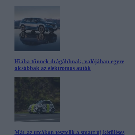
Hiába tűnnek drágábbnak, valójában egyre
olcsóbbak az elektromos autók
Már az utcákon tesztelik a smart új kétüléses