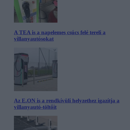
A TEA is a napelemes csúcs felé tereli a
villanyautósokat
Az E.ON is a rendkívüli helyzethez igazítja a
villanyautó-töltőit