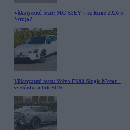
Villanyautó teszt: MG S5EV – ez lenne 2026 e-
Nirója?
Villanyautó teszt: Volvo ES90 Single Motor –
szedánba oltott SUV