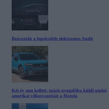
Beárazták a legolcsóbb elektromos Audit
Két év sem kellett: máris nyugdíjba küldi utolsó
amerikai villanyautóját a Honda