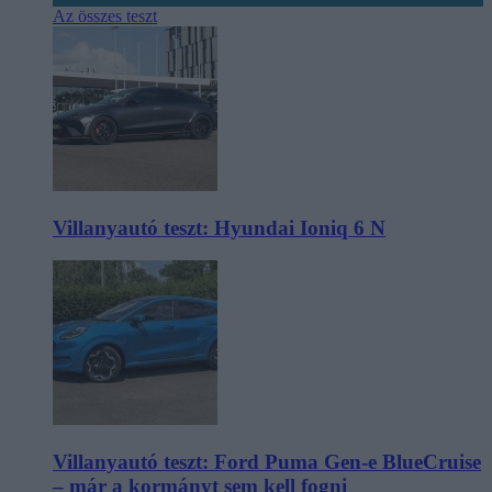
Az összes teszt
Villanyautó teszt: Hyundai Ioniq 6 N
Villanyautó teszt: Ford Puma Gen-e BlueCruise
– már a kormányt sem kell fogni