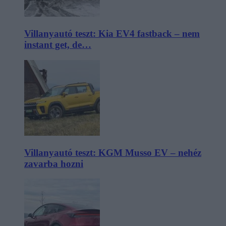
Villanyautó teszt: Kia EV4 fastback – nem
instant get, de…
Villanyautó teszt: KGM Musso EV – nehéz
zavarba hozni