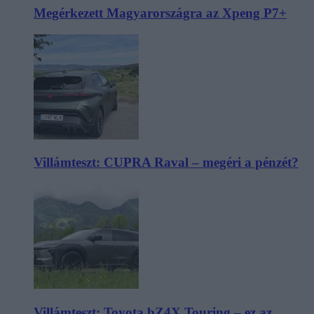
Megérkezett Magyarországra az Xpeng P7+
Villámteszt: CUPRA Raval – megéri a pénzét?
Villámteszt: Toyota bZ4X Touring – ez az,