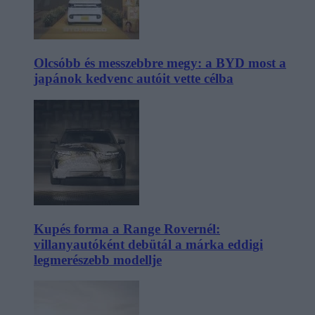
Olcsóbb és messzebbre megy: a BYD most a
japánok kedvenc autóit vette célba
Kupés forma a Range Rovernél:
villanyautóként debütál a márka eddigi
legmerészebb modellje