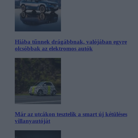
Hiába tűnnek drágábbnak, valójában egyre
olcsóbbak az elektromos autók
Már az utcákon tesztelik a smart új kétüléses
villanyautóját