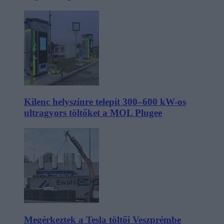
Kilenc helyszínre telepít 300–600 kW-os
ultragyors töltőket a MOL Plugee
Megérkeztek a Tesla töltői Veszprémbe