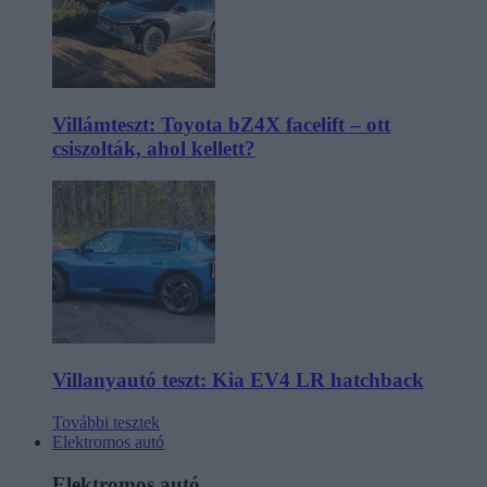
Villámteszt: Toyota bZ4X facelift – ott
csiszolták, ahol kellett?
Villanyautó teszt: Kia EV4 LR hatchback
További tesztek
Elektromos autó
Elektromos autó