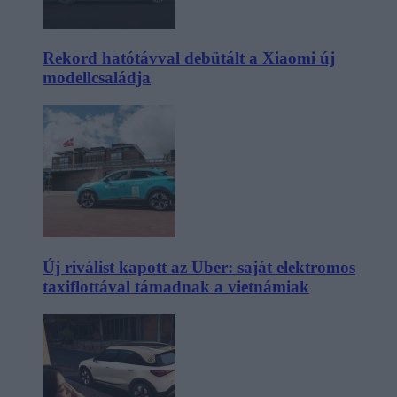
Rekord hatótávval debütált a Xiaomi új
modellcsaládja
Új riválist kapott az Uber: saját elektromos
taxiflottával támadnak a vietnámiak