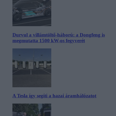
Durvul a villámtöltő-háború: a Dongfeng is
megmutatta 1500 kW-os fegyverét
A Tesla így segíti a hazai áramhálózatot