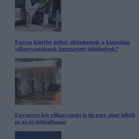
Furcsa kísérlet indul: eltűnhetnek a kizárólag
villanyautóknak fenntartott töltőhelyek?
Egyszerre két villanyautót is tíz perc alatt feltölt
ez az új töltőállomás