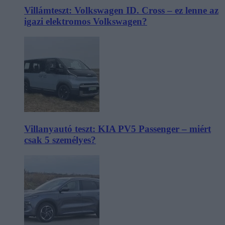
Villámteszt: Volkswagen ID. Cross – ez lenne az
igazi elektromos Volkswagen?
Villanyautó teszt: KIA PV5 Passenger – miért
csak 5 személyes?