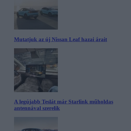
Mutatjuk az új Nissan Leaf hazai árait
A legújabb Teslát már Starlink műholdas
antennával szerelik