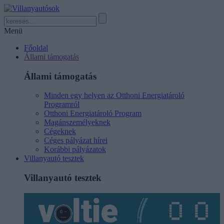
Menü
Főoldal
Állami támogatás
Állami támogatás
Minden egy helyen az Otthoni Energiatároló
Programról
Otthoni Energiatároló Program
Magánszemélyeknek
Cégeknek
Céges pályázat hírei
Korábbi pályázatok
Villanyautó tesztek
Villanyautó tesztek