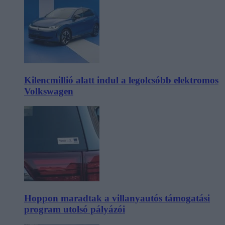
Kilencmillió alatt indul a legolcsóbb elektromos
Volkswagen
Hoppon maradtak a villanyautós támogatási
program utolsó pályázói