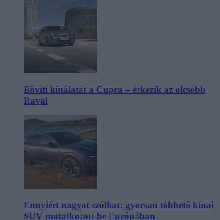
Bővíti kínálatát a Cupra – érkezik az olcsóbb
Raval
Ennyiért nagyot szólhat: gyorsan tölthető kínai
SUV mutatkozott be Európában