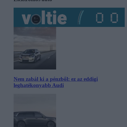
Nem zabál ki a pénzből: ez az eddigi
leghatékonyabb Audi