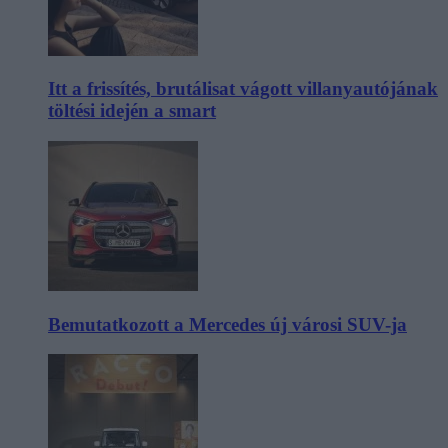
Itt a frissítés, brutálisat vágott villanyautójának
töltési idején a smart
Bemutatkozott a Mercedes új városi SUV-ja