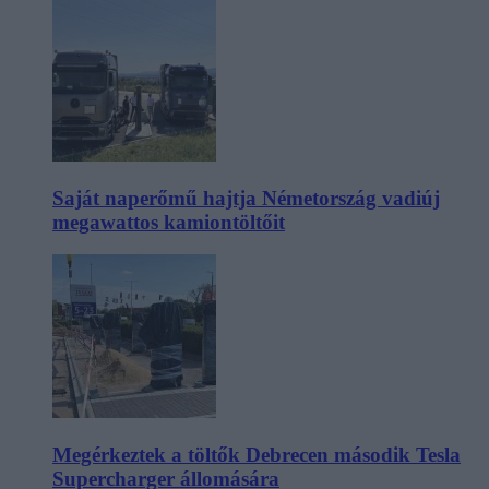
Saját naperőmű hajtja Németország vadiúj
megawattos kamiontöltőit
Megérkeztek a töltők Debrecen második Tesla
Supercharger állomására