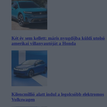
Két év sem kellett: máris nyugdíjba küldi utolsó
amerikai villanyautóját a Honda
Kilencmillió alatt indul a legolcsóbb elektromos
Volkswagen