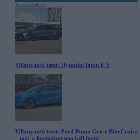
Az összes teszt
Villanyautó teszt: Hyundai Ioniq 6 N
Villanyautó teszt: Ford Puma Gen-e BlueCruise
– már a kormányt sem kell fogni