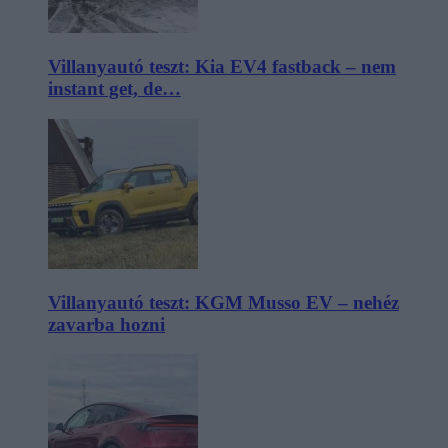
Villanyautó teszt: Kia EV4 fastback – nem
instant get, de…
Villanyautó teszt: KGM Musso EV – nehéz
zavarba hozni