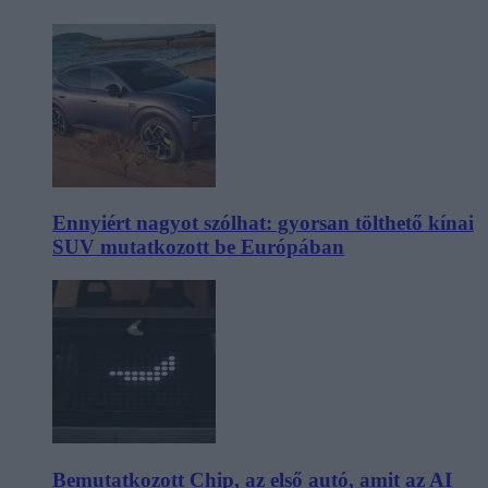
Ennyiért nagyot szólhat: gyorsan tölthető kínai
SUV mutatkozott be Európában
Bemutatkozott Chip, az első autó, amit az AI