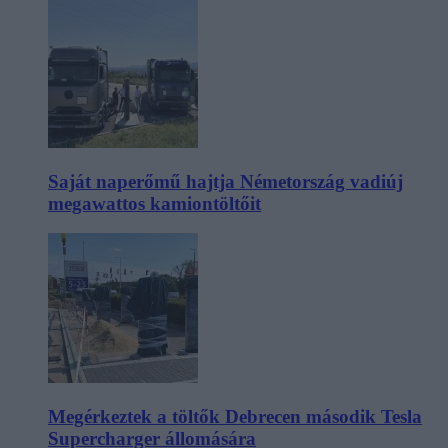
Saját naperőmű hajtja Németország vadiúj
megawattos kamiontöltőit
Megérkeztek a töltők Debrecen második Tesla
Supercharger állomására