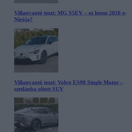
Villanyautó teszt: MG S5EV – ez lenne 2026 e-
Nirója?
Villanyautó teszt: Volvo ES90 Single Motor –
szedánba oltott SUV