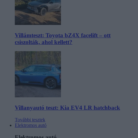
Villámteszt: Toyota bZ4X facelift – ott
csiszolták, ahol kellett?
Villanyautó teszt: Kia EV4 LR hatchback
További tesztek
Elektromos autó
Elektromos autó