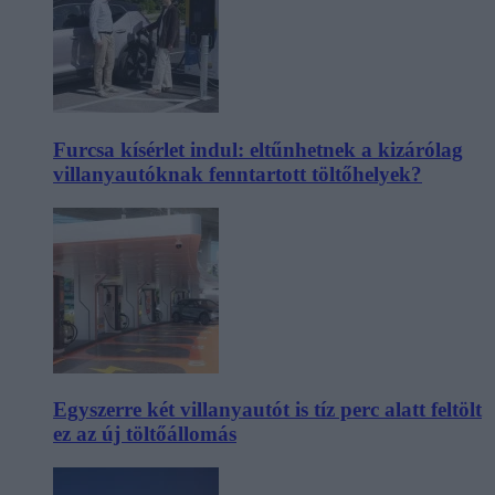
Furcsa kísérlet indul: eltűnhetnek a kizárólag
villanyautóknak fenntartott töltőhelyek?
Egyszerre két villanyautót is tíz perc alatt feltölt
ez az új töltőállomás