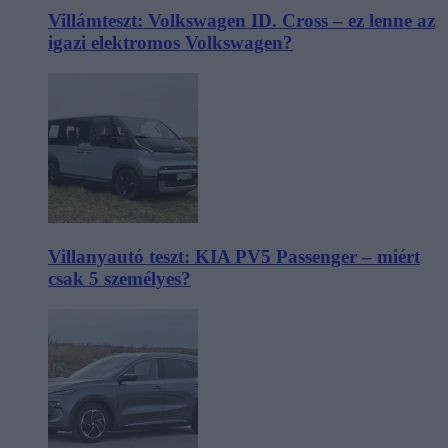
Villámteszt: Volkswagen ID. Cross – ez lenne az
igazi elektromos Volkswagen?
Villanyautó teszt: KIA PV5 Passenger – miért
csak 5 személyes?