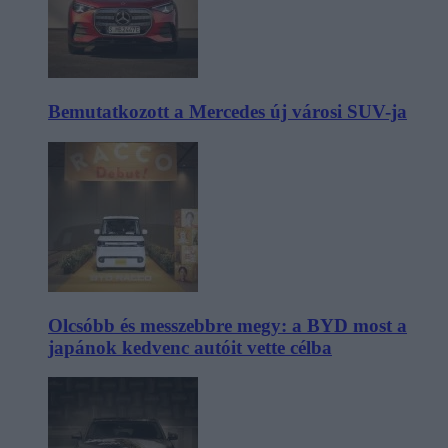
Bemutatkozott a Mercedes új városi SUV-ja
Olcsóbb és messzebbre megy: a BYD most a
japánok kedvenc autóit vette célba