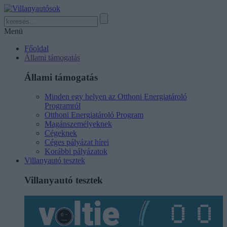
Menü
Főoldal
Állami támogatás
Állami támogatás
Minden egy helyen az Otthoni Energiatároló
Programról
Otthoni Energiatároló Program
Magánszemélyeknek
Cégeknek
Céges pályázat hírei
Korábbi pályázatok
Villanyautó tesztek
Villanyautó tesztek