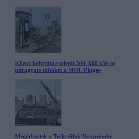
Kilenc helyszínre telepít 300–600 kW-os
ultragyors töltőket a MOL Plugee
Megérkeztek a Tesla töltői Veszprémbe