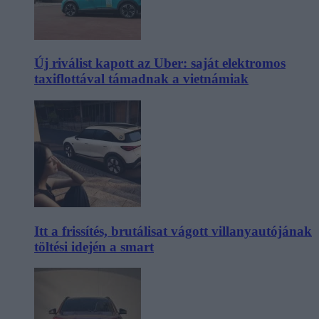
Új riválist kapott az Uber: saját elektromos
taxiflottával támadnak a vietnámiak
Itt a frissítés, brutálisat vágott villanyautójának
töltési idején a smart