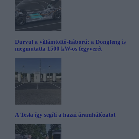
Durvul a villámtöltő-háború: a Dongfeng is
megmutatta 1500 kW-os fegyverét
A Tesla így segíti a hazai áramhálózatot