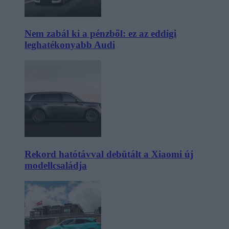
Nem zabál ki a pénzből: ez az eddigi
leghatékonyabb Audi
Rekord hatótávval debütált a Xiaomi új
modellcsaládja