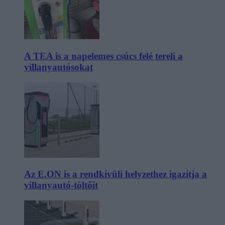
A TEA is a napelemes csúcs felé tereli a
villanyautósokat
Az E.ON is a rendkívüli helyzethez igazítja a
villanyautó-töltőit