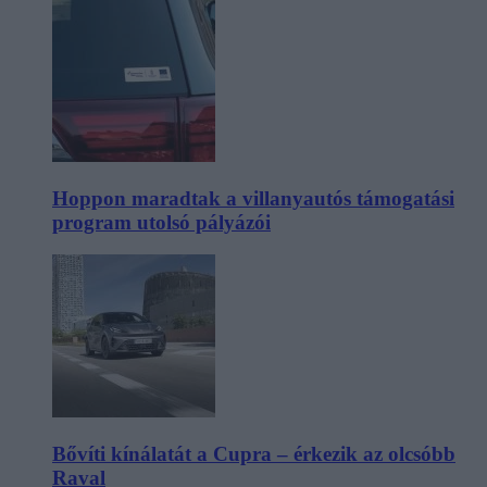
Hoppon maradtak a villanyautós támogatási
program utolsó pályázói
Bővíti kínálatát a Cupra – érkezik az olcsóbb
Raval