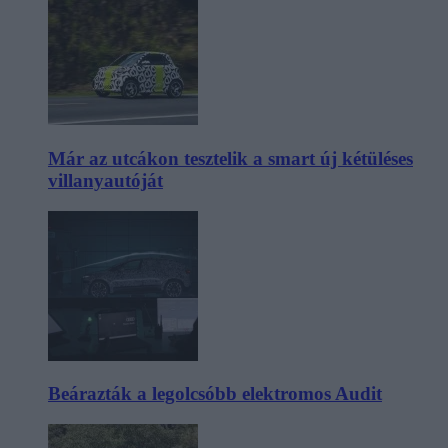
Már az utcákon tesztelik a smart új kétüléses
villanyautóját
Beárazták a legolcsóbb elektromos Audit