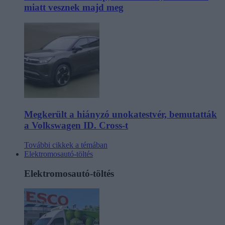
miatt vesznek majd meg
Megkerült a hiányzó unokatestvér, bemutatták
a Volkswagen ID. Cross-t
További cikkek a témában
Elektromosautó-töltés
Elektromosautó-töltés