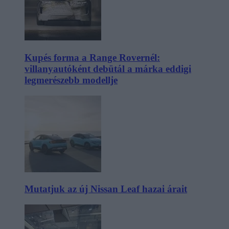
Kupés forma a Range Rovernél:
villanyautóként debütál a márka eddigi
legmerészebb modellje
Mutatjuk az új Nissan Leaf hazai árait