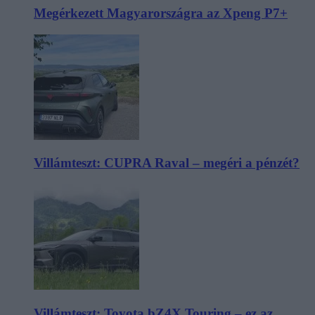
Megérkezett Magyarországra az Xpeng P7+
Villámteszt: CUPRA Raval – megéri a pénzét?
Villámteszt: Toyota bZ4X Touring – ez az,