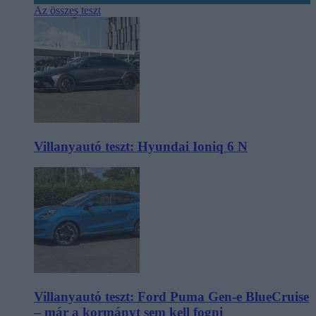
Az összes teszt
Villanyautó teszt: Hyundai Ioniq 6 N
Villanyautó teszt: Ford Puma Gen-e BlueCruise
– már a kormányt sem kell fogni