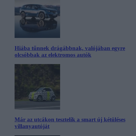
Hiába tűnnek drágábbnak, valójában egyre
olcsóbbak az elektromos autók
Már az utcákon tesztelik a smart új kétüléses
villanyautóját