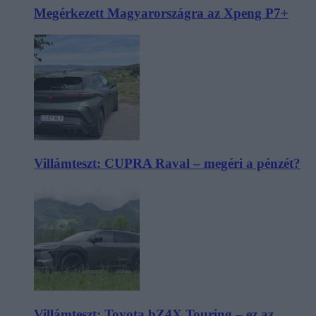
Megérkezett Magyarországra az Xpeng P7+
Villámteszt: CUPRA Raval – megéri a pénzét?
Villámteszt: Toyota bZ4X Touring – ez az,