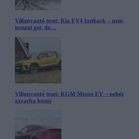
Villanyautó teszt: Kia EV4 fastback – nem
instant get, de…
Villanyautó teszt: KGM Musso EV – nehéz
zavarba hozni