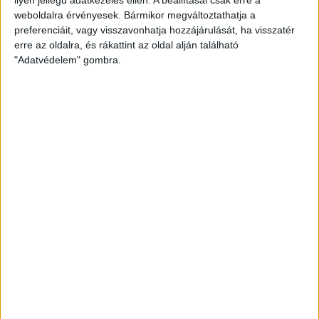
weboldalra érvényesek. Bármikor megváltoztathatja a
preferenciáit, vagy visszavonhatja hozzájárulását, ha visszatér
erre az oldalra, és rákattint az oldal alján található
"Adatvédelem" gombra.
Bővíti kínálatát a Cupra – érkezik az olcsóbb
Raval
Ennyiért nagyot szólhat: gyorsan tölthető kínai