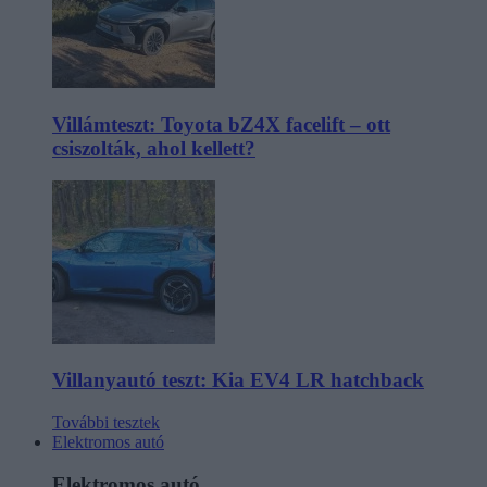
Villámteszt: Toyota bZ4X facelift – ott
csiszolták, ahol kellett?
Villanyautó teszt: Kia EV4 LR hatchback
További tesztek
Elektromos autó
Elektromos autó