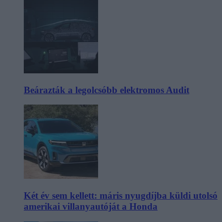
Beárazták a legolcsóbb elektromos Audit
Két év sem kellett: máris nyugdíjba küldi utolsó
amerikai villanyautóját a Honda