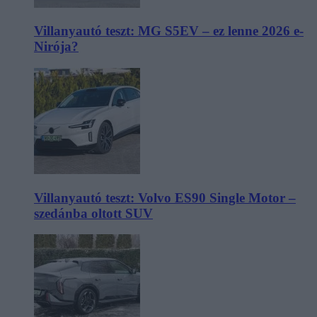
Villanyautó teszt: MG S5EV – ez lenne 2026 e-
Nirója?
Villanyautó teszt: Volvo ES90 Single Motor –
szedánba oltott SUV