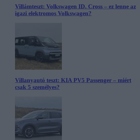
Villámteszt: Volkswagen ID. Cross – ez lenne az
igazi elektromos Volkswagen?
Villanyautó teszt: KIA PV5 Passenger – miért
csak 5 személyes?