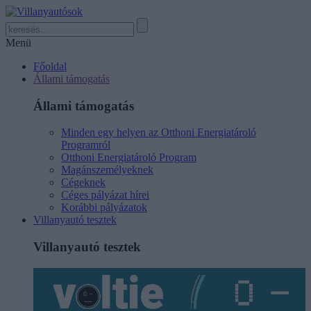
Menü
Főoldal
Állami támogatás
Állami támogatás
Minden egy helyen az Otthoni Energiatároló
Programról
Otthoni Energiatároló Program
Magánszemélyeknek
Cégeknek
Céges pályázat hírei
Korábbi pályázatok
Villanyautó tesztek
Villanyautó tesztek