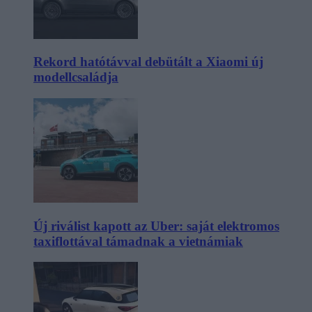
Rekord hatótávval debütált a Xiaomi új
modellcsaládja
Új riválist kapott az Uber: saját elektromos
taxiflottával támadnak a vietnámiak