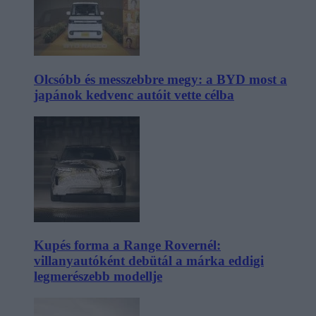
Olcsóbb és messzebbre megy: a BYD most a
japánok kedvenc autóit vette célba
Kupés forma a Range Rovernél:
villanyautóként debütál a márka eddigi
legmerészebb modellje