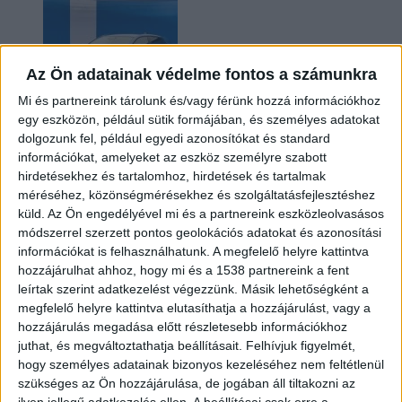
Az Ön adatainak védelme fontos a számunkra
Mi és partnereink tárolunk és/vagy férünk hozzá információkhoz
egy eszközön, például sütik formájában, és személyes adatokat
dolgozunk fel, például egyedi azonosítókat és standard
információkat, amelyeket az eszköz személyre szabott
Kilencmillió alatt indul a legolcsóbb elektromos
hirdetésekhez és tartalomhoz, hirdetések és tartalmak
Volkswagen
méréséhez, közönségmérésekhez és szolgáltatásfejlesztéshez
küld.
Az Ön engedélyével mi és a partnereink eszközleolvasásos
módszerrel szerzett pontos geolokációs adatokat és azonosítási
információkat is felhasználhatunk. A megfelelő helyre kattintva
hozzájárulhat ahhoz, hogy mi és a 1538 partnereink a fent
leírtak szerint adatkezelést végezzünk. Másik lehetőségként a
megfelelő helyre kattintva elutasíthatja a hozzájárulást, vagy a
hozzájárulás megadása előtt részletesebb információkhoz
juthat, és megváltoztathatja beállításait.
Felhívjuk figyelmét,
hogy személyes adatainak bizonyos kezeléséhez nem feltétlenül
Hoppon maradtak a villanyautós támogatási
szükséges az Ön hozzájárulása, de jogában áll tiltakozni az
program utolsó pályázói
ilyen jellegű adatkezelés ellen. A beállításai csak erre a